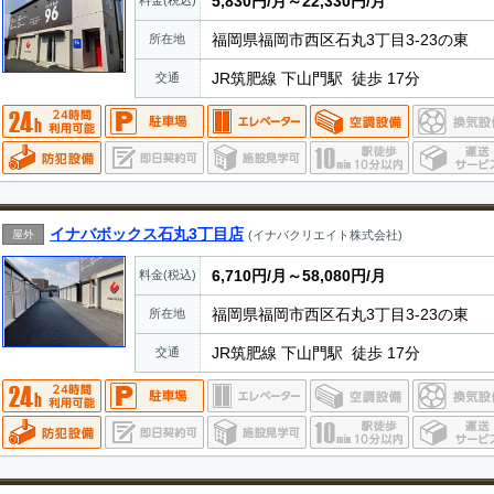
5,830円/月～22,330円/月
料金(税込)
福岡県福岡市西区石丸3丁目3-23の東
所在地
JR筑肥線 下山門駅 徒歩 17分
交通
イナバボックス石丸3丁目店
屋外
(イナバクリエイト株式会社)
6,710円/月～58,080円/月
料金(税込)
福岡県福岡市西区石丸3丁目3-23の東
所在地
JR筑肥線 下山門駅 徒歩 17分
交通