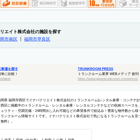
リエイト株式会社の施設を探す
岡市南区
福岡市早良区
駐車場を探す
TRUNKROOM PRESS
簡単に比較！
トランクルーム業界 WEBメディア 創刊
m/bike/
https://www.japantrunkroom.com/press/
福岡県 福岡市西区でイナバクリエイト株式会社のトランクルーム[レンタル倉庫・コンテナ
市西区に掲載中のトランクルーム・レンタル倉庫・レンタルコンテナなどの収納スペースを、
キュリティ・空調完備・24時間出し入れ可能などの希望条件で絞込み！豊富な物件数から様
トランクルーム情報サイトです。イナバクリエイト株式会社で気になるトランクルームを見
（無料）。
岩手
宮城
（
仙台市
）
秋田
山形
福島