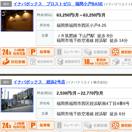
イナバボックス ブロストゼロ 福岡小戸BASE
屋外
(イナバクリエイト
63,250円/月～63,250円/月
料金(税込)
福岡県福岡市西区小戸4-25
所在地
ＪＲ筑肥線 下山門駅 徒歩 8分
交通
福岡市地下鉄空港線 姪浜駅 徒歩 14分
イナバボックス 姪浜2号店
屋外
(イナバクリエイト株式会社)
2,530円/月～22,770円/月
料金(税込)
福岡県福岡市西区姪浜駅南4丁目4番8号
所在地
福岡市地下鉄空港線 姪浜駅 徒歩 6分
交通