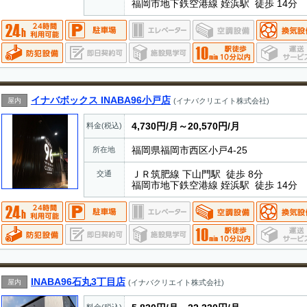
福岡市地下鉄空港線 姪浜駅 徒歩 14分
イナバボックス INABA96小戸店
屋内
(イナバクリエイト株式会社)
4,730円/月～20,570円/月
料金(税込)
福岡県福岡市西区小戸4-25
所在地
ＪＲ筑肥線 下山門駅 徒歩 8分
交通
福岡市地下鉄空港線 姪浜駅 徒歩 14分
INABA96石丸3丁目店
屋内
(イナバクリエイト株式会社)