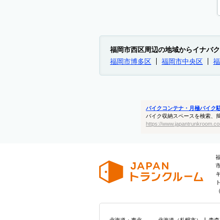
福岡市西区周辺の地域からイナバク
福岡市博多区
福岡市中央区
福
バイクコンテナ・月極バイク
バイク収納スペースを検索、
https://www.japantrunkroom.co
北海道・東北
北海道
（
札幌市
）
青森