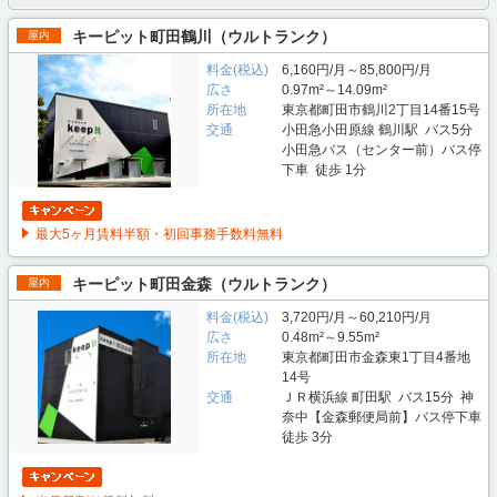
キーピット町田鶴川（ウルトランク）
屋内
料金(税込)
6,160円/月～85,800円/月
広さ
0.97m²～14.09m²
所在地
東京都町田市鶴川2丁目14番15号
交通
小田急小田原線 鶴川駅 バス5分
小田急バス（センター前）バス停
下車 徒歩 1分
最大5ヶ月賃料半額・初回事務手数料無料
キーピット町田金森（ウルトランク）
屋内
料金(税込)
3,720円/月～60,210円/月
広さ
0.48m²～9.55m²
所在地
東京都町田市金森東1丁目4番地
14号
交通
ＪＲ横浜線 町田駅 バス15分 神
奈中【金森郵便局前】バス停下車
徒歩 3分