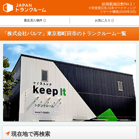
総掲載施設数No.1！
※実査委託先:日本マーケティング
リサーチ機構(2026年3月)
0
0
最近見た物件
お気に入り
「株式会社パルマ」東京都町田市のトランクルーム一覧
現在地で再検索