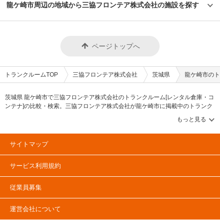
龍ケ崎市周辺の地域から三協フロンテア株式会社の施設を探す
ページトップへ
トランクルームTOP
三協フロンテア株式会社
茨城県
龍ケ崎市のト
茨城県 龍ケ崎市で三協フロンテア株式会社のトランクルーム[レンタル倉庫・コ
ンテナ]の比較・検索。三協フロンテア株式会社が龍ケ崎市に掲載中のトランク
ルーム・レンタル倉庫・レンタルコンテナなどの収納スペースを、借りたい地
域から探して、広さ・料金[賃料]・セキュリティ・空調完備・24時間出し入れ可
能などの希望条件で絞込み！豊富な物件数から様々な方法でご希望の収納スペ
ースを簡単に探せるトランクルーム情報サイトです。三協フロンテア株式会社
サイトマップ
で気になるトランクルームを見つけたら、メールか電話でお問合せが可能です
（無料）。
サービス利用規約
従業員募集
運営会社について