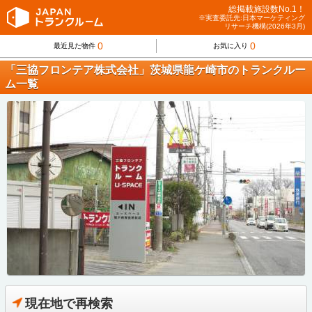
総掲載施設数No.1！
※実査委託先:日本マーケティング
リサーチ機構(2026年3月)
0
0
最近見た物件
お気に入り
「三協フロンテア株式会社」茨城県龍ケ崎市のトランクルー
ム一覧
現在地で再検索