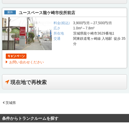
ユースペース龍ケ崎市役所前店
屋外
料金(税込)
3,900円/月～27,500円/月
広さ
1.0m²～7.8m²
所在地
茨城県龍ケ崎市3629番地1
交通
関東鉄道竜ヶ崎線 入地駅 徒歩 35
分
お問い合わせください
現在地で再検索
茨城県
条件からトランクルームを探す