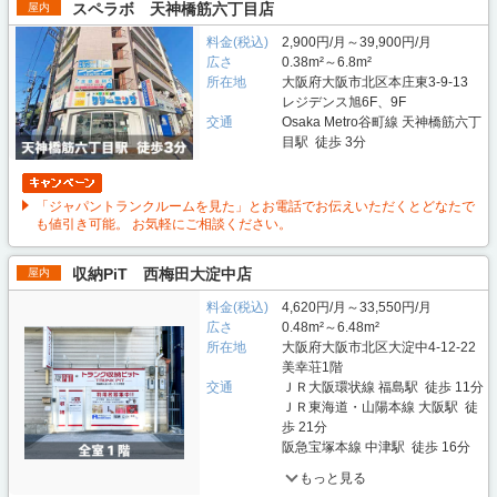
スペラボ 天神橋筋六丁目店
屋内
料金(税込)
2,900円/月～39,900円/月
広さ
0.38m²～6.8m²
所在地
大阪府大阪市北区本庄東3-9-13
レジデンス旭6F、9F
交通
Osaka Metro谷町線 天神橋筋六丁
目駅 徒歩 3分
「ジャパントランクルームを見た」とお電話でお伝えいただくとどなたで
も値引き可能。 お気軽にご相談ください。
収納PiT 西梅田大淀中店
屋内
料金(税込)
4,620円/月～33,550円/月
広さ
0.48m²～6.48m²
所在地
大阪府大阪市北区大淀中4-12-22
美幸荘1階
交通
ＪＲ大阪環状線 福島駅 徒歩 11分
ＪＲ東海道・山陽本線 大阪駅 徒
歩 21分
阪急宝塚本線 中津駅 徒歩 16分
もっと見る