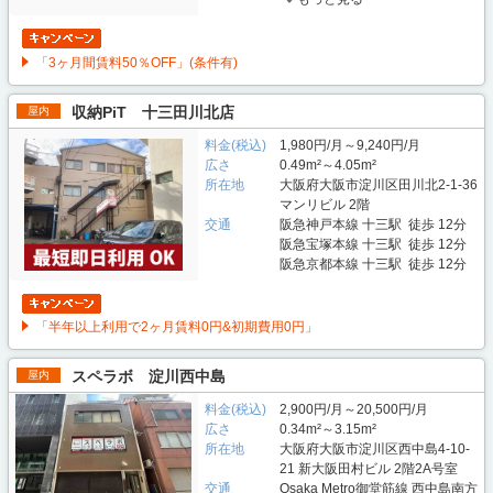
「3ヶ月間賃料50％OFF」(条件有)
収納PiT 十三田川北店
屋内
料金(税込)
1,980円/月～9,240円/月
広さ
0.49m²～4.05m²
所在地
大阪府大阪市淀川区田川北2-1-36
マンリビル 2階
交通
阪急神戸本線 十三駅 徒歩 12分
阪急宝塚本線 十三駅 徒歩 12分
阪急京都本線 十三駅 徒歩 12分
「半年以上利用で2ヶ月賃料0円&初期費用0円」
スペラボ 淀川西中島
屋内
料金(税込)
2,900円/月～20,500円/月
広さ
0.34m²～3.15m²
所在地
大阪府大阪市淀川区西中島4-10-
21 新大阪田村ビル 2階2A号室
交通
Osaka Metro御堂筋線 西中島南方