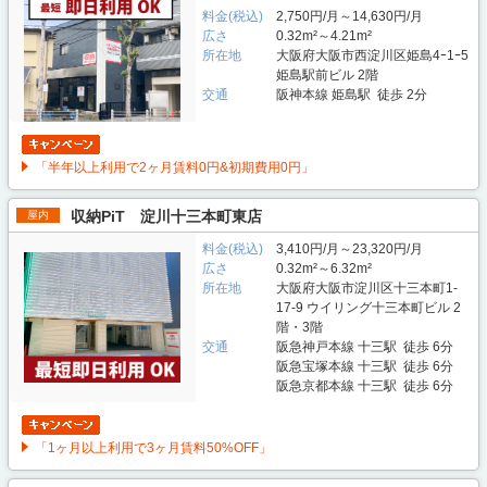
料金(税込)
2,750円/月～14,630円/月
広さ
0.32m²～4.21m²
所在地
大阪府大阪市西淀川区姫島4ｰ1ｰ5
姫島駅前ビル 2階
交通
阪神本線 姫島駅 徒歩 2分
「半年以上利用で2ヶ月賃料0円&初期費用0円」
収納PiT 淀川十三本町東店
屋内
料金(税込)
3,410円/月～23,320円/月
広さ
0.32m²～6.32m²
所在地
大阪府大阪市淀川区十三本町1-
17-9 ウイリング十三本町ビル 2
階・3階
交通
阪急神戸本線 十三駅 徒歩 6分
阪急宝塚本線 十三駅 徒歩 6分
阪急京都本線 十三駅 徒歩 6分
「1ヶ月以上利用で3ヶ月賃料50%OFF」