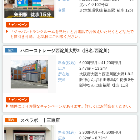
淀ハイツ102号室
交通
JR大阪環状線 福島駅 徒歩 12分
「ジャパントランクルームを見た」とお電話でお伝えいただくとどなたで
も値引き可能。 お気軽にご相談ください。
ハローストレージ西淀川大野2（旧名:西淀川）
屋外
料金(税込)
6,000円/月～41,200円/月
広さ
2.47m²～13.2m²
所在地
大阪府大阪市西淀川区大野1-8-2
交通
阪神なんば線 出来島駅 徒歩 8分
阪神なんば線 福駅 徒歩 11分
物件によりお得なキャンペーンがあります。詳しくはお問合せください。
スペラボ 十三東店
屋内
料金(税込)
2,900円/月～45,900円/月
広さ
0.32m²～6.72m²