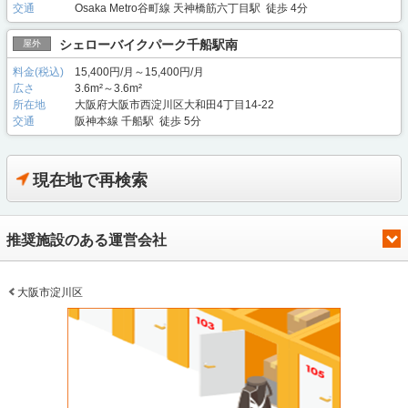
交通
Osaka Metro谷町線 天神橋筋六丁目駅 徒歩 4分
シェローバイクパーク千船駅南
屋外
料金(税込)
15,400円/月～15,400円/月
広さ
3.6m²～3.6m²
所在地
大阪府大阪市西淀川区大和田4丁目14-22
交通
阪神本線 千船駅 徒歩 5分
現在地で再検索
推奨施設のある運営会社
大阪市淀川区