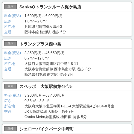
SenkaQトランクルーム梶ケ島店
屋内
料金(税込)
1,600円/月～6,000円/月
広さ
1.0m²～2.0m²
所在地
兵庫県尼崎市梶ケ島4-3
交通
阪神本線 杭瀬駅 徒歩 5分
トランクプラス西中島
屋内
料金(税込)
3,850円/月～45,650円/月
広さ
0.7m²～12.8m²
所在地
大阪府大阪市淀川区西中島4-8-11
交通
大阪市営御堂筋線 西中島南方駅 徒歩 3分
阪急京都本線 南方駅 徒歩 3分
スペラボ 大阪駅前第4ビル
屋内
料金(税込)
3,900円/月～63,400円/月
広さ
0.38m²～8.5m²
所在地
大阪府大阪市北区梅田1-11-4 大阪駅前第4ビルB4-8号室
交通
JR大阪環状線 大阪駅 徒歩 8分
Osaka Metro御堂筋線 梅田駅 徒歩 5分
シェローバイクパーク中崎町
屋外