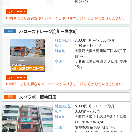
徒歩 7分
物件によりお得なキャンペーンがあります。詳しくはお問合せください。
ハローストレージ淀川三国本町
屋外
料金(税込)
7,300円/月～47,300円/月
広さ
1.98m²～13.2m²
所在地
大阪府大阪市淀川区三国本町1丁
目5-25
交通
ＪＲ東海道新幹線 新大阪駅 徒歩
15分
物件によりお得なキャンペーンがあります。詳しくはお問合せください。
スペラボ 西梅田店
屋内
料金(税込)
5,900円/月～79,900円/月
広さ
0.38m²～7.73m²
所在地
大阪府大阪市北区堂島3-2-6 堂島
ロイヤルビル 3,5F
交通
阪神本線 福島駅 徒歩 3分