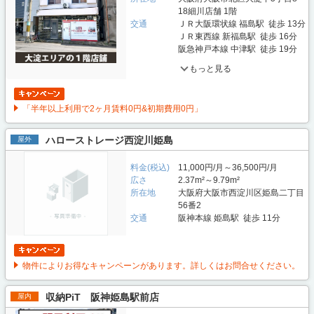
18細川店舗 1階
交通
ＪＲ大阪環状線 福島駅 徒歩 13分
ＪＲ東西線 新福島駅 徒歩 16分
阪急神戸本線 中津駅 徒歩 19分
もっと見る
「半年以上利用で2ヶ月賃料0円&初期費用0円」
ハローストレージ西淀川姫島
屋外
料金(税込)
11,000円/月～36,500円/月
広さ
2.37m²～9.79m²
所在地
大阪府大阪市西淀川区姫島二丁目
56番2
交通
阪神本線 姫島駅 徒歩 11分
物件によりお得なキャンペーンがあります。詳しくはお問合せください。
収納PiT 阪神姫島駅前店
屋内