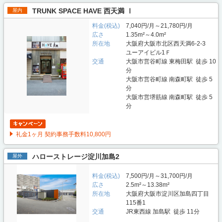
TRUNK SPACE HAVE 西天満 Ⅰ
屋内
料金(税込)
7,040円/月～21,780円/月
広さ
1.35m²～4.0m²
所在地
大阪府大阪市北区西天満6-2-3
ユーアイビル1Ｆ
交通
大阪市営谷町線 東梅田駅 徒歩 10
分
大阪市営谷町線 南森町駅 徒歩 5
分
大阪市営堺筋線 南森町駅 徒歩 5
分
礼金1ヶ月 契約事務手数料10,800円
ハローストレージ淀川加島2
屋外
料金(税込)
7,500円/月～31,700円/月
広さ
2.5m²～13.38m²
所在地
大阪府大阪市淀川区加島四丁目
115番1
交通
JR東西線 加島駅 徒歩 11分