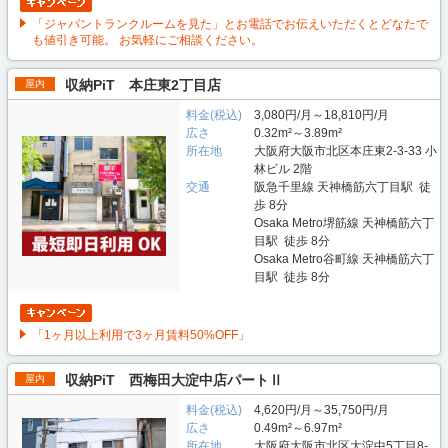
「ジャパントランクルームを見た」とお電話でお伝えいただくとどなたで
も値引き可能。 お気軽にご相談ください。
収納PiT 本庄東2丁目店
屋内
料金(税込)
3,080円/月～18,810円/月
広さ
0.32m²～3.89m²
所在地
大阪府大阪市北区本庄東2-3-33 小
林ビル 2階
交通
阪急千里線 天神橋筋六丁目駅 徒
歩 8分
Osaka Metro堺筋線 天神橋筋六丁
目駅 徒歩 8分
Osaka Metro谷町線 天神橋筋六丁
目駅 徒歩 8分
「1ヶ月以上利用で3ヶ月賃料50%OFF」
収納PiT 西梅田大淀中店パートⅡ
屋内
料金(税込)
4,620円/月～35,750円/月
広さ
0.49m²～6.97m²
所在地
大阪府大阪市北区大淀中5丁目8-