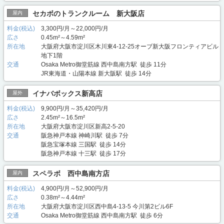
セカボのトランクルーム 新大阪店
屋内
料金(税込)
3,300円/月～22,000円/月
広さ
0.45m²～4.59m²
所在地
大阪府大阪市淀川区木川東4-12-25オーブ新大阪フロンティアビル
地下1階
交通
Osaka Metro御堂筋線 西中島南方駅 徒歩 11分
JR東海道・山陽本線 新大阪駅 徒歩 14分
イナバボックス新高店
屋外
料金(税込)
9,900円/月～35,420円/月
広さ
2.45m²～16.5m²
所在地
大阪府大阪市淀川区新高2-5-20
交通
阪急神戸本線 神崎川駅 徒歩 7分
阪急宝塚本線 三国駅 徒歩 14分
阪急神戸本線 十三駅 徒歩 17分
スペラボ 西中島南方店
屋内
料金(税込)
4,900円/月～52,900円/月
広さ
0.38m²～4.44m²
所在地
大阪府大阪市淀川区西中島4-13-5 今川第2ビル6F
交通
Osaka Metro御堂筋線 西中島南方駅 徒歩 6分