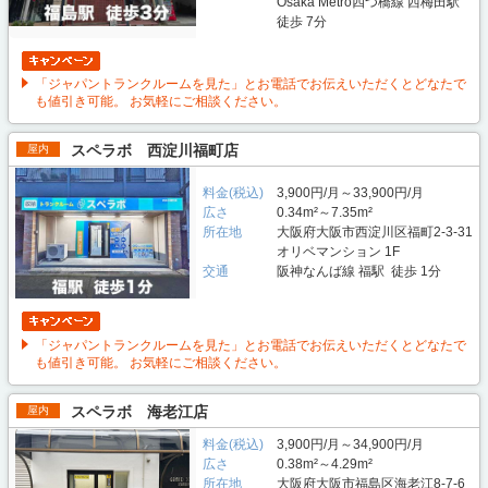
Osaka Metro四つ橋線 西梅田駅
徒歩 7分
「ジャパントランクルームを見た」とお電話でお伝えいただくとどなたで
も値引き可能。 お気軽にご相談ください。
スペラボ 西淀川福町店
屋内
料金(税込)
3,900円/月～33,900円/月
広さ
0.34m²～7.35m²
所在地
大阪府大阪市西淀川区福町2-3-31
オリベマンション 1F
交通
阪神なんば線 福駅 徒歩 1分
「ジャパントランクルームを見た」とお電話でお伝えいただくとどなたで
も値引き可能。 お気軽にご相談ください。
スペラボ 海老江店
屋内
料金(税込)
3,900円/月～34,900円/月
広さ
0.38m²～4.29m²
所在地
大阪府大阪市福島区海老江8-7-6