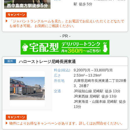
駅 徒歩 5分
「ジャパントランクルームを見た」とお電話でお伝えいただくとどなたで
も値引き可能。 お気軽にご相談ください。
- PR -
ハローストレージ尼崎長洲東通
屋外
料金(税込)
9,200円/月～33,800円/月
広さ
2.53m²～13.29m²
所在地
兵庫県尼崎市長洲東通二丁目28番
3、28番7
交通
JR福知山線 尼崎駅 徒歩 13分
JR東西線 尼崎駅 徒歩 13分
JR東海道・山陽本線 尼崎駅 徒歩
13分
物件によりお得なキャンペーンがあります。詳しくはお問合せください。