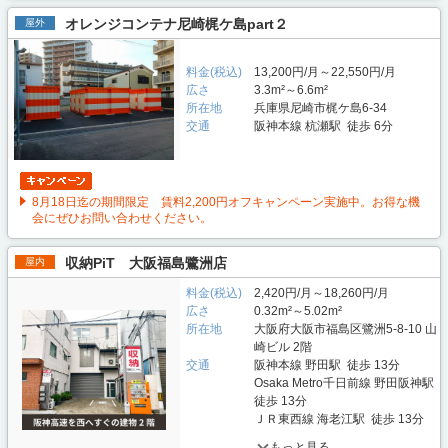
オレンジコンテナ尼崎梶ケ島part２
屋外
料金(税込)
13,200円/月～22,550円/月
広さ
3.3m²～6.6m²
所在地
兵庫県尼崎市梶ケ島6-34
交通
阪神本線 杭瀬駅 徒歩 6分
8月18日迄の期間限定 賃料2,200円オフキャンペーン実施中。お得な機
会にぜひお問い合わせください。
収納PiT 大阪福島鷺洲店
屋内
料金(税込)
2,420円/月～18,260円/月
広さ
0.32m²～5.02m²
所在地
大阪府大阪市福島区鷺洲5-8-10 山
崎ビル 2階
交通
阪神本線 野田駅 徒歩 13分
Osaka Metro千日前線 野田阪神駅
徒歩 13分
ＪＲ東西線 海老江駅 徒歩 13分
もっと見る