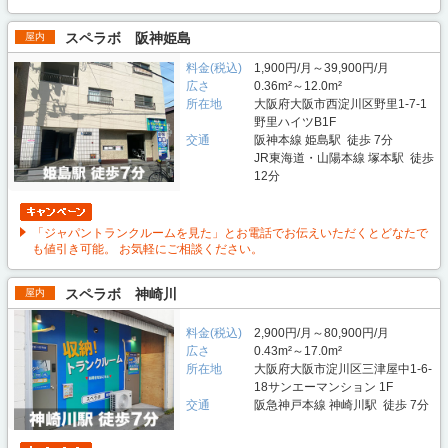
スペラボ 阪神姫島
屋内
料金(税込)
1,900円/月～39,900円/月
広さ
0.36m²～12.0m²
所在地
大阪府大阪市西淀川区野里1-7-1
野里ハイツB1F
交通
阪神本線 姫島駅 徒歩 7分
JR東海道・山陽本線 塚本駅 徒歩
12分
「ジャパントランクルームを見た」とお電話でお伝えいただくとどなたで
も値引き可能。 お気軽にご相談ください。
スペラボ 神崎川
屋内
料金(税込)
2,900円/月～80,900円/月
広さ
0.43m²～17.0m²
所在地
大阪府大阪市淀川区三津屋中1-6-
18サンエーマンション 1F
交通
阪急神戸本線 神崎川駅 徒歩 7分