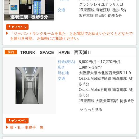
グランソレイユテラサカ1F
交通
JR東西線 海老江駅 徒歩 5分
阪神本線 野田駅 徒歩 5分
「ジャパントランクルームを見た」とお電話でお伝えいただくとどなたで
も値引き可能。 お気軽にご相談ください。
TRUNK SPACE HAVE 西天満Ⅱ
屋内
料金(税込)
8,800円/月～17,270円/月
広さ
1.9m²～3.9m²
所在地
大阪府大阪市北区西天満5-11-9
交通
Osaka Metro堺筋線 南森町駅 徒
歩 6分
Osaka Metro谷町線 南森町駅 徒
歩 6分
JR東西線 大阪天満宮駅 徒歩 6分
もっと見る
敷・礼・事務手 無