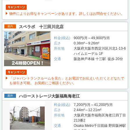
物件によりお得なキャンペーンがあります。詳しくはお問合せください。
スペラボ 十三田川北店
屋内
料金(税込)
900円/月～49,900円/月
広さ
0.38m²～9.26m²
所在地
大阪府大阪市西淀川区川北1-13-6
ハイムエーデル 1F
交通
阪急神戸本線 十三駅 徒歩 20分
「ジャパントランクルームを見た」とお電話でお伝えいただくとどなたで
も値引き可能。 お気軽にご相談ください。
ハローストレージ大阪福島海老江
屋外
料金(税込)
7,200円/月～41,200円/月
広さ
2.44m²～12.21m²
所在地
大阪府大阪市福島区海老江四丁目
213番2
交通
Osaka Metro千日前線 野田阪神駅