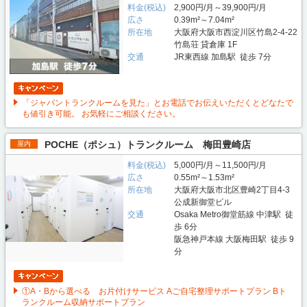
料金(税込)
2,900円/月～39,900円/月
広さ
0.39m²～7.04m²
所在地
大阪府大阪市西淀川区竹島2-4-22
竹島荘 貸倉庫 1F
交通
JR東西線 加島駅 徒歩 7分
「ジャパントランクルームを見た」とお電話でお伝えいただくとどなたで
も値引き可能。 お気軽にご相談ください。
POCHE（ポシュ）トランクルーム 梅田豊崎店
屋内
料金(税込)
5,000円/月～11,500円/月
広さ
0.55m²～1.53m²
所在地
大阪府大阪市北区豊崎2丁目4-3
公成新御堂ビル
交通
Osaka Metro御堂筋線 中津駅 徒
歩 6分
阪急神戸本線 大阪梅田駅 徒歩 9
分
①A・Bから選べる お片付けサービス Aご自宅整理サポートプラン Bト
ランクルーム収納サポートプラン