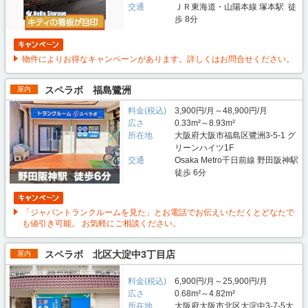
交通
ＪＲ東海道・山陽本線 塚本駅 徒
歩 8分
物件によりお得なキャンペーンがあります。詳しくはお問合せください。
スペラボ 福島鷺洲
屋内
料金(税込)
3,900円/月～48,900円/月
広さ
0.33m²～8.93m²
所在地
大阪府大阪市福島区鷺洲3-5-1 グ
リーンハイツ1F
交通
Osaka Metro千日前線 野田阪神駅
徒歩 6分
「ジャパントランクルームを見た」とお電話でお伝えいただくとどなたで
も値引き可能。 お気軽にご相談ください。
スペラボ 北区大淀中3丁目店
屋内
料金(税込)
6,900円/月～25,900円/月
広さ
0.68m²～4.82m²
所在地
大阪府大阪市北区大淀中3-7-5大