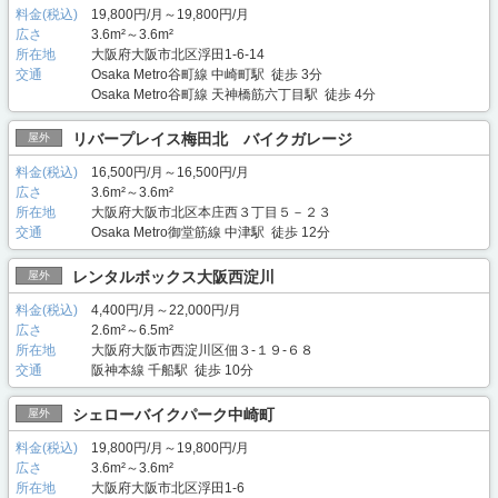
料金(税込)
19,800円/月～19,800円/月
広さ
3.6m²～3.6m²
所在地
大阪府大阪市北区浮田1-6-14
交通
Osaka Metro谷町線 中崎町駅 徒歩 3分
Osaka Metro谷町線 天神橋筋六丁目駅 徒歩 4分
リバープレイス梅田北 バイクガレージ
屋外
料金(税込)
16,500円/月～16,500円/月
広さ
3.6m²～3.6m²
所在地
大阪府大阪市北区本庄西３丁目５－２３
交通
Osaka Metro御堂筋線 中津駅 徒歩 12分
レンタルボックス大阪西淀川
屋外
料金(税込)
4,400円/月～22,000円/月
広さ
2.6m²～6.5m²
所在地
大阪府大阪市西淀川区佃３‐１９‐６８
交通
阪神本線 千船駅 徒歩 10分
シェローバイクパーク中崎町
屋外
料金(税込)
19,800円/月～19,800円/月
広さ
3.6m²～3.6m²
所在地
大阪府大阪市北区浮田1-6