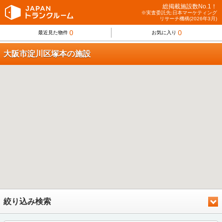
総掲載施設数No.1！
※実査委託先:日本マーケティング
リサーチ機構(2026年3月)
0
0
最近見た物件
お気に入り
大阪市淀川区塚本の施設
絞り込み検索