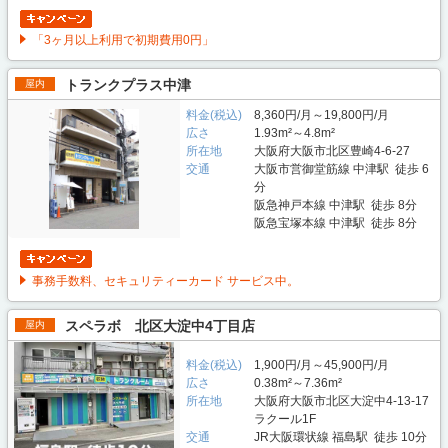
「3ヶ月以上利用で初期費用0円」
トランクプラス中津
屋内
料金(税込)
8,360円/月～19,800円/月
広さ
1.93m²～4.8m²
所在地
大阪府大阪市北区豊崎4-6-27
交通
大阪市営御堂筋線 中津駅 徒歩 6
分
阪急神戸本線 中津駅 徒歩 8分
阪急宝塚本線 中津駅 徒歩 8分
事務手数料、セキュリティーカード サービス中。
スペラボ 北区大淀中4丁目店
屋内
料金(税込)
1,900円/月～45,900円/月
広さ
0.38m²～7.36m²
所在地
大阪府大阪市北区大淀中4-13-17
ラクール1F
交通
JR大阪環状線 福島駅 徒歩 10分