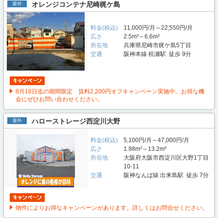
オレンジコンテナ尼崎梶ケ島
屋外
料金(税込)
11,000円/月～22,550円/月
広さ
2.5m²～6.6m²
所在地
兵庫県尼崎市梶ケ島5丁目
交通
阪神本線 杭瀬駅 徒歩 9分
8月18日迄の期間限定 賃料2,200円オフキャンペーン実施中。お得な機
会にぜひお問い合わせください。
ハローストレージ西淀川大野
屋外
料金(税込)
5,100円/月～47,000円/月
広さ
1.98m²～13.2m²
所在地
大阪府大阪市西淀川区大野1丁目
10-11
交通
阪神なんば線 出来島駅 徒歩 7分
物件によりお得なキャンペーンがあります。詳しくはお問合せください。