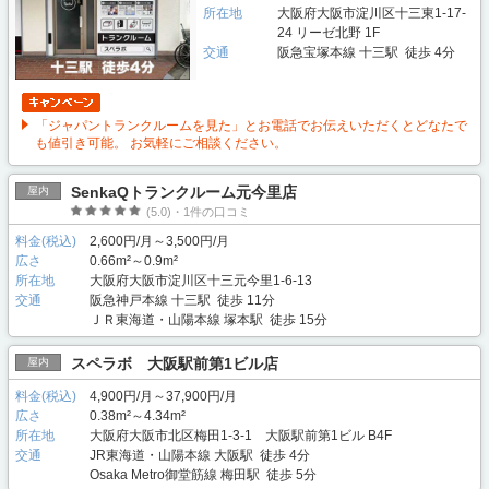
所在地
大阪府大阪市淀川区十三東1-17-
24 リーゼ北野 1F
交通
阪急宝塚本線 十三駅 徒歩 4分
「ジャパントランクルームを見た」とお電話でお伝えいただくとどなたで
も値引き可能。 お気軽にご相談ください。
SenkaQトランクルーム元今里店
屋内
(5.0)・1件の口コミ
料金(税込)
2,600円/月～3,500円/月
広さ
0.66m²～0.9m²
所在地
大阪府大阪市淀川区十三元今里1-6-13
交通
阪急神戸本線 十三駅 徒歩 11分
ＪＲ東海道・山陽本線 塚本駅 徒歩 15分
スペラボ 大阪駅前第1ビル店
屋内
料金(税込)
4,900円/月～37,900円/月
広さ
0.38m²～4.34m²
所在地
大阪府大阪市北区梅田1-3-1 大阪駅前第1ビル B4F
交通
JR東海道・山陽本線 大阪駅 徒歩 4分
Osaka Metro御堂筋線 梅田駅 徒歩 5分