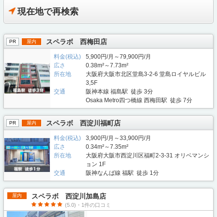
現在地で再検索
スペラボ 西梅田店
PR
屋内
料金(税込)
5,900円/月～79,900円/月
広さ
0.38m²～7.73m²
所在地
大阪府大阪市北区堂島3-2-6 堂島ロイヤルビル
3,5F
交通
阪神本線 福島駅 徒歩 3分
Osaka Metro四つ橋線 西梅田駅 徒歩 7分
スペラボ 西淀川福町店
PR
屋内
料金(税込)
3,900円/月～33,900円/月
広さ
0.34m²～7.35m²
所在地
大阪府大阪市西淀川区福町2-3-31 オリベマンシ
ョン 1F
交通
阪神なんば線 福駅 徒歩 1分
スペラボ 西淀川加島店
屋内
(5.0)・1件の口コミ