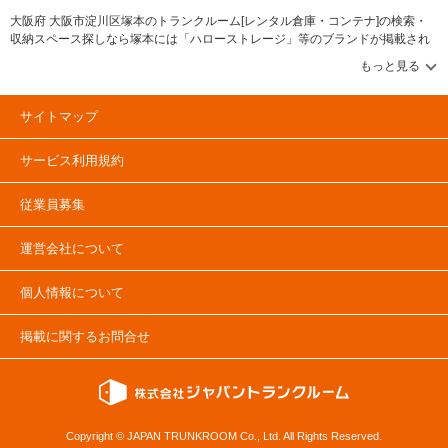
大阪府 大阪市淀川区塚本のトランクルーム[レンタル倉庫・コンテナ]の検索・
収納スペース探しなら塚本には「ハローストレージ」等のブランドが掲載され
ています。借りたい地域から探して、広さ・料金[賃料]・セキュリティ・空調完
備・24時間出し入れ可能などの希望条件で絞込み！豊富な物件数から様々な方
法でご希望の収納スペースを簡単に探せるトランクルーム情報サイトです。塚
本で気になるトランクルームを見つけたら、メールか電話でお問合せが可能で
サイトマップ
す（無料）。
サービス利用規約
従業員募集
運営会社について
個人情報について
掲載に関するお問合せ
Copyright © JAPAN TRUNKROOM Co., Ltd. All Rights Reserved.