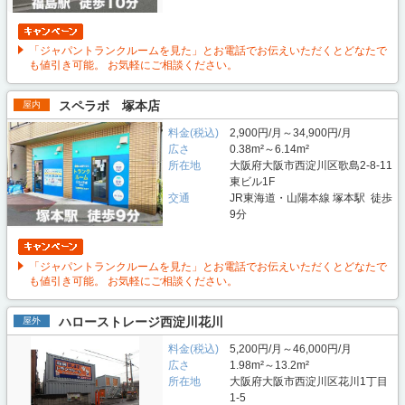
「ジャパントランクルームを見た」とお電話でお伝えいただくとどなたで
も値引き可能。 お気軽にご相談ください。
スペラボ 塚本店
屋内
料金(税込)
2,900円/月～34,900円/月
広さ
0.38m²～6.14m²
所在地
大阪府大阪市西淀川区歌島2-8-11
東ビル1F
交通
JR東海道・山陽本線 塚本駅 徒歩
9分
「ジャパントランクルームを見た」とお電話でお伝えいただくとどなたで
も値引き可能。 お気軽にご相談ください。
ハローストレージ西淀川花川
屋外
料金(税込)
5,200円/月～46,000円/月
広さ
1.98m²～13.2m²
所在地
大阪府大阪市西淀川区花川1丁目
1-5