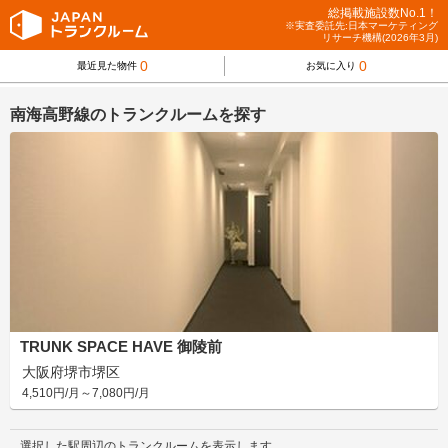
総掲載施設数No.1！
※実査委託先:日本マーケティング
リサーチ機構(2026年3月)
0
0
最近見た物件
お気に入り
南海高野線のトランクルームを探す
TRUNK SPACE HAVE 御陵前
大阪府堺市堺区
4,510円/月～7,080円/月
選択した駅周辺のトランクルームを表示します