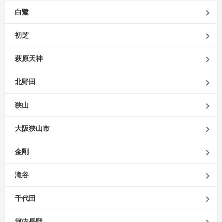
白鷺
初芝
萩原天神
北野田
狭山
大阪狭山市
金剛
滝谷
千代田
河内長野