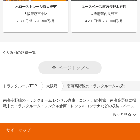
ハローストレージ堺大野芝
ユースペース河内長野木戸店
大阪府堺市中区
大阪府河内長野市
7,300円/月～26,300円/月
4,200円/月～39,700円/月
大阪府の路線一覧
ページトップへ
トランクルームTOP
大阪府
南海高野線のトランクルームを探す
南海高野線のトランクルーム[レンタル倉庫・コンテナ]の検索。南海高野線に掲
載中のトランクルーム・レンタル倉庫・レンタルコンテナなどの収納スペース
を、借りたい地域から探して、広さ・料金[賃料]・セキュリティ・空調完備・24
時間出し入れ可能などの希望条件で絞込み！豊富な物件数から様々な方法でご
希望の収納スペースを簡単に探せるトランクルーム情報サイトです。南海高野
線で気になるトランクルームを見つけたら、メールか電話でお問合せが可能で
サイトマップ
す（無料）。