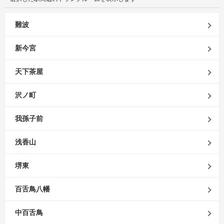
難波
新今宮
天下茶屋
沢ノ町
我孫子前
浅香山
堺東
百舌鳥八幡
中百舌鳥