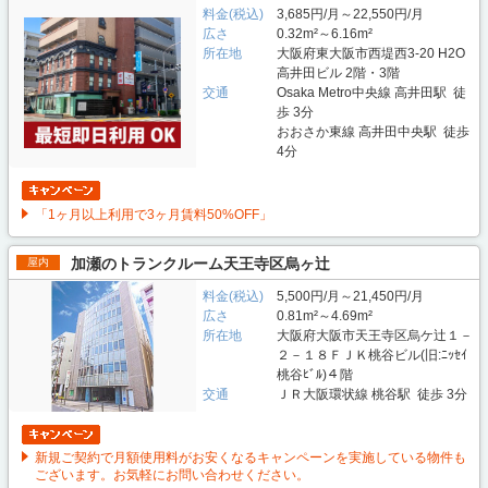
料金(税込)
3,685円/月～22,550円/月
広さ
0.32m²～6.16m²
所在地
大阪府東大阪市西堤西3-20 H2O
高井田ビル 2階・3階
交通
Osaka Metro中央線 高井田駅 徒
歩 3分
おおさか東線 高井田中央駅 徒歩
4分
「1ヶ月以上利用で3ヶ月賃料50%OFF」
加瀬のトランクルーム天王寺区烏ヶ辻
屋内
料金(税込)
5,500円/月～21,450円/月
広さ
0.81m²～4.69m²
所在地
大阪府大阪市天王寺区烏ケ辻１－
２－１８ＦＪＫ桃谷ビル(旧:ﾆｯｾｲ
桃谷ﾋﾞﾙ)４階
交通
ＪＲ大阪環状線 桃谷駅 徒歩 3分
新規ご契約で月額使用料がお安くなるキャンペーンを実施している物件も
ございます。お気軽にお問い合わせください。