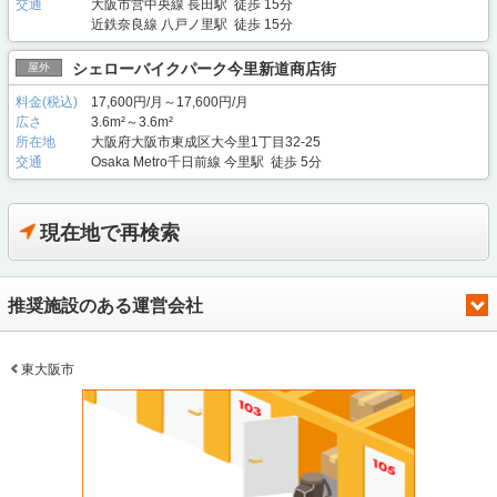
交通
大阪市営中央線 長田駅 徒歩 15分
近鉄奈良線 八戸ノ里駅 徒歩 15分
シェローバイクパーク今里新道商店街
屋外
料金(税込)
17,600円/月～17,600円/月
広さ
3.6m²～3.6m²
所在地
大阪府大阪市東成区大今里1丁目32-25
交通
Osaka Metro千日前線 今里駅 徒歩 5分
現在地で再検索
推奨施設のある運営会社
東大阪市