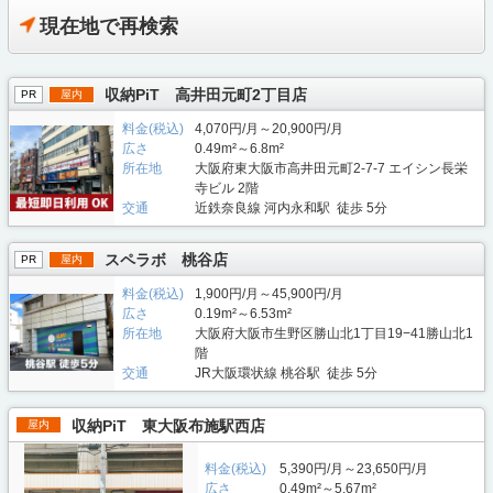
現在地で再検索
収納PiT 高井田元町2丁目店
PR
屋内
料金(税込)
4,070円/月～20,900円/月
広さ
0.49m²～6.8m²
所在地
大阪府東大阪市高井田元町2-7-7 エイシン長栄
寺ビル 2階
交通
近鉄奈良線 河内永和駅 徒歩 5分
スペラボ 桃谷店
PR
屋内
料金(税込)
1,900円/月～45,900円/月
広さ
0.19m²～6.53m²
所在地
大阪府大阪市生野区勝山北1丁目19−41勝山北1
階
交通
JR大阪環状線 桃谷駅 徒歩 5分
収納PiT 東大阪布施駅西店
屋内
料金(税込)
5,390円/月～23,650円/月
広さ
0.49m²～5.67m²