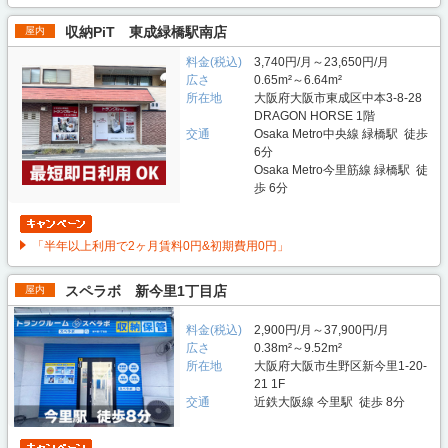
収納PiT 東成緑橋駅南店
屋内
料金(税込)
3,740円/月～23,650円/月
広さ
0.65m²～6.64m²
所在地
大阪府大阪市東成区中本3-8-28
DRAGON HORSE 1階
交通
Osaka Metro中央線 緑橋駅 徒歩
6分
Osaka Metro今里筋線 緑橋駅 徒
歩 6分
「半年以上利用で2ヶ月賃料0円&初期費用0円」
スペラボ 新今里1丁目店
屋内
料金(税込)
2,900円/月～37,900円/月
広さ
0.38m²～9.52m²
所在地
大阪府大阪市生野区新今里1-20-
21 1F
交通
近鉄大阪線 今里駅 徒歩 8分