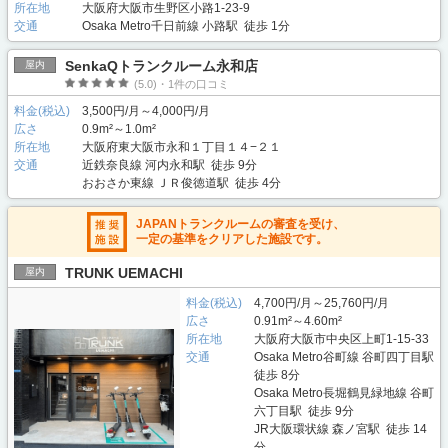
所在地
大阪府大阪市生野区小路1-23-9
交通
Osaka Metro千日前線 小路駅 徒歩 1分
SenkaQトランクルーム永和店
屋内
(5.0)・1件の口コミ
料金(税込)
3,500円/月～4,000円/月
広さ
0.9m²～1.0m²
所在地
大阪府東大阪市永和１丁目１４−２１
交通
近鉄奈良線 河内永和駅 徒歩 9分
おおさか東線 ＪＲ俊徳道駅 徒歩 4分
JAPANトランクルームの審査を受け、
一定の基準をクリアした施設です。
TRUNK UEMACHI
屋内
料金(税込)
4,700円/月～25,760円/月
広さ
0.91m²～4.60m²
所在地
大阪府大阪市中央区上町1-15-33
交通
Osaka Metro谷町線 谷町四丁目駅
徒歩 8分
Osaka Metro長堀鶴見緑地線 谷町
六丁目駅 徒歩 9分
JR大阪環状線 森ノ宮駅 徒歩 14
分