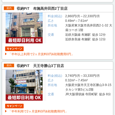
収納PiT 布施高井田西2丁目店
屋内
料金(税込)
2,860円/月～22,330円/月
広さ
0.49m²～7.61m²
所在地
大阪府東大阪市高井田西2-1-32 大
扇コーポ 1階
交通
近鉄大阪線 布施駅 徒歩 12分
近鉄奈良線 布施駅 徒歩 12分
「半年以上利用で2ヶ月賃料0円&初期費用0円」
収納PiT 天王寺勝山3丁目店
屋内
料金(税込)
3,740円/月～33,330円/月
広さ
0.32m²～7.45m²
所在地
大阪府大阪市天王寺区勝山3-9-15
タカシマ第5ビル2階
交通
JR大阪環状線 寺田町駅 徒歩 8分
「半年利用で2ヶ月賃料0円&初期費用0円」