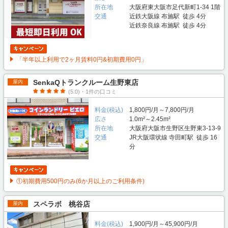
所在地
大阪府東大阪市足代新町1-34 1階
交通
近鉄大阪線 布施駅 徒歩 4分
近鉄奈良線 布施駅 徒歩 4分
「半年以上利用で2ヶ月賃料0円&初期費用0円」
SenkaQトランクルーム生野東店
屋内
(5.0)・1件の口コミ
料金(税込)
1,800円/月～7,800円/月
広さ
1.0m²～2.45m²
所在地
大阪府大阪市生野区生野東3-13-9
交通
JR大阪環状線 寺田町駅 徒歩 16
分
①初期費用500円のみ(6か月以上のご利用条件)
スペラボ 桃谷店
屋内
料金(税込)
1,900円/月～45,900円/月