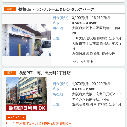
鶴橋deトランクルーム＆レンタルスペース
屋内
料金(税込)
3,190円/月～16,060円/月
広さ
0.54m²～4.05m²
所在地
大阪府大阪市生野区鶴橋3丁目4-
28
交通
ＪＲ大阪環状線 鶴橋駅 徒歩 9分
大阪市営千日前線 鶴橋駅 徒歩 9
分
近鉄難波線 鶴橋駅 徒歩 9分
もっと見る
収納PiT 高井田元町2丁目店
屋内
料金(税込)
4,070円/月～20,900円/月
広さ
0.49m²～6.8m²
所在地
大阪府東大阪市高井田元町2-7-7
エイシン長栄寺ビル 2階
交通
近鉄奈良線 河内永和駅 徒歩 5分
「半年利用で2ヶ月賃料0円&初期費用0円」