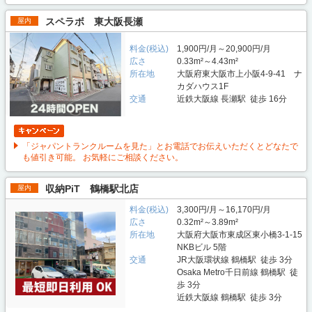
スペラボ 東大阪長瀬
屋内
料金(税込)
1,900円/月～20,900円/月
広さ
0.33m²～4.43m²
所在地
大阪府東大阪市上小阪4-9-41 ナ
カダハウス1F
交通
近鉄大阪線 長瀬駅 徒歩 16分
「ジャパントランクルームを見た」とお電話でお伝えいただくとどなたで
も値引き可能。 お気軽にご相談ください。
収納PiT 鶴橋駅北店
屋内
料金(税込)
3,300円/月～16,170円/月
広さ
0.32m²～3.89m²
所在地
大阪府大阪市東成区東小橋3-1-15
NKBビル 5階
交通
JR大阪環状線 鶴橋駅 徒歩 3分
Osaka Metro千日前線 鶴橋駅 徒
歩 3分
近鉄大阪線 鶴橋駅 徒歩 3分