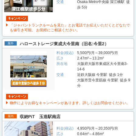
交通
Osaka Metro中央線 深江橋駅 徒
歩 5分
「ジャパントランクルームを見た」とお電話でお伝えいただくとどなたで
も値引き可能。 お気軽にご相談ください。
ハローストレージ東成大今里南（旧名:今里2）
屋外
料金(税込)
5,500円/月～39,000円/月
広さ
2.47m²～13.2m²
所在地
大阪府大阪市東成区大今里南3-
14-6
交通
近鉄大阪線 今里駅 徒歩 1分
大阪市営今里筋線 今里駅 徒歩 9
分
物件によりお得なキャンペーンがあります。詳しくはお問合せください。
収納PiT 玉造駅南店
屋内
料金(税込)
4,950円/月～20,350円/月
広さ
0.64m²～4.86m²