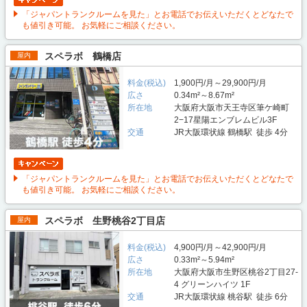
「ジャパントランクルームを見た」とお電話でお伝えいただくとどなたで
も値引き可能。 お気軽にご相談ください。
スペラボ 鶴橋店
屋内
料金(税込)
1,900円/月～29,900円/月
広さ
0.34m²～8.67m²
所在地
大阪府大阪市天王寺区筆ケ崎町
2−17星陽エンブレムビル3F
交通
JR大阪環状線 鶴橋駅 徒歩 4分
「ジャパントランクルームを見た」とお電話でお伝えいただくとどなたで
も値引き可能。 お気軽にご相談ください。
スペラボ 生野桃谷2丁目店
屋内
料金(税込)
4,900円/月～42,900円/月
広さ
0.33m²～5.94m²
所在地
大阪府大阪市生野区桃谷2丁目27-
4 グリーンハイツ 1F
交通
JR大阪環状線 桃谷駅 徒歩 6分