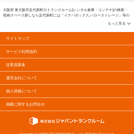
大阪府 東大阪市足代新町のトランクルーム[レンタル倉庫・コンテナ]の検索・
収納スペース探しなら足代新町には「イナバボックス,ハローストレージ」等の
ブランドが掲載されています。借りたい地域から探して、広さ・料金[賃料]・セ
キュリティ・空調完備・24時間出し入れ可能などの希望条件で絞込み！豊富な
物件数から様々な方法でご希望の収納スペースを簡単に探せるトランクルーム
情報サイトです。足代新町で気になるトランクルームを見つけたら、メールか
サイトマップ
電話でお問合せが可能です（無料）。
サービス利用規約
従業員募集
運営会社について
個人情報について
掲載に関するお問合せ
Copyright © JAPAN TRUNKROOM Co., Ltd. All Rights Reserved.