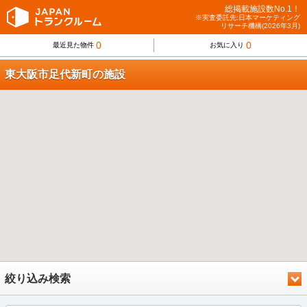
総掲載施設数No.1！
※実査委託先:日本マーケティング
リサーチ機構(2026年3月)
0
0
最近見た物件
お気に入り
東大阪市足代新町の施設
絞り込み検索