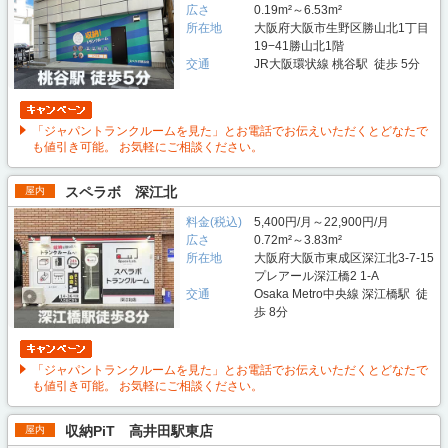
広さ
0.19m²～6.53m²
所在地
大阪府大阪市生野区勝山北1丁目
19−41勝山北1階
交通
JR大阪環状線 桃谷駅 徒歩 5分
「ジャパントランクルームを見た」とお電話でお伝えいただくとどなたで
も値引き可能。 お気軽にご相談ください。
スペラボ 深江北
屋内
料金(税込)
5,400円/月～22,900円/月
広さ
0.72m²～3.83m²
所在地
大阪府大阪市東成区深江北3-7-15
プレアール深江橋2 1-A
交通
Osaka Metro中央線 深江橋駅 徒
歩 8分
「ジャパントランクルームを見た」とお電話でお伝えいただくとどなたで
も値引き可能。 お気軽にご相談ください。
収納PiT 高井田駅東店
屋内