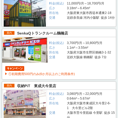
料金(税込)
11,000円/月～18,700円/月
広さ
3.18m²～6.45m²
所在地
大阪府東大阪市西堤本通東2-18
交通
近鉄奈良線 河内小阪駅 徒歩 14分
SenkaQトランクルーム鶴橋店
屋内
料金(税込)
3,700円/月～10,800円/月
広さ
1.1m²～3.55m²
所在地
大阪府大阪市生野区鶴橋3-1-32
交通
近鉄大阪線 鶴橋駅 徒歩 7分
①初期費用500円のみ(6か月以上のご利用条件)
収納PiT 東成大今里店
屋内
料金(税込)
3,080円/月～22,000円/月
広さ
0.64m²～5.67m²
所在地
大阪府大阪市東成区大今里2-6-
1 大今里ビル2階
交通
大阪市営今里筋線 今里駅 徒歩 15
分