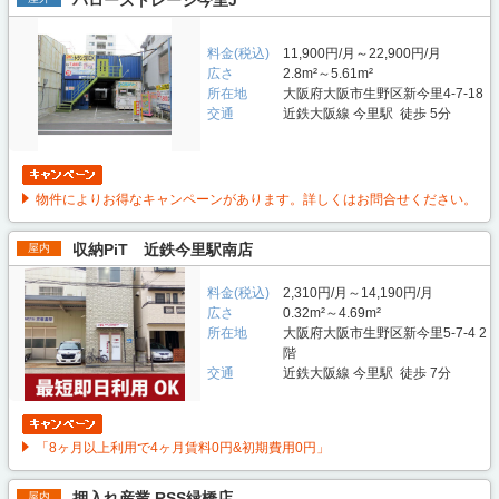
ハローストレージ今里J
料金(税込)
11,900円/月～22,900円/月
広さ
2.8m²～5.61m²
所在地
大阪府大阪市生野区新今里4-7-18
交通
近鉄大阪線 今里駅 徒歩 5分
物件によりお得なキャンペーンがあります。詳しくはお問合せください。
収納PiT 近鉄今里駅南店
屋内
料金(税込)
2,310円/月～14,190円/月
広さ
0.32m²～4.69m²
所在地
大阪府大阪市生野区新今里5-7-4 2
階
交通
近鉄大阪線 今里駅 徒歩 7分
「8ヶ月以上利用で4ヶ月賃料0円&初期費用0円」
押入れ産業 RSS緑橋店
屋内