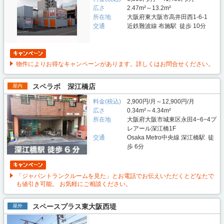
広さ
2.47m²～13.2m²
所在地
大阪府東大阪市高井田西1-6-1
交通
近鉄難波線 布施駅 徒歩 10分
物件によりお得なキャンペーンがあります。詳しくはお問合せください。
スペラボ 深江橋店
屋内
料金(税込)
2,900円/月～12,900円/月
広さ
0.34m²～4.34m²
所在地
大阪府大阪市城東区永田4−6−4プ
レアール深江橋1F
交通
Osaka Metro中央線 深江橋駅 徒
歩 6分
「ジャパントランクルームを見た」とお電話でお伝えいただくとどなたで
も値引き可能。 お気軽にご相談ください。
スペースプラス東大阪西堤
屋外