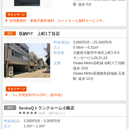
駅 徒歩 5分
管理費無料、事務手数料無料、カードキーも無料サービス中。
収納PiT 上町1丁目店
屋内
料金(税込)
3,080円/月～25,300円/月
広さ
0.48m²～6.31m²
所在地
大阪府大阪市中央区上町1-9-6
サンヨービル2b,2c,2d
交通
Osaka Metro谷町線 谷町六丁目駅
徒歩 10分
Osaka Metro長堀鶴見緑地線 玉造
駅 徒歩 12分
「3ヶ月間賃料50％OFF」(条件有)
SenkaQトランクルーム小路店
屋内
(5.0)・1件の口コミ
料金(税込)
3,300円/月～3,300円/月
広さ
1.2m²～1.2m²