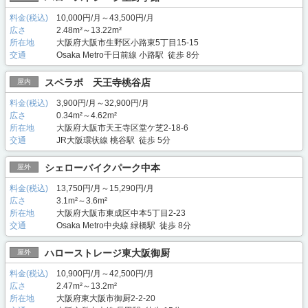
料金(税込)
10,000円/月～43,500円/月
広さ
2.48m²～13.22m²
所在地
大阪府大阪市生野区小路東5丁目15-15
交通
Osaka Metro千日前線 小路駅 徒歩 8分
スペラボ 天王寺桃谷店
屋内
料金(税込)
3,900円/月～32,900円/月
広さ
0.34m²～4.62m²
所在地
大阪府大阪市天王寺区堂ケ芝2-18-6
交通
JR大阪環状線 桃谷駅 徒歩 5分
シェローバイクパーク中本
屋外
料金(税込)
13,750円/月～15,290円/月
広さ
3.1m²～3.6m²
所在地
大阪府大阪市東成区中本5丁目2-23
交通
Osaka Metro中央線 緑橋駅 徒歩 8分
ハローストレージ東大阪御厨
屋外
料金(税込)
10,900円/月～42,500円/月
広さ
2.47m²～13.2m²
所在地
大阪府東大阪市御厨2-2-20