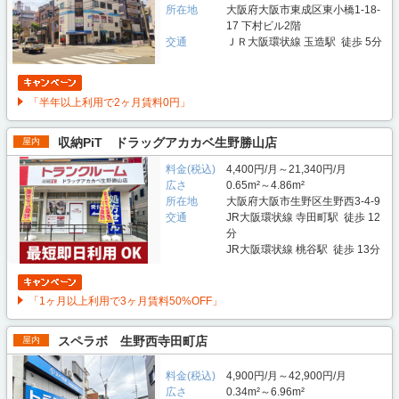
所在地
大阪府大阪市東成区東小橋1-18-
17 下村ビル2階
交通
ＪＲ大阪環状線 玉造駅 徒歩 5分
「半年以上利用で2ヶ月賃料0円」
収納PiT ドラッグアカカベ生野勝山店
屋内
料金(税込)
4,400円/月～21,340円/月
広さ
0.65m²～4.86m²
所在地
大阪府大阪市生野区生野西3-4-9
交通
JR大阪環状線 寺田町駅 徒歩 12
分
JR大阪環状線 桃谷駅 徒歩 13分
「1ヶ月以上利用で3ヶ月賃料50%OFF」
スペラボ 生野西寺田町店
屋内
料金(税込)
4,900円/月～42,900円/月
広さ
0.34m²～6.96m²