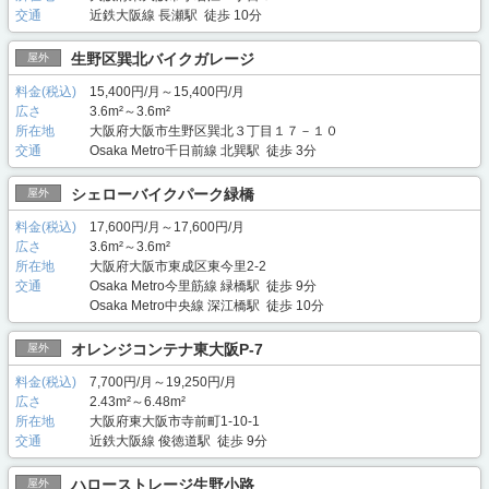
交通
近鉄大阪線 長瀬駅 徒歩 10分
生野区巽北バイクガレージ
屋外
料金(税込)
15,400円/月～15,400円/月
広さ
3.6m²～3.6m²
所在地
大阪府大阪市生野区巽北３丁目１７－１０
交通
Osaka Metro千日前線 北巽駅 徒歩 3分
シェローバイクパーク緑橋
屋外
料金(税込)
17,600円/月～17,600円/月
広さ
3.6m²～3.6m²
所在地
大阪府大阪市東成区東今里2-2
交通
Osaka Metro今里筋線 緑橋駅 徒歩 9分
Osaka Metro中央線 深江橋駅 徒歩 10分
オレンジコンテナ東大阪P-7
屋外
料金(税込)
7,700円/月～19,250円/月
広さ
2.43m²～6.48m²
所在地
大阪府東大阪市寺前町1-10-1
交通
近鉄大阪線 俊徳道駅 徒歩 9分
ハローストレージ生野小路
屋外