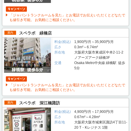
「ジャパントランクルームを見た」とお電話でお伝えいただくとどなたで
も値引き可能。 お気軽にご相談ください。
スペラボ 緑橋店
屋内
料金(税込)
1,900円/月～35,900円/月
広さ
0.3m²～6.74m²
所在地
大阪府大阪市東成区中本2-11-2
ノアーズアーク緑橋3F
交通
Osaka Metro中央線 緑橋駅 徒歩
5分
「ジャパントランクルームを見た」とお電話でお伝えいただくとどなたで
も値引き可能。 お気軽にご相談ください。
スペラボ 深江橋諏訪
屋内
料金(税込)
4,900円/月～17,900円/月
広さ
0.67m²～4.28m²
所在地
大阪府大阪市城東区諏訪4丁目11-
20 T・Kレジナス 1階