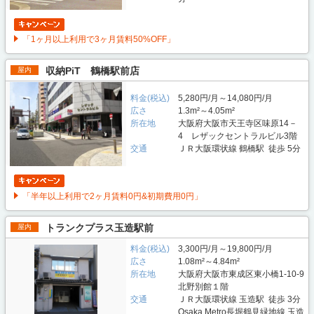
「1ヶ月以上利用で3ヶ月賃料50%OFF」
収納PiT 鶴橋駅前店
屋内
料金(税込)
5,280円/月～14,080円/月
広さ
1.3m²～4.05m²
所在地
大阪府大阪市天王寺区味原14－
4 レザックセントラルビル3階
交通
ＪＲ大阪環状線 鶴橋駅 徒歩 5分
「半年以上利用で2ヶ月賃料0円&初期費用0円」
トランクプラス玉造駅前
屋内
料金(税込)
3,300円/月～19,800円/月
広さ
1.08m²～4.84m²
所在地
大阪府大阪市東成区東小橋1-10-9
北野別館１階
交通
ＪＲ大阪環状線 玉造駅 徒歩 3分
Osaka Metro長堀鶴見緑地線 玉造