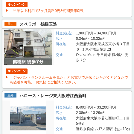
「半年以上利用で2ヶ月賃料0円&初期費用0円」
スペラボ 鶴橋玉造
屋内
料金(税込)
1,900円/月～34,900円/月
広さ
0.34m²～10.32m²
所在地
大阪府大阪市東成区東小橋３丁目
６−１東小橋店舗1F,2F
交通
Osaka Metro千日前線 鶴橋駅 徒
歩 7分
「ジャパントランクルームを見た」とお電話でお伝えいただくとどなたで
も値引き可能。 お気軽にご相談ください。
ハローストレージ東大阪若江西新町
屋外
料金(税込)
8,400円/月～33,200円/月
広さ
2.38m²～13.29m²
所在地
大阪府東大阪市若江西新町二丁目
5番3
交通
近鉄奈良線 八戸ノ里駅 徒歩 13分