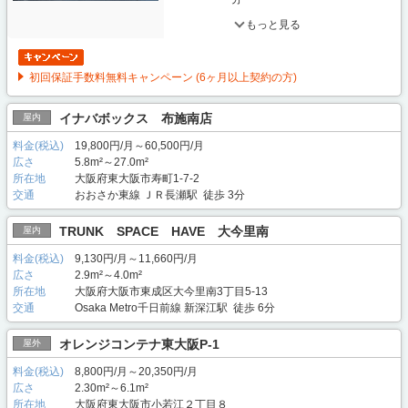
もっと見る
初回保証手数料無料キャンペーン (6ヶ月以上契約の方)
イナバボックス 布施南店
屋内
料金(税込)
19,800円/月～60,500円/月
広さ
5.8m²～27.0m²
所在地
大阪府東大阪市寿町1-7-2
交通
おおさか東線 ＪＲ長瀬駅 徒歩 3分
TRUNK SPACE HAVE 大今里南
屋内
料金(税込)
9,130円/月～11,660円/月
広さ
2.9m²～4.0m²
所在地
大阪府大阪市東成区大今里南3丁目5-13
交通
Osaka Metro千日前線 新深江駅 徒歩 6分
オレンジコンテナ東大阪P-1
屋外
料金(税込)
8,800円/月～20,350円/月
広さ
2.30m²～6.1m²
所在地
大阪府東大阪市小若江２丁目８