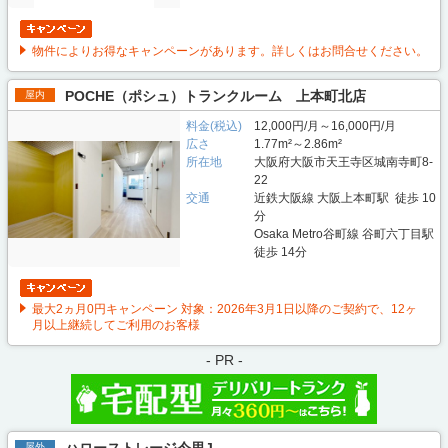
物件によりお得なキャンペーンがあります。詳しくはお問合せください。
POCHE（ポシュ）トランクルーム 上本町北店
屋内
料金(税込)
12,000円/月～16,000円/月
広さ
1.77m²～2.86m²
所在地
大阪府大阪市天王寺区城南寺町8-
22
交通
近鉄大阪線 大阪上本町駅 徒歩 10
分
Osaka Metro谷町線 谷町六丁目駅
徒歩 14分
最大2ヵ月0円キャンペーン 対象：2026年3月1日以降のご契約で、12ヶ
月以上継続してご利用のお客様
- PR -
屋外