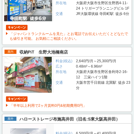
所在地
大阪府大阪市生野区生野西4-11-
24 トリガープランニングビル 1F
交通
JR大阪環状線 寺田町駅 徒歩 6分
「ジャパントランクルームを見た」とお電話でお伝えいただくとどなたで
も値引き可能。 お気軽にご相談ください。
収納PiT 生野大池橋南店
屋内
料金(税込)
2,640円/月～25,300円/月
広さ
0.48m²～6.96m²
所在地
大阪府大阪市生野区舎利寺2-16-
12 三栄ハイツ1階
交通
大阪市営千日前線 北巽駅 徒歩 23
分
「半年以上利用で2ヶ月賃料0円&初期費用0円」
ハローストレージ布施高井田（旧名:S東大阪高井田）
屋外
料金(税込)
6,500円/月～41,400円/月