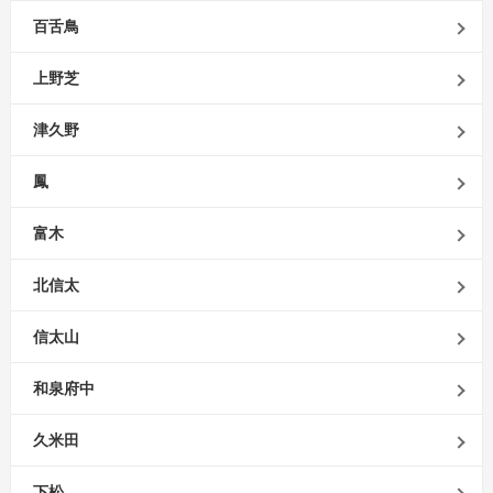
百舌鳥
上野芝
津久野
鳳
富木
北信太
信太山
和泉府中
久米田
下松