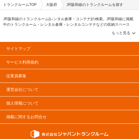
トランクルームTOP
大阪府
JR阪和線のトランクルームを探す
JR阪和線のトランクルーム[レンタル倉庫・コンテナ]の検索。JR阪和線に掲載
中のトランクルーム・レンタル倉庫・レンタルコンテナなどの収納スペース
を、借りたい地域から探して、広さ・料金[賃料]・セキュリティ・空調完備・24
時間出し入れ可能などの希望条件で絞込み！豊富な物件数から様々な方法でご
希望の収納スペースを簡単に探せるトランクルーム情報サイトです。JR阪和線
で気になるトランクルームを見つけたら、メールか電話でお問合せが可能です
サイトマップ
（無料）。
サービス利用規約
従業員募集
運営会社について
個人情報について
掲載に関するお問合せ