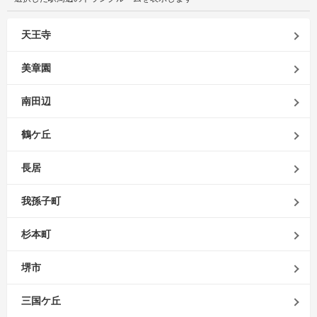
天王寺
美章園
南田辺
鶴ケ丘
長居
我孫子町
杉本町
堺市
三国ケ丘