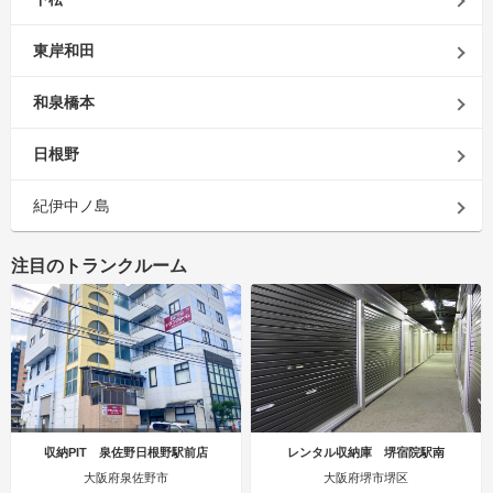
東岸和田
和泉橋本
日根野
紀伊中ノ島
注目のトランクルーム
収納PIT 泉佐野日根野駅前店
レンタル収納庫 堺宿院駅南
大阪府泉佐野市
大阪府堺市堺区