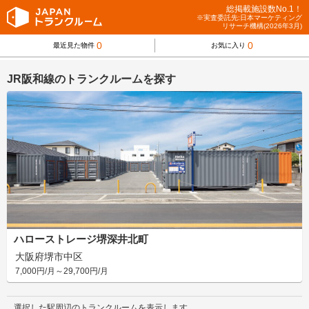
総掲載施設数No.1！
※実査委託先:日本マーケティング
リサーチ機構(2026年3月)
0
0
最近見た物件
お気に入り
JR阪和線のトランクルームを探す
ハローストレージ堺深井北町
大阪府堺市中区
7,000円/月～29,700円/月
選択した駅周辺のトランクルームを表示します