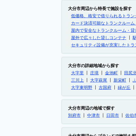
大分市周辺から特長で施設を探す
低価格、格安で借りられるトラン
カード決済可能なトランクルーム
屋内で安全なトランクルーム・貸
屋外で広々した貸しコンテナ
セキュリティ設備が充実したトラ
大分市の詳細地域から探す
大字里
庄境
金池町
田尻
三川上
大字萩尾
新栄町
大字東明野
古国府
緑が丘
大分市周辺の地域で探す
別府市
中津市
日田市
佐伯