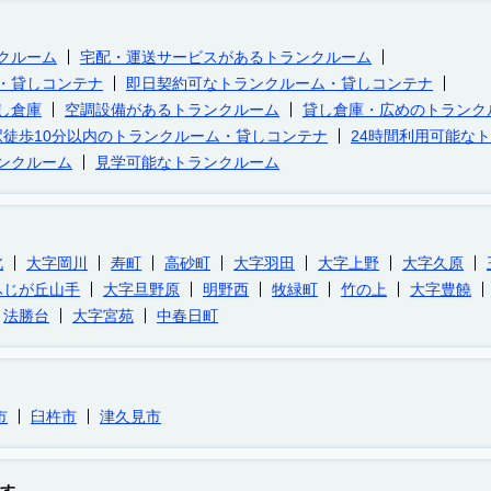
クルーム
宅配・運送サービスがあるトランクルーム
・貸しコンテナ
即日契約可なトランクルーム・貸しコンテナ
し倉庫
空調設備があるトランクルーム
貸し倉庫・広めのトランク
駅徒歩10分以内のトランクルーム・貸しコンテナ
24時間利用可能な
ンクルーム
見学可能なトランクルーム
北
大字岡川
寿町
高砂町
大字羽田
大字上野
大字久原
ふじが丘山手
大字旦野原
明野西
牧緑町
竹の上
大字豊饒
法勝台
大字宮苑
中春日町
市
臼杵市
津久見市