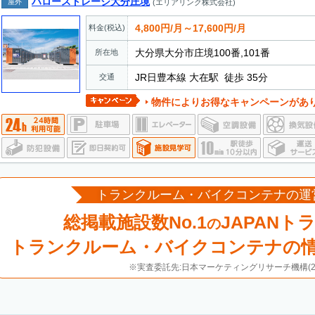
ハローストレージ大分庄境
屋外
(エリアリンク株式会社)
4,800円/月～17,600円/月
料金(税込)
大分県大分市庄境100番,101番
所在地
JR日豊本線 大在駅 徒歩 35分
交通
物件によりお得なキャンペーンがあ
トランクルーム・バイクコンテナの運
総掲載施設数No.1
JAPANト
の
トランクルーム・バイクコンテナの
※実査委託先:日本マーケティングリサーチ機構(20