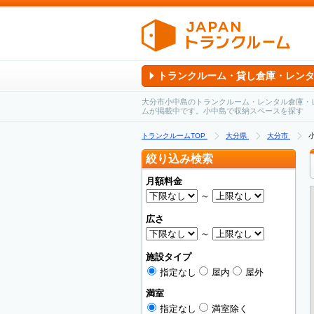
トランクルーム・貸し倉庫・レン
大分市小中島のトランクルーム・レンタル倉庫・
ムが掲載中です。小中島で収納スペースを探す
トランクルームTOP
大分県
大分市
絞り込み検索
月額料金
～
広さ
～
施設タイプ
指定なし
屋内
屋外
満室
指定なし
満室除く