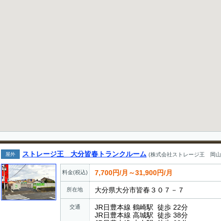
ストレージ王 大分皆春トランクルーム
屋外
(株式会社ストレージ王 岡山
7,700円/月～31,900円/月
料金(税込)
大分県大分市皆春３０７－７
所在地
JR日豊本線 鶴崎駅 徒歩 22分
交通
JR日豊本線 高城駅 徒歩 38分