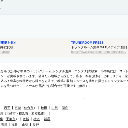
す
ス
駐車場を探す
TRUNKROOM PRESS
簡単に比較！
トランクルーム業界 WEBメディア 創刊
m/bike/
https://www.japantrunkroom.com/press/
大分県 大分市小中島のトランクルーム[レンタル倉庫・コンテナ]の検索！小中島には「スト
ランドが掲載されています。借りたい地域から探して、広さ・料金[賃料]・セキュリティ・空
絞込み！豊富な物件数から様々な方法でご希望の収納スペースを簡単に探せるトランクルー
ームを見つけたら、メールか電話でお問合せが可能です（無料）。
岩手
宮城
（
仙台市
）
秋田
山形
福島
奈川
（
川崎市
・
横浜市
・
相模原市
）
葉
（
千葉市
）
茨城
栃木
群馬
石川
福井
山梨
長野