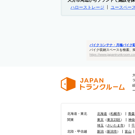
大分市周辺からブランドで施設を探
ハローストレージ
ユースペー
バイクコンテナ・月極バイク
バイク収納スペースを検索、
https://www.japantrunkroom.co
北海道・東北
北海道
（
札幌市
）
青森
関東
東京
（
東京23区
）
神
埼玉
（
さいたま市
）
千
北陸・甲信越
新潟
（
新潟市
）
富山