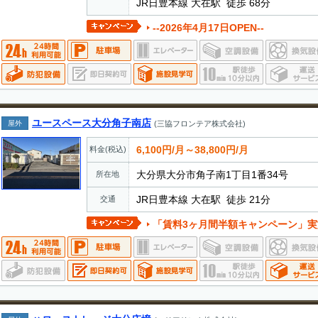
JR日豊本線 大在駅 徒歩 68分
--2026年4月17日OPEN--
ユースペース大分角子南店
屋外
(三協フロンテア株式会社)
6,100円/月～38,800円/月
料金(税込)
大分県大分市角子南1丁目1番34号
所在地
JR日豊本線 大在駅 徒歩 21分
交通
「賃料3ヶ月間半額キャンペーン」実施中 ・期間中に新規