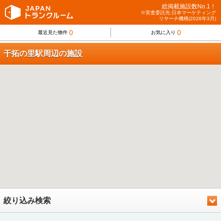
総掲載施設数No.1！
※実査委託先:日本マーケティング
リサーチ機構(2026年3月)
0
0
最近見た物件
お気に入り
干拓の里駅周辺の施設
絞り込み検索