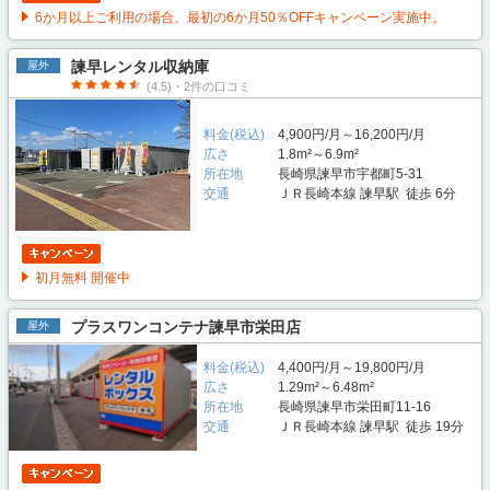
6か月以上ご利用の場合、最初の6か月50％OFFキャンペーン実施中。
諫早レンタル収納庫
屋外
(4.5)・2件の口コミ
料金(税込)
4,900円/月～16,200円/月
広さ
1.8m²～6.9m²
所在地
長崎県諫早市宇都町5-31
交通
ＪＲ長崎本線 諫早駅 徒歩 6分
初月無料 開催中
プラスワンコンテナ諫早市栄田店
屋外
料金(税込)
4,400円/月～19,800円/月
広さ
1.29m²～6.48m²
所在地
長崎県諫早市栄田町11-16
交通
ＪＲ長崎本線 諫早駅 徒歩 19分