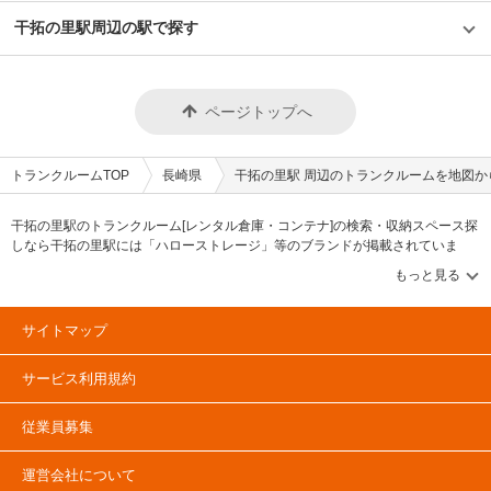
干拓の里駅周辺の駅で探す
ページトップへ
トランクルームTOP
長崎県
干拓の里駅 周辺のトランクルームを地図か
干拓の里駅のトランクルーム[レンタル倉庫・コンテナ]の検索・収納スペース探
しなら干拓の里駅には「ハローストレージ」等のブランドが掲載されていま
す。借りたい地域から探して、広さ・料金[賃料]・セキュリティ・空調完備・24
時間出し入れ可能などの希望条件で絞込み！豊富な物件数から様々な方法でご
希望の収納スペースを簡単に探せるトランクルーム情報サイトです。干拓の里
で気になるトランクルームを見つけたら、メールか電話でお問合せが可能です
サイトマップ
（無料）。
サービス利用規約
従業員募集
運営会社について