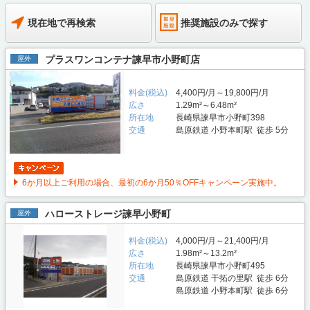
現在地で再検索
推奨施設のみで探す
プラスワンコンテナ諫早市小野町店
屋外
料金(税込)
4,400円/月～19,800円/月
広さ
1.29m²～6.48m²
所在地
長崎県諫早市小野町398
交通
島原鉄道 小野本町駅 徒歩 5分
6か月以上ご利用の場合、最初の6か月50％OFFキャンペーン実施中。
ハローストレージ諫早小野町
屋外
料金(税込)
4,000円/月～21,400円/月
広さ
1.98m²～13.2m²
所在地
長崎県諫早市小野町495
交通
島原鉄道 干拓の里駅 徒歩 6分
島原鉄道 小野本町駅 徒歩 6分