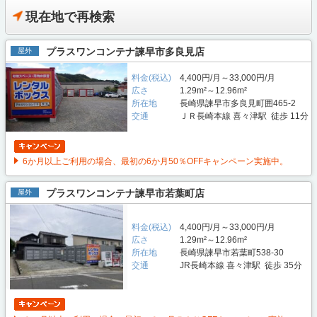
現在地で再検索
プラスワンコンテナ諫早市多良見店
屋外
料金(税込)
4,400円/月～33,000円/月
広さ
1.29m²～12.96m²
所在地
長崎県諫早市多良見町囲465-2
交通
ＪＲ長崎本線 喜々津駅 徒歩 11分
6か月以上ご利用の場合、最初の6か月50％OFFキャンペーン実施中。
プラスワンコンテナ諫早市若葉町店
屋外
料金(税込)
4,400円/月～33,000円/月
広さ
1.29m²～12.96m²
所在地
長崎県諫早市若葉町538-30
交通
JR長崎本線 喜々津駅 徒歩 35分