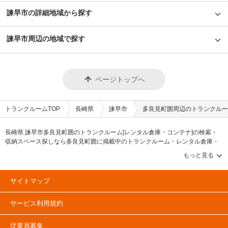
諫早市の詳細地域から探す
諫早市周辺の地域で探す
ページトップへ
トランクルームTOP
長崎県
諫早市
多良見町囲周辺のトランクルー
長崎県 諫早市多良見町囲のトランクルーム[レンタル倉庫・コンテナ]の検索・
収納スペース探しなら多良見町囲に掲載中のトランクルーム・レンタル倉庫・
レンタルコンテナなどの収納スペースを、借りたい地域から探して、広さ・料
金[賃料]・セキュリティ・空調完備・24時間出し入れ可能などの希望条件で絞込
み！豊富な物件数から様々な方法でご希望の収納スペースを簡単に探せるトラ
ンクルーム情報サイトです。多良見町囲で気になるトランクルームを見つけた
サイトマップ
ら、メールか電話でお問合せが可能です（無料）。
サービス利用規約
従業員募集