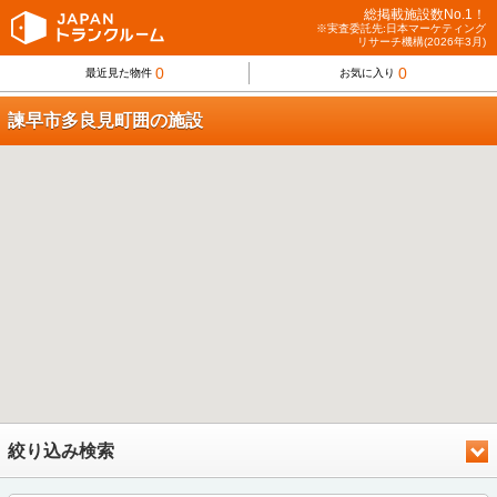
総掲載施設数No.1！
※実査委託先:日本マーケティング
リサーチ機構(2026年3月)
0
0
最近見た物件
お気に入り
諫早市多良見町囲の施設
絞り込み検索