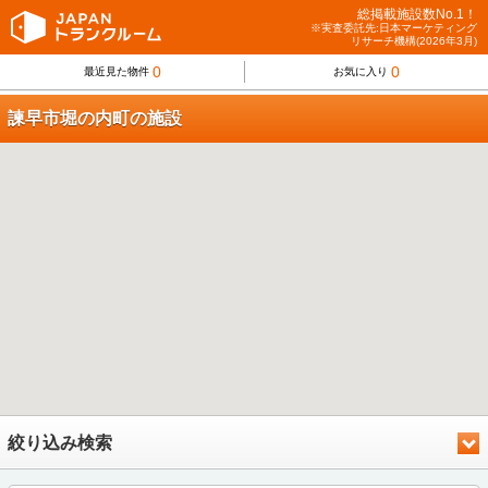
総掲載施設数No.1！
※実査委託先:日本マーケティング
リサーチ機構(2026年3月)
0
0
最近見た物件
お気に入り
諫早市堀の内町の施設
絞り込み検索