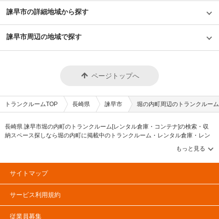
諫早市の詳細地域から探す
諫早市周辺の地域で探す
ページトップへ
トランクルームTOP
長崎県
諫早市
堀の内町周辺のトランクルーム
長崎県 諫早市堀の内町のトランクルーム[レンタル倉庫・コンテナ]の検索・収
納スペース探しなら堀の内町に掲載中のトランクルーム・レンタル倉庫・レン
タルコンテナなどの収納スペースを、借りたい地域から探して、広さ・料金[賃
料]・セキュリティ・空調完備・24時間出し入れ可能などの希望条件で絞込み！
豊富な物件数から様々な方法でご希望の収納スペースを簡単に探せるトランク
ルーム情報サイトです。堀の内町で気になるトランクルームを見つけたら、メ
サイトマップ
ールか電話でお問合せが可能です（無料）。
サービス利用規約
従業員募集