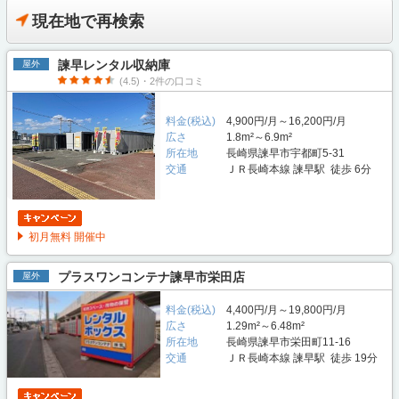
現在地で再検索
諫早レンタル収納庫
屋外
(4.5)・2件の口コミ
料金(税込)
4,900円/月～16,200円/月
広さ
1.8m²～6.9m²
所在地
長崎県諫早市宇都町5-31
交通
ＪＲ長崎本線 諫早駅 徒歩 6分
初月無料 開催中
プラスワンコンテナ諫早市栄田店
屋外
料金(税込)
4,400円/月～19,800円/月
広さ
1.29m²～6.48m²
所在地
長崎県諫早市栄田町11-16
交通
ＪＲ長崎本線 諫早駅 徒歩 19分