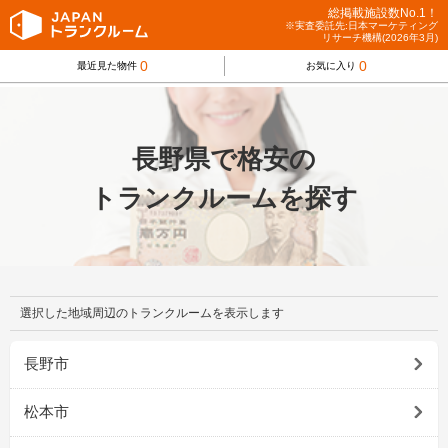
総掲載施設数No.1！
※実査委託先:日本マーケティング
リサーチ機構(2026年3月)
0
0
最近見た物件
お気に入り
長野県で格安の
トランクルームを探す
選択した地域周辺のトランクルームを表示します
長野市
松本市