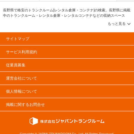
長野県で格安のトランクルーム[レンタル倉庫・コンテナ]の検索。長野県に掲載
中のトランクルーム・レンタル倉庫・レンタルコンテナなどの収納スペース
を、借りたい地域から探して、広さ・料金[賃料]・セキュリティ・空調完備・24
時間出し入れ可能などの希望条件で絞込み！豊富な物件数から様々な方法でご
希望の収納スペースを簡単に探せるトランクルーム情報サイトです。長野県で
気になるトランクルームを見つけたら、メールか電話でお問合せが可能です
サイトマップ
（無料）。
サービス利用規約
従業員募集
運営会社について
個人情報について
掲載に関するお問合せ