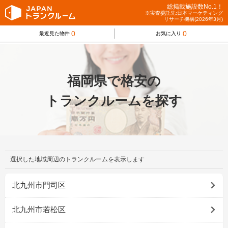
総掲載施設数No.1！
※実査委託先:日本マーケティング
リサーチ機構(2026年3月)
0
0
最近見た物件
お気に入り
福岡県で格安の
トランクルームを探す
選択した地域周辺のトランクルームを表示します
北九州市門司区
北九州市若松区