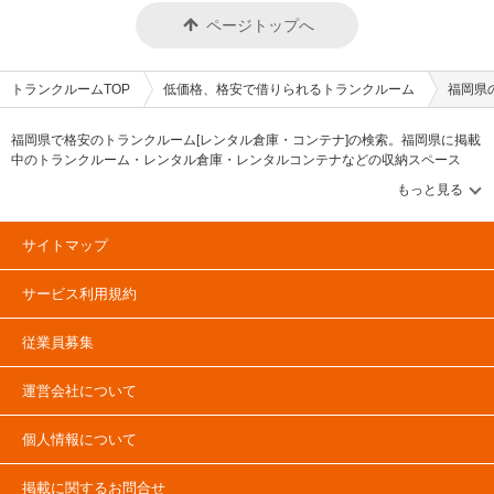
ページトップへ
トランクルームTOP
低価格、格安で借りられるトランクルーム
福岡県
福岡県で格安のトランクルーム[レンタル倉庫・コンテナ]の検索。福岡県に掲載
中のトランクルーム・レンタル倉庫・レンタルコンテナなどの収納スペース
を、借りたい地域から探して、広さ・料金[賃料]・セキュリティ・空調完備・24
時間出し入れ可能などの希望条件で絞込み！豊富な物件数から様々な方法でご
希望の収納スペースを簡単に探せるトランクルーム情報サイトです。福岡県で
気になるトランクルームを見つけたら、メールか電話でお問合せが可能です
サイトマップ
（無料）。
サービス利用規約
従業員募集
運営会社について
個人情報について
掲載に関するお問合せ