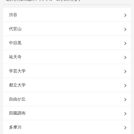
渋谷
代官山
中目黒
祐天寺
学芸大学
都立大学
自由が丘
田園調布
多摩川