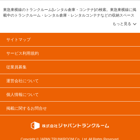
東急東横線のトランクルーム[レンタル倉庫・コンテナ]の検索。東急東横線に掲
載中のトランクルーム・レンタル倉庫・レンタルコンテナなどの収納スペース
を、借りたい地域から探して、広さ・料金[賃料]・セキュリティ・空調完備・24
時間出し入れ可能などの希望条件で絞込み！豊富な物件数から様々な方法でご
希望の収納スペースを簡単に探せるトランクルーム情報サイトです。東急東横
線で気になるトランクルームを見つけたら、メールか電話でお問合せが可能で
サイトマップ
す（無料）。
サービス利用規約
従業員募集
運営会社について
個人情報について
掲載に関するお問合せ
Copyright © JAPAN TRUNKROOM Co., Ltd. All Rights Reserved.