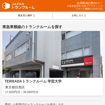
総掲載施設数No.1！
※実査委託先:日本マーケティング
リサーチ機構(2026年3月)
0
0
最近見た物件
お気に入り
東急東横線のトランクルームを探す
TERRADAトランクルーム 学芸大学
東京都目黒区
17,600円/月～36,080円/月
選択した駅周辺のトランクルームを表示します