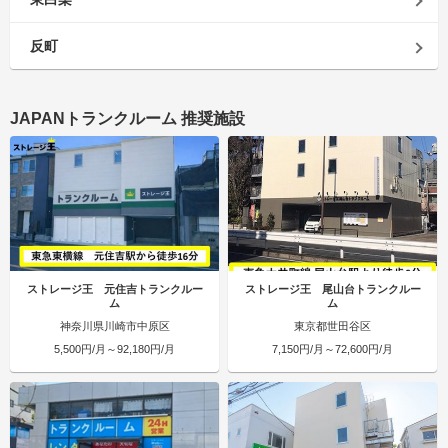
反町
JAPANトランクルーム 推奨施設
ストレージ王 元住吉トランクルー
ストレージ王 尾山台トランクルー
ム
ム
神奈川県川崎市中原区
東京都世田谷区
5,500円/月～92,180円/月
7,150円/月～72,600円/月