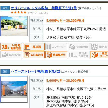
オリバーのレンタル収納 相模原下九沢1号
屋外
(株式会社オリバー)
(5.0)・2件の口コミ
9,000円/月～36,300円/月
料金(税込)
神奈川県相模原市緑区下九沢625-1周辺
所在地
ＪＲ横浜線 橋本駅 徒歩 45分
交通
ハローストレージ相模原下九沢2
屋外
(エリアリンク株式会社)
5,600円/月～38,000円/月
料金(税込)
神奈川県相模原市中央区下九沢65番1の
所在地
JR相模線 南橋本駅 徒歩 15分
交通
JR横浜線 橋本駅 徒歩 35分
京王相模原線 橋本駅 徒歩 36分