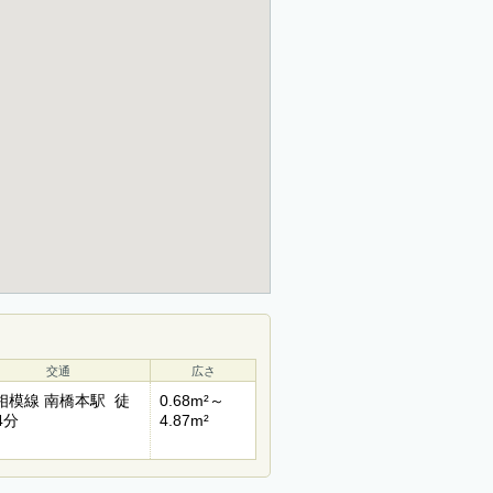
交通
広さ
R相模線 南橋本駅 徒
0.68m²～
4分
4.87m²