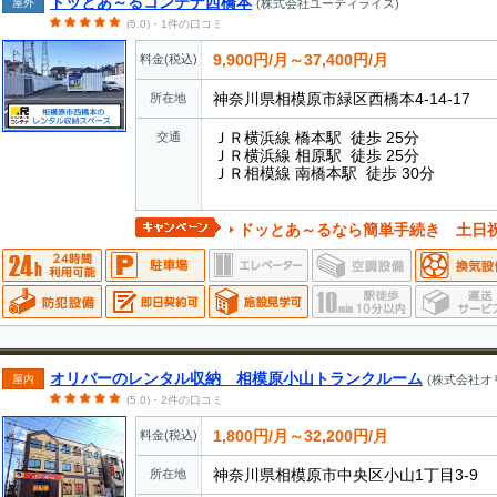
ドッとあ～るコンテナ西橋本
屋外
(株式会社ユーティライズ)
(5.0)・1件の口コミ
9,900円/月～37,400円/月
料金(税込)
神奈川県相模原市緑区西橋本4-14-17
所在地
ＪＲ横浜線 橋本駅 徒歩 25分
交通
ＪＲ横浜線 相原駅 徒歩 25分
ＪＲ相模線 南橋本駅 徒歩 30分
ドッとあ～るなら簡単手続き 土日
オリバーのレンタル収納 相模原小山トランクルーム
屋内
(株式会社オ
(5.0)・2件の口コミ
1,800円/月～32,200円/月
料金(税込)
神奈川県相模原市中央区小山1丁目3-9
所在地