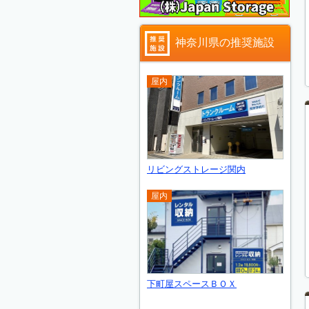
神奈川県の推奨施設
屋内
リビングストレージ関内
屋内
下町屋スペースＢＯＸ