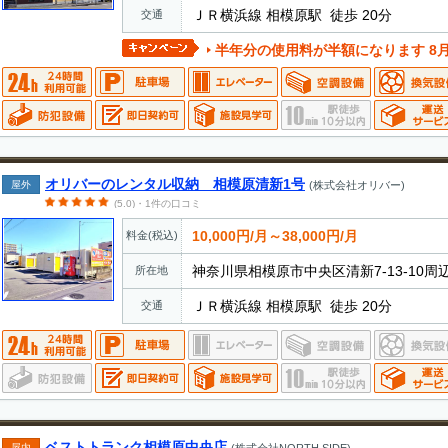
ＪＲ横浜線 相模原駅 徒歩 20分
交通
半年分の使用料が半額になります 8月末までの期間限定キ
オリバーのレンタル収納 相模原清新1号
屋外
(株式会社オリバー)
(5.0)・1件の口コミ
10,000円/月～38,000円/月
料金(税込)
神奈川県相模原市中央区清新7-13-10周
所在地
ＪＲ横浜線 相模原駅 徒歩 20分
交通
ベストトランク相模原中央店
屋内
(株式会社NORTH SIDE)