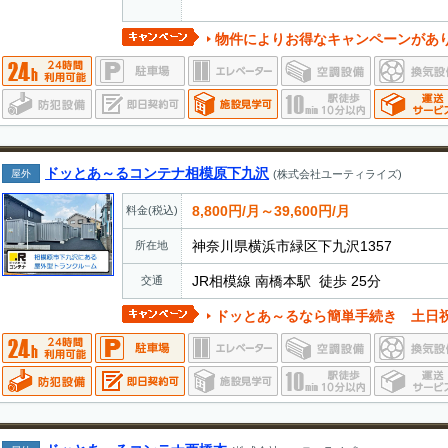
物件によりお得なキャンペーンがあ
ドッとあ～るコンテナ相模原下九沢
屋外
(株式会社ユーティライズ)
8,800円/月～39,600円/月
料金(税込)
神奈川県横浜市緑区下九沢1357
所在地
JR相模線 南橋本駅 徒歩 25分
交通
ドッとあ～るなら簡単手続き 土日