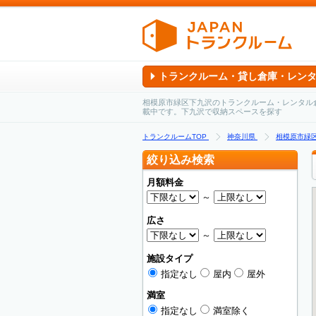
トランクルーム・貸し倉庫・レン
相模原市緑区下九沢のトランクルーム・レンタル
載中です。下九沢で収納スペースを探す
トランクルームTOP
神奈川県
相模原市緑
絞り込み検索
月額料金
～
広さ
～
施設タイプ
指定なし
屋内
屋外
満室
指定なし
満室除く