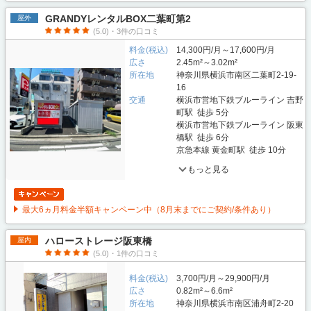
GRANDYレンタルBOX二葉町第2
屋外
(5.0)・3件の口コミ
料金(税込)
14,300円/月～17,600円/月
広さ
2.45m²～3.02m²
所在地
神奈川県横浜市南区二葉町2-19-
16
交通
横浜市営地下鉄ブルーライン 吉野
町駅 徒歩 5分
横浜市営地下鉄ブルーライン 阪東
橋駅 徒歩 6分
京急本線 黄金町駅 徒歩 10分
もっと見る
最大6ヵ月料金半額キャンペーン中（8月末までにご契約/条件あり）
ハローストレージ阪東橋
屋内
(5.0)・1件の口コミ
料金(税込)
3,700円/月～29,900円/月
広さ
0.82m²～6.6m²
所在地
神奈川県横浜市南区浦舟町2-20