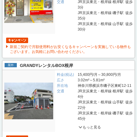
交通
JR京浜東北・根岸線 根岸駅 徒歩
3分
JR京浜東北・根岸線 磯子駅 徒歩
35分
JR京浜東北・根岸線 山手駅 徒歩
30分
新規ご契約で月額使用料がお安くなるキャンペーンを実施している物件も
ございます。お気軽にお問い合わせください。
GRANDYレンタルBOX根岸
屋外
料金(税込)
15,400円/月～30,800円/月
広さ
3.02m²～5.81m²
所在地
神奈川県横浜市磯子区東町12-11
交通
JR京浜東北・根岸線 根岸駅 徒歩
4分
JR京浜東北・根岸線 山手駅 徒歩
22分
JR京浜東北・根岸線 磯子駅 徒歩
45分
もっと見る