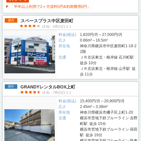
「半年以上利用で2ヶ月賃料0円&初期費用0円」
スペースプラス中区麦田町
屋内
(4.0)・1件の口コミ
料金(税込)
1,820円/月～27,500円/月
広さ
0.66m²～16.5m²
所在地
神奈川県横浜市中区麦田町1-18-2
2階
交通
ＪＲ京浜東北・根岸線 石川町駅
徒歩 10分
ＪＲ京浜東北・根岸線 山手駅 徒
歩 11分
GRANDYレンタルBOX上町
屋外
(4.9)・7件の口コミ
料金(税込)
15,400円/月～20,900円/月
広さ
2.45m²～3.38m²
所在地
神奈川県横浜市磯子区上町1-20
交通
横浜市営地下鉄ブルーライン 吉野
町駅 徒歩 15分
横浜市営地下鉄ブルーライン 蒔田
駅 徒歩 19分
横浜市営地下鉄ブルーライン 阪東