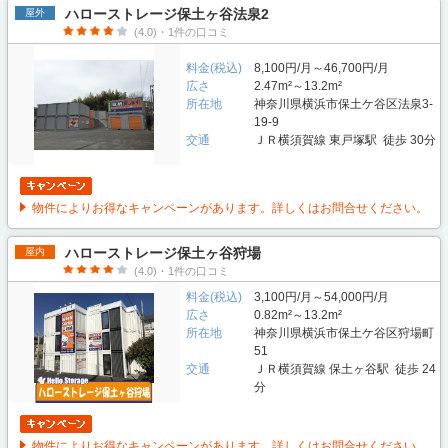
ハローストレージ保土ヶ谷法泉2
屋外
(4.0)・1件の口コミ
料金(税込)
8,100円/月～46,700円/月
広さ
2.47m²～13.2m²
所在地
神奈川県横浜市保土ケ谷区法泉3-
19-9
交通
ＪＲ横須賀線 東戸塚駅 徒歩 30分
物件によりお得なキャンペーンがあります。詳しくはお問合せください。
ハローストレージ保土ヶ谷狩場
屋内
(4.0)・1件の口コミ
料金(税込)
3,100円/月～54,000円/月
広さ
0.82m²～13.2m²
所在地
神奈川県横浜市保土ケ谷区狩場町
51
交通
ＪＲ横須賀線 保土ヶ谷駅 徒歩 24
分
物件によりお得なキャンペーンがあります。詳しくはお問合せください。