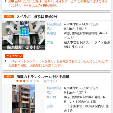
お申込みいただいた方は、賃料1ヶ月分をサービス この機会にぜひご利用
ください。 6ヶ月以上の利用が条件。
スペラボ 横浜阪東橋2号
屋内
料金(税込)
4,900円/月～44,900円/月
広さ
0.43m²～7.03m²
所在地
神奈川県横浜市中区曙町5-64- K
ビル 5F
交通
横浜市営地下鉄ブルーライン 阪東
橋駅 徒歩 1分
「ジャパントランクルームを見た」とお電話でお伝えいただくとどなたで
も値引き可能。 お気軽にご相談ください。
加瀬のトランクルーム中区不老町
屋内
(3.0)・1件の口コミ
料金(税込)
6,600円/月～25,850円/月
広さ
0.81m²～4.37m²
所在地
神奈川県横浜市中区不老町1-6-
6 Ｌ・Ｓ関内ビル３階
交通
ＪＲ京浜東北・根岸線 関内駅 徒
歩 6分