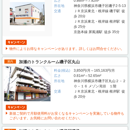
広さ
0.86m²～7.92m²
所在地
神奈川県横浜市磯子区磯子2-5-13
交通
ＪＲ京浜東北・根岸線 磯子駅 徒
歩 20分
ＪＲ京浜東北・根岸線 根岸駅 徒
歩 25分
京急本線 屏風浦駅 徒歩 35分
物件によりお得なキャンペーンがあります。詳しくはお問合せください。
加瀬のトランクルーム磯子区丸山
屋内
料金(税込)
3,850円/月～165,163円/月
広さ
0.81m²～52.65m²
所在地
神奈川県横浜市磯子区丸山２－２
０－１６ メゾン滝頭 １階
交通
ＪＲ京浜東北・根岸線 根岸駅 徒
歩 20分
新規ご契約で月額使用料がお安くなるキャンペーンを実施している物件も
ございます。お気軽にお問い合わせください。