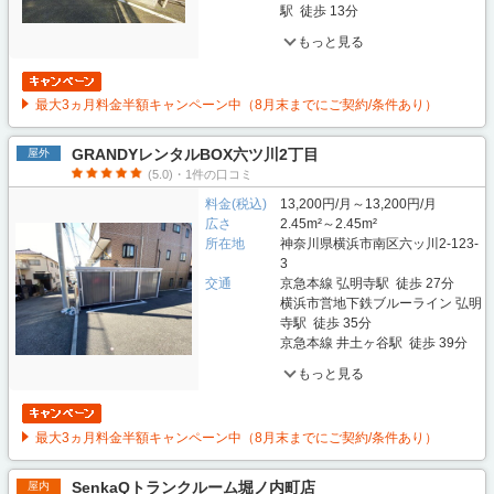
駅 徒歩 13分
もっと見る
最大3ヵ月料金半額キャンペーン中（8月末までにご契約/条件あり）
GRANDYレンタルBOX六ツ川2丁目
屋外
(5.0)・1件の口コミ
料金(税込)
13,200円/月～13,200円/月
広さ
2.45m²～2.45m²
所在地
神奈川県横浜市南区六ッ川2-123-
3
交通
京急本線 弘明寺駅 徒歩 27分
横浜市営地下鉄ブルーライン 弘明
寺駅 徒歩 35分
京急本線 井土ヶ谷駅 徒歩 39分
もっと見る
最大3ヵ月料金半額キャンペーン中（8月末までにご契約/条件あり）
SenkaQトランクルーム堀ノ内町店
屋内