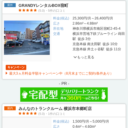
GRANDYレンタルBOX宿町
屋外
(5.0)・5件の口コミ
料金(税込)
25,300円/月～26,400円/月
広さ
2.86m²～4.88m²
所在地
神奈川県横浜市南区宿町2-45-4
交通
横浜市営地下鉄ブルーライン 蒔田
駅 徒歩 3分
京急本線 南太田駅 徒歩 10分
京急本線 井土ヶ谷駅 徒歩 11分
もっと見る
最大3ヵ月料金半額キャンペーン中（8月末までにご契約/条件あり）
- PR -
みんなのトランクルーム 横浜市本郷町店
屋内
(5.0)・1件の口コミ
料金(税込)
1,500円/月～5,000円/月
広さ
0.4m²～4.60m²