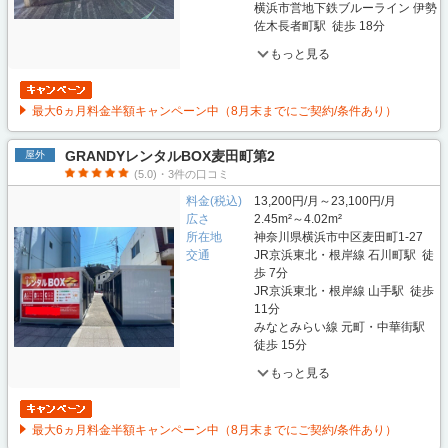
横浜市営地下鉄ブルーライン 伊勢
佐木長者町駅 徒歩 18分
もっと見る
最大6ヵ月料金半額キャンペーン中（8月末までにご契約/条件あり）
GRANDYレンタルBOX麦田町第2
屋外
(5.0)・3件の口コミ
料金(税込)
13,200円/月～23,100円/月
広さ
2.45m²～4.02m²
所在地
神奈川県横浜市中区麦田町1-27
交通
JR京浜東北・根岸線 石川町駅 徒
歩 7分
JR京浜東北・根岸線 山手駅 徒歩
11分
みなとみらい線 元町・中華街駅
徒歩 15分
もっと見る
最大6ヵ月料金半額キャンペーン中（8月末までにご契約/条件あり）