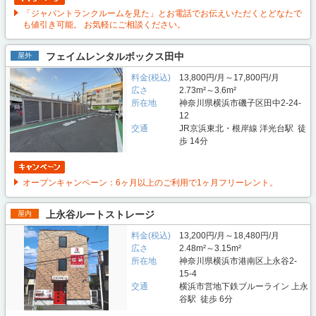
「ジャパントランクルームを見た」とお電話でお伝えいただくとどなたで
も値引き可能。 お気軽にご相談ください。
フェイムレンタルボックス田中
屋外
料金(税込)
13,800円/月～17,800円/月
広さ
2.73m²～3.6m²
所在地
神奈川県横浜市磯子区田中2-24-
12
交通
JR京浜東北・根岸線 洋光台駅 徒
歩 14分
オープンキャンペーン：6ヶ月以上のご利用で1ヶ月フリーレント。
上永谷ルートストレージ
屋内
料金(税込)
13,200円/月～18,480円/月
広さ
2.48m²～3.15m²
所在地
神奈川県横浜市港南区上永谷2-
15-4
交通
横浜市営地下鉄ブルーライン 上永
谷駅 徒歩 6分