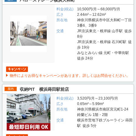
料金(税込)
10,500円/月～68,000円/月
広さ
2.44m²～12.62m²
所在地
神奈川県横浜市中区大和町一丁目
3番6、3番9
交通
JR京浜東北・根岸線 山手駅 徒歩
8分
JR京浜東北・根岸線 石川町駅 徒
歩 19分
みなとみらい線 元町・中華街駅
徒歩 24分
物件によりお得なキャンペーンがあります。詳しくはお問合せください。
収納PIT 横浜蒔田駅前店
屋内
料金(税込)
3,520円/月～23,100円/月
広さ
0.65m²～5.99m²
所在地
神奈川県横浜市南区宮元町1-24
鈴蘭ビル 1階・2階
交通
横浜市営地下鉄ブルーライン 蒔田
駅 徒歩 5分