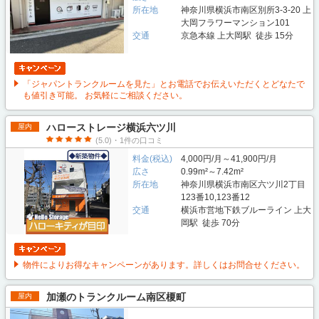
所在地
神奈川県横浜市南区別所3-3-20 上
大岡フラワーマンション101
交通
京急本線 上大岡駅 徒歩 15分
「ジャパントランクルームを見た」とお電話でお伝えいただくとどなたで
も値引き可能。 お気軽にご相談ください。
ハローストレージ横浜六ツ川
屋内
(5.0)・1件の口コミ
料金(税込)
4,000円/月～41,900円/月
広さ
0.99m²～7.42m²
所在地
神奈川県横浜市南区六ツ川2丁目
123番10,123番12
交通
横浜市営地下鉄ブルーライン 上大
岡駅 徒歩 70分
物件によりお得なキャンペーンがあります。詳しくはお問合せください。
加瀬のトランクルーム南区榎町
屋内