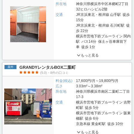
所在地
神奈川県横浜市中区本郷町2丁目
32ヒロハシビル2階
交通
JR京浜東北・根岸線 山手駅 徒歩
15分
JR京浜東北・根岸線 石川町駅 徒
歩 22分
横浜市営地下鉄ブルーライン 関内
駅 バス14分 保土ヶ谷車庫前下
車 徒歩 1分
もっと見る
GRANDYレンタルBOX二葉町
屋外
(5.0)・8件の口コミ
料金(税込)
17,600円/月～19,800円/月
広さ
3.03m²～3.38m²
所在地
神奈川県横浜市南区二葉町二丁目
17-3
交通
横浜市営地下鉄ブルーライン 吉野
町駅 徒歩 5分
横浜市営地下鉄ブルーライン 阪東
橋駅 徒歩 6分
京急本線 黄金町駅 徒歩 10分
もっと見る