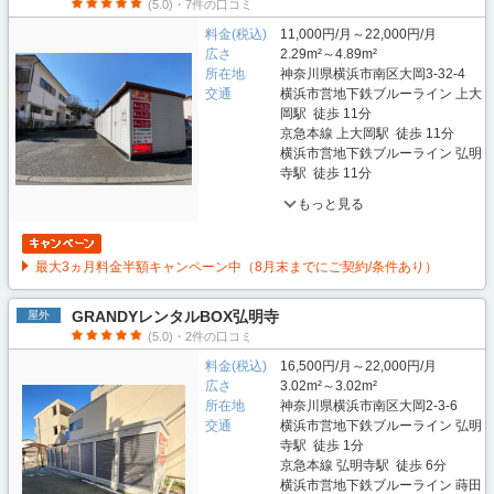
(5.0)・7件の口コミ
料金(税込)
11,000円/月～22,000円/月
広さ
2.29m²～4.89m²
所在地
神奈川県横浜市南区大岡3-32-4
交通
横浜市営地下鉄ブルーライン 上大
岡駅 徒歩 11分
京急本線 上大岡駅 徒歩 11分
横浜市営地下鉄ブルーライン 弘明
寺駅 徒歩 11分
もっと見る
最大3ヵ月料金半額キャンペーン中（8月末までにご契約/条件あり）
GRANDYレンタルBOX弘明寺
屋外
(5.0)・2件の口コミ
料金(税込)
16,500円/月～22,000円/月
広さ
3.02m²～3.02m²
所在地
神奈川県横浜市南区大岡2-3-6
交通
横浜市営地下鉄ブルーライン 弘明
寺駅 徒歩 1分
京急本線 弘明寺駅 徒歩 6分
横浜市営地下鉄ブルーライン 蒔田