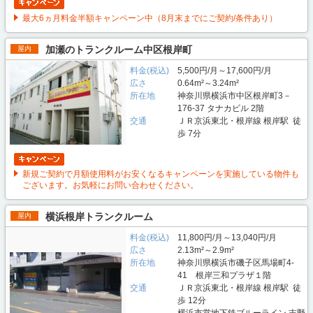
最大6ヵ月料金半額キャンペーン中（8月末までにご契約/条件あり）
加瀬のトランクルーム中区根岸町
屋内
料金(税込)
5,500円/月～17,600円/月
広さ
0.64m²～3.24m²
所在地
神奈川県横浜市中区根岸町3－
176-37 タナカビル 2階
交通
ＪＲ京浜東北・根岸線 根岸駅 徒
歩 7分
新規ご契約で月額使用料がお安くなるキャンペーンを実施している物件も
ございます。お気軽にお問い合わせください。
横浜根岸トランクルーム
屋内
料金(税込)
11,800円/月～13,040円/月
広さ
2.13m²～2.9m²
所在地
神奈川県横浜市磯子区馬場町4-
41 根岸三和プラザ１階
交通
ＪＲ京浜東北・根岸線 根岸駅 徒
歩 12分