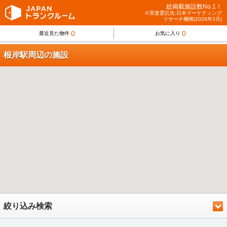
総掲載施設数No.1！
※実査委託先:日本マーケティング
リサーチ機構(2026年3月)
0
0
最近見た物件
お気に入り
根岸駅周辺の施設
絞り込み検索