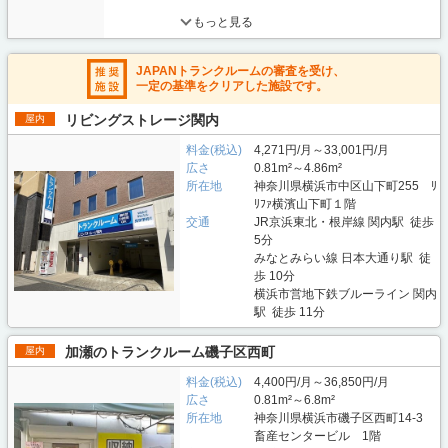
もっと見る
JAPANトランクルームの審査を受け、
一定の基準をクリアした施設です。
リビングストレージ関内
屋内
料金(税込)
4,271円/月～33,001円/月
広さ
0.81m²～4.86m²
所在地
神奈川県横浜市中区山下町255 ﾘ
ﾘﾌｧ横濱山下町１階
交通
JR京浜東北・根岸線 関内駅 徒歩
5分
みなとみらい線 日本大通り駅 徒
歩 10分
横浜市営地下鉄ブルーライン 関内
駅 徒歩 11分
加瀬のトランクルーム磯子区西町
屋内
料金(税込)
4,400円/月～36,850円/月
広さ
0.81m²～6.8m²
所在地
神奈川県横浜市磯子区西町14-3
畜産センタービル 1階