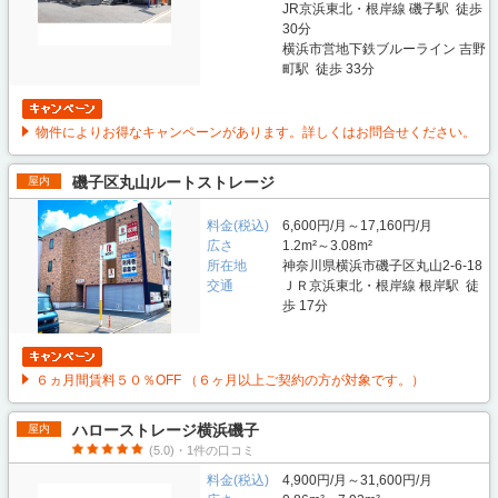
JR京浜東北・根岸線 磯子駅 徒歩
30分
横浜市営地下鉄ブルーライン 吉野
町駅 徒歩 33分
物件によりお得なキャンペーンがあります。詳しくはお問合せください。
磯子区丸山ルートストレージ
屋内
料金(税込)
6,600円/月～17,160円/月
広さ
1.2m²～3.08m²
所在地
神奈川県横浜市磯子区丸山2-6-18
交通
ＪＲ京浜東北・根岸線 根岸駅 徒
歩 17分
６ヵ月間賃料５０％OFF （６ヶ月以上ご契約の方が対象です。）
ハローストレージ横浜磯子
屋内
(5.0)・1件の口コミ
料金(税込)
4,900円/月～31,600円/月