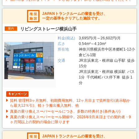
JAPANトランクルームの審査を受け、
一定の基準をクリアした施設です。
リビングストレージ横浜山手
屋内
料金(税込)
3,695円/月～26,602円/月
広さ
0.54m²～4.10m²
所在地
神奈川県横浜市中区本郷町1-12小
倉ビル1階
交通
JR京浜東北・根岸線 山手駅 徒歩
15分
JR京浜東北・根岸線 横浜駅 バス
1分 千代崎町バス停下車 徒歩 1
分
賃料.管理料3ヶ月無料、初期費用無料、12ヶ月目まで賃料割引(表示額か
ら最大12％引)、軽トラ搬出搬入無料、他
真夏の乗り換えスーパーセールにつき、多数の特典付き(条件あり)
真夏の乗り換えスーパーセール開催中。2026年9月末日までの契約者・9
ヶ月間以上の契約の場合に限ります
JAPANトランクルームの審査を受け、