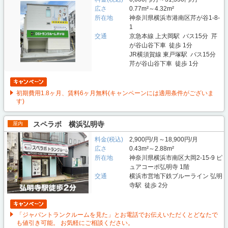
広さ
0.77m²～4.32m²
所在地
神奈川県横浜市港南区芹が谷1-8-
1
交通
京急本線 上大岡駅 バス15分 芹
が谷山谷下車 徒歩 1分
JR横須賀線 東戸塚駅 バス15分
芹が谷山谷下車 徒歩 1分
初期費用1.8ヶ月、賃料6ヶ月無料(キャンペーンには適用条件がございま
す)
スペラボ 横浜弘明寺
屋内
料金(税込)
2,900円/月～18,900円/月
広さ
0.43m²～2.88m²
所在地
神奈川県横浜市南区大岡2-15-9 ピ
ュアコーポ弘明寺 1階
交通
横浜市営地下鉄ブルーライン 弘明
寺駅 徒歩 2分
「ジャパントランクルームを見た」とお電話でお伝えいただくとどなたで
も値引き可能。 お気軽にご相談ください。