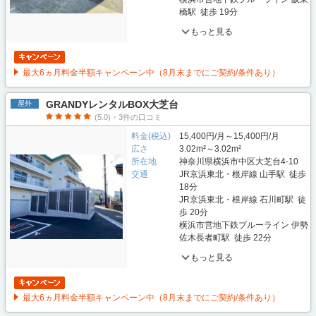
橋駅 徒歩 19分
もっと見る
最大6ヵ月料金半額キャンペーン中（8月末までにご契約/条件あり）
GRANDYレンタルBOX大芝台
屋外
(5.0)・3件の口コミ
料金(税込)
15,400円/月～15,400円/月
広さ
3.02m²～3.02m²
所在地
神奈川県横浜市中区大芝台4-10
交通
JR京浜東北・根岸線 山手駅 徒歩
18分
JR京浜東北・根岸線 石川町駅 徒
歩 20分
横浜市営地下鉄ブルーライン 伊勢
佐木長者町駅 徒歩 22分
もっと見る
最大6ヵ月料金半額キャンペーン中（8月末までにご契約/条件あり）