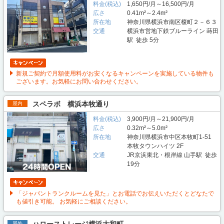
料金(税込)
1,650円/月～16,500円/月
広さ
0.41m²～2.4m²
所在地
神奈川県横浜市南区榎町２－６３
交通
横浜市営地下鉄ブルーライン 蒔田
駅 徒歩 5分
新規ご契約で月額使用料がお安くなるキャンペーンを実施している物件も
ございます。お気軽にお問い合わせください。
スペラボ 横浜本牧通り
屋内
料金(税込)
3,900円/月～21,900円/月
広さ
0.32m²～5.0m²
所在地
神奈川県横浜市中区本牧町1-51
本牧タウンハイツ 2F
交通
JR京浜東北・根岸線 山手駅 徒歩
19分
「ジャパントランクルームを見た」とお電話でお伝えいただくとどなたで
も値引き可能。 お気軽にご相談ください。
ハローストレージ横浜大和町
屋外