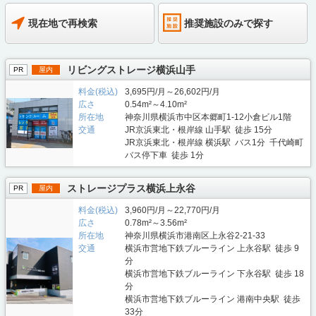
現在地で再検索
推奨施設のみで探す
リビングストレージ横浜山手
PR
屋内
料金(税込)
3,695円/月～26,602円/月
広さ
0.54m²～4.10m²
所在地
神奈川県横浜市中区本郷町1-12小倉ビル1階
交通
JR京浜東北・根岸線 山手駅 徒歩 15分
JR京浜東北・根岸線 横浜駅 バス1分 千代崎町
バス停下車 徒歩 1分
ストレージプラス横浜上永谷
PR
屋内
料金(税込)
3,960円/月～22,770円/月
広さ
0.78m²～3.56m²
所在地
神奈川県横浜市港南区上永谷2-21-33
交通
横浜市営地下鉄ブルーライン 上永谷駅 徒歩 9
分
横浜市営地下鉄ブルーライン 下永谷駅 徒歩 18
分
横浜市営地下鉄ブルーライン 港南中央駅 徒歩
33分