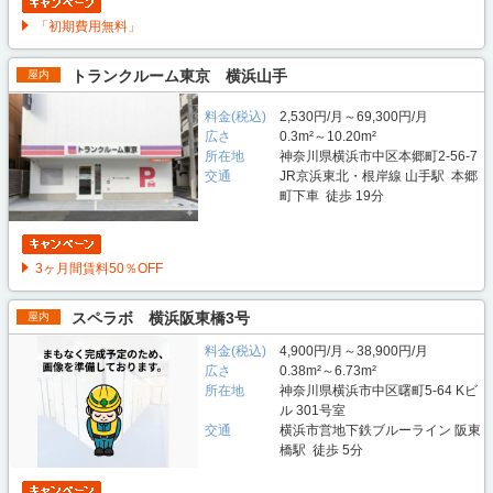
「初期費用無料」
トランクルーム東京 横浜山手
屋内
料金(税込)
2,530円/月～69,300円/月
広さ
0.3m²～10.20m²
所在地
神奈川県横浜市中区本郷町2-56-7
交通
JR京浜東北・根岸線 山手駅 本郷
町下車 徒歩 19分
3ヶ月間賃料50％OFF
スペラボ 横浜阪東橋3号
屋内
料金(税込)
4,900円/月～38,900円/月
広さ
0.38m²～6.73m²
所在地
神奈川県横浜市中区曙町5-64 Kビ
ル 301号室
交通
横浜市営地下鉄ブルーライン 阪東
橋駅 徒歩 5分