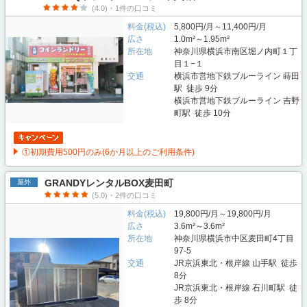
(4.0)・1件の口コミ
料金(税込)
5,800円/月～11,400円/月
広さ
1.0m²～1.95m²
所在地
神奈川県横浜市南区堀ノ内町１丁
目１−１
交通
横浜市営地下鉄ブルーライン 蒔田
駅 徒歩 9分
横浜市営地下鉄ブルーライン 吉野
町駅 徒歩 10分
①初期費用500円のみ(6か月以上のご利用条件)
GRANDYレンタルBOX麦田町
屋外
(5.0)・2件の口コミ
料金(税込)
19,800円/月～19,800円/月
広さ
3.6m²～3.6m²
所在地
神奈川県横浜市中区麦田町4丁目
97-5
交通
JR京浜東北・根岸線 山手駅 徒歩
8分
JR京浜東北・根岸線 石川町駅 徒
歩 8分