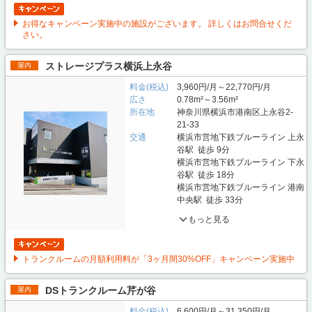
お得なキャンペーン実施中の施設がございます。 詳しくはお問合せくだ
さい。
ストレージプラス横浜上永谷
屋内
料金(税込)
3,960円/月～22,770円/月
広さ
0.78m²～3.56m²
所在地
神奈川県横浜市港南区上永谷2-
21-33
交通
横浜市営地下鉄ブルーライン 上永
谷駅 徒歩 9分
横浜市営地下鉄ブルーライン 下永
谷駅 徒歩 18分
横浜市営地下鉄ブルーライン 港南
中央駅 徒歩 33分
もっと見る
トランクルームの月額利用料が「3ヶ月間30%OFF」キャンペーン実施中
DSトランクルーム芹が谷
屋内
料金(税込)
6,600円/月～31,350円/月