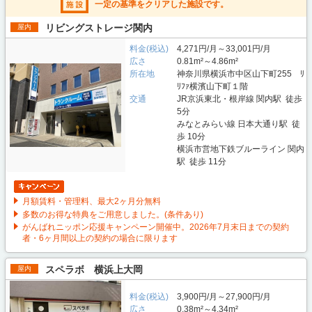
一定の基準をクリアした施設です。
リビングストレージ関内
屋内
料金(税込)
4,271円/月～33,001円/月
広さ
0.81m²～4.86m²
所在地
神奈川県横浜市中区山下町255 ﾘ
ﾘﾌｧ横濱山下町１階
交通
JR京浜東北・根岸線 関内駅 徒歩
5分
みなとみらい線 日本大通り駅 徒
歩 10分
横浜市営地下鉄ブルーライン 関内
駅 徒歩 11分
月額賃料・管理料、最大2ヶ月分無料
多数のお得な特典をご用意しました。(条件あり)
がんばれニッポン応援キャンペーン開催中。2026年7月末日までの契約
者・6ヶ月間以上の契約の場合に限ります
スペラボ 横浜上大岡
屋内
料金(税込)
3,900円/月～27,900円/月
広さ
0.38m²～4.34m²