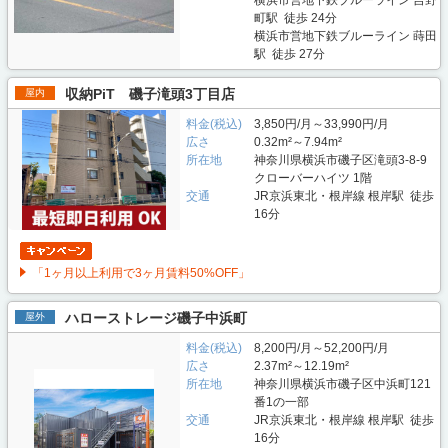
横浜市営地下鉄ブルーライン 吉野
町駅 徒歩 24分
横浜市営地下鉄ブルーライン 蒔田
駅 徒歩 27分
収納PiT 磯子滝頭3丁目店
屋内
料金(税込)
3,850円/月～33,990円/月
広さ
0.32m²～7.94m²
所在地
神奈川県横浜市磯子区滝頭3-8-9
クローバーハイツ 1階
交通
JR京浜東北・根岸線 根岸駅 徒歩
16分
「1ヶ月以上利用で3ヶ月賃料50%OFF」
ハローストレージ磯子中浜町
屋外
料金(税込)
8,200円/月～52,200円/月
広さ
2.37m²～12.19m²
所在地
神奈川県横浜市磯子区中浜町121
番1の一部
交通
JR京浜東北・根岸線 根岸駅 徒歩
16分