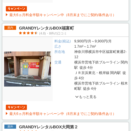
最大6ヵ月料金半額キャンペーン中（8月末までにご契約/条件あり）
GRANDYレンタルBOX福富町
屋内
(4.8)・8件の口コミ
料金(税込)
9,900円/月～9,900円/月
広さ
1.7m²～1.7m²
所在地
神奈川県横浜市中区福富町東通2-
12
交通
横浜市営地下鉄ブルーライン 関内
駅 徒歩 4分
ＪＲ京浜東北・根岸線 関内駅 徒
歩 4分
横浜市営地下鉄ブルーライン 桜木
町駅 徒歩 4分
もっと見る
最大6ヵ月料金半額キャンペーン中（8月末までにご契約/条件あり）
GRANDYレンタルBOX大岡第２
屋外