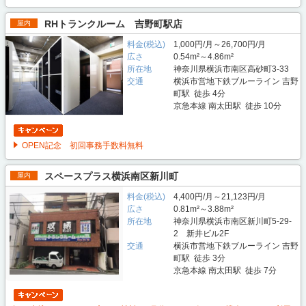
RHトランクルーム 吉野町駅店
屋内
料金(税込)
1,000円/月～26,700円/月
広さ
0.54m²～4.86m²
所在地
神奈川県横浜市南区高砂町3-33
交通
横浜市営地下鉄ブルーライン 吉野
町駅 徒歩 4分
京急本線 南太田駅 徒歩 10分
OPEN記念 初回事務手数料無料
スペースプラス横浜南区新川町
屋内
料金(税込)
4,400円/月～21,123円/月
広さ
0.81m²～3.88m²
所在地
神奈川県横浜市南区新川町5-29-
2 新井ビル2F
交通
横浜市営地下鉄ブルーライン 吉野
町駅 徒歩 3分
京急本線 南太田駅 徒歩 7分