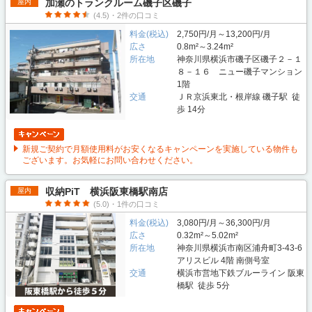
加瀬のトランクルーム磯子区磯子
屋内
(4.5)・2件の口コミ
料金(税込)
2,750円/月～13,200円/月
広さ
0.8m²～3.24m²
所在地
神奈川県横浜市磯子区磯子２－１
８－１６ ニュー磯子マンション
1階
交通
ＪＲ京浜東北・根岸線 磯子駅 徒
歩 14分
新規ご契約で月額使用料がお安くなるキャンペーンを実施している物件も
ございます。お気軽にお問い合わせください。
収納PiT 横浜阪東橋駅南店
屋内
(5.0)・1件の口コミ
料金(税込)
3,080円/月～36,300円/月
広さ
0.32m²～5.02m²
所在地
神奈川県横浜市南区浦舟町3-43-6
アリスビル 4階 南側号室
交通
横浜市営地下鉄ブルーライン 阪東
橋駅 徒歩 5分