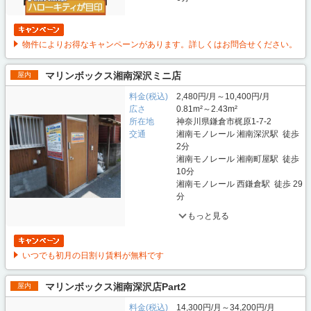
物件によりお得なキャンペーンがあります。詳しくはお問合せください。
マリンボックス湘南深沢ミニ店
屋内
料金(税込)
2,480円/月～10,400円/月
広さ
0.81m²～2.43m²
所在地
神奈川県鎌倉市梶原1-7-2
交通
湘南モノレール 湘南深沢駅 徒歩
2分
湘南モノレール 湘南町屋駅 徒歩
10分
湘南モノレール 西鎌倉駅 徒歩 29
分
もっと見る
いつでも初月の日割り賃料が無料です
マリンボックス湘南深沢店Part2
屋内
料金(税込)
14,300円/月～34,200円/月