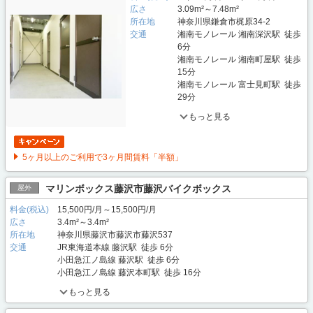
広さ
3.09m²～7.48m²
所在地
神奈川県鎌倉市梶原34-2
交通
湘南モノレール 湘南深沢駅 徒歩
6分
湘南モノレール 湘南町屋駅 徒歩
15分
湘南モノレール 富士見町駅 徒歩
29分
もっと見る
5ヶ月以上のご利用で3ヶ月間賃料「半額」
マリンボックス藤沢市藤沢バイクボックス
屋外
料金(税込)
15,500円/月～15,500円/月
広さ
3.4m²～3.4m²
所在地
神奈川県藤沢市藤沢市藤沢537
交通
JR東海道本線 藤沢駅 徒歩 6分
小田急江ノ島線 藤沢駅 徒歩 6分
小田急江ノ島線 藤沢本町駅 徒歩 16分
もっと見る