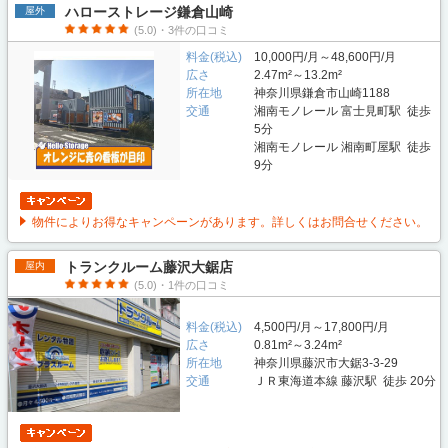
ハローストレージ鎌倉山崎
屋外
(5.0)・3件の口コミ
料金(税込)
10,000円/月～48,600円/月
広さ
2.47m²～13.2m²
所在地
神奈川県鎌倉市山崎1188
交通
湘南モノレール 富士見町駅 徒歩
5分
湘南モノレール 湘南町屋駅 徒歩
9分
物件によりお得なキャンペーンがあります。詳しくはお問合せください。
トランクルーム藤沢大鋸店
屋内
(5.0)・1件の口コミ
料金(税込)
4,500円/月～17,800円/月
広さ
0.81m²～3.24m²
所在地
神奈川県藤沢市大鋸3-3-29
交通
ＪＲ東海道本線 藤沢駅 徒歩 20分