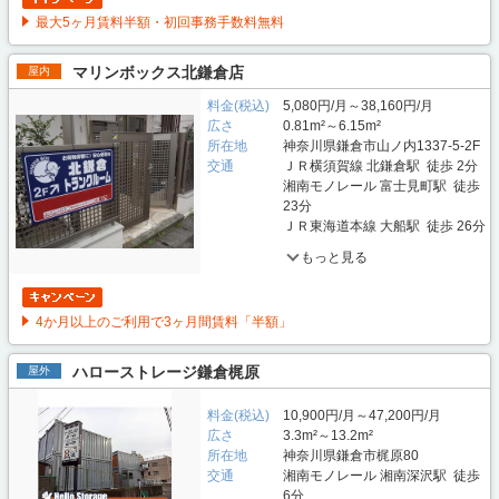
最大5ヶ月賃料半額・初回事務手数料無料
マリンボックス北鎌倉店
屋内
料金(税込)
5,080円/月～38,160円/月
広さ
0.81m²～6.15m²
所在地
神奈川県鎌倉市山ノ内1337-5-2F
交通
ＪＲ横須賀線 北鎌倉駅 徒歩 2分
湘南モノレール 富士見町駅 徒歩
23分
ＪＲ東海道本線 大船駅 徒歩 26分
もっと見る
4か月以上のご利用で3ヶ月間賃料「半額」
ハローストレージ鎌倉梶原
屋外
料金(税込)
10,900円/月～47,200円/月
広さ
3.3m²～13.2m²
所在地
神奈川県鎌倉市梶原80
交通
湘南モノレール 湘南深沢駅 徒歩
6分