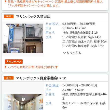
新規・他社乗り換えWキャンペーン実施中 最上級な初期費用無料＆最大
12ヶ月半額キャンペーンを実施します。
マリンボックス笛田店
屋内
料金(税込)
9,680円/月～80,850円/月
広さ
1.81m²～16.25m²
所在地
神奈川県鎌倉市笛田6-2-16
交通
江ノ島電鉄 長谷駅 徒歩 14分
江ノ島電鉄 由比ヶ浜駅 徒歩 20分
江ノ島電鉄 極楽寺駅 徒歩 22分
もっと見る
いつでも初月の日割り賃料が無料です
マリンボックス鎌倉常盤店Part2
屋内
料金(税込)
14,700円/月～26,800円/月
広さ
2.75m²～5.67m²
所在地
神奈川県鎌倉市常盤字上耕地246-
3
交通
湘南モノレール 湘南深沢駅 徒歩
6分