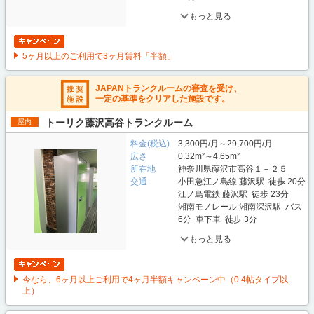
もっと見る
5ヶ月以上のご利用で3ヶ月賃料「半額」
JAPANトランクルームの審査を受け、
一定の基準をクリアした施設です。
トーリク藤沢高谷トランクルーム
屋内
料金(税込)
3,300円/月～29,700円/月
広さ
0.32m²～4.65m²
所在地
神奈川県藤沢市高谷１－２５
交通
小田急江ノ島線 藤沢駅 徒歩 20分
江ノ島電鉄 藤沢駅 徒歩 23分
湘南モノレール 湘南深沢駅 バス
6分 車下車 徒歩 3分
もっと見る
今なら、6ヶ月以上ご利用で4ヶ月半額キャンペーン中（0.4帖タイプ以
上）