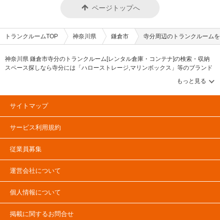
ページトップへ
トランクルームTOP
神奈川県
鎌倉市
寺分周辺のトランクルームを
神奈川県 鎌倉市寺分のトランクルーム[レンタル倉庫・コンテナ]の検索・収納
スペース探しなら寺分には「ハローストレージ,マリンボックス」等のブランド
が掲載されています。借りたい地域から探して、広さ・料金[賃料]・セキュリテ
ィ・空調完備・24時間出し入れ可能などの希望条件で絞込み！豊富な物件数か
ら様々な方法でご希望の収納スペースを簡単に探せるトランクルーム情報サイ
トです。寺分で気になるトランクルームを見つけたら、メールか電話でお問合
サイトマップ
せが可能です（無料）。
サービス利用規約
従業員募集
運営会社について
個人情報について
掲載に関するお問合せ