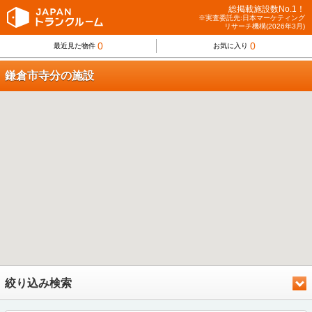
総掲載施設数No.1！
※実査委託先:日本マーケティング
リサーチ機構(2026年3月)
0
0
最近見た物件
お気に入り
鎌倉市寺分の施設
絞り込み検索