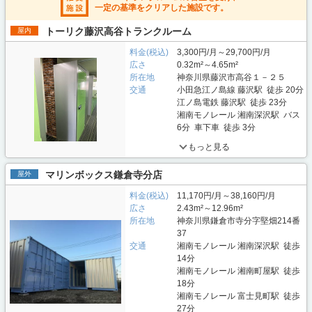
一定の基準をクリアした施設です。
トーリク藤沢高谷トランクルーム
屋内
料金(税込)
3,300円/月～29,700円/月
広さ
0.32m²～4.65m²
所在地
神奈川県藤沢市高谷１－２５
交通
小田急江ノ島線 藤沢駅 徒歩 20分
江ノ島電鉄 藤沢駅 徒歩 23分
湘南モノレール 湘南深沢駅 バス
6分 車下車 徒歩 3分
もっと見る
マリンボックス鎌倉寺分店
屋外
料金(税込)
11,170円/月～38,160円/月
広さ
2.43m²～12.96m²
所在地
神奈川県鎌倉市寺分字堅畑214番
37
交通
湘南モノレール 湘南深沢駅 徒歩
14分
湘南モノレール 湘南町屋駅 徒歩
18分
湘南モノレール 富士見町駅 徒歩
27分