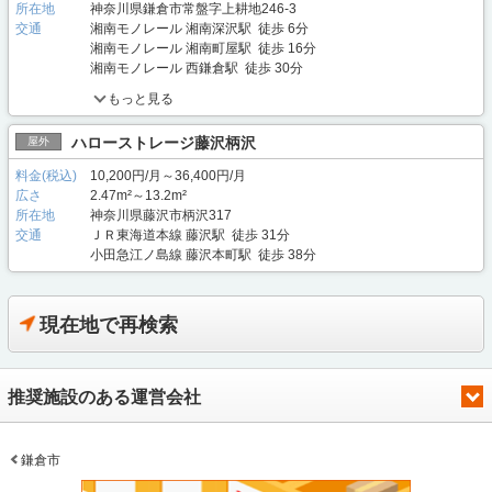
所在地
神奈川県鎌倉市常盤字上耕地246-3
交通
湘南モノレール 湘南深沢駅 徒歩 6分
湘南モノレール 湘南町屋駅 徒歩 16分
湘南モノレール 西鎌倉駅 徒歩 30分
もっと見る
ハローストレージ藤沢柄沢
屋外
料金(税込)
10,200円/月～36,400円/月
広さ
2.47m²～13.2m²
所在地
神奈川県藤沢市柄沢317
交通
ＪＲ東海道本線 藤沢駅 徒歩 31分
小田急江ノ島線 藤沢本町駅 徒歩 38分
現在地で再検索
推奨施設のある運営会社
鎌倉市