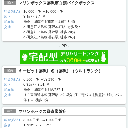
マリンボックス藤沢市白旗バイクボックス
屋外
料金(税込)
16,000円/月～16,000円/月
広さ
3.4m²～3.4m²
所在地
神奈川県藤沢市藤沢市本町4-8-46
交通
小田急江ノ島線 藤沢本町駅 徒歩 5分
小田急江ノ島線 藤沢駅 徒歩 20分
小田急江ノ島線 善行駅 徒歩 26分
- PR -
キーピット藤沢川名（藤沢）（ウルトランク）
屋内
料金(税込)
6,160円/月～59,290円/月
広さ
0.81m²～8.91m²
所在地
神奈川県藤沢市川名727-1
交通
ＪＲ東海道本線 藤沢駅 バス3分 江ノ電バス【御霊神社前】バス
停下車 徒歩 1分
マリンボックス鎌倉常盤店
屋外
料金(税込)
8,100円/月～41,100円/月
広さ
1.78m²～12.96m²