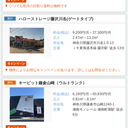
いつでも初月の日割り賃料が無料です
ハローストレージ藤沢川名(ゲートタイプ)
屋外
料金(税込)
9,200円/月～37,300円/月
広さ
2.47m²～13.2m²
所在地
神奈川県藤沢市川名1-5-13
交通
ＪＲ東海道本線 藤沢駅 徒歩 13分
物件によりお得なキャンペーンがあります。詳しくはお問合せください。
キーピット鎌倉山崎（ウルトランク）
屋内
料金(税込)
6,160円/月～60,830円/月
広さ
0.81m²～8.1m²
所在地
神奈川県鎌倉市山崎1240-1
交通
湘南モノレール 湘南町屋駅 徒歩
6分