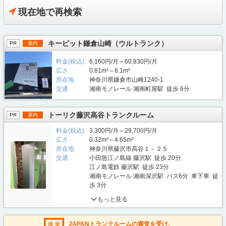
現在地で再検索
キーピット鎌倉山崎（ウルトランク）
PR
屋内
料金(税込)
6,160円/月～60,830円/月
広さ
0.81m²～8.1m²
所在地
神奈川県鎌倉市山崎1240-1
交通
湘南モノレール 湘南町屋駅 徒歩 6分
トーリク藤沢高谷トランクルーム
PR
屋内
料金(税込)
3,300円/月～29,700円/月
広さ
0.32m²～4.65m²
所在地
神奈川県藤沢市高谷１－２５
交通
小田急江ノ島線 藤沢駅 徒歩 20分
江ノ島電鉄 藤沢駅 徒歩 23分
湘南モノレール 湘南深沢駅 バス6分 車下車 徒
歩 3分
もっと見る
JAPANトランクルームの審査を受け、