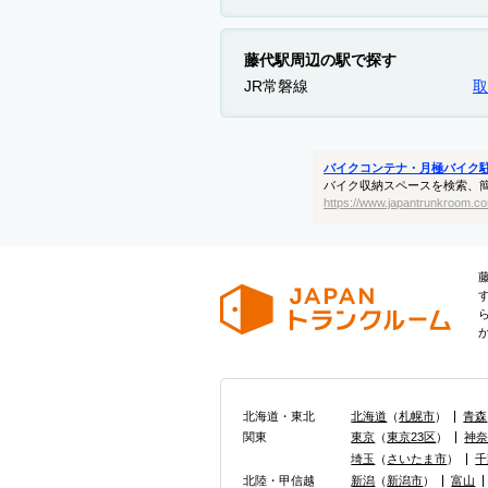
藤代駅周辺の駅で探す
JR常磐線
取
バイクコンテナ・月極バイク
バイク収納スペースを検索、
https://www.japantrunkroom.co
北海道・東北
北海道
（
札幌市
）
青森
関東
東京
（
東京23区
）
神
埼玉
（
さいたま市
）
千
北陸・甲信越
新潟
（
新潟市
）
富山