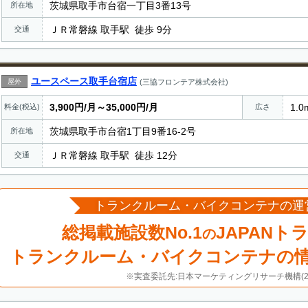
茨城県取手市台宿一丁目3番13号
所在地
ＪＲ常磐線 取手駅 徒歩 9分
交通
ユースペース取手台宿店
屋外
(三協フロンテア株式会社)
3,900円/月～35,000円/月
1.0
料金(税込)
広さ
茨城県取手市台宿1丁目9番16-2号
所在地
ＪＲ常磐線 取手駅 徒歩 12分
交通
トランクルーム・バイクコンテナの運
総掲載施設数No.1
JAPANト
の
トランクルーム・バイクコンテナの
※実査委託先:日本マーケティングリサーチ機構(20