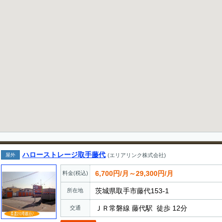
ハローストレージ取手藤代
屋外
(エリアリンク株式会社)
6,700円/月～29,300円/月
料金(税込)
茨城県取手市藤代153-1
所在地
ＪＲ常磐線 藤代駅 徒歩 12分
交通