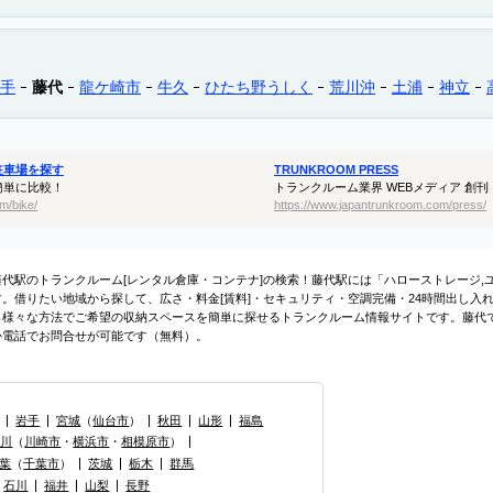
手
藤代
龍ケ崎市
牛久
ひたち野うしく
荒川沖
土浦
神立
駐車場を探す
TRUNKROOM PRESS
簡単に比較！
トランクルーム業界 WEBメディア 創刊
m/bike/
https://www.japantrunkroom.com/press/
藤代駅のトランクルーム[レンタル倉庫・コンテナ]の検索！藤代駅には「ハローストレージ,
す。借りたい地域から探して、広さ・料金[賃料]・セキュリティ・空調完備・24時間出し入
ら様々な方法でご希望の収納スペースを簡単に探せるトランクルーム情報サイトです。藤代
か電話でお問合せが可能です（無料）。
岩手
宮城
（
仙台市
）
秋田
山形
福島
奈川
（
川崎市
・
横浜市
・
相模原市
）
葉
（
千葉市
）
茨城
栃木
群馬
石川
福井
山梨
長野