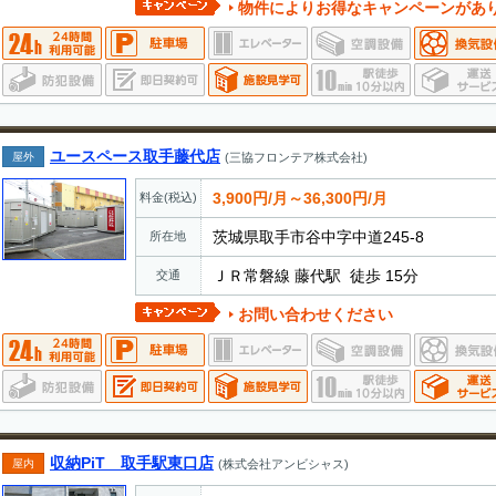
物件によりお得なキャンペーンがあ
ユースペース取手藤代店
屋外
(三協フロンテア株式会社)
3,900円/月～36,300円/月
料金(税込)
茨城県取手市谷中字中道245-8
所在地
ＪＲ常磐線 藤代駅 徒歩 15分
交通
お問い合わせください
収納PiT 取手駅東口店
屋内
(株式会社アンビシャス)