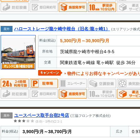
ハローストレージ龍ケ崎中根台（旧名:龍ヶ崎1）
屋外
(エリアリンク株式
5,300円/月～30,900円/月
料金(税込)
茨城県龍ケ崎市中根台4-9-5
所在地
関東鉄道竜ヶ崎線 竜ヶ崎駅 徒歩 36分
交通
物件によりお得なキャンペーンがあ
ユースペース取手台宿2号店
屋外
(三協フロンテア株式会社)
(3.0)・1件の口コミ
3,900円/月～38,700円/月
0.9
料金(税込)
広さ