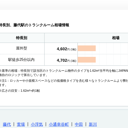
特長別、藤代駅のトランクルーム相場情報
特長別
相場
屋外型
4,602
円 (1帖)
駅徒歩25分以内
4,702
円 (1帖)
※基準の相場：特長別で該当区のトランクルーム物件のタイプを1.62m²当平均を軸にJAP
独自のロジックで算出しています。
※注1：ロッカーや小規模スペースなどの低価格タイプを含む様々なトランクルームより弊
ます。
※広さの目安：1.62m²=約1帖
藤代
萱場
小浮気
小通幸谷町
中田
新川