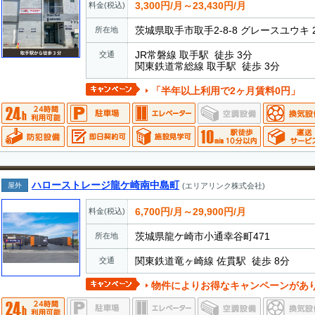
3,300円/月～23,430円/月
料金(税込)
茨城県取手市取手2-8-8 グレースユウキ 
所在地
JR常磐線 取手駅 徒歩 3分
交通
関東鉄道常総線 取手駅 徒歩 3分
「半年以上利用で2ヶ月賃料0円」
ハローストレージ龍ケ崎南中島町
屋外
(エリアリンク株式会社)
6,700円/月～29,900円/月
料金(税込)
茨城県龍ケ崎市小通幸谷町471
所在地
関東鉄道竜ヶ崎線 佐貫駅 徒歩 8分
交通
物件によりお得なキャンペーンがあ