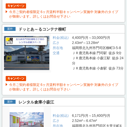
今月ご契約者様限定 6ヶ月賃料半額キャンペーン実施中 対象外のタイプ
が御座います。詳しくはお問合せ下さい
ドッとあ～るコンテナ柳町
屋外
料金(税込)
4,400円/月～33,000円/月
広さ
2.43m²～13.28m²
所在地
福岡県北九州市門司区柳町3-5-8
交通
ＪＲ鹿児島本線 門司駅 徒歩 9分
ＪＲ鹿児島本線 小森江駅 徒歩 24
分
ＪＲ鹿児島本線 小倉駅 徒歩 73分
今月ご契約者様限定 6ヶ月賃料半額キャンペーン実施中 対象外のタイプ
が御座います。詳しくはお問合せ下さい
レンタル倉庫小森江
屋外
料金(税込)
6,171円/月～15,400円/月
広さ
2.52m²～6.47m²
所在地
福岡県北九州市門司区大里元町4