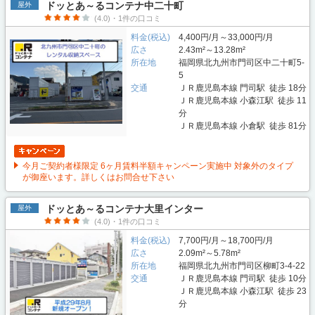
ドッとあ～るコンテナ中二十町
屋外
(4.0)・1件の口コミ
料金(税込)
4,400円/月～33,000円/月
広さ
2.43m²～13.28m²
所在地
福岡県北九州市門司区中二十町5-
5
交通
ＪＲ鹿児島本線 門司駅 徒歩 18分
ＪＲ鹿児島本線 小森江駅 徒歩 11
分
ＪＲ鹿児島本線 小倉駅 徒歩 81分
今月ご契約者様限定 6ヶ月賃料半額キャンペーン実施中 対象外のタイプ
が御座います。詳しくはお問合せ下さい
ドッとあ～るコンテナ大里インター
屋外
(4.0)・1件の口コミ
料金(税込)
7,700円/月～18,700円/月
広さ
2.09m²～5.78m²
所在地
福岡県北九州市門司区柳町3-4-22
交通
ＪＲ鹿児島本線 門司駅 徒歩 10分
ＪＲ鹿児島本線 小森江駅 徒歩 23
分