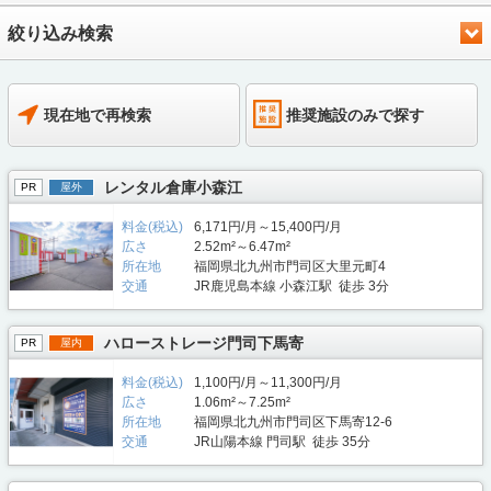
絞り込み検索
現在地で再検索
推奨施設のみで探す
レンタル倉庫小森江
PR
屋外
料金(税込)
6,171円/月～15,400円/月
広さ
2.52m²～6.47m²
所在地
福岡県北九州市門司区大里元町4
交通
JR鹿児島本線 小森江駅 徒歩 3分
ハローストレージ門司下馬寄
PR
屋内
料金(税込)
1,100円/月～11,300円/月
広さ
1.06m²～7.25m²
所在地
福岡県北九州市門司区下馬寄12-6
交通
JR山陽本線 門司駅 徒歩 35分