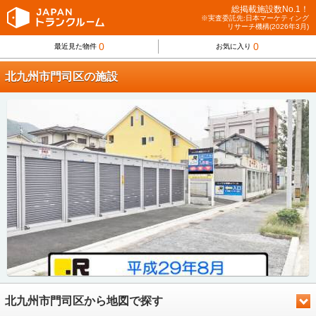
総掲載施設数No.1！
※実査委託先:日本マーケティング
リサーチ機構(2026年3月)
0
0
最近見た物件
お気に入り
北九州市門司区の施設
北九州市門司区から地図で探す