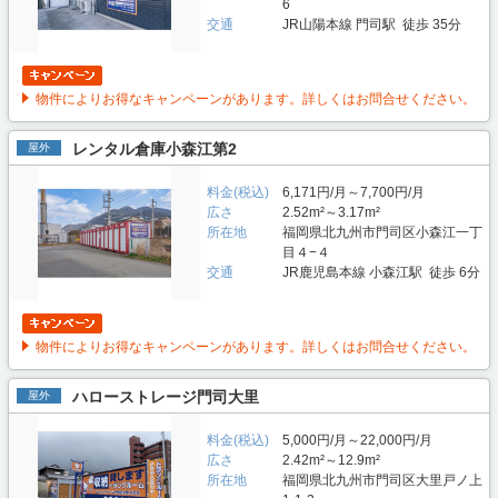
6
交通
JR山陽本線 門司駅 徒歩 35分
物件によりお得なキャンペーンがあります。詳しくはお問合せください。
レンタル倉庫小森江第2
屋外
料金(税込)
6,171円/月～7,700円/月
広さ
2.52m²～3.17m²
所在地
福岡県北九州市門司区小森江一丁
目４−４
交通
JR鹿児島本線 小森江駅 徒歩 6分
物件によりお得なキャンペーンがあります。詳しくはお問合せください。
ハローストレージ門司大里
屋外
料金(税込)
5,000円/月～22,000円/月
広さ
2.42m²～12.9m²
所在地
福岡県北九州市門司区大里戸ノ上