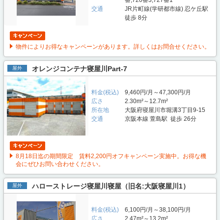
番,720番3,727番1
交通
JR片町線(学研都市線) 忍ケ丘駅
徒歩 8分
物件によりお得なキャンペーンがあります。詳しくはお問合せください。
オレンジコンテナ寝屋川Part-7
屋外
料金(税込)
9,460円/月～47,300円/月
広さ
2.30m²～12.7m²
所在地
大阪府寝屋川市堀溝3丁目9-15
交通
京阪本線 萱島駅 徒歩 26分
8月18日迄の期間限定 賃料2,200円オフキャンペーン実施中。お得な機
会にぜひお問い合わせください。
ハローストレージ寝屋川寝屋（旧名:大阪寝屋川1）
屋外
料金(税込)
6,100円/月～38,100円/月
広さ
2.47m²～13.2m²