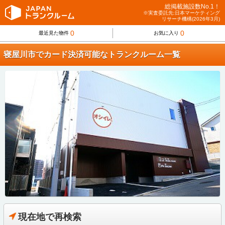
総掲載施設数No.1！
※実査委託先:日本マーケティング
リサーチ機構(2026年3月)
0
0
最近見た物件
お気に入り
寝屋川市でカード決済可能なトランクルーム一覧
現在地で再検索