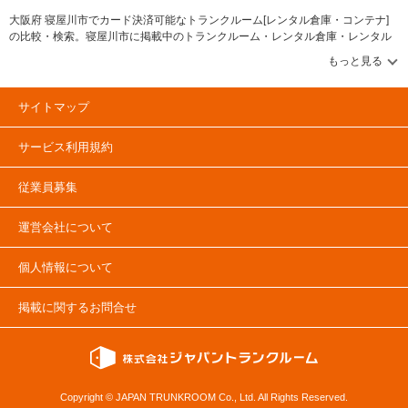
大阪府 寝屋川市でカード決済可能なトランクルーム[レンタル倉庫・コンテナ]
の比較・検索。寝屋川市に掲載中のトランクルーム・レンタル倉庫・レンタル
コンテナなどの収納スペースを、借りたい地域から探して、広さ・料金[賃料]・
セキュリティ・空調完備・24時間出し入れ可能などの希望条件で絞込み！豊富
な物件数から様々な方法でご希望の収納スペースを簡単に探せるトランクルー
ム情報サイトです。気になるトランクルームを見つけたら、メールか電話でお
サイトマップ
問合せが可能です（無料）。
サービス利用規約
従業員募集
運営会社について
個人情報について
掲載に関するお問合せ
Copyright © JAPAN TRUNKROOM Co., Ltd. All Rights Reserved.