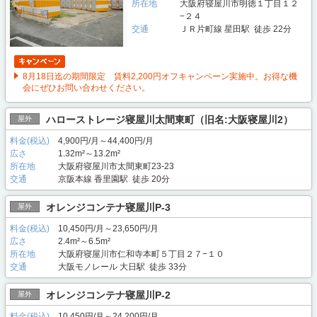
所在地
大阪府寝屋川市明徳１丁目１２
−２４
交通
ＪＲ片町線 星田駅 徒歩 22分
8月18日迄の期間限定 賃料2,200円オフキャンペーン実施中。お得な機
会にぜひお問い合わせください。
ハローストレージ寝屋川太間東町（旧名:大阪寝屋川2）
屋外
料金(税込)
4,900円/月～44,400円/月
広さ
1.32m²～13.2m²
所在地
大阪府寝屋川市太間東町23-23
交通
京阪本線 香里園駅 徒歩 20分
オレンジコンテナ寝屋川P-3
屋外
料金(税込)
10,450円/月～23,650円/月
広さ
2.4m²～6.5m²
所在地
大阪府寝屋川市仁和寺本町５丁目２７−１０
交通
大阪モノレール 大日駅 徒歩 33分
オレンジコンテナ寝屋川P-2
屋外
料金(税込)
10,450円/月～24,200円/月