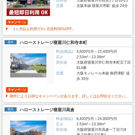
所在地
大阪府寝屋川市高宮1丁目16-25
交通
京阪本線 寝屋川市駅 徒歩 24分
「1ヶ月以上利用で3ヶ月賃料50%OFF」
ハローストレージ寝屋川仁和寺本町
屋外
料金(税込)
5,600円/月～22,400円/月
広さ
2.53m²～13.38m²
所在地
大阪府寝屋川市仁和寺本町五丁目
814番
交通
大阪モノレール本線 南摂津駅 徒
歩 30分
物件によりお得なキャンペーンがあります。詳しくはお問合せください。
ハローストレージ寝屋川高倉
屋外
料金(税込)
6,400円/月～24,000円/月
広さ
2.53m²～13.38m²
所在地
大阪府寝屋川市高倉一丁目718