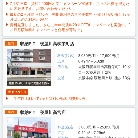
7月31日迄 賃料2,200円オフキャンペーン実施中。月々の出費を抑えた
い方必見です。お問い合わせください。
最初の2ヶ月間 月額0円、初期費用時の事務手数料・保証料が0円に（8ヶ
月以上のご利用が必須）
賃料見直しました。さらに半年間賃料20％OFFキャンペーンも実施中。2
ヶ月月額無料キャンペーンと併用が可能です
収納PiT 寝屋川高柳栄町店
屋内
料金(税込)
3,080円/月～17,600円/月
広さ
0.49m²～5.02m²
所在地
大阪府寝屋川市高柳栄町1-10 グ
ロース寝屋川Ⅰ 2階
交通
京阪本線 寝屋川市駅 徒歩 13分
「半年以上利用で2ヶ月賃料0円&初期費用0円」
収納PIT 寝屋川高宮店
屋内
料金(税込)
3,080円/月～25,850円/月
広さ
0.49m²～7.29m²