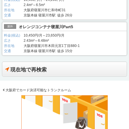
広さ
2.4m²～6.5m²
所在地
大阪府寝屋川市仁和寺町31
交通
京阪本線 寝屋川市駅 徒歩 26分
オレンジコンテナ寝屋川Part5
屋外
料金(税込)
10,450円/月～23,650円/月
広さ
2.43m²～6.48m²
所在地
大阪府寝屋川市木田元宮1丁目880-1
交通
京阪本線 寝屋川市駅 徒歩 15分
現在地で再検索
大阪府でカード決済可能なトランクルーム