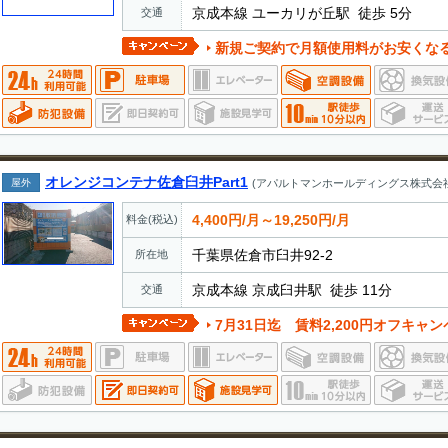
京成本線 ユーカリが丘駅 徒歩 5分
交通
新規ご契約で月額使用料がお安くなるキャンペーンを実施して
オレンジコンテナ佐倉臼井Part1
屋外
(アパルトマンホールディングス株式会社
4,400円/月～19,250円/月
料金(税込)
千葉県佐倉市臼井92-2
所在地
京成本線 京成臼井駅 徒歩 11分
交通
7月31日迄 賃料2,200円オフキャンペーン実施中。