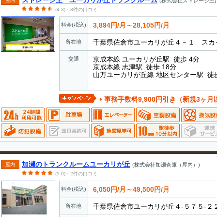
ストレージ王 ユーカリが丘トランクルーム
屋内
(株式会社ストレージ王)
(4.3)・3件の口コミ
3,894円/月～28,105円/月
料金(税込)
千葉県佐倉市ユーカリが丘４－１ スカ
所在地
京成本線 ユーカリが丘駅 徒歩 4分
交通
京成本線 志津駅 徒歩 18分
山万ユーカリが丘線 地区センター駅 徒歩
事務手数料9,900円引き（新規3ヶ月
加瀬のトランクルームユーカリが丘
屋内
(株式会社加瀬倉庫（屋内）)
(5.0)・2件の口コミ
6,050円/月～49,500円/月
料金(税込)
千葉県佐倉市ユーカリが丘４-５７５-２
所在地