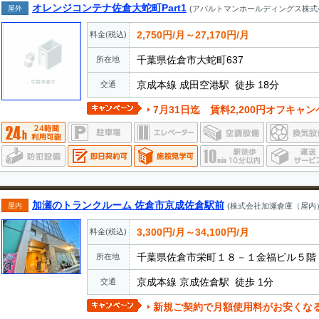
オレンジコンテナ佐倉大蛇町Part1
屋外
(アパルトマンホールディングス株式
2,750円/月～27,170円/月
料金(税込)
千葉県佐倉市大蛇町637
所在地
京成本線 成田空港駅 徒歩 18分
交通
7月31日迄 賃料2,200円オフキャンペーン実施中。
加瀬のトランクルーム 佐倉市京成佐倉駅前
屋内
(株式会社加瀬倉庫（屋内
3,300円/月～34,100円/月
料金(税込)
千葉県佐倉市栄町１８－１金福ビル５階
所在地
京成本線 京成佐倉駅 徒歩 1分
交通
新規ご契約で月額使用料がお安くなるキャンペーンを実施して