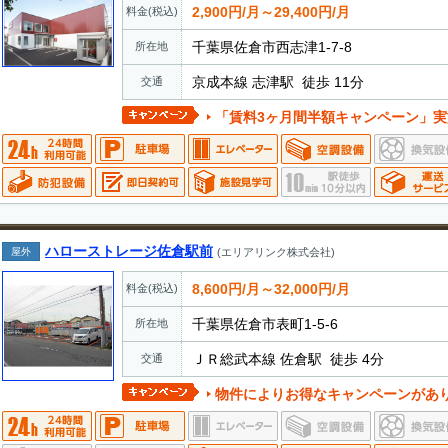
2,900円/月～29,400円/月
料金(税込)
千葉県佐倉市西志津1-7-8
所在地
京成本線 志津駅 徒歩 11分
交通
「賃料3ヶ月間半額キャンペーン」実施中 ・期間中に新規
ハローストレージ佐倉駅前
屋外
(エリアリンク株式会社)
8,600円/月～32,000円/月
料金(税込)
千葉県佐倉市表町1-5-6
所在地
ＪＲ総武本線 佐倉駅 徒歩 4分
交通
物件によりお得なキャンペーンがあ