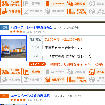
ハローストレージ佐倉寺崎1
屋外
(エリアリンク株式会社)
(4.0)・1件の口コミ
7,600円/月～33,100円/月
料金(税込)
千葉県佐倉市寺崎北3-7-7
所在地
ＪＲ総武本線 佐倉駅 徒歩 10分
交通
物件によりお得なキャンペーンがあ
ユースペース佐倉西志津店
屋内
(三協フロンテア株式会社)
(5.0)・1件の口コミ