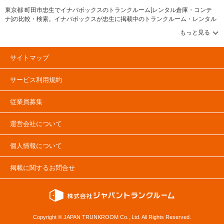
るのはもちろん、二重床の内部には消臭・防湿対策の炭を設置するなど工夫
を行っているハイクオリティな収納空間を提供します。 費用や契約につい
東京都 町田市忠生でイナバボックスのトランクルーム[レンタル倉庫・コンテ
て教えてください。 ご契約では、月々の利用料のほかに保証金と管理手数
ナ]の比較・検索。イナバボックスが忠生に掲載中のトランクルーム・レンタル
料をいただいております。 保証金につきましては交換手数料（1部屋5,000
倉庫・レンタルコンテナなどの収納スペースを、借りたい地域から探して、広
円/税抜）などを差し引いた後、解約翌月末にお振込みにてご返金いたしま
さ・料金[賃料]・セキュリティ・空調完備・24時間出し入れ可能などの希望条件
す。 ネットでのお申し込みも可能ですので、LIFULLトランクルームの
で絞込み！豊富な物件数から様々な方法でご希望の収納スペースを簡単に探せ
「INABA96西保木間店（イナバボックス）」ページよりお問い合わせくだ
るトランクルーム情報サイトです。忠生のイナバボックスで気になるトランク
サイトマップ
さい。 内覧をご希望の場合はスタッフへお問い合わせください。施設の雰
ルームを見つけたら、メールか電話でお問合せが可能です（無料）。
囲気や機能など、気になる点について事前チェックいただけます。 お得な
キャンペーンなども行っておりますので、施設詳細ページにてご確認くださ
サービス利用規約
い。 編集後記 スタイリッシュなデザインが特徴的な「INABA96」シリー
ズ。実際に伺ってみると、街に馴染むブラウン色をベースにしながらも、赤
やコーポレートカラーの青も映えるデザインだった。夜間は敷地内をライト
従業員募集
アップすることで、施設PRに加え防犯面にも効果的という。このデザイン
や機能なら女性も安心して利用できるというのも納得だ。このような細かい
工夫やデザインにもクリエイティブを発揮している同社らしさがうかがえ、
運営会社について
安心と信頼のイメージができた。
個人情報について
掲載に関するお問合せ
Copyright © JAPAN TRUNKROOM Co., Ltd. All Rights Reserved.