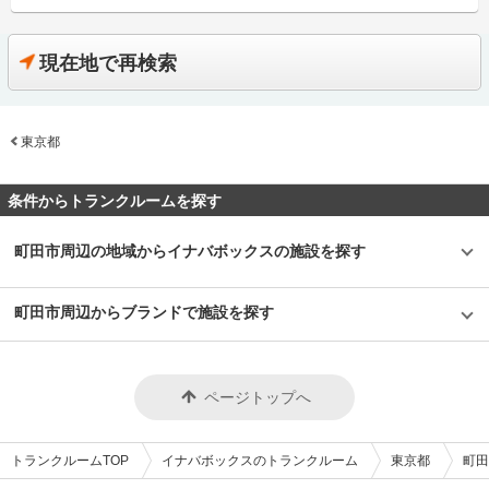
ス家具のメーカーとして創業した株式会社稲葉製作所の関連会社として、
「100人乗っても大丈夫！」でおなじみのイナバ物置のノウハウから生まれ
たレンタル収納スペース「INABA96」や「イナバボックス」を運営してい
る会社です。 今回は、イナバクリエイト株式会社が運営している
現在地で再検索
「INABA96西保木間店（イナバボックス）」の特長や利用用途などをご紹
介します。 「INABA96西保木間店（イナバボックス）」の特長を教えてく
ださい。 当社で初めて足立区に出店した「INABA96西保木間店（イナバボ
ックス）」は、国道4号線のすぐそばに位置し、車によるアクセスが良く、
東京都
駐車場も完備しております。2階建てエレベーター付きの「INABA96西保木
間店（イナバボックス）」は、サイズ0.3畳～4.2畳の部室を展開していま
す。 また、屋外にバイク収納が可能な電源付きガレージも設置していて、
お客さんの幅広いニーズに対応できるプレミアムトランクルームです。部室
条件からトランクルームを探す
には、断熱材仕様の二重構造の床・壁・天井を採用し耐久性を重視してお
り、外観は、イナバオリジナルの茶色を基調としポイントに赤を加え、デザ
イン性の工夫もしている高品質なトランクルームです。 主にどんな方がご
町田市周辺の地域からイナバボックスの施設を探す
利用されているのでしょうか？ 近隣のファミリー層に多くご利用いただい
ています。主な収納物としては季節物やお洋服、趣味の道具や大切なコレク
ションなどが多いです。 大きめの部屋や外のガレージは、資材や工具置き
町田市周辺からブランドで施設を探す
場として法人様の在庫管理などにもご利用いただいています。また、室内に
は音響設備やアロマを設置するなど、女性でも入りやすい雰囲気を演出して
おります。 セキュリティや安全面について教えてください。 「INABA96西
保木間店（イナバボックス）」は防犯性を高めるために夜間も敷地内をライ
トアップしています。 イナバ物置の部屋にはピッキング対応キーを取り入
ページトップへ
れ、出入口はセキュリティカードを使用し契約者様以外は入室できないので
安心して荷物の保管できます。 室内には防犯カメラを設置しており、月1〜
2回社員による巡回も行っています。また、24時間365日いつでも対応いた
だける大手警備会社と導入しているため、万が一の時にも安心してご利用で
トランクルームTOP
イナバボックスのトランクルーム
東京都
町田
きます。 お客様の大切なお荷物を預かるため、空調・換気設備を整えてい