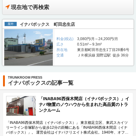
現在地で再検索
イナバボックス 町田忠生店
屋外
料金(税込)
3,080円/月～24,200円/月
広さ
0.51m²～9.3m²
所在地
東京都町田市忠生1丁目28番6号
交通
ＪＲ横浜線 淵野辺駅 徒歩 36分
TRUNKROOM PRESS
イナバボックスの記事一覧
「INABA96西保木間店（イナバボックス）」イ
ナバ物置のノウハウから生まれた高品質のトラ
ンクルーム
「INABA96西保木間店（イナバボックス）」 東京都足立区、東武スカイツ
リーライン谷塚駅から徒歩12分の距離にある「INABA96西保木間店（イナ
バボックス）」。 運営会社はイナバクリエイト株式会社。1940年、オフィ