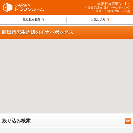
総掲載施設数No.1！
※実査委託先:日本マーケティング
リサーチ機構(2026年3月)
0
0
最近見た物件
お気に入り
町田市忠生周辺のイナバボックス
絞り込み検索