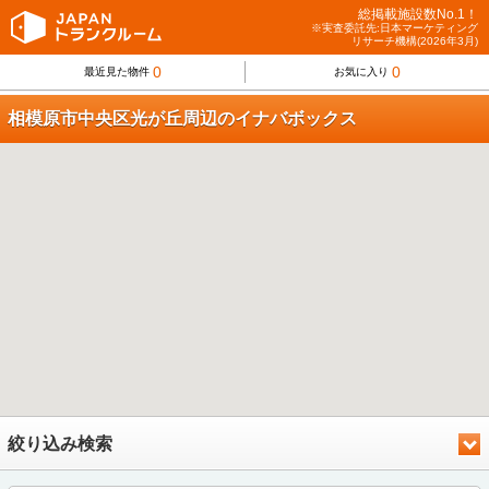
総掲載施設数No.1！
※実査委託先:日本マーケティング
リサーチ機構(2026年3月)
0
0
最近見た物件
お気に入り
相模原市中央区光が丘周辺のイナバボックス
絞り込み検索