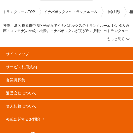
るのはもちろん、二重床の内部には消臭・防湿対策の炭を設置するなど工夫
を行っているハイクオリティな収納空間を提供します。 費用や契約につい
て教えてください。 ご契約では、月々の利用料のほかに保証金と管理手数
トランクルームTOP
イナバボックスのトランクルーム
神奈川県
相
料をいただいております。 保証金につきましては交換手数料（1部屋5,000
円/税抜）などを差し引いた後、解約翌月末にお振込みにてご返金いたしま
す。 ネットでのお申し込みも可能ですので、LIFULLトランクルームの
神奈川県 相模原市中央区光が丘でイナバボックスのトランクルーム[レンタル倉
「INABA96西保木間店（イナバボックス）」ページよりお問い合わせくだ
庫・コンテナ]の比較・検索。イナバボックスが光が丘に掲載中のトランクルー
さい。 内覧をご希望の場合はスタッフへお問い合わせください。施設の雰
ム・レンタル倉庫・レンタルコンテナなどの収納スペースを、借りたい地域か
囲気や機能など、気になる点について事前チェックいただけます。 お得な
ら探して、広さ・料金[賃料]・セキュリティ・空調完備・24時間出し入れ可能な
キャンペーンなども行っておりますので、施設詳細ページにてご確認くださ
どの希望条件で絞込み！豊富な物件数から様々な方法でご希望の収納スペース
い。 編集後記 スタイリッシュなデザインが特徴的な「INABA96」シリー
を簡単に探せるトランクルーム情報サイトです。光が丘のイナバボックスで気
ズ。実際に伺ってみると、街に馴染むブラウン色をベースにしながらも、赤
サイトマップ
になるトランクルームを見つけたら、メールか電話でお問合せが可能です（無
やコーポレートカラーの青も映えるデザインだった。夜間は敷地内をライト
アップすることで、施設PRに加え防犯面にも効果的という。このデザイン
料）。
サービス利用規約
や機能なら女性も安心して利用できるというのも納得だ。このような細かい
工夫やデザインにもクリエイティブを発揮している同社らしさがうかがえ、
安心と信頼のイメージができた。
従業員募集
運営会社について
個人情報について
掲載に関するお問合せ