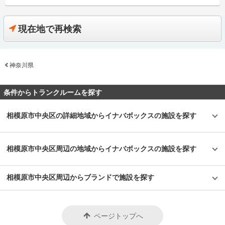
ス家具のメーカーとして創業した株式会社稲葉製作所の関連会社として、
「100人乗っても大丈夫！」でおなじみのイナバ物置のノウハウから生まれ
たレンタル収納スペース「INABA96」や「イナバボックス」を運営してい
る会社です。 今回は、イナバクリエイト株式会社が運営している
現在地で再検索
「INABA96西保木間店（イナバボックス）」の特長や利用用途などをご紹
介します。 「INABA96西保木間店（イナバボックス）」の特長を教えてく
ださい。 当社で初めて足立区に出店した「INABA96西保木間店（イナバボ
ックス）」は、国道4号線のすぐそばに位置し、車によるアクセスが良く、
神奈川県
駐車場も完備しております。2階建てエレベーター付きの「INABA96西保木
間店（イナバボックス）」は、サイズ0.3畳～4.2畳の部室を展開していま
す。 また、屋外にバイク収納が可能な電源付きガレージも設置していて、
お客さんの幅広いニーズに対応できるプレミアムトランクルームです。部室
条件からトランクルームを探す
には、断熱材仕様の二重構造の床・壁・天井を採用し耐久性を重視してお
り、外観は、イナバオリジナルの茶色を基調としポイントに赤を加え、デザ
イン性の工夫もしている高品質なトランクルームです。 主にどんな方がご
相模原市中央区の詳細地域からイナバボックスの施設を探す
利用されているのでしょうか？ 近隣のファミリー層に多くご利用いただい
ています。主な収納物としては季節物やお洋服、趣味の道具や大切なコレク
ションなどが多いです。 大きめの部屋や外のガレージは、資材や工具置き
場として法人様の在庫管理などにもご利用いただいています。また、室内に
相模原市中央区周辺の地域からイナバボックスの施設を探す
は音響設備やアロマを設置するなど、女性でも入りやすい雰囲気を演出して
おります。 セキュリティや安全面について教えてください。 「INABA96西
保木間店（イナバボックス）」は防犯性を高めるために夜間も敷地内をライ
相模原市中央区周辺からブランドで施設を探す
トアップしています。 イナバ物置の部屋にはピッキング対応キーを取り入
れ、出入口はセキュリティカードを使用し契約者様以外は入室できないので
安心して荷物の保管できます。 室内には防犯カメラを設置しており、月1〜
2回社員による巡回も行っています。また、24時間365日いつでも対応いた
だける大手警備会社と導入しているため、万が一の時にも安心してご利用で
ページトップへ
きます。 お客様の大切なお荷物を預かるため、空調・換気設備を整えてい