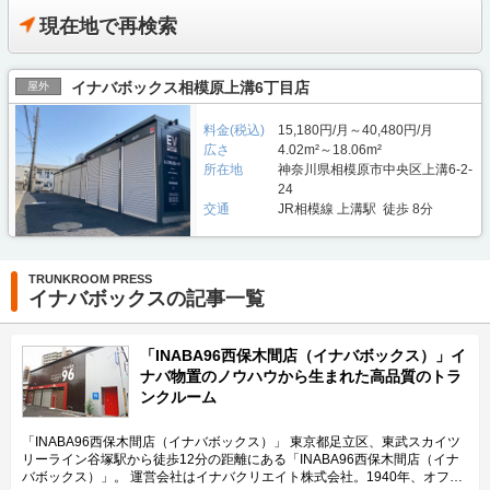
現在地で再検索
イナバボックス相模原上溝6丁目店
屋外
料金(税込)
15,180円/月～40,480円/月
広さ
4.02m²～18.06m²
所在地
神奈川県相模原市中央区上溝6-2-
24
交通
JR相模線 上溝駅 徒歩 8分
TRUNKROOM PRESS
イナバボックスの記事一覧
「INABA96西保木間店（イナバボックス）」イ
ナバ物置のノウハウから生まれた高品質のトラ
ンクルーム
「INABA96西保木間店（イナバボックス）」 東京都足立区、東武スカイツ
リーライン谷塚駅から徒歩12分の距離にある「INABA96西保木間店（イナ
バボックス）」。 運営会社はイナバクリエイト株式会社。1940年、オフィ