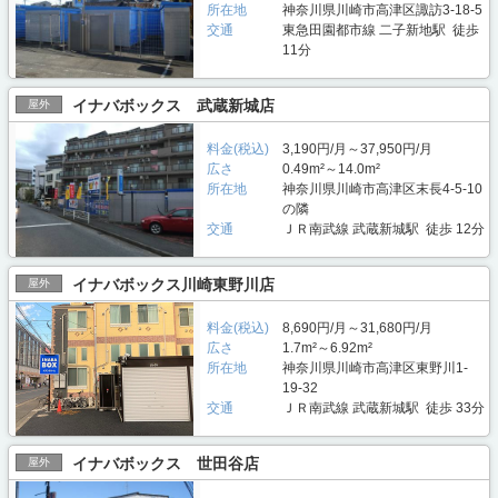
所在地
神奈川県川崎市高津区諏訪3-18-5
交通
東急田園都市線 二子新地駅 徒歩
11分
イナバボックス 武蔵新城店
屋外
料金(税込)
3,190円/月～37,950円/月
広さ
0.49m²～14.0m²
所在地
神奈川県川崎市高津区末長4-5-10
の隣
交通
ＪＲ南武線 武蔵新城駅 徒歩 12分
イナバボックス川崎東野川店
屋外
料金(税込)
8,690円/月～31,680円/月
広さ
1.7m²～6.92m²
所在地
神奈川県川崎市高津区東野川1-
19-32
交通
ＪＲ南武線 武蔵新城駅 徒歩 33分
イナバボックス 世田谷店
屋外