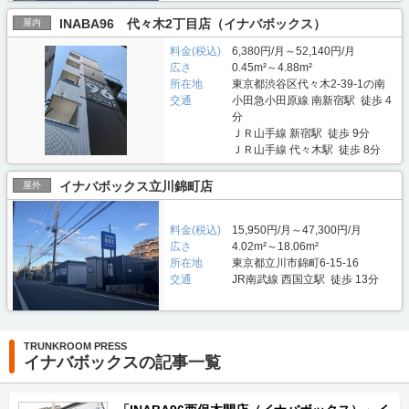
INABA96 代々木2丁目店（イナバボックス）
屋内
料金(税込)
6,380円/月～52,140円/月
広さ
0.45m²～4.88m²
所在地
東京都渋谷区代々木2-39-1の南
交通
小田急小田原線 南新宿駅 徒歩 4
分
ＪＲ山手線 新宿駅 徒歩 9分
ＪＲ山手線 代々木駅 徒歩 8分
イナバボックス立川錦町店
屋外
料金(税込)
15,950円/月～47,300円/月
広さ
4.02m²～18.06m²
所在地
東京都立川市錦町6-15-16
交通
JR南武線 西国立駅 徒歩 13分
TRUNKROOM PRESS
イナバボックスの記事一覧