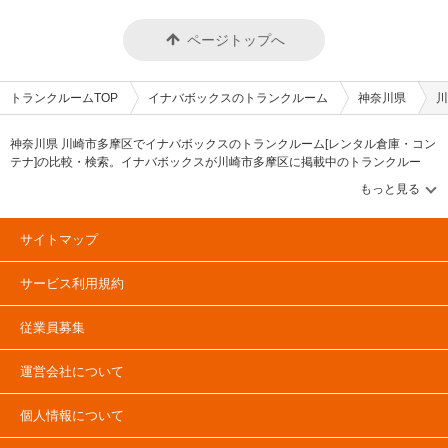
おります。 セキュリティや安全面について教えてください。 「INABA96西
保木間店（イナバボックス）」は防犯性を高めるために夜間も敷地内をライ
トアップしています。 イナバ物置の部屋にはピッキング対応キーを取り入
ページトップへ
れ、出入口はセキュリティカードを使用し契約者様以外は入室できないので
安心して荷物の保管できます。 室内には防犯カメラを設置しており、月1〜
2回社員による巡回も行っています。また、24時間365日いつでも対応いた
だける大手警備会社と導入しているため、万が一の時にも安心してご利用で
トランクルームTOP
イナバボックスのトランクルーム
神奈川県
川
きます。 お客様の大切なお荷物を預かるため、空調・換気設備を整えてい
るのはもちろん、二重床の内部には消臭・防湿対策の炭を設置するなど工夫
を行っているハイクオリティな収納空間を提供します。 費用や契約につい
神奈川県 川崎市多摩区でイナバボックスのトランクルーム[レンタル倉庫・コン
て教えてください。 ご契約では、月々の利用料のほかに保証金と管理手数
テナ]の比較・検索。イナバボックスが川崎市多摩区に掲載中のトランクルー
料をいただいております。 保証金につきましては交換手数料（1部屋5,000
ム・レンタル倉庫・レンタルコンテナなどの収納スペースを、借りたい地域か
円/税抜）などを差し引いた後、解約翌月末にお振込みにてご返金いたしま
ら探して、広さ・料金[賃料]・セキュリティ・空調完備・24時間出し入れ可能な
す。 ネットでのお申し込みも可能ですので、LIFULLトランクルームの
どの希望条件で絞込み！豊富な物件数から様々な方法でご希望の収納スペース
「INABA96西保木間店（イナバボックス）」ページよりお問い合わせくだ
を簡単に探せるトランクルーム情報サイトです。イナバボックスで気になるト
サイトマップ
さい。 内覧をご希望の場合はスタッフへお問い合わせください。施設の雰
ランクルームを見つけたら、メールか電話でお問合せが可能です（無料）。
囲気や機能など、気になる点について事前チェックいただけます。 お得な
キャンペーンなども行っておりますので、施設詳細ページにてご確認くださ
サービス利用規約
い。 編集後記 スタイリッシュなデザインが特徴的な「INABA96」シリー
ズ。実際に伺ってみると、街に馴染むブラウン色をベースにしながらも、赤
やコーポレートカラーの青も映えるデザインだった。夜間は敷地内をライト
従業員募集
アップすることで、施設PRに加え防犯面にも効果的という。このデザイン
や機能なら女性も安心して利用できるというのも納得だ。このような細かい
工夫やデザインにもクリエイティブを発揮している同社らしさがうかがえ、
運営会社について
安心と信頼のイメージができた。
個人情報について