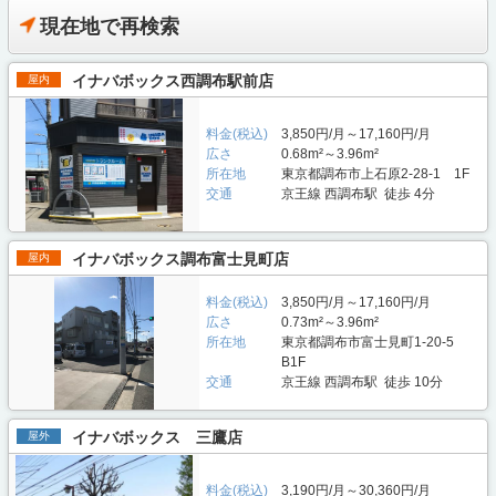
現在地で再検索
イナバボックス西調布駅前店
屋内
料金(税込)
3,850円/月～17,160円/月
広さ
0.68m²～3.96m²
所在地
東京都調布市上石原2-28-1 1F
交通
京王線 西調布駅 徒歩 4分
イナバボックス調布富士見町店
屋内
料金(税込)
3,850円/月～17,160円/月
広さ
0.73m²～3.96m²
所在地
東京都調布市富士見町1-20-5
B1F
交通
京王線 西調布駅 徒歩 10分
イナバボックス 三鷹店
屋外
料金(税込)
3,190円/月～30,360円/月