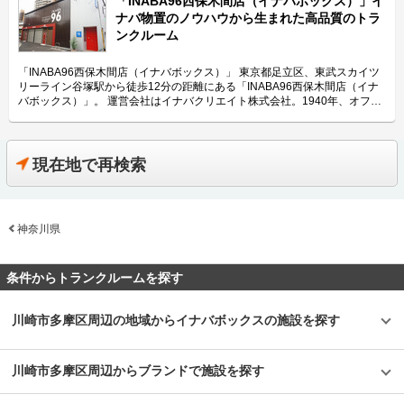
「INABA96西保木間店（イナバボックス）」イ
ナバ物置のノウハウから生まれた高品質のトラ
ンクルーム
「INABA96西保木間店（イナバボックス）」 東京都足立区、東武スカイツ
リーライン谷塚駅から徒歩12分の距離にある「INABA96西保木間店（イナ
バボックス）」。 運営会社はイナバクリエイト株式会社。1940年、オフィ
ス家具のメーカーとして創業した株式会社稲葉製作所の関連会社として、
「100人乗っても大丈夫！」でおなじみのイナバ物置のノウハウから生まれ
たレンタル収納スペース「INABA96」や「イナバボックス」を運営してい
る会社です。 今回は、イナバクリエイト株式会社が運営している
現在地で再検索
「INABA96西保木間店（イナバボックス）」の特長や利用用途などをご紹
介します。 「INABA96西保木間店（イナバボックス）」の特長を教えてく
ださい。 当社で初めて足立区に出店した「INABA96西保木間店（イナバボ
ックス）」は、国道4号線のすぐそばに位置し、車によるアクセスが良く、
神奈川県
駐車場も完備しております。2階建てエレベーター付きの「INABA96西保木
間店（イナバボックス）」は、サイズ0.3畳～4.2畳の部室を展開していま
す。 また、屋外にバイク収納が可能な電源付きガレージも設置していて、
お客さんの幅広いニーズに対応できるプレミアムトランクルームです。部室
条件からトランクルームを探す
には、断熱材仕様の二重構造の床・壁・天井を採用し耐久性を重視してお
り、外観は、イナバオリジナルの茶色を基調としポイントに赤を加え、デザ
イン性の工夫もしている高品質なトランクルームです。 主にどんな方がご
川崎市多摩区周辺の地域からイナバボックスの施設を探す
利用されているのでしょうか？ 近隣のファミリー層に多くご利用いただい
ています。主な収納物としては季節物やお洋服、趣味の道具や大切なコレク
ションなどが多いです。 大きめの部屋や外のガレージは、資材や工具置き
川崎市多摩区周辺からブランドで施設を探す
場として法人様の在庫管理などにもご利用いただいています。また、室内に
は音響設備やアロマを設置するなど、女性でも入りやすい雰囲気を演出して