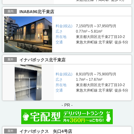
INABA96北千束店
屋内
料金(税込)
7,150円/月～37,950円/月
広さ
0.77m²～5.81m²
所在地
東京都大田区北千束2丁目10-2
交通
東急大井町線 北千束駅 徒歩 6分
イナバボックス北千束店
屋外
料金(税込)
8,910円/月～75,900円/月
広さ
1.7m²～17.67m²
所在地
東京都大田区北千束2丁目10-2
交通
東急大井町線 北千束駅 徒歩 6分
- PR -
イナバボックス 矢口4号店
屋外