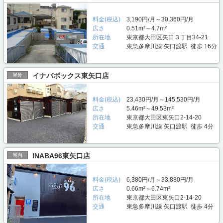
料金(税込)
3,190円/月～30,360円/月
広さ
0.51m²～4.7m²
所在地
東京都大田区矢口３丁目34-21
交通
東急多摩川線 矢口渡駅 徒歩 16分
イナバボックス東矢口店
屋外
料金(税込)
23,430円/月～145,530円/月
広さ
5.46m²～49.53m²
所在地
東京都大田区東矢口2-14-20
交通
東急多摩川線 矢口渡駅 徒歩 4分
INABA96東矢口店
屋内
料金(税込)
6,380円/月～33,880円/月
広さ
0.66m²～6.74m²
所在地
東京都大田区東矢口2-14-20
交通
東急多摩川線 矢口渡駅 徒歩 4分