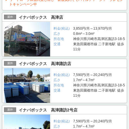
トキャンペーン中
イナバボックス 高津店
屋外
料金(税込)
3,850円/月～13,970円/月
広さ
0.8m²～3.0m²
所在地
神奈川県川崎市高津区諏訪3-18-5
交通
東急田園都市線 二子新地駅 徒歩
11分
イナバボックス 高津諏訪店
屋外
料金(税込)
7,590円/月～20,240円/月
広さ
1.7m²～4.7m²
所在地
神奈川県川崎市高津区諏訪3-18-5
交通
東急田園都市線 二子新地駅 徒歩
11分
イナバボックス 高津諏訪2号店
屋外
料金(税込)
7,590円/月～20,240円/月
広さ
1.7m²～4.7m²