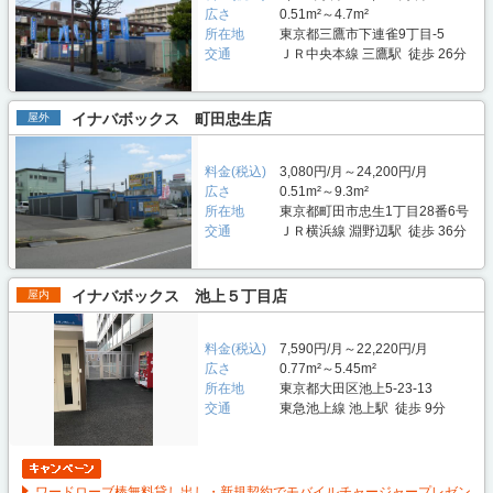
広さ
0.51m²～4.7m²
所在地
東京都三鷹市下連雀9丁目-5
交通
ＪＲ中央本線 三鷹駅 徒歩 26分
イナバボックス 町田忠生店
屋外
料金(税込)
3,080円/月～24,200円/月
広さ
0.51m²～9.3m²
所在地
東京都町田市忠生1丁目28番6号
交通
ＪＲ横浜線 淵野辺駅 徒歩 36分
イナバボックス 池上５丁目店
屋内
料金(税込)
7,590円/月～22,220円/月
広さ
0.77m²～5.45m²
所在地
東京都大田区池上5-23-13
交通
東急池上線 池上駅 徒歩 9分
ワードローブ棒無料貸し出し・新規契約でモバイルチャージャープレゼン