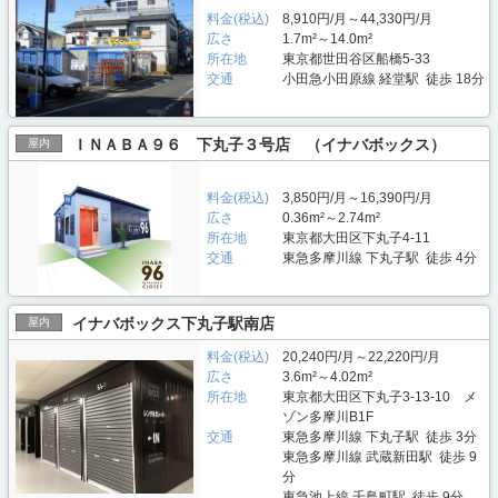
料金(税込)
8,910円/月～44,330円/月
広さ
1.7m²～14.0m²
所在地
東京都世田谷区船橋5-33
交通
小田急小田原線 経堂駅 徒歩 18分
ＩＮＡＢＡ９６ 下丸子３号店 （イナバボックス）
屋内
料金(税込)
3,850円/月～16,390円/月
広さ
0.36m²～2.74m²
所在地
東京都大田区下丸子4-11
交通
東急多摩川線 下丸子駅 徒歩 4分
イナバボックス下丸子駅南店
屋内
料金(税込)
20,240円/月～22,220円/月
広さ
3.6m²～4.02m²
所在地
東京都大田区下丸子3-13-10 メ
ゾン多摩川B1F
交通
東急多摩川線 下丸子駅 徒歩 3分
東急多摩川線 武蔵新田駅 徒歩 9
分
東急池上線 千鳥町駅 徒歩 9分