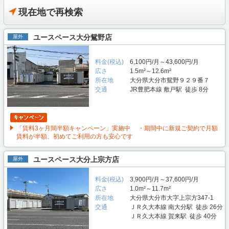
現在地で再検索
ユースペース大分鴛野店
屋外
料金(税込)
6,100円/月～43,600円/月
広さ
1.5m²～12.6m²
所在地
大分県大分市鴛野９２９番７
交通
JR豊肥本線 敷戸駅 徒歩 8分
「賃料3ヶ月間半額キャンペーン」実施中 ・期間中に新規ご契約で月額
賃料が半額、初めてご利用の方も安心です
ユースペース大分上宗方店
屋外
料金(税込)
3,900円/月～37,600円/月
広さ
1.0m²～11.7m²
所在地
大分県大分市大字上宗方347-1
交通
ＪＲ久大本線 南大分駅 徒歩 26分
ＪＲ久大本線 賀来駅 徒歩 40分