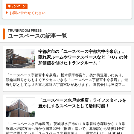
お問い合わせください
TRUNKROOM PRESS
ユースペースの記事一覧
宇都宮市の「ユースペース宇都宮中今泉店」。
隠れ家ルームやワークスペースなど「+U」の付
加価値を付けたトランクルーム！
「ユースペース宇都宮中今泉店」 栃木県宇都宮市、奥州街道沿いにあり、
競輪場通りからもすぐアクセスできる「ユースペース宇都宮中今泉店」。最
寄り駅としてはＪＲ東北本線の宇都宮駅があります。 運営会社は三協フロ
ンテア株式会社。トランクルームだけでなく、テレワーク、会議、商談など
に利用できるレンタルスペースも展開しているブランド「U-SPACE（ユー
スペース）」の運営会社です。 今回は、三協フロンテア株式会社が運営し
「ユースペース水戸赤塚店」ライフスタイルを
ている「ユースペース宇都宮中今泉店」の特長や利用用途などをご紹介致し
豊かにするスペースとして活用可能！
ます。 「ユースペース宇都宮中今泉店」の特長を教えてください。 「ユー
スペース宇都宮中今泉店」はトランクルームを通じてライフスタイルを豊か
にするというコンセプト「+U」の施設としてお客様に付加価値のある快適
な空間を提供したいという想いから、通常の収納スペースのほか、趣味やテ
「ユースペース水戸赤塚店」 茨城県水戸市のＪＲ常磐線赤塚駅からＪＲ常
レワークの場所としても利用可能な「隠れ家ルーム」、収納する荷物の整
磐線水戸駅方面へ向かう国道50号（旧道）沿いで、赤塚駅から徒歩11分距
理・手入れが可能なご契約者様共有の「ワークスペース」といった付加価値
離に位置している「ユースペース水戸赤塚店」。 運営会社は、JASDAQに