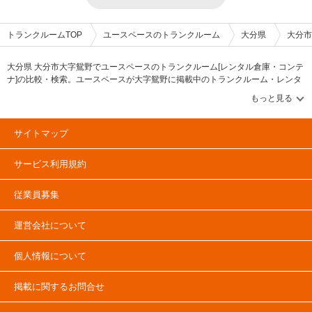
外観にはルーバーパネルが使われており、一見してトランクルームとは思え
（賃料1ヶ月分）をいただいておりますが、それ以外にお支払いいただく固
ないほどお洒落でデザインのこだわりも感じた。また万全なセキュリティか
定費用はありません。部屋の雰囲気や広さなど、気になる点は事前の内見
らくる安心感や、お客様目線での除湿機の設置や棚板付きルームなど気遣い
（見学）チェックをおすすめをしています。時期によって特別賃貸キャンペ
トランクルームTOP
ユースペースのトランクルーム
大分県
大分市
も感じぜひ利用したいと思える施設だった。また、「ユースペース宇都宮中
ーンや、他社のりかえウェルカムキャンペーンなども開催しています。最短
今泉店」の隠れ家ルームは、エアコンと換気扇が設置されているだけでな
1ヶ月などの短期利用や即日利用も可能です。月々のお支払いは、口座振替
く、テレワークの場所として需要が高まっていることからWi-Fiも設置され
やクレジットカード決済がご利用いただけます。 編集後記 「ユースペース
大分県 大分市大字鴛野でユースペースのトランクルーム[レンタル倉庫・コンテ
ているなど付加価値の高い部屋も提供しており、利用客に寄り添った店舗で
水戸赤塚店」は清潔感と安心感があるトランクルームだった。トランクルー
ナ]の比較・検索。ユースペースが大字鴛野に掲載中のトランクルーム・レンタ
あると感じた。またゴルフバックや大型の荷物を収納したい場合には、1ヶ
ムの色は白を基調とし、全体的に清潔感があり、万全なセキュリティ設備や
ル倉庫・レンタルコンテナなどの収納スペースを、借りたい地域から探して、
月の管理料にプラス1,000円（税込）で使えるワークスペースを活用して現
上場企業が管理している施設などで安心して使える要素が多いトランクルー
広さ・料金[賃料]・セキュリティ・空調完備・24時間出し入れ可能などの希望条
地に着いてから荷物の整理することが出来るのも特徴的で、今後も従来のト
ムだと思った。また、洗面所を設置しているため、手の汚れなどに気を遣わ
件で絞込み！豊富な物件数から様々な方法でご希望の収納スペースを簡単に探
ランクルームにどのような付加価値を付けた施設を展開するのか注目したい
ずに収納できるのも良いと感じた。「ユースペース水戸赤塚店」は、1ヶ月
せるトランクルーム情報サイトです。大字鴛野のユースペースで気になるトラ
と思った。
の管理料にプラス1,000円で使えるワークスペースがあることも特徴で、館
サイトマップ
ンクルームを見つけたら、メールか電話でお問合せが可能です（無料）。
内はアロマやリラックスできるBGMが設置されており、日々の生活の一部
としても利用したくなる「ライフスタイルを豊かにする場所」という印象を
サービス利用規約
受けた。近隣エリアの方で、収納空間を借りたい方がいたら紹介したい物件
だと思った。
従業員募集
運営会社について
個人情報について
掲載に関するお問合せ