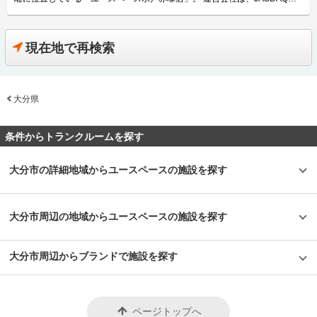
をつけた部屋も提供しています。また、お客様からの「棚板が付いている方
上場している企業で全国に395店舗、約21,000室のトランクルームを直接運
が収納がしやすく便利」という声を受けて、サイズの小さいS1タイプ、S2
営している（2019年8月末現在）三協フロンテア株式会社。近年はレンタル
タイプのお部屋には全て棚板を標準装備として提供するなどお客様目線で店
スペースやワークスペースなど人々の心や暮らしを豊かにするサービスも拡
舗を運営しています。 主にどんな方がご利用されているのでしょうか？
充している会社です。 今回は、三協フロンテア株式会社が運営している
現在地で再検索
「ユースペース宇都宮中今泉店」が位置する栃木県宇都宮市は、20年前と
「ユースペース水戸赤塚店」の特徴や利用用途などをご紹介します。 「ユ
比較して人口が増えていることもあり、近隣にお住いのファミリー層などの
ースペース水戸赤塚店」の特徴を教えてください。 「ユースペース水戸赤
利用が多く、書類や本などのほか、「ワークスペース」を利用して荷物の整
塚店」はトランクルームを通じてライフスタイルを豊かにするというコンセ
理・手入れが可能なためゴルフバックなどの収容ニーズも高いです。また、
プトのもと、通常タイプ99室のほかに「+U」エリアを併設しました。一時
奥州街道に面した立地で専用駐車場もあるため、内装業者様が材料置き場と
大分県
滞在型の「隠れ家ルーム」や作業が可能な「ワークスペース」、その他にも
して利用するなど法人にも利用されています。 セキュリティや安全面につ
電源付きルームやクローゼットルームなど付加価値をつけた部屋も提供して
いて教えてください。 「ユースペース宇都宮中今泉店」は、安心してご利
います。 駐車場があるので大型荷物の出し入れも安心です。また、広さは
用頂けるように防犯カメラは1階の入口、2階の裏口、各フロアの通路にそ
0.3帖の小さい部屋から3.4帖の部屋まで様々なサイズがあるため、用途に合
条件からトランクルームを探す
れぞれ1台ずつの計4台が設置されているだけでなく、定期的に店舗を巡回
わせてご利用いただけます。 主にどんな方がご利用されているのでしょう
することで安全性を高めています。また、無人店舗ではありますが、非常ボ
か？ 近隣の主婦のお客様に多く利用されております。主な収納リストは衣
タンも設置しておりますので、有事の際には提携警備会社が駆けつける仕組
類、家具、アウトドア用品などがあります。 「ユースペース水戸赤塚店」
大分市の詳細地域からユースペースの施設を探す
みとなっています。設備面でも建物に断熱材を使用しているほか、お客様の
では当店を中心に仕事したい方のためにワークスペースも提供しています。
大切な荷物へのカビなどの発生を抑制するため各フロアに業務用の除湿機も
また、室内にはリラックスできるBGMやアロマなど、快適な空間を演出す
設置しています。エレベーター、台車、踏み台など、荷物をより簡単に出し
る装置も用意しています。エレベーター、台車、踏み台など、荷物をより簡
入れできる設備も完備しているため、女性一人でのご利用も安心です。 費
単に出し入れできる設備も完備しているため、女性一人でのご利用も安心で
大分市周辺の地域からユースペースの施設を探す
用や契約について教えてください。 収納スペースの価格帯は月額4,200円～
す。 セキュリティや安全面について教えてください。 安心してご利用いた
42,900円（税込）、サイズタイプは0.5帖から3.3帖まで幅広くご用意してい
だけるよう屋内施設には監視カメラやモニターを設置し、定期的な巡回を行
ます。初期費用として賃料3か月分(前納)のほか、基本管理設備料(賃料1か
っております。またご契約の中には動産総合保険も含まれておりますので、
大分市周辺からブランドで施設を探す
月分)が掛かります。お支払いにつきましては、クレジットカード払いある
万が一のときも安心いただけます。加えて、人感LEDライトなどを兼ね備え
いは口座振替をご利用頂けます。「ユースペース宇都宮中今泉店」は施設見
た室内タイプの収納スペースであるので、女性の方でも安心して使えるよう
学可能なトランクルームなので、ご契約の前に部屋の雰囲気や広さなどが確
に工夫しています。入口は専用キーで解錠できるため、365日24時間いつで
認できます。ご希望の方はLIFULLトランクルームから電話やメールにてお
もご利用いただけます。空調換気設備としてエアコン、サーキュレーターな
気軽にお問い合わせください。 編集後記 三協フロンテア株式会社の「ユー
どを設置しお客様が満足できるサービスを提供しています。 費用や契約に
ページトップへ
スペース宇都宮中今泉店」は清潔感と安心感があるトランクルームだった。
ついて教えてください。 ご契約では、月々の賃料のほかに基本管理整備料