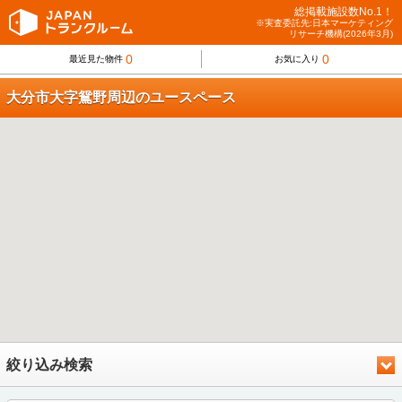
総掲載施設数No.1！
※実査委託先:日本マーケティング
リサーチ機構(2026年3月)
0
0
最近見た物件
お気に入り
大分市大字鴛野周辺のユースペース
絞り込み検索