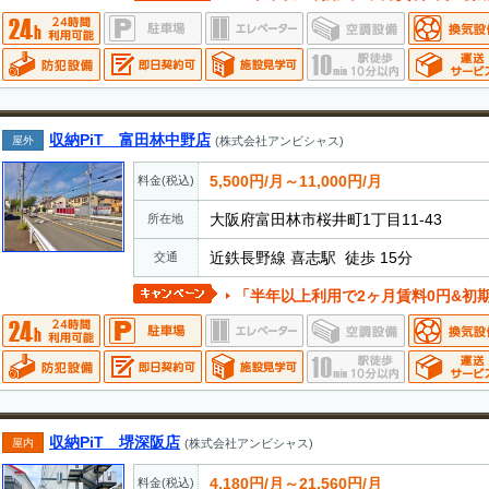
収納PiT 富田林中野店
屋外
(株式会社アンビシャス)
5,500円/月～11,000円/月
料金(税込)
大阪府富田林市桜井町1丁目11-43
所在地
近鉄長野線 喜志駅 徒歩 15分
交通
「半年以上利用で2ヶ月賃料0円&初
収納PiT 堺深阪店
屋内
(株式会社アンビシャス)
4,180円/月～21,560円/月
料金(税込)