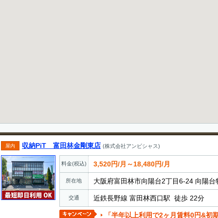
収納PiT 富田林金剛東店
屋内
(株式会社アンビシャス)
3,520円/月～18,480円/月
料金(税込)
大阪府富田林市向陽台2丁目6-24 向陽台
所在地
近鉄長野線 富田林西口駅 徒歩 22分
交通
「半年以上利用で2ヶ月賃料0円&初