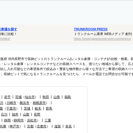
駐車場を探す
TRUNKROOM PRESS
簡単に比較！
トランクルーム業界 WEBメディア 創刊
m/bike/
https://www.japantrunkroom.com/press/
大阪府 河内長野市で収納ピットのトランクルーム[レンタル倉庫・コンテナ]の比較・検索
ム・レンタル倉庫・レンタルコンテナなどの収納スペースを、借りたい地域から探して、広さ・
間出し入れ可能などの希望条件で絞込み！豊富な物件数から様々な方法でご希望の収納スペ
す。収納ピットで気になるトランクルームを見つけたら、メールか電話でお問合せが可能で
岩手
宮城
（
仙台市
）
秋田
山形
福島
奈川
（
川崎市
・
横浜市
・
相模原市
）
葉
（
千葉市
）
茨城
栃木
群馬
石川
福井
山梨
長野
静岡
（
静岡市
・
浜松市
）
三重
兵庫
（
神戸市
）
京都
（
京都市
）
滋賀
奈良