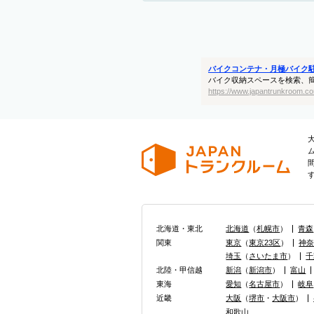
バイクコンテナ・月極バイク
バイク収納スペースを検索、
https://www.japantrunkroom.co
北海道・東北
北海道
（
札幌市
）
青森
関東
東京
（
東京23区
）
神
埼玉
（
さいたま市
）
千
北陸・甲信越
新潟
（
新潟市
）
富山
東海
愛知
（
名古屋市
）
岐阜
近畿
大阪
（
堺市
・
大阪市
）
和歌山