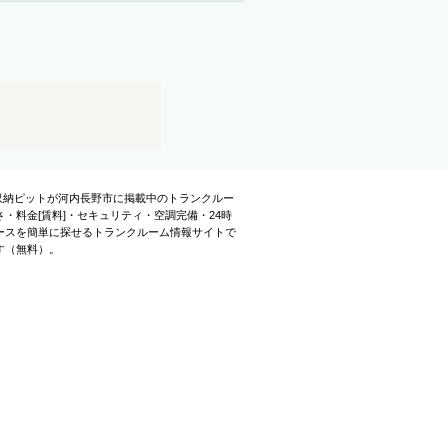
。収納ピットが河内長野市に掲載中のトランクルー
料金[賃料]・セキュリティ・空調完備・24時
ースを簡単に探せるトランクルーム情報サイトで
す（無料）。