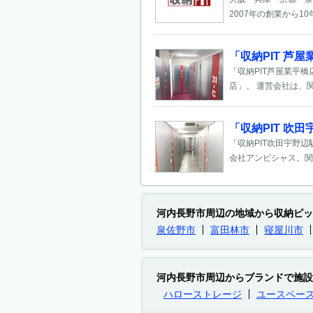
2007年の創業から1
「収納PIT 芦
「収納PIT芦屋業平
店」。 運営会社は、関西
「収納PIT 
「収納PIT吹田宇野
会社アンビシャス。関西圏
河内長野市周辺の地域から収納ピッ
泉佐野市
富田林市
寝屋川市
河内長野市周辺からブランドで施設
ハローストレージ
ユースペー