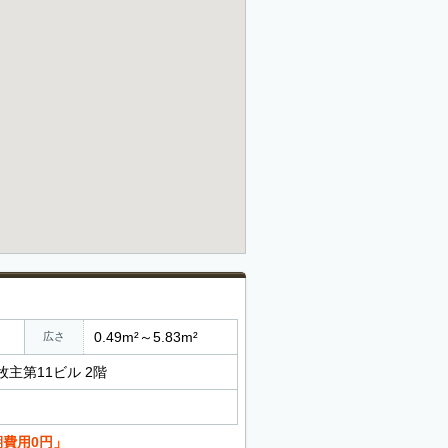
0.49m²～5.83m²
広さ
牧主第11ビル 2階
期費用0円」