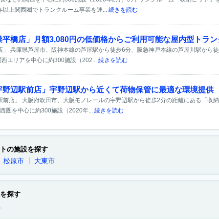
0年以上関西圏でトランクルーム事業を運...
続きを読む
屋業平橋店」月額3,080円の低価格からご利用可能な屋内型トラ
橋店」 兵庫県芦屋市、阪神本線の芦屋駅から徒歩6分、阪急神戸本線の芦屋川駅から徒
エリアを中心に約300施設（202...
続きを読む
吹田宇野辺駅前店」宇野辺駅から近くて荷物保管に最適な環境提供
辺駅前店」 大阪府吹田市、大阪モノレールの宇野辺駅から徒歩2分の距離にある「収納
を中心に約300施設（2020年...
続きを読む
トの施設を探す
松原市
大東市
を探す
ス