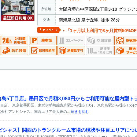
大阪府堺市中区深阪2丁目3-18 グラシア
所在地
南海泉北線 泉ケ丘駅 徒歩 28分
交通
「1ヶ月以上利用で3ヶ月賃料50%OF
田向島5丁目店」墨田区で月額3,080円からご利用可能な屋内型
5丁目店」 東京都墨田区、東武伊勢崎線曳舟駅から徒歩10分、東向島駅から徒歩15分
会社アンビシャス。関西エリア最大級の...
続きを読む
ビシャス】関西のトランクルーム市場の現状や注目エリアにつ
良などの関西を中心に約300施設（2020年2月）のトランクルーム「収納ピット