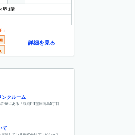
ス堺 1階
F」
詳細を見る
トランクルーム
の距離にある「収納PIT墨田向島5丁目
いて
」を展開している株式会社アンビシャス。