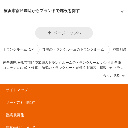
分）がかかります。月々の費用は月額利用料のみとなっており、共益費や管
換気設備も完備しているので、湿気や埃対策もできておりお客様の大切な荷
理費はかかりません。 時期によって新規ご契約者様限定のキャンペーンな
物をお預かりします。 費用や契約について教えてください。 借りやすく
横浜市南区周辺からブランドで施設を探す
どもございますので、LIFULLトランクルームから電話やメールにてお気軽
て、解約もしやすい、お客様ファーストを考えた契約フローになっていま
にお問い合わせください。 編集後記 屋内外の収納スペースを約75,000室以
す。入口横の壁面をガラス張りにしているので、中の様子を見ていただき、
上（2021年1月現在）運営している株式会社加瀬倉庫。その店舗開発や運営
Webにてお申込み契約いただければ、翌日からご利用が可能です。お得な
には徹底したお客様目線を感じた。特に値付けについては、他社を意識する
キャンペーンも常に行なっており、昔は6ヶ月使用していただくお客様は3
のではなく、自社が抱える膨大な顧客データを分析し、出店地のマーケティ
ヶ月間半額などでしたが、今はまずは使っていただきたいという想いから、
ページトップへ
ングと合わせて、お客様の期待を超えるべく緻密に価格の計算をする。設備
使用期間の縛りを無くしてキャンペーンを適用しています。月額の費用感も
についても、パーテーションを自社で開発するほか、月約10店舗の出店ペ
地域最安値レベルで提供しているので、安心してご利用いただけます。 編
ースを維持することで、大量に発注できるメリットを活かして価格を抑えて
集後記 現在、数多くのトランクルーム運営会社がある中で、「他社の価格
お客様に還元する。これらの姿勢を徹底することで、自社の製品力を高めな
帯を参考にしていますか？」という質問に対し、同社の代表の木村氏はこう
トランクルームTOP
加瀬のトランクルームのトランクルーム
神奈川県
がら同社のトランクルームは同じエリアの中でも、リーズナブルな価格で提
答える。「他社はあまり参考にしていない。自社の物件でお客様にご成約い
供できているのだと言う。お客様目線の運営は価格にとどまらず、荷物の搬
ただいている価格帯をもとに設定することで、本当にお客様が利用しやすい
入時には運搬サービス、撤退時には処分など、お客様のご要望に応じて対応
価格で提供できる」と。結果、自社の製品力を高めながら同社のトランクル
神奈川県 横浜市南区で加瀬のトランクルームのトランクルーム[レンタル倉庫・
できるサービスまで提供している。知人が首都圏でトランクルームの利用を
ームは同じエリアの中でも、約2割ほど安い価格で提供できているのだと言
コンテナ]の比較・検索。加瀬のトランクルームが横浜市南区に掲載中のトラン
検討している場合には、株式会社加瀬倉庫のトランクルームの利用を勧めよ
う。さらに今後の展開を聞くと、「衣類やゴルフ用品など専門分野に特化し
クルーム・レンタル倉庫・レンタルコンテナなどの収納スペースを、借りたい
うと思える取材であった。
たトランクルームやコンビニやランドリー併設店舗などを作りたい」「セキ
地域から探して、広さ・料金[賃料]・セキュリティ・空調完備・24時間出し入れ
ュリティカードを無くすことでカードを郵送する時間ロスを無くしたい（カ
可能などの希望条件で絞込み！豊富な物件数から様々な方法でご希望の収納ス
ードではない方法で解錠できる仕組みの導入）」など、お客様や時代の流れ
ペースを簡単に探せるトランクルーム情報サイトです。加瀬のトランクルーム
にあったアイデアや企画をいろいろと聞くことができた。若い会社だからこ
サイトマップ
で気になるトランクルームを見つけたら、メールか電話でお問合せが可能です
そ、柔軟に、そして真摯にサービスを提供していることが取材を通じて伝わ
ってきた。
（無料）。
サービス利用規約
従業員募集
運営会社について