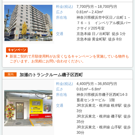
料金(税込)
7,700円/月～18,700円/月
広さ
0.81m²～2.43m²
所在地
神奈川県横浜市中区日ノ出町１－
７６－１ インペリアル横浜パー
クサイド205号室
交通
京急本線 日ノ出町駅 徒歩 1分
京急本線 黄金町駅 徒歩 8分
新規ご契約で月額使用料がお安くなるキャンペーンを実施している物件も
ございます。お気軽にお問い合わせください。
加瀬のトランクルーム磯子区西町
屋内
料金(税込)
4,400円/月～36,850円/月
広さ
0.81m²～6.8m²
所在地
神奈川県横浜市磯子区西町14-3
畜産センタービル 1階
交通
JR京浜東北・根岸線 根岸駅 徒歩
3分
JR京浜東北・根岸線 磯子駅 徒歩
35分
JR京浜東北・根岸線 山手駅 徒歩
30分