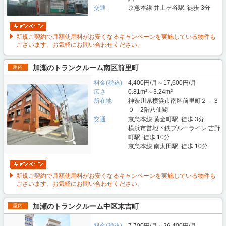
交通
京急本線 井土ヶ谷駅 徒歩 3分
新規ご契約で月額使用料がお安くなるキャンペーンを実施している物件も
ございます。お気軽にお問い合わせください。
加瀬のトランクルーム南区前里町
屋内
料金(税込)
4,400円/月～17,600円/月
広さ
0.81m²～3.24m²
所在地
神奈川県横浜市南区前里町２－３
０ 2階八仙閣
交通
京急本線 黄金町駅 徒歩 3分
横浜市営地下鉄ブルーライン 吉野
町駅 徒歩 10分
京急本線 南太田駅 徒歩 10分
新規ご契約で月額使用料がお安くなるキャンペーンを実施している物件も
ございます。お気軽にお問い合わせください。
加瀬のトランクルーム中区末吉町
屋内
料金(税込)
7,700円/月～26,400円/月