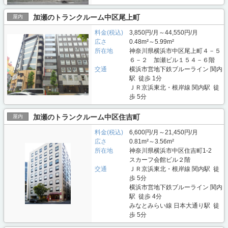
加瀬のトランクルーム中区尾上町
屋内
料金(税込)
3,850円/月～44,550円/月
広さ
0.48m²～5.99m²
所在地
神奈川県横浜市中区尾上町４－５
６－２ 加瀬ビル１５４－６階
交通
横浜市営地下鉄ブルーライン 関内
駅 徒歩 1分
ＪＲ京浜東北・根岸線 関内駅 徒
歩 5分
加瀬のトランクルーム中区住吉町
屋内
料金(税込)
6,600円/月～21,450円/月
広さ
0.81m²～3.56m²
所在地
神奈川県横浜市中区住吉町1-2
スカーフ会館ビル２階
交通
ＪＲ京浜東北・根岸線 関内駅 徒
歩 5分
横浜市営地下鉄ブルーライン 関内
駅 徒歩 4分
みなとみらい線 日本大通り駅 徒
歩 5分