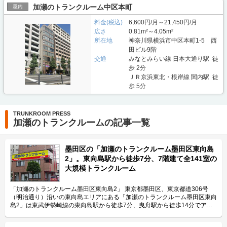
加瀬のトランクルーム中区本町
屋内
料金(税込)
6,600円/月～21,450円/月
広さ
0.81m²～4.05m²
所在地
神奈川県横浜市中区本町1-5 西
田ビル9階
交通
みなとみらい線 日本大通り駅 徒
歩 2分
ＪＲ京浜東北・根岸線 関内駅 徒
歩 5分
TRUNKROOM PRESS
加瀬のトランクルームの記事一覧
墨田区の「加瀬のトランクルーム墨田区東向島
2」。東向島駅から徒歩7分、7階建て全141室の
大規模トランクルーム
「加瀬のトランクルーム墨田区東向島2」 東京都墨田区、東京都道306号
（明治通り）沿いの東向島エリアにある「加瀬のトランクルーム墨田区東向
島2」は東武伊勢崎線の東向島駅から徒歩7分、曳舟駅から徒歩14分でアク
セス可能な便利な立地のトランクルームです。 運営会社は横浜市港北区に
本社を置き、東京・神奈川を中心に1,700ヶ所75,000室以上（2021年1月現