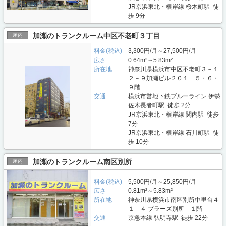
JR京浜東北・根岸線 桜木町駅 徒
歩 9分
加瀬のトランクルーム中区不老町３丁目
屋内
料金(税込)
3,300円/月～27,500円/月
広さ
0.64m²～5.83m²
所在地
神奈川県横浜市中区不老町３－１
２－９加瀬ビル２０１ ５・６・
９階
交通
横浜市営地下鉄ブルーライン 伊勢
佐木長者町駅 徒歩 2分
JR京浜東北・根岸線 関内駅 徒歩
7分
JR京浜東北・根岸線 石川町駅 徒
歩 10分
加瀬のトランクルーム南区別所
屋内
料金(税込)
5,500円/月～25,850円/月
広さ
0.81m²～5.83m²
所在地
神奈川県横浜市南区別所中里台４
１－４ プラーズ別所 １階
交通
京急本線 弘明寺駅 徒歩 22分