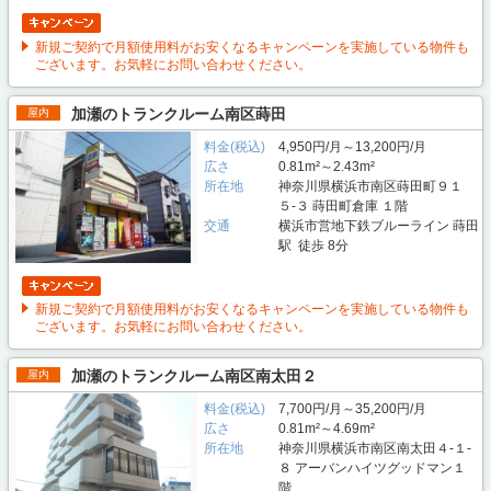
新規ご契約で月額使用料がお安くなるキャンペーンを実施している物件も
ございます。お気軽にお問い合わせください。
加瀬のトランクルーム南区蒔田
屋内
料金(税込)
4,950円/月～13,200円/月
広さ
0.81m²～2.43m²
所在地
神奈川県横浜市南区蒔田町９１
５-３ 蒔田町倉庫 １階
交通
横浜市営地下鉄ブルーライン 蒔田
駅 徒歩 8分
新規ご契約で月額使用料がお安くなるキャンペーンを実施している物件も
ございます。お気軽にお問い合わせください。
加瀬のトランクルーム南区南太田２
屋内
料金(税込)
7,700円/月～35,200円/月
広さ
0.81m²～4.69m²
所在地
神奈川県横浜市南区南太田４-１-
８ アーバンハイツグッドマン１
階