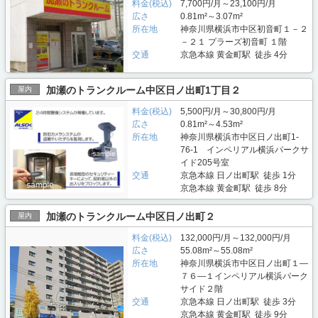
料金(税込)
7,700円/月～23,100円/月
広さ
0.81m²～3.07m²
所在地
神奈川県横浜市中区初音町１－２
－２１ プラーズ初音町 １階
交通
京急本線 黄金町駅 徒歩 4分
加瀬のトランクルーム中区日ノ出町1丁目２
屋内
料金(税込)
5,500円/月～30,800円/月
広さ
0.81m²～4.53m²
所在地
神奈川県横浜市中区日ノ出町1-
76-1 インペリアル横浜パークサ
イド205号室
交通
京急本線 日ノ出町駅 徒歩 1分
京急本線 黄金町駅 徒歩 8分
加瀬のトランクルーム中区日ノ出町２
屋内
料金(税込)
132,000円/月～132,000円/月
広さ
55.08m²～55.08m²
所在地
神奈川県横浜市中区日ノ出町１―
７６―１インペリアル横浜パーク
サイド２階
交通
京急本線 日ノ出町駅 徒歩 3分
京急本線 黄金町駅 徒歩 9分