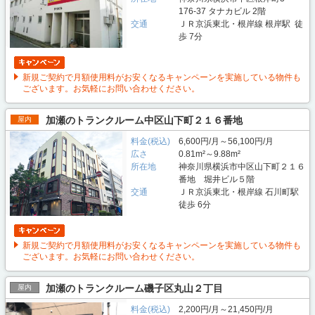
176-37 タナカビル 2階
交通
ＪＲ京浜東北・根岸線 根岸駅 徒
歩 7分
新規ご契約で月額使用料がお安くなるキャンペーンを実施している物件も
ございます。お気軽にお問い合わせください。
加瀬のトランクルーム中区山下町２１６番地
屋内
料金(税込)
6,600円/月～56,100円/月
広さ
0.81m²～9.88m²
所在地
神奈川県横浜市中区山下町２１６
番地 堀井ビル５階
交通
ＪＲ京浜東北・根岸線 石川町駅
徒歩 6分
新規ご契約で月額使用料がお安くなるキャンペーンを実施している物件も
ございます。お気軽にお問い合わせください。
加瀬のトランクルーム磯子区丸山２丁目
屋内
料金(税込)
2,200円/月～21,450円/月