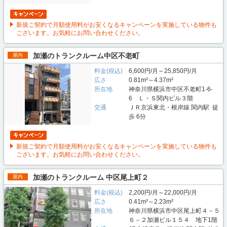
新規ご契約で月額使用料がお安くなるキャンペーンを実施している物件も
ございます。お気軽にお問い合わせください。
加瀬のトランクルーム中区不老町
屋内
料金(税込)
6,600円/月～25,850円/月
広さ
0.81m²～4.37m²
所在地
神奈川県横浜市中区不老町1-6-
6 Ｌ・Ｓ関内ビル３階
交通
ＪＲ京浜東北・根岸線 関内駅 徒
歩 6分
新規ご契約で月額使用料がお安くなるキャンペーンを実施している物件も
ございます。お気軽にお問い合わせください。
加瀬のトランクルーム 中区尾上町２
屋内
料金(税込)
2,200円/月～22,000円/月
広さ
0.41m²～2.23m²
所在地
神奈川県横浜市中区尾上町４－５
６－２加瀬ビル１５４ 地下1階