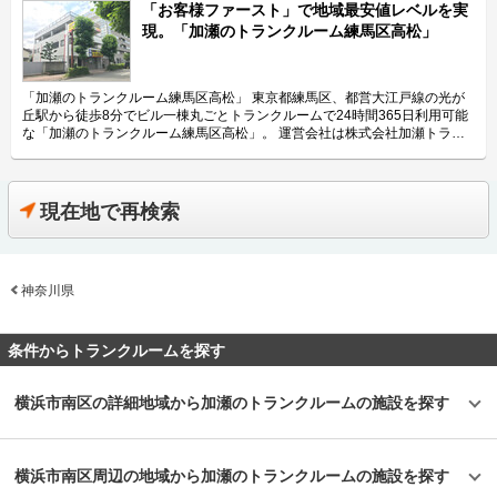
在）を運用する株式会社加瀬倉庫です。 今回は、株式会社加瀬倉庫が運営
「お客様ファースト」で地域最安値レベルを実
している「加瀬のトランクルーム墨田区東向島2」の特長や利用用途などを
現。「加瀬のトランクルーム練馬区高松」
ご紹介致します。 「加瀬のトランクルーム墨田区東向島2」の特長を教えて
ください。 「加瀬のトランクルーム墨田区東向島2」は7階建てのビル一棟
をトランクルーム専用施設として、141室を運営中の大規模トランクルーム
です。全141室のトランクルームには、0.3帖から4.6帖まで全28種類のサイ
「加瀬のトランクルーム練馬区高松」 東京都練馬区、都営大江戸線の光が
ズタイプが用意されておりますので、お客様のご予算やニーズに合ったお部
丘駅から徒歩8分でビル一棟丸ごとトランクルームで24時間365日利用可能
屋をご利用頂けます。お客様満足度の向上のために、設備や安全面にもこだ
な「加瀬のトランクルーム練馬区高松」。 運営会社は株式会社加瀬トラン
わっており、自社開発の高品質パーテーションの導入や警備会社と連携して
クサービス。1973年（昭和48年）設立と、長い歴史のある加瀬グループの
2重ロックのセキュリティ体制を構築するなど、お客様に安心してご利用頂
株式会社加瀬倉庫から2018年2月1日に新設分割して生まれた会社です。 今
ける施設となっています。「加瀬のトランクルーム墨田区東向島2」には専
回は、株式会社加瀬トランクサービスが運営している「加瀬のトランクルー
用駐車場がございますので、遠方のお客様でもお気軽にご利用頂けます。
ム練馬区高松」の特徴や利用用途の傾向、会社の想いなどをご紹介します。
現在地で再検索
主にどんな方がご利用されているのでしょうか？ 周辺にお住いのお客様に
加瀬のトランクルーム練馬区高松の特徴を教えてください。 加瀬のトラン
多く利用頂いております。「加瀬のトランクルーム墨田区東向島2」の周辺
クルーム練馬区高松はビル一棟丸ごとトランクルームで24時間365日利用可
には住宅街が広がっているため、周辺にお住いのファミリー層や個人のお客
能です。「加瀬ビル190」という名の通り加瀬グループの190棟目の自社ビ
様が季節物の衣類や書類などの保管場所としてご利用されています。また、
ルで、地下1階～地上3階まで4フロアをすべて専用使用の部屋に作り替えて
明治通りに面しており、専用の駐車場も完備しているので車でお越しのお客
神奈川県
オープンしています。そのため、スモールサイズから4帖以上の大きめの部
様のご利用にも便利です。 セキュリティや安全面について教えてくださ
屋があるなどいろいろな用途に使用できるサイズのトランクルームを取り揃
い。 「加瀬のトランクルーム墨田区東向島2」は無人店舗ながらも、お客様
え、地域最安値レベルの価格帯で展開できるのが特徴です。最高のコストパ
に24時間安心して荷物を保管頂けるように、万全なセキュリティ体制を整
フォーマンスと、充実したセキュリティ対策で、安心してお客様の大切な荷
条件からトランクルームを探す
えています。建物への入室には専用の鍵が必要となるほか、各部屋にも鍵を
物をお預かりします。 主にどんな方がご利用されているのでしょうか？ 都
設置しより安心安全な環境を構築しています。また、警備会社とも連携した
営大江戸線「光が丘駅」徒歩8分の場所に位置しており、近隣には集合住宅
セキュリティ体制を採用しておりますので、お客様の大切な荷物の保管にも
が立ち並んでいるエリアです。そのため、30代後半～50代のファミリー層
横浜市南区の詳細地域から加瀬のトランクルームの施設を探す
適しています。 費用や契約について教えてください。 月額4,400円～
のご利用が多く、価格も低額なので子育て世代の家庭にも優しいトランクル
32,450円（税込）の価格帯でご利用頂けます。お客様満足度を向上できる
ームです。交通量の多い幹線道路（笹目通り）から一本入った立地で、専用
ために、東向島エリアのマーケット調査だけでなく、自社が抱える5万人の
駐車場もあるためお車でお越しの際も安心してご利用いただけます。 セキ
既存顧客のデータを分析した価格設定を行っています。初期費用は、ご契約
ュリティや安全面について教えてください。 新耐震基準をクリアし、24時
横浜市南区周辺の地域から加瀬のトランクルームの施設を探す
月が無料となっており、翌月分の使用料と事務手数料（月額使用料の1ヶ月
間365日機械警備を導入し万全のセキュリティ体制を整えています。空調・