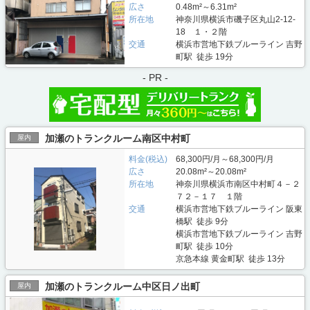
広さ
0.48m²～6.31m²
所在地
神奈川県横浜市磯子区丸山2-12-
18 １・２階
交通
横浜市営地下鉄ブルーライン 吉野
町駅 徒歩 19分
- PR -
加瀬のトランクルーム南区中村町
屋内
料金(税込)
68,300円/月～68,300円/月
広さ
20.08m²～20.08m²
所在地
神奈川県横浜市南区中村町４－２
７２－１７ １階
交通
横浜市営地下鉄ブルーライン 阪東
橋駅 徒歩 9分
横浜市営地下鉄ブルーライン 吉野
町駅 徒歩 10分
京急本線 黄金町駅 徒歩 13分
加瀬のトランクルーム中区日ノ出町
屋内