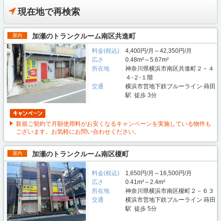
現在地で再検索
加瀬のトランクルーム南区共進町
屋内
料金(税込)
4,400円/月～42,350円/月
広さ
0.48m²～5.67m²
所在地
神奈川県横浜市南区共進町２－４
４‐２-１階
交通
横浜市営地下鉄ブルーライン 蒔田
駅 徒歩 3分
新規ご契約で月額使用料がお安くなるキャンペーンを実施している物件も
ございます。お気軽にお問い合わせください。
加瀬のトランクルーム南区榎町
屋内
料金(税込)
1,650円/月～16,500円/月
広さ
0.41m²～2.4m²
所在地
神奈川県横浜市南区榎町２－６３
交通
横浜市営地下鉄ブルーライン 蒔田
駅 徒歩 5分