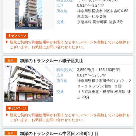
広さ
0.81m²～3.24m²
所在地
神奈川県横浜市中区末吉町4-68
東永第一ビル２階
交通
京急本線 黄金町駅 徒歩 3分
新規ご契約で月額使用料がお安くなるキャンペーンを実施している物件も
ございます。お気軽にお問い合わせください。
加瀬のトランクルーム磯子区丸山
屋内
料金(税込)
3,850円/月～165,163円/月
広さ
0.81m²～52.65m²
所在地
神奈川県横浜市磯子区丸山２－２
０－１６ メゾン滝頭 １階
交通
ＪＲ京浜東北・根岸線 根岸駅 徒
歩 20分
新規ご契約で月額使用料がお安くなるキャンペーンを実施している物件も
ございます。お気軽にお問い合わせください。
加瀬のトランクルーム中区日ノ出町1丁目
屋内