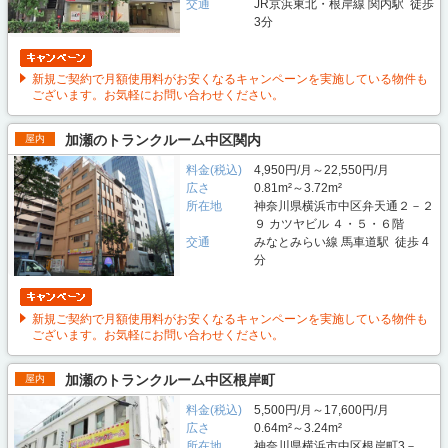
交通
JR京浜東北・根岸線 関内駅 徒歩
3分
新規ご契約で月額使用料がお安くなるキャンペーンを実施している物件も
ございます。お気軽にお問い合わせください。
加瀬のトランクルーム中区関内
屋内
料金(税込)
4,950円/月～22,550円/月
広さ
0.81m²～3.72m²
所在地
神奈川県横浜市中区弁天通２－２
９ カツヤビル ４・５・６階
交通
みなとみらい線 馬車道駅 徒歩 4
分
新規ご契約で月額使用料がお安くなるキャンペーンを実施している物件も
ございます。お気軽にお問い合わせください。
加瀬のトランクルーム中区根岸町
屋内
料金(税込)
5,500円/月～17,600円/月
広さ
0.64m²～3.24m²
所在地
神奈川県横浜市中区根岸町3－