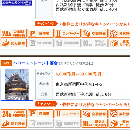
ＪＲ総武線 阿佐ヶ谷駅 徒歩 15分
西武新宿線 鷺ノ宮駅 徒歩 30分
西武新宿線 都立家政駅 徒歩 40分
物件によりお得なキャンペーンがあ
ハローストレージ中落合
屋内
(エリアリンク株式会社)
6,000円/月～63,000円/月
料金(税込)
東京都新宿区中落合1-4-5
所在地
西武新宿線 下落合駅 徒歩 6分
交通
物件によりお得なキャンペーンがあ