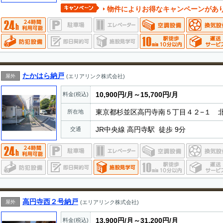
物件によりお得なキャンペーンがあ
たかはら納戸
屋外
(エリアリンク株式会社)
10,900円/月～15,700円/月
料金(税込)
東京都杉並区高円寺南５丁目４２−１ 
所在地
JR中央線 高円寺駅 徒歩 9分
交通
高円寺西２号納戸
屋外
(エリアリンク株式会社)
13,900円/月～31,200円/月
料金(税込)