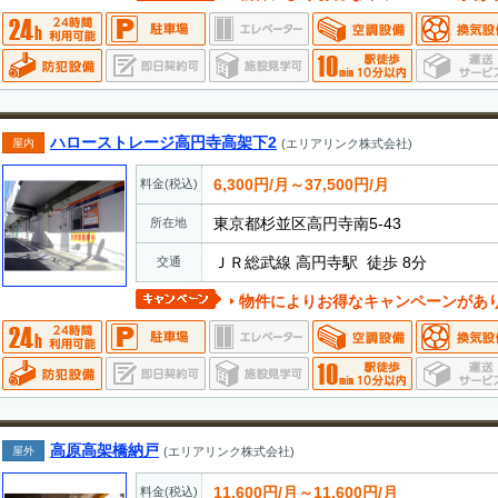
ハローストレージ高円寺高架下2
屋内
(エリアリンク株式会社)
6,300円/月～37,500円/月
料金(税込)
東京都杉並区高円寺南5-43
所在地
ＪＲ総武線 高円寺駅 徒歩 8分
交通
物件によりお得なキャンペーンがあ
高原高架橋納戸
屋外
(エリアリンク株式会社)
11,600円/月～11,600円/月
料金(税込)