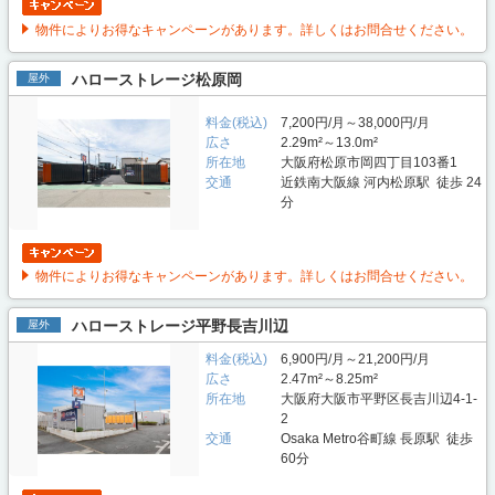
物件によりお得なキャンペーンがあります。詳しくはお問合せください。
ハローストレージ松原岡
屋外
料金(税込)
7,200円/月～38,000円/月
広さ
2.29m²～13.0m²
所在地
大阪府松原市岡四丁目103番1
交通
近鉄南大阪線 河内松原駅 徒歩 24
分
物件によりお得なキャンペーンがあります。詳しくはお問合せください。
ハローストレージ平野長吉川辺
屋外
料金(税込)
6,900円/月～21,200円/月
広さ
2.47m²～8.25m²
所在地
大阪府大阪市平野区長吉川辺4-1-
2
交通
Osaka Metro谷町線 長原駅 徒歩
60分