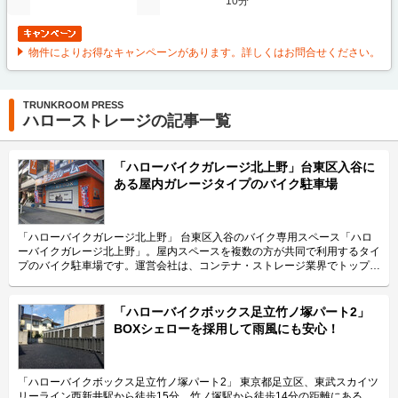
10分
物件によりお得なキャンペーンがあります。詳しくはお問合せください。
TRUNKROOM PRESS
ハローストレージの記事一覧
「ハローバイクガレージ北上野」台東区入谷に
ある屋内ガレージタイプのバイク駐車場
「ハローバイクガレージ北上野」 台東区入谷のバイク専用スペース「ハロ
ーバイクガレージ北上野」。屋内スペースを複数の方が共同で利用するタイ
プのバイク駐車場です。運営会社は、コンテナ・ストレージ業界でトップレ
ベルのシェアを誇り、東証マザーズにも上場しているエリアリンク株式会
社。 今回は、エリアリンク株式会社が運営している「ハローバイクガレー
ジ北上野」の特長や利用用途などをご紹介致します。 「ハローバイクガレ
「ハローバイクボックス足立竹ノ塚パート2」
ージ北上野」の特長を教えてください。 東京メトロ日比谷線の入谷駅から
BOXシェローを採用して雨風にも安心！
徒歩4分、JR山手線の鶯谷駅から徒歩10分の場所に位置する「ハローバイク
ガレージ北上野」。駅近なバイク駐車スペースであり、24時間365日ご利用
頂けます。広さ2.25帖・幅130cm・奥行き270cmのスペースをご用意して
おり、大型バイクの駐車にも対応可能です。また、屋内型トランクルーム
「ハローバイクボックス足立竹ノ塚パート2」 東京都足立区、東武スカイツ
「ハローストレージ北上野」と隣接していてパーツやメンテナンス用品の収
リーライン西新井駅から徒歩15分、竹ノ塚駅から徒歩14分の距離にある