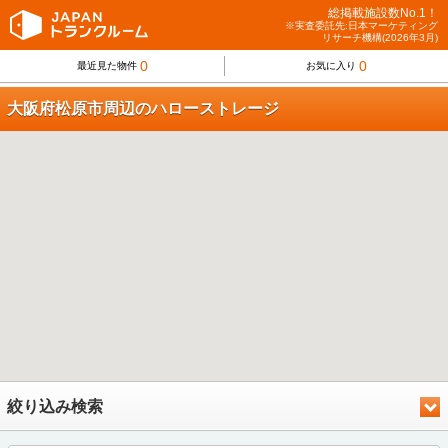
総掲載施設数No.1！
※実査委託先:日本マーケティング
リサーチ機構(2026年3月)
0
0
最近見た物件
お気に入り
大阪府松原市周辺のハローストレージ
絞り込み検索