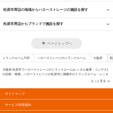
他、都心の店舗は一人暮らしの若い方や女性、法人企業にも利用いただいて
になる方は見学を申し込みください。契約時はバイクのナンバーを確認して
います。任意に調査したユーザーインタビューでは「一度使うと便利さが分
います。これからバイクを購入する方はお問い合わせの際にお知らせくださ
かった」という声も多く、衣類や本などの趣味や生活用品を自宅以外の押入
松原市周辺の地域からハローストレージの施設を探す
い。時期によっては月額使用料や事務手数料がお得になるキャンペーンも実
れに入れておく感覚で中長期的に利用されている傾向があります。 セキュ
施していますので、LIFULLトランクルームの施設詳細ページをご覧くださ
リティや安全面について教えてください。 トランクハウス24で細心の注意
い。 編集後記 現在、都内を中心に約1,000台（2020年1月現在）のバイク専
を払っているのが空気の流れ。外が寒いから中は暖かくではなく、結露やカ
松原市周辺からブランドで施設を探す
用スペースを管理しているエリアリンク株式会社。2016年頃、西東京エリ
ビができないように温度調整が必要で、その鍵を握るのが、各階に数点設置
アで試験的にはじめた駐車場タイプのバイクパーキングは当初ここまでの拡
しているサーキュレーター。風を送り込み部屋の空気を循環させることで荷
大を予想していなかったとのことだが、順調に拡大を続けているという。人
物を保管するのに最適な環境を1年中作り出しています。また、トランクハ
気施設の一つである足立区の「ハローバイクボックス足立竹ノ塚パート2」
ウス24東中野店では、スマートキーや専用アプリによる鍵の解錠施錠にも
は、風雨による汚れや浸食防止に強いBOXシェローを採用しており、東証
対応。警備会社と契約をしているため、万が一のことがあっても対応できる
ページトップへ
マザーズ上場企業が運営しているバイク専用のスペースなので、安心して利
ことはもちろん、小さなトラブルでも問い合わせれば、自社の物件管理部隊
用できると思った。
がすぐに駆けつける体制も整備しています。 費用や契約について教えてく
ださい。 簡単手続き。スマートキーを採用したことで、その場で専用アプ
リを使って施設のエントランスキーを解錠でき、スタッフの立会いがなくて
トランクルームTOP
ハローストレージのトランクルーム
大阪府
松
もスムーズに内覧できます。また、Webやスマホのみでも契約申し込みが
できるので、最短即日利用も可能です。不明点があれば、お気軽にお問い合
わせください。 編集後記 誰もが知っているキャラクター「キティちゃん」
大阪府 松原市でハローストレージのトランクルーム[レンタル倉庫・コンテナ]
がビル正面に大きく貼られているトランクハウス24。インパクトがありな
の比較・検索。ハローストレージが松原市に掲載中のトランクルーム・レンタ
がらも、街の景色に馴染んでいる親しみやすい印象を受けた。2018年から
ル倉庫・レンタルコンテナなどの収納スペースを、借りたい地域から探して、
開始した新しいトランクルームのサービスだが、そのはじめたきっかけをお
広さ・料金[賃料]・セキュリティ・空調完備・24時間出し入れ可能などの希望条
聞きすると、よりお客様に寄り添ったトランクルームを提供したかったから
件で絞込み！豊富な物件数から様々な方法でご希望の収納スペースを簡単に探
という声が返ってきた。もともと同社は屋外のコンテナ型トランクルームで
せるトランクルーム情報サイトです。ハローストレージで気になるトランクル
国内トップシェアを誇る企業だが、郊外にあることも多く、車を利用して自
サイトマップ
ームを見つけたら、メールか電話でお問合せが可能です（無料）。
ら伺う必要があった。その点、屋内型のトランクルームは住宅エリアにて使
いたいときに使える場所にあるという利点があり、女性が使いずらいという
サービス利用規約
イメージも安心のセキュリティやクリーンで清潔な部屋といった機能面でも
カバーしている。一度使ってみるとその便利さが気に入り、長く継続して使