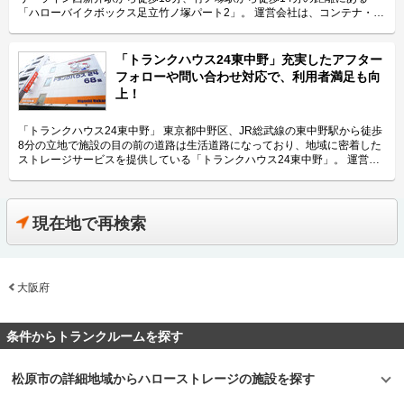
納にご利用頂けます。ツーリングにお出掛する際にも大変便利です。 主に
「ハローバイクボックス足立竹ノ塚パート2」。 運営会社は、コンテナ・ス
どんな方がご利用されているのでしょうか？ 主に入谷駅周辺エリアを中心
トレージ業界でトップレベルのシェアを誇り、東証マザーズにも上場してい
とした近隣エリアの方々にご利用頂いています。「ハローバイクガレージ北
るエリアリンク株式会社です。 今回は、エリアリンク株式会社が運営して
上野」は鶯谷や上野、稲荷町、田原町などからもアクセス良好なバイク専用
いる「ハローバイクボックス足立竹ノ塚パート2」の特長や利用用途などを
「トランクハウス24東中野」充実したアフター
施設なので、近隣エリアのライダーから人気があります。大きめの駐車スペ
ご紹介致します。 「ハローバイクボックス足立竹ノ塚パート2」の特長を教
フォローや問い合わせ対応で、利用者満足も向
ースのため、アメリカンクルーザー、レーサー・スポーツタイプ、ビッグス
えてください。 ボックスタイプの「ハローバイクボックス足立竹ノ塚パー
上！
クーターなど、高級車や大型車の保管にもご利用頂いております。 セキュ
ト2」は、国道4号線から車でアクセスしやすい立地にある施設です。 広さ2
リティや安全面について教えてください。 「ハローバイクガレージ北上
帖・幅110cm・奥行き252cm・高さ197cmのバイクボックスが17室ご用意
野」は屋内タイプで雨風を防ぐことができ、また、電動シャッターや防犯カ
しており、24時間365日自由にご利用頂けます。 エリアリンク株式会社の
「トランクハウス24東中野」 東京都中野区、JR総武線の東中野駅から徒歩
メラなどを設置しているためセキュリテイ面もしっかりしているので、盗難
「ハローバイクボックス」は全国のライダー様から愛されているBOXシェ
8分の立地で施設の目の前の道路は生活道路になっており、地域に密着した
やイタズラから愛車を守りたい、大切なバイクを雨風で汚したくない方にお
ローを採用した施設のため、風雨による汚れや浸食に強いのが特長です。幅
ストレージサービスを提供している「トランクハウス24東中野」。 運営会
すすめです。 費用や契約について教えてください。 月額17,400円（税込）
広いラダーレールが付いており、バイクの乗り入れが簡単です。また、ボッ
社はエリアリンク株式会社。コンテナ・ストレージ業界でトップシェアを誇
の価格でバイク1台を駐車できます。施設の詳細な仕様については事前内覧
クス内には棚を設置しておりますので、ヘルメットなどの小物を置くことも
り、東証マザーズにも上場している会社です。全国に展開しているレンタル
をおすすめ致します。ご契約の前に駐車スペースや立地など確認頂けます。
可能です。パーツやメンテナンス用品も収納できるのでとても便利です。
収納用スペース「ハローストレージ」は、屋外型と屋内型合わせて約6万人
契約時はバイクのメーカー・車種・ナンバーを確認していますが、これから
主にどんな方がご利用されているのでしょうか？ 東武伊勢崎線やつくばエ
に利用されています。 今回は、エリアリンク株式会社が運営している「ト
現在地で再検索
バイクを購入する方はお問い合わせの際にお知らせください。時期によって
クスプレス線が通る足立区内にお住いのライダーの方を中心にご利用頂いて
ランクハウス24東中野」の特徴や利用用途の傾向、会社の想いなどをご紹
は使用料や事務手数料がお得になるキャンペーンも実施していますので、
おります。主にアメリカンクルーザーやビッグスクーター、レーサー・スポ
介します。 トランクハウス24東中野の特徴を教えてください。 2018年12
LIFULLトランクルームのメール又は電話にてお問い合わせください。 編集
ーツタイプなど高級車又は大型車の保管が多くみられます。 セキュリティ
月にオープンした「トランクハウス24東中野」。1階〜4階まで1軒まるごと
後記 「ハローバイクガレージ北上野」は駅から近くて万全なセキュリティ
や安全面について教えてください。 「ハローバイクボックス足立竹ノ塚パ
トランクルームで、部屋の大きさは0.9帖のコンパクトサイズから9.8帖の大
のある施設のため、人気がある。満車になることも多いため、気になった方
ート2」はBOXシェローを採用した施設のため屋外タイプのバイクパーキン
大阪府
きいサイズまで展開しています。24時間365日利用でき、セキュリティも空
はお早めにお問い合わせした方が良さそうだ。 運営会社は東証マザーズ上
グと違って雨風を防ぐことができ、盗難のリスクも抑えることができます。
調も最新設備を整えているため、衣類・本・季節物などの荷物から大型家具
場企業でもあるエリアリンク株式会社。2016年頃、西東京エリアで試験的
各バイクボックスにバイクを収納するタイプなので、他の方のバイクを気に
や機材・備品など法人利用まで幅広い用途にご利用いただけます。 主にど
にはじめた駐車場タイプのバイクパーキングは当初ここまでの拡大を予想し
する必要がありません。セキュリティ面としてバイクボックスの扉に南京錠
んな方がご利用されているのでしょうか？ お客様は店舗から1.5キロ圏内に
条件からトランクルームを探す
ていなかったとのことだが、順調に拡大を続け、現在、都内を中心に1,000
をつけており、安心してバイクを保管できる収納スペースです。また、施設
お住いの方がほとんどです。他社であれば3キロ圏内程か車で移動する場所
台分ほどスペースを管理している（2020年1月現在）。その運営ノウハウが
内には外灯照明も完備していますので、夜間でもバイクを出し入れしやすい
にあることが多いのですが、「トランクハウス24」は住宅街の生活道路に
ある「ハローバイクガレージ北上野」は、誰もが安心して利用できる施設な
環境です。 費用や契約について教えてください。 月額11,300円（税込）の
面しているため地域に密着した運営ができています（ご自宅から車で荷物を
松原市の詳細地域からハローストレージの施設を探す
ので、愛車を守りたい近隣エリアの方は要チェックなスポットではないかと
価格でバイクボックスをご利用頂けます。「ハローバイクボックス足立竹ノ
運送するサービスも利用可能）。また、利用用途で多いのはファミリー層の
思った。
塚パート2」は施設見学が可能なので、バイクボックスの大きさや立地が気