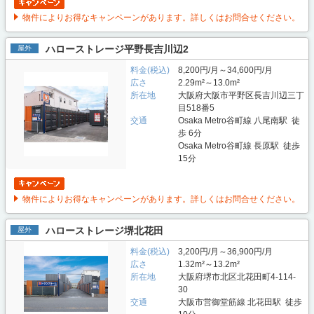
物件によりお得なキャンペーンがあります。詳しくはお問合せください。
ハローストレージ平野長吉川辺2
屋外
料金(税込)
8,200円/月～34,600円/月
広さ
2.29m²～13.0m²
所在地
大阪府大阪市平野区長吉川辺三丁
目518番5
交通
Osaka Metro谷町線 八尾南駅 徒
歩 6分
Osaka Metro谷町線 長原駅 徒歩
15分
物件によりお得なキャンペーンがあります。詳しくはお問合せください。
ハローストレージ堺北花田
屋外
料金(税込)
3,200円/月～36,900円/月
広さ
1.32m²～13.2m²
所在地
大阪府堺市北区北花田町4-114-
30
交通
大阪市営御堂筋線 北花田駅 徒歩