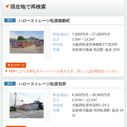
現在地で再検索
ハローストレージ松原南新町
屋外
料金(税込)
7,000円/月～27,000円/月
広さ
3.3m²～13.2m²
所在地
大阪府松原市南新町2丁目209
交通
近鉄南大阪線 布忍駅 徒歩 10分
物件によりお得なキャンペーンがあります。詳しくはお問合せください。
ハローストレージ松原別所
屋外
料金(税込)
6,300円/月～39,900円/月
広さ
2.47m²～13.2m²
所在地
大阪府松原市別所1-24-1
交通
近鉄南大阪線 河内松原駅 徒歩 24
分