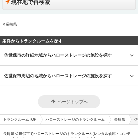
に利用されています。 今回は、エリアリンク株式会社が運営している「ト
現在地で再検索
バイクを購入する方はお問い合わせの際にお知らせください。時期によって
クスプレス線が通る足立区内にお住いのライダーの方を中心にご利用頂いて
ランクハウス24東中野」の特徴や利用用途の傾向、会社の想いなどをご紹
は使用料や事務手数料がお得になるキャンペーンも実施していますので、
おります。主にアメリカンクルーザーやビッグスクーター、レーサー・スポ
介します。 トランクハウス24東中野の特徴を教えてください。 2018年12
LIFULLトランクルームのメール又は電話にてお問い合わせください。 編集
ーツタイプなど高級車又は大型車の保管が多くみられます。 セキュリティ
月にオープンした「トランクハウス24東中野」。1階〜4階まで1軒まるごと
後記 「ハローバイクガレージ北上野」は駅から近くて万全なセキュリティ
や安全面について教えてください。 「ハローバイクボックス足立竹ノ塚パ
トランクルームで、部屋の大きさは0.9帖のコンパクトサイズから9.8帖の大
のある施設のため、人気がある。満車になることも多いため、気になった方
ート2」はBOXシェローを採用した施設のため屋外タイプのバイクパーキン
長崎県
きいサイズまで展開しています。24時間365日利用でき、セキュリティも空
はお早めにお問い合わせした方が良さそうだ。 運営会社は東証マザーズ上
グと違って雨風を防ぐことができ、盗難のリスクも抑えることができます。
調も最新設備を整えているため、衣類・本・季節物などの荷物から大型家具
場企業でもあるエリアリンク株式会社。2016年頃、西東京エリアで試験的
各バイクボックスにバイクを収納するタイプなので、他の方のバイクを気に
や機材・備品など法人利用まで幅広い用途にご利用いただけます。 主にど
にはじめた駐車場タイプのバイクパーキングは当初ここまでの拡大を予想し
する必要がありません。セキュリティ面としてバイクボックスの扉に南京錠
んな方がご利用されているのでしょうか？ お客様は店舗から1.5キロ圏内に
条件からトランクルームを探す
ていなかったとのことだが、順調に拡大を続け、現在、都内を中心に1,000
をつけており、安心してバイクを保管できる収納スペースです。また、施設
お住いの方がほとんどです。他社であれば3キロ圏内程か車で移動する場所
台分ほどスペースを管理している（2020年1月現在）。その運営ノウハウが
内には外灯照明も完備していますので、夜間でもバイクを出し入れしやすい
にあることが多いのですが、「トランクハウス24」は住宅街の生活道路に
ある「ハローバイクガレージ北上野」は、誰もが安心して利用できる施設な
環境です。 費用や契約について教えてください。 月額11,300円（税込）の
面しているため地域に密着した運営ができています（ご自宅から車で荷物を
佐世保市の詳細地域からハローストレージの施設を探す
ので、愛車を守りたい近隣エリアの方は要チェックなスポットではないかと
価格でバイクボックスをご利用頂けます。「ハローバイクボックス足立竹ノ
運送するサービスも利用可能）。また、利用用途で多いのはファミリー層の
思った。
塚パート2」は施設見学が可能なので、バイクボックスの大きさや立地が気
他、都心の店舗は一人暮らしの若い方や女性、法人企業にも利用いただいて
になる方は見学を申し込みください。契約時はバイクのナンバーを確認して
います。任意に調査したユーザーインタビューでは「一度使うと便利さが分
います。これからバイクを購入する方はお問い合わせの際にお知らせくださ
かった」という声も多く、衣類や本などの趣味や生活用品を自宅以外の押入
佐世保市周辺の地域からハローストレージの施設を探す
い。時期によっては月額使用料や事務手数料がお得になるキャンペーンも実
れに入れておく感覚で中長期的に利用されている傾向があります。 セキュ
施していますので、LIFULLトランクルームの施設詳細ページをご覧くださ
リティや安全面について教えてください。 トランクハウス24で細心の注意
い。 編集後記 現在、都内を中心に約1,000台（2020年1月現在）のバイク専
を払っているのが空気の流れ。外が寒いから中は暖かくではなく、結露やカ
用スペースを管理しているエリアリンク株式会社。2016年頃、西東京エリ
ビができないように温度調整が必要で、その鍵を握るのが、各階に数点設置
アで試験的にはじめた駐車場タイプのバイクパーキングは当初ここまでの拡
しているサーキュレーター。風を送り込み部屋の空気を循環させることで荷
ページトップへ
大を予想していなかったとのことだが、順調に拡大を続けているという。人
物を保管するのに最適な環境を1年中作り出しています。また、トランクハ
気施設の一つである足立区の「ハローバイクボックス足立竹ノ塚パート2」
ウス24東中野店では、スマートキーや専用アプリによる鍵の解錠施錠にも
は、風雨による汚れや浸食防止に強いBOXシェローを採用しており、東証
対応。警備会社と契約をしているため、万が一のことがあっても対応できる
マザーズ上場企業が運営しているバイク専用のスペースなので、安心して利
ことはもちろん、小さなトラブルでも問い合わせれば、自社の物件管理部隊
トランクルームTOP
ハローストレージのトランクルーム
長崎県
佐
用できると思った。
がすぐに駆けつける体制も整備しています。 費用や契約について教えてく
ださい。 簡単手続き。スマートキーを採用したことで、その場で専用アプ
リを使って施設のエントランスキーを解錠でき、スタッフの立会いがなくて
長崎県 佐世保市でハローストレージのトランクルーム[レンタル倉庫・コンテ