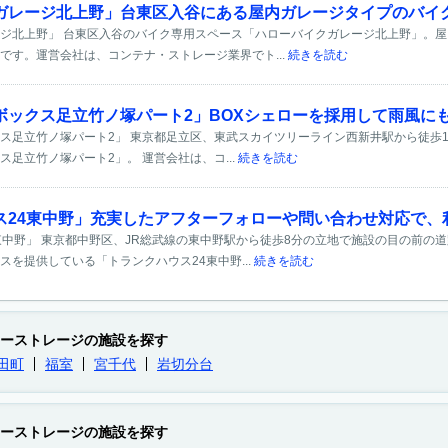
ガレージ北上野」台東区入谷にある屋内ガレージタイプのバイ
ジ北上野」 台東区入谷のバイク専用スペース「ハローバイクガレージ北上野」。
です。運営会社は、コンテナ・ストレージ業界でト...
続きを読む
ボックス足立竹ノ塚パート2」BOXシェローを採用して雨風に
ス足立竹ノ塚パート2」 東京都足立区、東武スカイツリーライン西新井駅から徒歩1
足立竹ノ塚パート2」。 運営会社は、コ...
続きを読む
ス24東中野」充実したアフターフォローや問い合わせ対応で、
東中野」 東京都中野区、JR総武線の東中野駅から徒歩8分の立地で施設の目の前の
スを提供している「トランクハウス24東中野...
続きを読む
ーストレージの施設を探す
田町
福室
宮千代
岩切分台
ーストレージの施設を探す