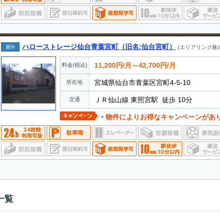
ハローストレージ仙台青葉宮町（旧名:仙台宮町）
屋外
(エリアリンク株
11,200円/月～42,700円/月
料金(税込)
宮城県仙台市青葉区宮町4-5-10
所在地
ＪＲ仙山線 東照宮駅 徒歩 10分
交通
物件によりお得なキャンペーンがあ
一覧