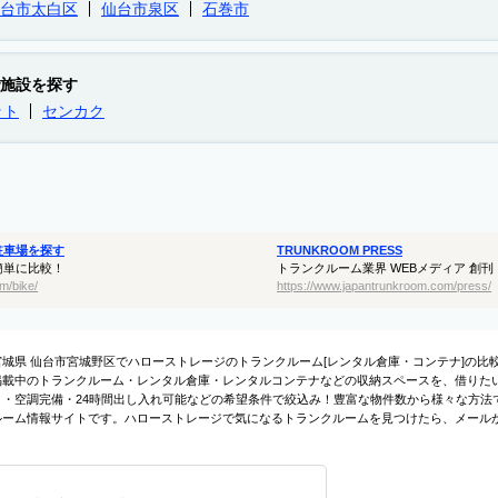
台市太白区
仙台市泉区
石巻市
施設を探す
ット
センカク
駐車場を探す
TRUNKROOM PRESS
簡単に比較！
トランクルーム業界 WEBメディア 創刊
m/bike/
https://www.japantrunkroom.com/press/
宮城県 仙台市宮城野区でハローストレージのトランクルーム[レンタル倉庫・コンテナ]の
掲載中のトランクルーム・レンタル倉庫・レンタルコンテナなどの収納スペースを、借りたい
ィ・空調完備・24時間出し入れ可能などの希望条件で絞込み！豊富な物件数から様々な方法
ルーム情報サイトです。ハローストレージで気になるトランクルームを見つけたら、メール