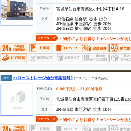
宮城県仙台市青葉区小田原4丁目4-16
所在地
JR仙石線 仙台駅 徒歩 19分
交通
JR仙山線 東照宮駅 徒歩 20分
JR仙石線 榴ケ岡駅 徒歩 20分
物件によりお得なキャンペーンがあ
ハローストレージ仙台青葉宮町2
屋外
(エリアリンク株式会社)
6,000円/月～31,600円/月
料金(税込)
宮城県仙台市青葉区宮町四丁目115番1
所在地
JR仙山線 東照宮駅 徒歩 10分
交通
物件によりお得なキャンペーンがあ