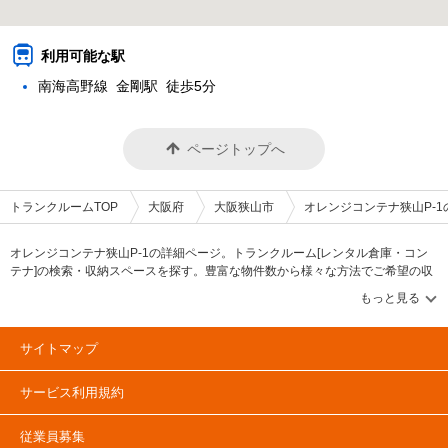
利用可能な駅
南海高野線 金剛駅 徒歩5分
ページトップへ
トランクルームTOP
大阪府
大阪狭山市
オレンジコンテナ狭山P-1
オレンジコンテナ狭山P-1の詳細ページ。トランクルーム[レンタル倉庫・コン
テナ]の検索・収納スペースを探す。豊富な物件数から様々な方法でご希望の収
納スペースを簡単に探せるトランクルーム情報サイトです。オレンジコンテナ
狭山P-1の住所・最寄りの駅、物件タイプのご紹介や料金表、お得なキャンペー
ン情報もあります。気になる物件タイプを見つけたら、メールか電話でお問合
せが可能です（無料）。
サイトマップ
サービス利用規約
従業員募集