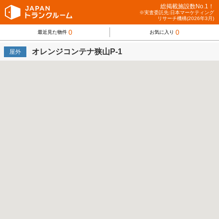
総掲載施設数No.1！
※実査委託先:日本マーケティング
リサーチ機構(2026年3月)
0
0
最近見た物件
お気に入り
オレンジコンテナ狭山P-1
屋外