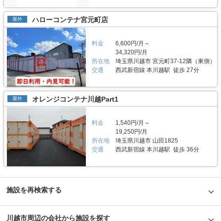
ハローコンテナ宮元町店
屋外
料金
6,600円/月～
34,320円/月
所在地
埼玉県川越市 宮元町37-12隣（東側）
交通
西武新宿線 本川越駅 徒歩 27分
オレンジコンテナ川越Part1
屋外
料金
1,540円/月～
19,250円/月
所在地
埼玉県川越市 山田1825
交通
西武新宿線 本川越駅 徒歩 36分
施設を再検索する
川越市周辺の会社から施設を探す