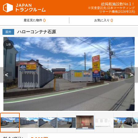
総掲載施設数No.1！
※実査委託先:日本マーケティング
リサーチ機構(2026年3月)
0
0
最近見た物件
お気に入り
ハローコンテナ石原
屋外
1/8
<
>