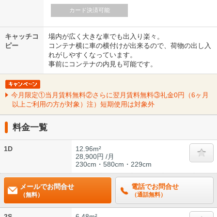
カード決済可能
キャッチコ
場内が広く大きな車でも出入り楽々。
ピー
コンテナ横に車の横付けが出来るので、荷物の出し入
れがしやすくなっています。
事前にコンテナの内見も可能です。
今月限定①当月賃料無料②さらに翌月賃料無料③礼金0円（6ヶ月
以上ご利用の方が対象）注）短期使用は対象外
料金一覧
1D
12.96m²
28,900円 /月
230cm・580cm・229cm
メールでお問合せ
電話でお問合せ
（無料）
（通話無料）
2S
6.48m²