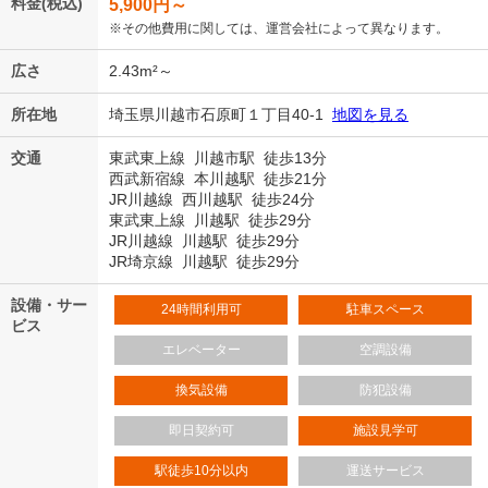
料金(税込)
5,900
円～
※その他費用に関しては、運営会社によって異なります。
広さ
2.43m²～
所在地
埼玉県川越市石原町１丁目40-1
地図を見る
交通
東武東上線 川越市駅 徒歩13分
西武新宿線 本川越駅 徒歩21分
JR川越線 西川越駅 徒歩24分
東武東上線 川越駅 徒歩29分
JR川越線 川越駅 徒歩29分
JR埼京線 川越駅 徒歩29分
設備・サー
24時間利用可
駐車スペース
ビス
エレベーター
空調設備
換気設備
防犯設備
即日契約可
施設見学可
駅徒歩10分以内
運送サービス