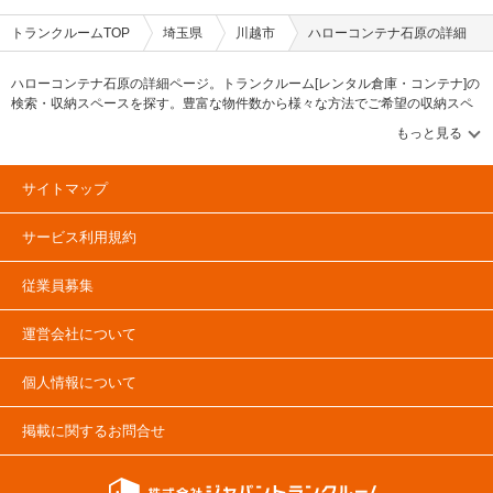
トランクルームTOP
埼玉県
川越市
ハローコンテナ石原の詳細
ハローコンテナ石原の詳細ページ。トランクルーム[レンタル倉庫・コンテナ]の
検索・収納スペースを探す。豊富な物件数から様々な方法でご希望の収納スペ
ースを簡単に探せるトランクルーム情報サイトです。ハローコンテナ石原の住
所・最寄りの駅、物件タイプのご紹介や料金表、お得なキャンペーン情報もあ
ります。気になる物件タイプを見つけたら、メールか電話でお問合せが可能で
す（無料）。
サイトマップ
サービス利用規約
従業員募集
運営会社について
個人情報について
掲載に関するお問合せ