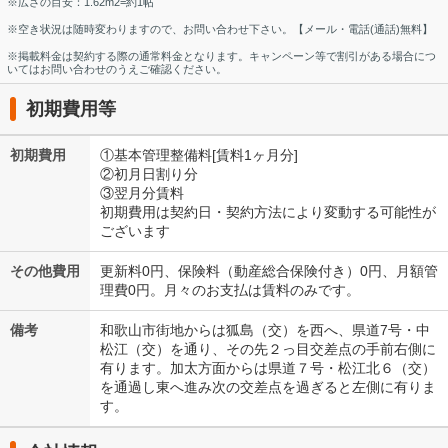
※広さの目安：1.62m2=約1帖
※空き状況は随時変わりますので、お問い合わせ下さい。【メール・電話(通話)無料】
※掲載料金は契約する際の通常料金となります。キャンペーン等で割引がある場合につ
いてはお問い合わせのうえご確認ください。
初期費用等
初期費用
①基本管理整備料[賃料1ヶ月分]
②初月日割り分
③翌月分賃料
初期費用は契約日・契約方法により変動する可能性が
ございます
その他費用
更新料0円、保険料（動産総合保険付き）0円、月額管
理費0円。月々のお支払は賃料のみです。
備考
和歌山市街地からは狐島（交）を西へ、県道7号・中
松江（交）を通り、その先２っ目交差点の手前右側に
有ります。加太方面からは県道７号・松江北６（交）
を通過し東へ進み次の交差点を過ぎると左側に有りま
す。