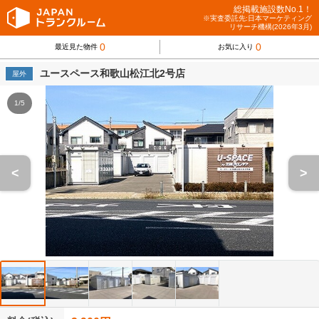
総掲載施設数No.1！
※実査委託先:日本マーケティング
リサーチ機構(2026年3月)
0
0
最近見た物件
お気に入り
ユースペース和歌山松江北2号店
屋外
1/5
<
>