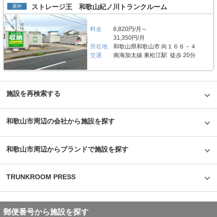
入れできる設備も完備しているため、女性一人でのご利用も安心です。 費
る装置も用意しています。エレベーター、台車、踏み台など、荷物をより簡
ストレージ王 和歌山紀ノ川トランクルーム
屋外
用や契約について教えてください。 収納スペースの価格帯は月額4,200円～
単に出し入れできる設備も完備しているため、女性一人でのご利用も安心で
42,900円（税込）、サイズタイプは0.5帖から3.3帖まで幅広くご用意してい
す。 セキュリティや安全面について教えてください。 安心してご利用いた
ます。初期費用として賃料3か月分(前納)のほか、基本管理設備料(賃料1か
だけるよう屋内施設には監視カメラやモニターを設置し、定期的な巡回を行
料金
6,820円/月～
月分)が掛かります。お支払いにつきましては、クレジットカード払いある
っております。またご契約の中には動産総合保険も含まれておりますので、
31,350円/月
いは口座振替をご利用頂けます。「ユースペース宇都宮中今泉店」は施設見
万が一のときも安心いただけます。加えて、人感LEDライトなどを兼ね備え
所在地
和歌山県和歌山市 向１６６－４
学可能なトランクルームなので、ご契約の前に部屋の雰囲気や広さなどが確
た室内タイプの収納スペースであるので、女性の方でも安心して使えるよう
交通
南海加太線 東松江駅 徒歩 20分
認できます。ご希望の方はLIFULLトランクルームから電話やメールにてお
に工夫しています。入口は専用キーで解錠できるため、365日24時間いつで
気軽にお問い合わせください。 編集後記 三協フロンテア株式会社の「ユー
もご利用いただけます。空調換気設備としてエアコン、サーキュレーターな
スペース宇都宮中今泉店」は清潔感と安心感があるトランクルームだった。
どを設置しお客様が満足できるサービスを提供しています。 費用や契約に
外観にはルーバーパネルが使われており、一見してトランクルームとは思え
ついて教えてください。 ご契約では、月々の賃料のほかに基本管理整備料
ないほどお洒落でデザインのこだわりも感じた。また万全なセキュリティか
（賃料1ヶ月分）をいただいておりますが、それ以外にお支払いいただく固
施設を再検索する
らくる安心感や、お客様目線での除湿機の設置や棚板付きルームなど気遣い
定費用はありません。部屋の雰囲気や広さなど、気になる点は事前の内見
も感じぜひ利用したいと思える施設だった。また、「ユースペース宇都宮中
（見学）チェックをおすすめをしています。時期によって特別賃貸キャンペ
今泉店」の隠れ家ルームは、エアコンと換気扇が設置されているだけでな
ーンや、他社のりかえウェルカムキャンペーンなども開催しています。最短
く、テレワークの場所として需要が高まっていることからWi-Fiも設置され
1ヶ月などの短期利用や即日利用も可能です。月々のお支払いは、口座振替
和歌山市周辺の会社から施設を探す
ているなど付加価値の高い部屋も提供しており、利用客に寄り添った店舗で
やクレジットカード決済がご利用いただけます。 編集後記 「ユースペース
あると感じた。またゴルフバックや大型の荷物を収納したい場合には、1ヶ
水戸赤塚店」は清潔感と安心感があるトランクルームだった。トランクルー
月の管理料にプラス1,000円（税込）で使えるワークスペースを活用して現
ムの色は白を基調とし、全体的に清潔感があり、万全なセキュリティ設備や
和歌山市周辺からブランドで施設を探す
地に着いてから荷物の整理することが出来るのも特徴的で、今後も従来のト
上場企業が管理している施設などで安心して使える要素が多いトランクルー
ランクルームにどのような付加価値を付けた施設を展開するのか注目したい
ムだと思った。また、洗面所を設置しているため、手の汚れなどに気を遣わ
と思った。
ずに収納できるのも良いと感じた。「ユースペース水戸赤塚店」は、1ヶ月
の管理料にプラス1,000円で使えるワークスペースがあることも特徴で、館
TRUNKROOM PRESS
内はアロマやリラックスできるBGMが設置されており、日々の生活の一部
としても利用したくなる「ライフスタイルを豊かにする場所」という印象を
受けた。近隣エリアの方で、収納空間を借りたい方がいたら紹介したい物件
だと思った。
郵便番号から施設を探す