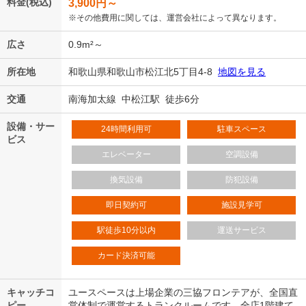
料金(税込)
3,900
円～
※その他費用に関しては、運営会社によって異なります。
広さ
0.9m²～
所在地
和歌山県和歌山市松江北5丁目4-8
地図を見る
交通
南海加太線 中松江駅 徒歩6分
設備・サー
24時間利用可
駐車スペース
ビス
エレベーター
空調設備
換気設備
防犯設備
即日契約可
施設見学可
駅徒歩10分以内
運送サービス
カード決済可能
キャッチコ
ユースペースは上場企業の三協フロンテアが、全国直
ピー
営体制で運営するトランクルームです。全店1階建て