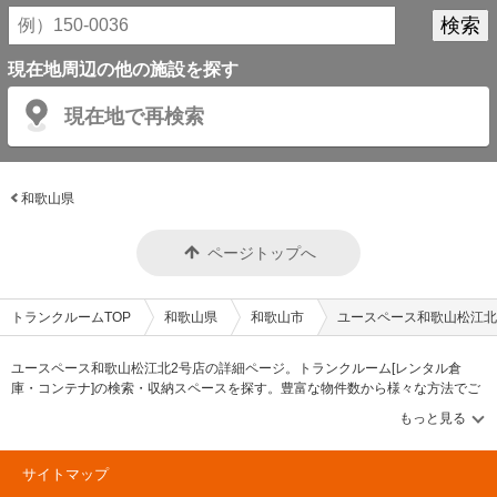
現在地周辺の他の施設を探す
現在地で再検索
和歌山県
ページトップへ
トランクルームTOP
和歌山県
和歌山市
ユースペース和歌山松江北
ユースペース和歌山松江北2号店の詳細ページ。トランクルーム[レンタル倉
庫・コンテナ]の検索・収納スペースを探す。豊富な物件数から様々な方法でご
希望の収納スペースを簡単に探せるトランクルーム情報サイトです。ユースペ
ース和歌山松江北2号店の住所・最寄りの駅、物件タイプのご紹介や料金表、お
得なキャンペーン情報もあります。気になる物件タイプを見つけたら、メール
か電話でお問合せが可能です（無料）。
サイトマップ