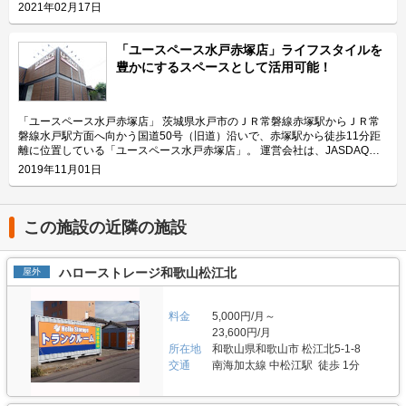
ンテア株式会社。トランクルームだけでなく、テレワーク、会議、商談など
2021年02月17日
に利用できるレンタルスペースも展開しているブランド「U-SPACE（ユー
スペース）」の運営会社です。 今回は、三協フロンテア株式会社が運営し
ている「ユースペース宇都宮中今泉店」の特長や利用用途などをご紹介致し
「ユースペース水戸赤塚店」ライフスタイルを
ます。 「ユースペース宇都宮中今泉店」の特長を教えてください。 「ユー
豊かにするスペースとして活用可能！
スペース宇都宮中今泉店」はトランクルームを通じてライフスタイルを豊か
にするというコンセプト「+U」の施設としてお客様に付加価値のある快適
な空間を提供したいという想いから、通常の収納スペースのほか、趣味やテ
レワークの場所としても利用可能な「隠れ家ルーム」、収納する荷物の整
「ユースペース水戸赤塚店」 茨城県水戸市のＪＲ常磐線赤塚駅からＪＲ常
理・手入れが可能なご契約者様共有の「ワークスペース」といった付加価値
磐線水戸駅方面へ向かう国道50号（旧道）沿いで、赤塚駅から徒歩11分距
をつけた部屋も提供しています。また、お客様からの「棚板が付いている方
離に位置している「ユースペース水戸赤塚店」。 運営会社は、JASDAQに
が収納がしやすく便利」という声を受けて、サイズの小さいS1タイプ、S2
上場している企業で全国に395店舗、約21,000室のトランクルームを直接運
2019年11月01日
タイプのお部屋には全て棚板を標準装備として提供するなどお客様目線で店
営している（2019年8月末現在）三協フロンテア株式会社。近年はレンタル
舗を運営しています。 主にどんな方がご利用されているのでしょうか？
スペースやワークスペースなど人々の心や暮らしを豊かにするサービスも拡
「ユースペース宇都宮中今泉店」が位置する栃木県宇都宮市は、20年前と
充している会社です。 今回は、三協フロンテア株式会社が運営している
比較して人口が増えていることもあり、近隣にお住いのファミリー層などの
「ユースペース水戸赤塚店」の特徴や利用用途などをご紹介します。 「ユ
この施設の近隣の施設
利用が多く、書類や本などのほか、「ワークスペース」を利用して荷物の整
ースペース水戸赤塚店」の特徴を教えてください。 「ユースペース水戸赤
理・手入れが可能なためゴルフバックなどの収容ニーズも高いです。また、
塚店」はトランクルームを通じてライフスタイルを豊かにするというコンセ
奥州街道に面した立地で専用駐車場もあるため、内装業者様が材料置き場と
プトのもと、通常タイプ99室のほかに「+U」エリアを併設しました。一時
ハローストレージ和歌山松江北
屋外
して利用するなど法人にも利用されています。 セキュリティや安全面につ
滞在型の「隠れ家ルーム」や作業が可能な「ワークスペース」、その他にも
いて教えてください。 「ユースペース宇都宮中今泉店」は、安心してご利
電源付きルームやクローゼットルームなど付加価値をつけた部屋も提供して
用頂けるように防犯カメラは1階の入口、2階の裏口、各フロアの通路にそ
います。 駐車場があるので大型荷物の出し入れも安心です。また、広さは
料金
5,000円/月～
れぞれ1台ずつの計4台が設置されているだけでなく、定期的に店舗を巡回
0.3帖の小さい部屋から3.4帖の部屋まで様々なサイズがあるため、用途に合
23,600円/月
することで安全性を高めています。また、無人店舗ではありますが、非常ボ
わせてご利用いただけます。 主にどんな方がご利用されているのでしょう
所在地
和歌山県和歌山市 松江北5-1-8
タンも設置しておりますので、有事の際には提携警備会社が駆けつける仕組
か？ 近隣の主婦のお客様に多く利用されております。主な収納リストは衣
みとなっています。設備面でも建物に断熱材を使用しているほか、お客様の
交通
南海加太線 中松江駅 徒歩 1分
類、家具、アウトドア用品などがあります。 「ユースペース水戸赤塚店」
大切な荷物へのカビなどの発生を抑制するため各フロアに業務用の除湿機も
では当店を中心に仕事したい方のためにワークスペースも提供しています。
設置しています。エレベーター、台車、踏み台など、荷物をより簡単に出し
また、室内にはリラックスできるBGMやアロマなど、快適な空間を演出す