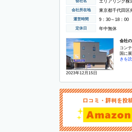
エリアリンク株
会社名
東京都千代田区外
会社所在地
9：30～18：00
運営時間
年中無休
定休日
会社の
コンテ
国に展
きを読
2023年12月15日