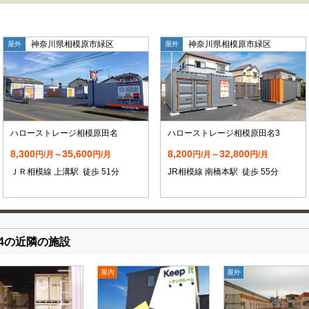
神奈川県相模原市緑区
神奈川県相模原市緑区
屋外
屋外
ハローストレージ相模原田名
ハローストレージ相模原田名3
8,300
35,600
8,200
32,800
円/月～
円/月
円/月～
円/月
ＪＲ相模線 上溝駅 徒歩 51分
JR相模線 南橋本駅 徒歩 55分
4の近隣の施設
屋内
屋外