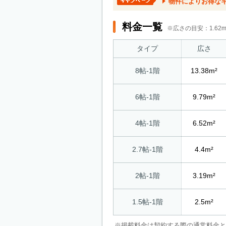
物件によりお得な
料金一覧
※広さの目安：1.6
タイプ
広さ
8帖-1階
13.38m²
6帖-1階
9.79m²
4帖-1階
6.52m²
2.7帖-1階
4.4m²
2帖-1階
3.19m²
1.5帖-1階
2.5m²
※掲載料金は契約する際の通常料金と