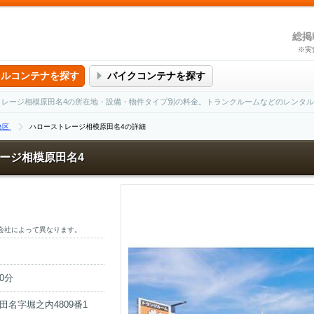
総掲
※実
タルコンテナを探す
バイクコンテナを探す
トレージ相模原田名4の所在地・設備・物件タイプ別の料金。トランクルームなどのレンタ
央区
ハローストレージ相模原田名4の詳細
ージ相模原田名4
会社によって異なります。
0分
名字堀之内4809番1