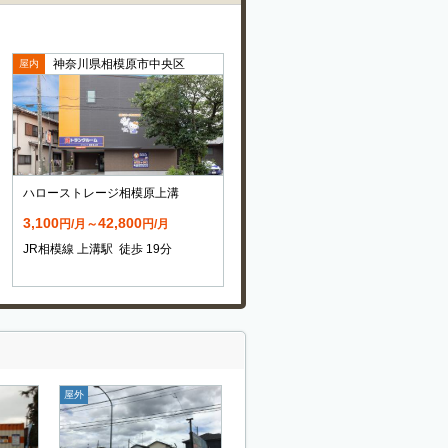
神奈川県相模原市中央区
屋内
ハローストレージ相模原上溝
3,100
42,800
円/月～
円/月
JR相模線 上溝駅 徒歩 19分
屋外