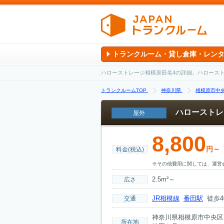
トランクルーム・貸し倉庫・レン
ハローストレージ相模原田名4の詳細。ハロース
トランクルームTOP
神奈川県
相模原市中
ハローストレ
屋外
8,800
円～
料金(税込)
※その他費用に関しては、運営
2.5m²～
広さ
JR相模線
番田駅
徒歩4
交通
神奈川県相模原市中央区田
所在地