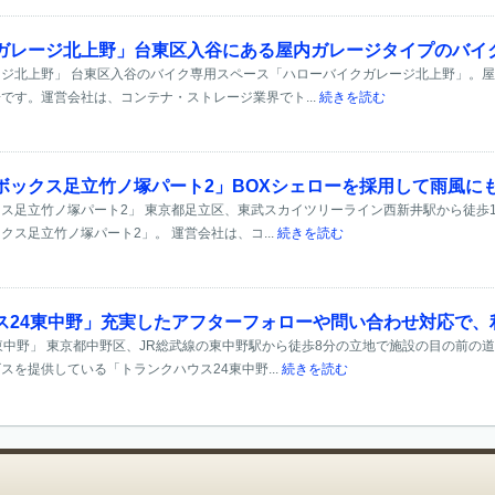
ガレージ北上野」台東区入谷にある屋内ガレージタイプのバイ
ジ北上野」 台東区入谷のバイク専用スペース「ハローバイクガレージ北上野」。
です。運営会社は、コンテナ・ストレージ業界でト...
続きを読む
ボックス足立竹ノ塚パート2」BOXシェローを採用して雨風に
ス足立竹ノ塚パート2」 東京都足立区、東武スカイツリーライン西新井駅から徒歩1
ス足立竹ノ塚パート2」。 運営会社は、コ...
続きを読む
ス24東中野」充実したアフターフォローや問い合わせ対応で、
東中野」 東京都中野区、JR総武線の東中野駅から徒歩8分の立地で施設の目の前の
スを提供している「トランクハウス24東中野...
続きを読む