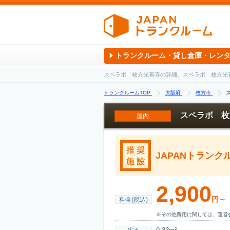
トランクルーム・貸し倉庫・レン
スペラボ 枚方光善寺の詳細。スペラボ 枚方光
トランクルームTOP
大阪府
枚方市
スペラボ 枚
屋内
JAPANトラン
2,900
円～
料金(税込)
※その他費用に関しては、運営