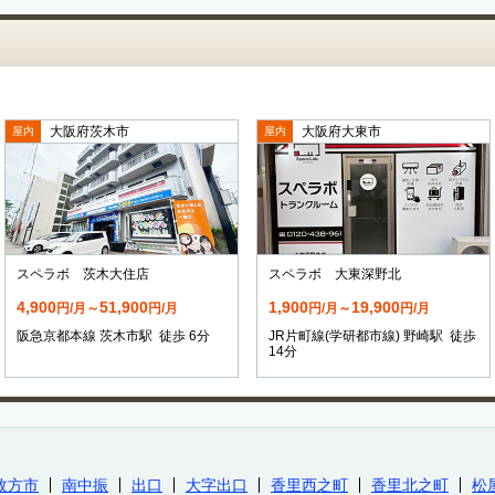
大阪府茨木市
大阪府大東市
屋内
屋内
スペラボ 茨木大住店
スペラボ 大東深野北
4,900
51,900
1,900
19,900
円/月～
円/月
円/月～
円/月
阪急京都本線 茨木市駅 徒歩 6分
JR片町線(学研都市線) 野崎駅 徒歩
14分
枚方市
南中振
出口
大字出口
香里西之町
香里北之町
松