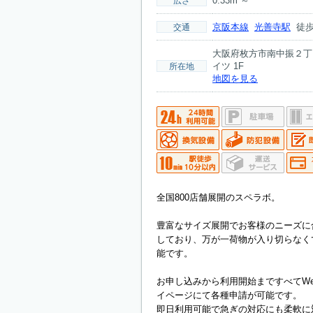
0.33m²～
広さ
京阪本線
光善寺駅
徒歩
交通
大阪府枚方市南中振２丁
イツ 1F
所在地
地図を見る
全国800店舗展開のスペラボ。
豊富なサイズ展開でお客様のニーズに
しており、万が一荷物が入り切らなく
能です。
お申し込みから利用開始まですべてW
イページにて各種申請が可能です。
即日利用可能で急ぎの対応にも柔軟に