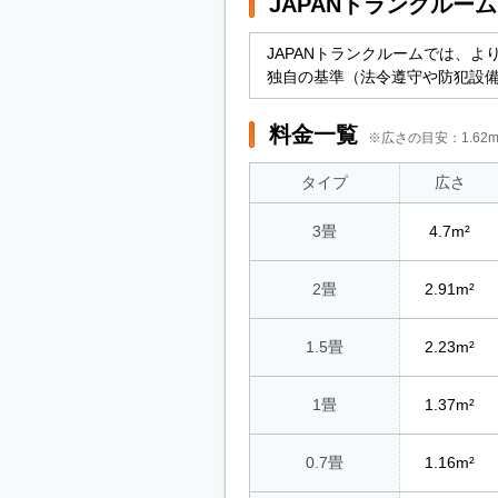
JAPANトランクルー
JAPANトランクルームでは、
独自の基準（法令遵守や防犯設
料金一覧
※広さの目安：1.6
タイプ
広さ
3畳
4.7m²
2畳
2.91m²
1.5畳
2.23m²
1畳
1.37m²
0.7畳
1.16m²