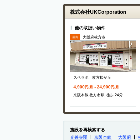
株式会社UKCorporation
他の取扱い物件
大阪府枚方市
屋内
スペラボ 枚方松が丘
4,900
24,900
円/月～
円/月
京阪本線 枚方市駅 徒歩 24分
施設を再検索する
光善寺駅
京阪本線
大阪府