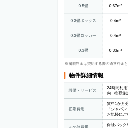
0.5畳
0.67m²
0.3畳ボックス
0.4m²
0.3畳ロッカー
0.4m²
0.3畳
0.33m²
※掲載料金は契約する際の通常料金と
物件詳細情報
24時間利
設備・サービス
内 推奨施
賃料1か月
初期費用
「ジャパン
お気軽にご
保証パック料
その他費用