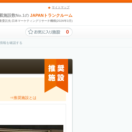
サイトマップ
載施設数No.1の
JAPANトランクルーム
査委託先:日本マーケティングリサーチ機構(2026年3月)
0
情報を確認する
。
⇒推奨施設とは