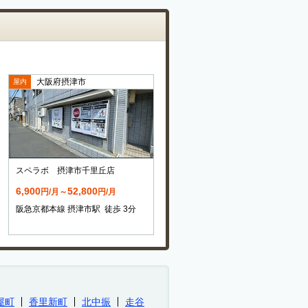
大阪府摂津市
屋内
スペラボ 摂津市千里丘店
6,900
52,800
円/月～
円/月
阪急京都本線 摂津市駅 徒歩 3分
屋町
香里新町
北中振
走谷