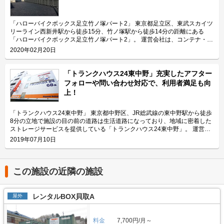
頂けます。広さ2.25帖・幅130cm・奥行き270cmのスペースをご用意して
おり、大型バイクの駐車にも対応可能です。また、屋内型トランクルーム
「ハローストレージ北上野」と隣接していてパーツやメンテナンス用品の収
「ハローバイクボックス足立竹ノ塚パート2」 東京都足立区、東武スカイツ
納にご利用頂けます。ツーリングにお出掛する際にも大変便利です。 主に
リーライン西新井駅から徒歩15分、竹ノ塚駅から徒歩14分の距離にある
どんな方がご利用されているのでしょうか？ 主に入谷駅周辺エリアを中心
「ハローバイクボックス足立竹ノ塚パート2」。 運営会社は、コンテナ・ス
とした近隣エリアの方々にご利用頂いています。「ハローバイクガレージ北
トレージ業界でトップレベルのシェアを誇り、東証マザーズにも上場してい
2020年02月20日
上野」は鶯谷や上野、稲荷町、田原町などからもアクセス良好なバイク専用
るエリアリンク株式会社です。 今回は、エリアリンク株式会社が運営して
施設なので、近隣エリアのライダーから人気があります。大きめの駐車スペ
いる「ハローバイクボックス足立竹ノ塚パート2」の特長や利用用途などを
ースのため、アメリカンクルーザー、レーサー・スポーツタイプ、ビッグス
ご紹介致します。 「ハローバイクボックス足立竹ノ塚パート2」の特長を教
「トランクハウス24東中野」充実したアフター
クーターなど、高級車や大型車の保管にもご利用頂いております。 セキュ
えてください。 ボックスタイプの「ハローバイクボックス足立竹ノ塚パー
フォローや問い合わせ対応で、利用者満足も向
リティや安全面について教えてください。 「ハローバイクガレージ北上
ト2」は、国道4号線から車でアクセスしやすい立地にある施設です。 広さ2
上！
野」は屋内タイプで雨風を防ぐことができ、また、電動シャッターや防犯カ
帖・幅110cm・奥行き252cm・高さ197cmのバイクボックスが17室ご用意
メラなどを設置しているためセキュリテイ面もしっかりしているので、盗難
しており、24時間365日自由にご利用頂けます。 エリアリンク株式会社の
やイタズラから愛車を守りたい、大切なバイクを雨風で汚したくない方にお
「ハローバイクボックス」は全国のライダー様から愛されているBOXシェ
「トランクハウス24東中野」 東京都中野区、JR総武線の東中野駅から徒歩
すすめです。 費用や契約について教えてください。 月額17,400円（税込）
ローを採用した施設のため、風雨による汚れや浸食に強いのが特長です。幅
8分の立地で施設の目の前の道路は生活道路になっており、地域に密着した
の価格でバイク1台を駐車できます。施設の詳細な仕様については事前内覧
広いラダーレールが付いており、バイクの乗り入れが簡単です。また、ボッ
ストレージサービスを提供している「トランクハウス24東中野」。 運営会
をおすすめ致します。ご契約の前に駐車スペースや立地など確認頂けます。
クス内には棚を設置しておりますので、ヘルメットなどの小物を置くことも
社はエリアリンク株式会社。コンテナ・ストレージ業界でトップシェアを誇
2019年07月10日
契約時はバイクのメーカー・車種・ナンバーを確認していますが、これから
可能です。パーツやメンテナンス用品も収納できるのでとても便利です。
り、東証マザーズにも上場している会社です。全国に展開しているレンタル
バイクを購入する方はお問い合わせの際にお知らせください。時期によって
主にどんな方がご利用されているのでしょうか？ 東武伊勢崎線やつくばエ
収納用スペース「ハローストレージ」は、屋外型と屋内型合わせて約6万人
は使用料や事務手数料がお得になるキャンペーンも実施していますので、
クスプレス線が通る足立区内にお住いのライダーの方を中心にご利用頂いて
に利用されています。 今回は、エリアリンク株式会社が運営している「ト
LIFULLトランクルームのメール又は電話にてお問い合わせください。 編集
おります。主にアメリカンクルーザーやビッグスクーター、レーサー・スポ
ランクハウス24東中野」の特徴や利用用途の傾向、会社の想いなどをご紹
この施設の近隣の施設
後記 「ハローバイクガレージ北上野」は駅から近くて万全なセキュリティ
ーツタイプなど高級車又は大型車の保管が多くみられます。 セキュリティ
介します。 トランクハウス24東中野の特徴を教えてください。 2018年12
のある施設のため、人気がある。満車になることも多いため、気になった方
や安全面について教えてください。 「ハローバイクボックス足立竹ノ塚パ
月にオープンした「トランクハウス24東中野」。1階〜4階まで1軒まるごと
はお早めにお問い合わせした方が良さそうだ。 運営会社は東証マザーズ上
ート2」はBOXシェローを採用した施設のため屋外タイプのバイクパーキン
トランクルームで、部屋の大きさは0.9帖のコンパクトサイズから9.8帖の大
レンタルBOX貝取A
屋外
場企業でもあるエリアリンク株式会社。2016年頃、西東京エリアで試験的
グと違って雨風を防ぐことができ、盗難のリスクも抑えることができます。
きいサイズまで展開しています。24時間365日利用でき、セキュリティも空
にはじめた駐車場タイプのバイクパーキングは当初ここまでの拡大を予想し
各バイクボックスにバイクを収納するタイプなので、他の方のバイクを気に
調も最新設備を整えているため、衣類・本・季節物などの荷物から大型家具
ていなかったとのことだが、順調に拡大を続け、現在、都内を中心に1,000
する必要がありません。セキュリティ面としてバイクボックスの扉に南京錠
や機材・備品など法人利用まで幅広い用途にご利用いただけます。 主にど
料金
7,700円/月～
台分ほどスペースを管理している（2020年1月現在）。その運営ノウハウが
をつけており、安心してバイクを保管できる収納スペースです。また、施設