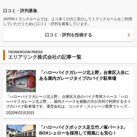
口コミ・評判募集
JAPANトランクルームでは、より多くの方に安心してトランクルームをご利用
していただくために口コミ・評判を募集しています。
口コミ・評判を投稿する
TRUNKROOM PRESS
エリアリンク株式会社の記事一覧
「ハローバイクガレージ北上野」台東区入谷に
ある屋内ガレージタイプのバイク駐車場
「ハローバイクガレージ北上野」 台東区入谷のバイク専用スペース「ハロ
ーバイクガレージ北上野」。屋内スペースを複数の方が共同で利用するタイ
プのバイク駐車場です。運営会社は、コンテナ・ストレージ業界でトップレ
ベルのシェアを誇り、東証マザーズにも上場しているエリアリンク株式会
2020年02月20日
社。 今回は、エリアリンク株式会社が運営している「ハローバイクガレー
ジ北上野」の特長や利用用途などをご紹介致します。 「ハローバイクガレ
ージ北上野」の特長を教えてください。 東京メトロ日比谷線の入谷駅から
「ハローバイクボックス足立竹ノ塚パート2」
徒歩4分、JR山手線の鶯谷駅から徒歩10分の場所に位置する「ハローバイク
BOXシェローを採用して雨風にも安心！
ガレージ北上野」。駅近なバイク駐車スペースであり、24時間365日ご利用