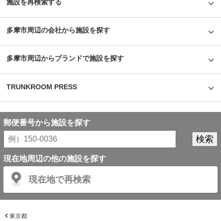
国内トップシェアを誇る企業だが、郊外にあることも多く、車を利用して自
施設を再検索する
ら伺う必要があった。その点、屋内型のトランクルームは住宅エリアにて使
いたいときに使える場所にあるという利点があり、女性が使いずらいという
イメージも安心のセキュリティやクリーンで清潔な部屋といった機能面でも
多摩市周辺の会社から施設を探す
カバーしている。一度使ってみるとその便利さが気に入り、長く継続して使
うお客様が多いというのも納得できる取材だった。
©1976,2019SANRIOCO.,LTD.APPROVALNO.G601228
多摩市周辺からブランドで施設を探す
TRUNKROOM PRESS
郵便番号から施設を探す
現在地周辺の他の施設を探す
現在地で再検索
東京都