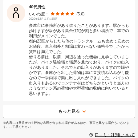
40代男性
いいね度：
(5.0)
2020年12月以前に回答
多摩市に事務所があり借りたことがあります。駅からも
歩けますが坂があり集合住宅が割と多い場所で、車での
利用がメインでした。
都内23区からしたら他のトランクルームも含めて安めの
お値段、東京都外と相場は変わらない価格帯でしたから
賃料は満足でした。
借りる前は、以前、周辺を通った機会に見学していまし
たが、バイク駐輪場と場所を兼ねており、バイクの出入
りがありました。それで人の出入りがありますので賑や
かです。倉庫から出した荷物は車に直接積み込みが可能
なので一挙両得で楽に出し入れができました。バイクの
出入りもあるのでコンテナ材はどちらかというと当方の
ようなガテン系の荷物や大型荷物の収納に向いていると
思いますよ。
もっと見る
※内容には回答者の主観的な表現が含まれる場合があるほか、事実と異なる場合もございま
す。ご了承ください
口コミ・評判について