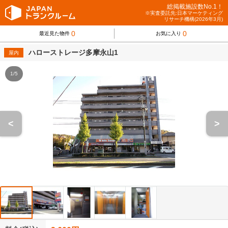
総掲載施設数No.1！
※実査委託先:日本マーケティング
リサーチ機構(2026年3月)
0
0
最近見た物件
お気に入り
ハローストレージ多摩永山1
屋内
1/5
<
>