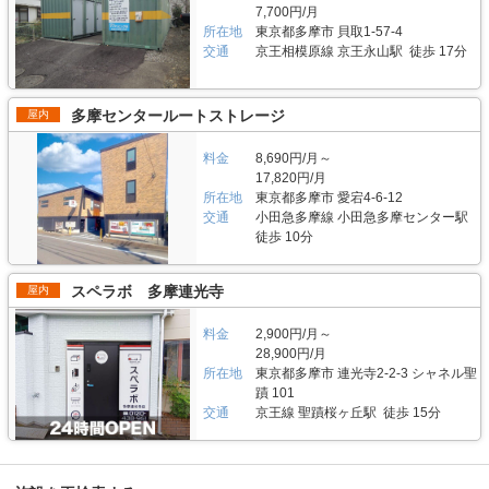
んな方がご利用されているのでしょうか？ お客様は店舗から1.5キロ圏内に
7,700円/月
ある「ハローバイクガレージ北上野」は、誰もが安心して利用できる施設な
内には外灯照明も完備していますので、夜間でもバイクを出し入れしやすい
お住いの方がほとんどです。他社であれば3キロ圏内程か車で移動する場所
ので、愛車を守りたい近隣エリアの方は要チェックなスポットではないかと
所在地
東京都多摩市 貝取1-57-4
環境です。 費用や契約について教えてください。 月額11,300円（税込）の
にあることが多いのですが、「トランクハウス24」は住宅街の生活道路に
思った。
価格でバイクボックスをご利用頂けます。「ハローバイクボックス足立竹ノ
交通
京王相模原線 京王永山駅 徒歩 17分
面しているため地域に密着した運営ができています（ご自宅から車で荷物を
塚パート2」は施設見学が可能なので、バイクボックスの大きさや立地が気
運送するサービスも利用可能）。また、利用用途で多いのはファミリー層の
になる方は見学を申し込みください。契約時はバイクのナンバーを確認して
他、都心の店舗は一人暮らしの若い方や女性、法人企業にも利用いただいて
います。これからバイクを購入する方はお問い合わせの際にお知らせくださ
います。任意に調査したユーザーインタビューでは「一度使うと便利さが分
多摩センタールートストレージ
屋内
い。時期によっては月額使用料や事務手数料がお得になるキャンペーンも実
かった」という声も多く、衣類や本などの趣味や生活用品を自宅以外の押入
施していますので、LIFULLトランクルームの施設詳細ページをご覧くださ
れに入れておく感覚で中長期的に利用されている傾向があります。 セキュ
い。 編集後記 現在、都内を中心に約1,000台（2020年1月現在）のバイク専
料金
8,690円/月～
リティや安全面について教えてください。 トランクハウス24で細心の注意
用スペースを管理しているエリアリンク株式会社。2016年頃、西東京エリ
を払っているのが空気の流れ。外が寒いから中は暖かくではなく、結露やカ
17,820円/月
アで試験的にはじめた駐車場タイプのバイクパーキングは当初ここまでの拡
ビができないように温度調整が必要で、その鍵を握るのが、各階に数点設置
所在地
東京都多摩市 愛宕4-6-12
大を予想していなかったとのことだが、順調に拡大を続けているという。人
しているサーキュレーター。風を送り込み部屋の空気を循環させることで荷
交通
小田急多摩線 小田急多摩センター駅
気施設の一つである足立区の「ハローバイクボックス足立竹ノ塚パート2」
物を保管するのに最適な環境を1年中作り出しています。また、トランクハ
徒歩 10分
は、風雨による汚れや浸食防止に強いBOXシェローを採用しており、東証
ウス24東中野店では、スマートキーや専用アプリによる鍵の解錠施錠にも
マザーズ上場企業が運営しているバイク専用のスペースなので、安心して利
対応。警備会社と契約をしているため、万が一のことがあっても対応できる
用できると思った。
ことはもちろん、小さなトラブルでも問い合わせれば、自社の物件管理部隊
スペラボ 多摩連光寺
屋内
がすぐに駆けつける体制も整備しています。 費用や契約について教えてく
ださい。 簡単手続き。スマートキーを採用したことで、その場で専用アプ
リを使って施設のエントランスキーを解錠でき、スタッフの立会いがなくて
料金
2,900円/月～
もスムーズに内覧できます。また、Webやスマホのみでも契約申し込みが
28,900円/月
できるので、最短即日利用も可能です。不明点があれば、お気軽にお問い合
所在地
東京都多摩市 連光寺2-2-3 シャネル聖
わせください。 編集後記 誰もが知っているキャラクター「キティちゃん」
蹟 101
がビル正面に大きく貼られているトランクハウス24。インパクトがありな
交通
京王線 聖蹟桜ヶ丘駅 徒歩 15分
がらも、街の景色に馴染んでいる親しみやすい印象を受けた。2018年から
開始した新しいトランクルームのサービスだが、そのはじめたきっかけをお
聞きすると、よりお客様に寄り添ったトランクルームを提供したかったから
という声が返ってきた。もともと同社は屋外のコンテナ型トランクルームで