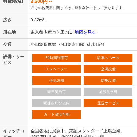
料金(税込)
3,600
円～
※その他費用に関しては、運営会社によって異なります。
広さ
0.82m²～
所在地
東京都多摩市乞田711
地図を見る
交通
小田急多摩線 小田急永山駅 徒歩15分
設備・サー
24時間利用可
駐車スペース
ビス
エレベーター
空調設備
換気設備
防犯設備
即日契約可
施設見学可
駅徒歩10分以内
運送サービス
カード決済可能
キャッチコ
全国各地に展開中。東証スタンダード上場企業。
ピー
24時間利用可、夜間は外灯照明も完備。