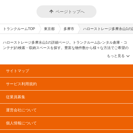
ページトップへ
トランクルームTOP
東京都
多摩市
ハローストレージ多摩永山1の
ハローストレージ多摩永山1の詳細ページ。トランクルーム[レンタル倉庫・コ
ンテナ]の検索・収納スペースを探す。豊富な物件数から様々な方法でご希望の
収納スペースを簡単に探せるトランクルーム情報サイトです。ハローストレー
ジ多摩永山1の住所・最寄りの駅、物件タイプのご紹介や料金表、お得なキャン
ペーン情報もあります。気になる物件タイプを見つけたら、メールか電話でお
問合せが可能です（無料）。
サイトマップ
サービス利用規約
従業員募集
運営会社について
個人情報について