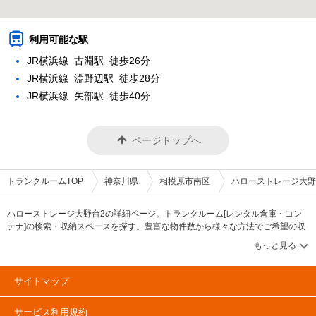
利用可能な駅
JR横浜線 古淵駅 徒歩26分
JR横浜線 淵野辺駅 徒歩28分
JR横浜線 矢部駅 徒歩40分
ページトップへ
トランクルームTOP
神奈川県
相模原市南区
ハローストレージ大野
ハローストレージ大野台2の詳細ページ。トランクルーム[レンタル倉庫・コン
テナ]の検索・収納スペースを探す。豊富な物件数から様々な方法でご希望の収
納スペースを簡単に探せるトランクルーム情報サイトです。ハローストレージ
大野台2の住所・最寄りの駅、物件タイプのご紹介や料金表、お得なキャンペー
ン情報もあります。気になる物件タイプを見つけたら、メールか電話でお問合
せが可能です（無料）。
サイトマップ
サービス利用規約