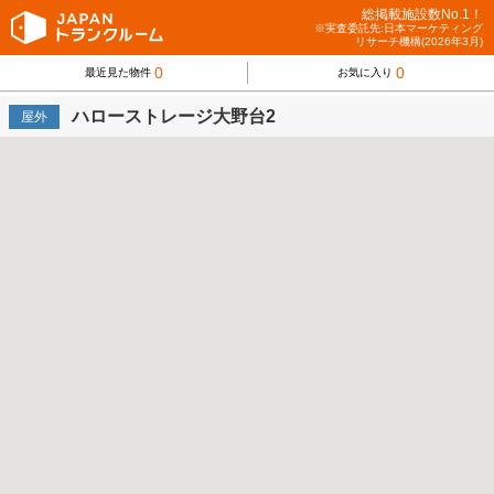
総掲載施設数No.1！
※実査委託先:日本マーケティング
リサーチ機構(2026年3月)
0
0
最近見た物件
お気に入り
ハローストレージ大野台2
屋外