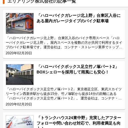
エリアリンク株式会社の記事一覧
「ハローバイクガレージ北上野」台東区入谷に
ある屋内ガレージタイプのバイク駐車場
「ハローバイクガレージ北上野」 台東区入谷のバイク専用スペース「ハロ
ーバイクガレージ北上野」。屋内スペースを複数の方が共同で利用するタイ
プのバイク駐車場です。運営会社は、コンテナ・ストレージ業界でトップレ
ベルのシェアを誇り、東証マザーズにも上場しているエリアリンク株式会
2020年02月20日
社。 今回は、エリアリンク株式会社が運営している「ハローバイクガレー
ジ北上野」の特長や利用用途などをご紹介致します。 「ハローバイクガレ
ージ北上野」の特長を教えてください。 東京メトロ日比谷線の入谷駅から
「ハローバイクボックス足立竹ノ塚パート2」
徒歩4分、JR山手線の鶯谷駅から徒歩10分の場所に位置する「ハローバイク
BOXシェローを採用して雨風にも安心！
ガレージ北上野」。駅近なバイク駐車スペースであり、24時間365日ご利用
頂けます。広さ2.25帖・幅130cm・奥行き270cmのスペースをご用意して
おり、大型バイクの駐車にも対応可能です。また、屋内型トランクルーム
「ハローストレージ北上野」と隣接していてパーツやメンテナンス用品の収
「ハローバイクボックス足立竹ノ塚パート2」 東京都足立区、東武スカイツ
納にご利用頂けます。ツーリングにお出掛する際にも大変便利です。 主に
リーライン西新井駅から徒歩15分、竹ノ塚駅から徒歩14分の距離にある
どんな方がご利用されているのでしょうか？ 主に入谷駅周辺エリアを中心
「ハローバイクボックス足立竹ノ塚パート2」。 運営会社は、コンテナ・ス
とした近隣エリアの方々にご利用頂いています。「ハローバイクガレージ北
トレージ業界でトップレベルのシェアを誇り、東証マザーズにも上場してい
2020年02月20日
上野」は鶯谷や上野、稲荷町、田原町などからもアクセス良好なバイク専用
るエリアリンク株式会社です。 今回は、エリアリンク株式会社が運営して
施設なので、近隣エリアのライダーから人気があります。大きめの駐車スペ
いる「ハローバイクボックス足立竹ノ塚パート2」の特長や利用用途などを
ースのため、アメリカンクルーザー、レーサー・スポーツタイプ、ビッグス
ご紹介致します。 「ハローバイクボックス足立竹ノ塚パート2」の特長を教
「トランクハウス24東中野」充実したアフター
クーターなど、高級車や大型車の保管にもご利用頂いております。 セキュ
えてください。 ボックスタイプの「ハローバイクボックス足立竹ノ塚パー
フォローや問い合わせ対応で、利用者満足も向
リティや安全面について教えてください。 「ハローバイクガレージ北上
ト2」は、国道4号線から車でアクセスしやすい立地にある施設です。 広さ2