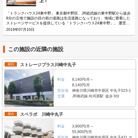
上！
野」は屋内タイプで雨風を防ぐことができ、また、電動シャッターや防犯カ
帖・幅110cm・奥行き252cm・高さ197cmのバイクボックスが17室ご用意
メラなどを設置しているためセキュリテイ面もしっかりしているので、盗難
しており、24時間365日自由にご利用頂けます。 エリアリンク株式会社の
やイタズラから愛車を守りたい、大切なバイクを雨風で汚したくない方にお
「ハローバイクボックス」は全国のライダー様から愛されているBOXシェ
「トランクハウス24東中野」 東京都中野区、JR総武線の東中野駅から徒歩
すすめです。 費用や契約について教えてください。 月額17,400円（税込）
ローを採用した施設のため、風雨による汚れや浸食に強いのが特長です。幅
8分の立地で施設の目の前の道路は生活道路になっており、地域に密着した
の価格でバイク1台を駐車できます。施設の詳細な仕様については事前内覧
広いラダーレールが付いており、バイクの乗り入れが簡単です。また、ボッ
ストレージサービスを提供している「トランクハウス24東中野」。 運営会
をおすすめ致します。ご契約の前に駐車スペースや立地など確認頂けます。
クス内には棚を設置しておりますので、ヘルメットなどの小物を置くことも
社はエリアリンク株式会社。コンテナ・ストレージ業界でトップシェアを誇
2019年07月10日
契約時はバイクのメーカー・車種・ナンバーを確認していますが、これから
可能です。パーツやメンテナンス用品も収納できるのでとても便利です。
り、東証マザーズにも上場している会社です。全国に展開しているレンタル
バイクを購入する方はお問い合わせの際にお知らせください。時期によって
主にどんな方がご利用されているのでしょうか？ 東武伊勢崎線やつくばエ
収納用スペース「ハローストレージ」は、屋外型と屋内型合わせて約6万人
は使用料や事務手数料がお得になるキャンペーンも実施していますので、
クスプレス線が通る足立区内にお住いのライダーの方を中心にご利用頂いて
に利用されています。 今回は、エリアリンク株式会社が運営している「ト
LIFULLトランクルームのメール又は電話にてお問い合わせください。 編集
おります。主にアメリカンクルーザーやビッグスクーター、レーサー・スポ
ランクハウス24東中野」の特徴や利用用途の傾向、会社の想いなどをご紹
この施設の近隣の施設
後記 「ハローバイクガレージ北上野」は駅から近くて万全なセキュリティ
ーツタイプなど高級車又は大型車の保管が多くみられます。 セキュリティ
介します。 トランクハウス24東中野の特徴を教えてください。 2018年12
のある施設のため、人気がある。満車になることも多いため、気になった方
や安全面について教えてください。 「ハローバイクボックス足立竹ノ塚パ
月にオープンした「トランクハウス24東中野」。1階〜4階まで1軒まるごと
はお早めにお問い合わせした方が良さそうだ。 運営会社は東証マザーズ上
ート2」はBOXシェローを採用した施設のため屋外タイプのバイクパーキン
トランクルームで、部屋の大きさは0.9帖のコンパクトサイズから9.8帖の大
ストレージプラス川崎中丸子
屋内
場企業でもあるエリアリンク株式会社。2016年頃、西東京エリアで試験的
グと違って雨風を防ぐことができ、盗難のリスクも抑えることができます。
きいサイズまで展開しています。24時間365日利用でき、セキュリティも空
にはじめた駐車場タイプのバイクパーキングは当初ここまでの拡大を予想し
各バイクボックスにバイクを収納するタイプなので、他の方のバイクを気に
調も最新設備を整えているため、衣類・本・季節物などの荷物から大型家具
ていなかったとのことだが、順調に拡大を続け、現在、都内を中心に1,000
する必要がありません。セキュリティ面としてバイクボックスの扉に南京錠
や機材・備品など法人利用まで幅広い用途にご利用いただけます。 主にど
料金
8,140円/月～
台分ほどスペースを管理している（2020年1月現在）。その運営ノウハウが
をつけており、安心してバイクを保管できる収納スペースです。また、施設
んな方がご利用されているのでしょうか？ お客様は店舗から1.5キロ圏内に
8,140円/月
ある「ハローバイクガレージ北上野」は、誰もが安心して利用できる施設な
内には外灯照明も完備していますので、夜間でもバイクを出し入れしやすい
お住いの方がほとんどです。他社であれば3キロ圏内程か車で移動する場所
ので、愛車を守りたい近隣エリアの方は要チェックなスポットではないかと
所在地
神奈川県川崎市中原区 中丸子523-1
環境です。 費用や契約について教えてください。 月額11,300円（税込）の
にあることが多いのですが、「トランクハウス24」は住宅街の生活道路に
思った。
価格でバイクボックスをご利用頂けます。「ハローバイクボックス足立竹ノ
交通
JR南武線 向河原駅 徒歩 9分
面しているため地域に密着した運営ができています（ご自宅から車で荷物を
塚パート2」は施設見学が可能なので、バイクボックスの大きさや立地が気
運送するサービスも利用可能）。また、利用用途で多いのはファミリー層の
になる方は見学を申し込みください。契約時はバイクのナンバーを確認して
他、都心の店舗は一人暮らしの若い方や女性、法人企業にも利用いただいて
います。これからバイクを購入する方はお問い合わせの際にお知らせくださ
います。任意に調査したユーザーインタビューでは「一度使うと便利さが分
スペラボ 川崎中丸子
屋内
い。時期によっては月額使用料や事務手数料がお得になるキャンペーンも実
かった」という声も多く、衣類や本などの趣味や生活用品を自宅以外の押入
施していますので、LIFULLトランクルームの施設詳細ページをご覧くださ
れに入れておく感覚で中長期的に利用されている傾向があります。 セキュ
い。 編集後記 現在、都内を中心に約1,000台（2020年1月現在）のバイク専
料金
3,900円/月～
リティや安全面について教えてください。 トランクハウス24で細心の注意
用スペースを管理しているエリアリンク株式会社。2016年頃、西東京エリ
を払っているのが空気の流れ。外が寒いから中は暖かくではなく、結露やカ
55,900円/月
アで試験的にはじめた駐車場タイプのバイクパーキングは当初ここまでの拡
ビができないように温度調整が必要で、その鍵を握るのが、各階に数点設置
所在地
神奈川県川崎市中原区 中丸子431 マ