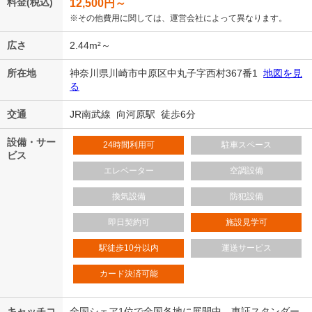
料金(税込)
12,500
円～
※その他費用に関しては、運営会社によって異なります。
広さ
2.44m²～
所在地
神奈川県川崎市中原区中丸子字西村367番1
地図を見
る
交通
JR南武線 向河原駅 徒歩6分
設備・サー
24時間利用可
駐車スペース
ビス
エレベーター
空調設備
換気設備
防犯設備
即日契約可
施設見学可
駅徒歩10分以内
運送サービス
カード決済可能
キャッチコ
全国シェア1位で全国各地に展開中。東証スタンダー