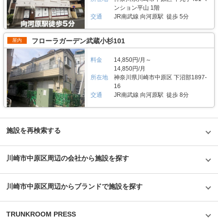
大を予想していなかったとのことだが、順調に拡大を続けているという。人
しているサーキュレーター。風を送り込み部屋の空気を循環させることで荷
ンション平山 1階
気施設の一つである足立区の「ハローバイクボックス足立竹ノ塚パート2」
物を保管するのに最適な環境を1年中作り出しています。また、トランクハ
交通
JR南武線 向河原駅 徒歩 5分
は、風雨による汚れや浸食防止に強いBOXシェローを採用しており、東証
ウス24東中野店では、スマートキーや専用アプリによる鍵の解錠施錠にも
マザーズ上場企業が運営しているバイク専用のスペースなので、安心して利
対応。警備会社と契約をしているため、万が一のことがあっても対応できる
用できると思った。
ことはもちろん、小さなトラブルでも問い合わせれば、自社の物件管理部隊
フローラガーデン武蔵小杉101
屋内
がすぐに駆けつける体制も整備しています。 費用や契約について教えてく
ださい。 簡単手続き。スマートキーを採用したことで、その場で専用アプ
リを使って施設のエントランスキーを解錠でき、スタッフの立会いがなくて
料金
14,850円/月～
もスムーズに内覧できます。また、Webやスマホのみでも契約申し込みが
14,850円/月
できるので、最短即日利用も可能です。不明点があれば、お気軽にお問い合
所在地
神奈川県川崎市中原区 下沼部1897-
わせください。 編集後記 誰もが知っているキャラクター「キティちゃん」
16
がビル正面に大きく貼られているトランクハウス24。インパクトがありな
交通
JR南武線 向河原駅 徒歩 8分
がらも、街の景色に馴染んでいる親しみやすい印象を受けた。2018年から
開始した新しいトランクルームのサービスだが、そのはじめたきっかけをお
聞きすると、よりお客様に寄り添ったトランクルームを提供したかったから
という声が返ってきた。もともと同社は屋外のコンテナ型トランクルームで
国内トップシェアを誇る企業だが、郊外にあることも多く、車を利用して自
施設を再検索する
ら伺う必要があった。その点、屋内型のトランクルームは住宅エリアにて使
いたいときに使える場所にあるという利点があり、女性が使いずらいという
イメージも安心のセキュリティやクリーンで清潔な部屋といった機能面でも
川崎市中原区周辺の会社から施設を探す
カバーしている。一度使ってみるとその便利さが気に入り、長く継続して使
うお客様が多いというのも納得できる取材だった。
©1976,2019SANRIOCO.,LTD.APPROVALNO.G601228
川崎市中原区周辺からブランドで施設を探す
TRUNKROOM PRESS