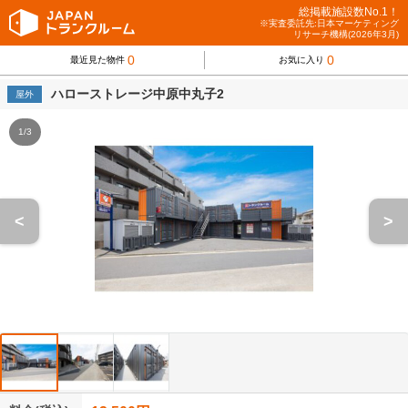
総掲載施設数No.1！
※実査委託先:日本マーケティング
リサーチ機構(2026年3月)
0
0
最近見た物件
お気に入り
ハローストレージ中原中丸子2
屋外
1/3
<
>