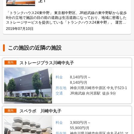
上！
野」は屋内タイプで雨風を防ぐことができ、また、電動シャッターや防犯カ
帖・幅110cm・奥行き252cm・高さ197cmのバイクボックスが17室ご用意
メラなどを設置しているためセキュリテイ面もしっかりしているので、盗難
しており、24時間365日自由にご利用頂けます。 エリアリンク株式会社の
やイタズラから愛車を守りたい、大切なバイクを雨風で汚したくない方にお
「ハローバイクボックス」は全国のライダー様から愛されているBOXシェ
「トランクハウス24東中野」 東京都中野区、JR総武線の東中野駅から徒歩
すすめです。 費用や契約について教えてください。 月額17,400円（税込）
ローを採用した施設のため、風雨による汚れや浸食に強いのが特長です。幅
8分の立地で施設の目の前の道路は生活道路になっており、地域に密着した
の価格でバイク1台を駐車できます。施設の詳細な仕様については事前内覧
広いラダーレールが付いており、バイクの乗り入れが簡単です。また、ボッ
ストレージサービスを提供している「トランクハウス24東中野」。 運営会
をおすすめ致します。ご契約の前に駐車スペースや立地など確認頂けます。
クス内には棚を設置しておりますので、ヘルメットなどの小物を置くことも
社はエリアリンク株式会社。コンテナ・ストレージ業界でトップシェアを誇
2019年07月10日
契約時はバイクのメーカー・車種・ナンバーを確認していますが、これから
可能です。パーツやメンテナンス用品も収納できるのでとても便利です。
り、東証マザーズにも上場している会社です。全国に展開しているレンタル
バイクを購入する方はお問い合わせの際にお知らせください。時期によって
主にどんな方がご利用されているのでしょうか？ 東武伊勢崎線やつくばエ
収納用スペース「ハローストレージ」は、屋外型と屋内型合わせて約6万人
は使用料や事務手数料がお得になるキャンペーンも実施していますので、
クスプレス線が通る足立区内にお住いのライダーの方を中心にご利用頂いて
に利用されています。 今回は、エリアリンク株式会社が運営している「ト
LIFULLトランクルームのメール又は電話にてお問い合わせください。 編集
おります。主にアメリカンクルーザーやビッグスクーター、レーサー・スポ
ランクハウス24東中野」の特徴や利用用途の傾向、会社の想いなどをご紹
この施設の近隣の施設
後記 「ハローバイクガレージ北上野」は駅から近くて万全なセキュリティ
ーツタイプなど高級車又は大型車の保管が多くみられます。 セキュリティ
介します。 トランクハウス24東中野の特徴を教えてください。 2018年12
のある施設のため、人気がある。満車になることも多いため、気になった方
や安全面について教えてください。 「ハローバイクボックス足立竹ノ塚パ
月にオープンした「トランクハウス24東中野」。1階〜4階まで1軒まるごと
はお早めにお問い合わせした方が良さそうだ。 運営会社は東証マザーズ上
ート2」はBOXシェローを採用した施設のため屋外タイプのバイクパーキン
トランクルームで、部屋の大きさは0.9帖のコンパクトサイズから9.8帖の大
ストレージプラス川崎中丸子
屋内
場企業でもあるエリアリンク株式会社。2016年頃、西東京エリアで試験的
グと違って雨風を防ぐことができ、盗難のリスクも抑えることができます。
きいサイズまで展開しています。24時間365日利用でき、セキュリティも空
にはじめた駐車場タイプのバイクパーキングは当初ここまでの拡大を予想し
各バイクボックスにバイクを収納するタイプなので、他の方のバイクを気に
調も最新設備を整えているため、衣類・本・季節物などの荷物から大型家具
ていなかったとのことだが、順調に拡大を続け、現在、都内を中心に1,000
する必要がありません。セキュリティ面としてバイクボックスの扉に南京錠
や機材・備品など法人利用まで幅広い用途にご利用いただけます。 主にど
料金
8,140円/月～
台分ほどスペースを管理している（2020年1月現在）。その運営ノウハウが
をつけており、安心してバイクを保管できる収納スペースです。また、施設
んな方がご利用されているのでしょうか？ お客様は店舗から1.5キロ圏内に
8,140円/月
ある「ハローバイクガレージ北上野」は、誰もが安心して利用できる施設な
内には外灯照明も完備していますので、夜間でもバイクを出し入れしやすい
お住いの方がほとんどです。他社であれば3キロ圏内程か車で移動する場所
ので、愛車を守りたい近隣エリアの方は要チェックなスポットではないかと
所在地
神奈川県川崎市中原区 中丸子523-1
環境です。 費用や契約について教えてください。 月額11,300円（税込）の
にあることが多いのですが、「トランクハウス24」は住宅街の生活道路に
思った。
価格でバイクボックスをご利用頂けます。「ハローバイクボックス足立竹ノ
交通
JR南武線 向河原駅 徒歩 9分
面しているため地域に密着した運営ができています（ご自宅から車で荷物を
塚パート2」は施設見学が可能なので、バイクボックスの大きさや立地が気
運送するサービスも利用可能）。また、利用用途で多いのはファミリー層の
になる方は見学を申し込みください。契約時はバイクのナンバーを確認して
他、都心の店舗は一人暮らしの若い方や女性、法人企業にも利用いただいて
います。これからバイクを購入する方はお問い合わせの際にお知らせくださ
います。任意に調査したユーザーインタビューでは「一度使うと便利さが分
スペラボ 川崎中丸子
屋内
い。時期によっては月額使用料や事務手数料がお得になるキャンペーンも実
かった」という声も多く、衣類や本などの趣味や生活用品を自宅以外の押入
施していますので、LIFULLトランクルームの施設詳細ページをご覧くださ
れに入れておく感覚で中長期的に利用されている傾向があります。 セキュ
い。 編集後記 現在、都内を中心に約1,000台（2020年1月現在）のバイク専
料金
3,900円/月～
リティや安全面について教えてください。 トランクハウス24で細心の注意
用スペースを管理しているエリアリンク株式会社。2016年頃、西東京エリ
を払っているのが空気の流れ。外が寒いから中は暖かくではなく、結露やカ
55,900円/月
アで試験的にはじめた駐車場タイプのバイクパーキングは当初ここまでの拡
ビができないように温度調整が必要で、その鍵を握るのが、各階に数点設置
所在地
神奈川県川崎市中原区 中丸子431 マ