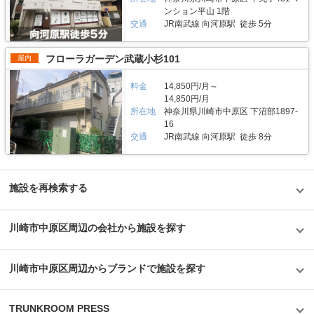
大を予想していなかったとのことだが、順調に拡大を続けているという。人
しているサーキュレーター。風を送り込み部屋の空気を循環させることで荷
ンション平山 1階
気施設の一つである足立区の「ハローバイクボックス足立竹ノ塚パート2」
物を保管するのに最適な環境を1年中作り出しています。また、トランクハ
交通
JR南武線 向河原駅 徒歩 5分
は、風雨による汚れや浸食防止に強いBOXシェローを採用しており、東証
ウス24東中野店では、スマートキーや専用アプリによる鍵の解錠施錠にも
マザーズ上場企業が運営しているバイク専用のスペースなので、安心して利
対応。警備会社と契約をしているため、万が一のことがあっても対応できる
用できると思った。
ことはもちろん、小さなトラブルでも問い合わせれば、自社の物件管理部隊
フローラガーデン武蔵小杉101
屋内
がすぐに駆けつける体制も整備しています。 費用や契約について教えてく
ださい。 簡単手続き。スマートキーを採用したことで、その場で専用アプ
リを使って施設のエントランスキーを解錠でき、スタッフの立会いがなくて
料金
14,850円/月～
もスムーズに内覧できます。また、Webやスマホのみでも契約申し込みが
14,850円/月
できるので、最短即日利用も可能です。不明点があれば、お気軽にお問い合
所在地
神奈川県川崎市中原区 下沼部1897-
わせください。 編集後記 誰もが知っているキャラクター「キティちゃん」
16
がビル正面に大きく貼られているトランクハウス24。インパクトがありな
交通
JR南武線 向河原駅 徒歩 8分
がらも、街の景色に馴染んでいる親しみやすい印象を受けた。2018年から
開始した新しいトランクルームのサービスだが、そのはじめたきっかけをお
聞きすると、よりお客様に寄り添ったトランクルームを提供したかったから
という声が返ってきた。もともと同社は屋外のコンテナ型トランクルームで
国内トップシェアを誇る企業だが、郊外にあることも多く、車を利用して自
施設を再検索する
ら伺う必要があった。その点、屋内型のトランクルームは住宅エリアにて使
いたいときに使える場所にあるという利点があり、女性が使いずらいという
イメージも安心のセキュリティやクリーンで清潔な部屋といった機能面でも
川崎市中原区周辺の会社から施設を探す
カバーしている。一度使ってみるとその便利さが気に入り、長く継続して使
うお客様が多いというのも納得できる取材だった。
©1976,2019SANRIOCO.,LTD.APPROVALNO.G601228
川崎市中原区周辺からブランドで施設を探す
TRUNKROOM PRESS