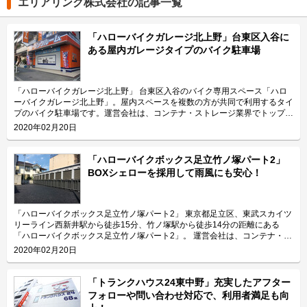
エリアリンク株式会社の記事一覧
「ハローバイクガレージ北上野」台東区入谷に
ある屋内ガレージタイプのバイク駐車場
「ハローバイクガレージ北上野」 台東区入谷のバイク専用スペース「ハロ
ーバイクガレージ北上野」。屋内スペースを複数の方が共同で利用するタイ
プのバイク駐車場です。運営会社は、コンテナ・ストレージ業界でトップレ
ベルのシェアを誇り、東証マザーズにも上場しているエリアリンク株式会
2020年02月20日
社。 今回は、エリアリンク株式会社が運営している「ハローバイクガレー
ジ北上野」の特長や利用用途などをご紹介致します。 「ハローバイクガレ
ージ北上野」の特長を教えてください。 東京メトロ日比谷線の入谷駅から
「ハローバイクボックス足立竹ノ塚パート2」
徒歩4分、JR山手線の鶯谷駅から徒歩10分の場所に位置する「ハローバイク
BOXシェローを採用して雨風にも安心！
ガレージ北上野」。駅近なバイク駐車スペースであり、24時間365日ご利用
頂けます。広さ2.25帖・幅130cm・奥行き270cmのスペースをご用意して
おり、大型バイクの駐車にも対応可能です。また、屋内型トランクルーム
「ハローストレージ北上野」と隣接していてパーツやメンテナンス用品の収
「ハローバイクボックス足立竹ノ塚パート2」 東京都足立区、東武スカイツ
納にご利用頂けます。ツーリングにお出掛する際にも大変便利です。 主に
リーライン西新井駅から徒歩15分、竹ノ塚駅から徒歩14分の距離にある
どんな方がご利用されているのでしょうか？ 主に入谷駅周辺エリアを中心
「ハローバイクボックス足立竹ノ塚パート2」。 運営会社は、コンテナ・ス
とした近隣エリアの方々にご利用頂いています。「ハローバイクガレージ北
トレージ業界でトップレベルのシェアを誇り、東証マザーズにも上場してい
2020年02月20日
上野」は鶯谷や上野、稲荷町、田原町などからもアクセス良好なバイク専用
るエリアリンク株式会社です。 今回は、エリアリンク株式会社が運営して
施設なので、近隣エリアのライダーから人気があります。大きめの駐車スペ
いる「ハローバイクボックス足立竹ノ塚パート2」の特長や利用用途などを
ースのため、アメリカンクルーザー、レーサー・スポーツタイプ、ビッグス
ご紹介致します。 「ハローバイクボックス足立竹ノ塚パート2」の特長を教
「トランクハウス24東中野」充実したアフター
クーターなど、高級車や大型車の保管にもご利用頂いております。 セキュ
えてください。 ボックスタイプの「ハローバイクボックス足立竹ノ塚パー
フォローや問い合わせ対応で、利用者満足も向
リティや安全面について教えてください。 「ハローバイクガレージ北上
ト2」は、国道4号線から車でアクセスしやすい立地にある施設です。 広さ2