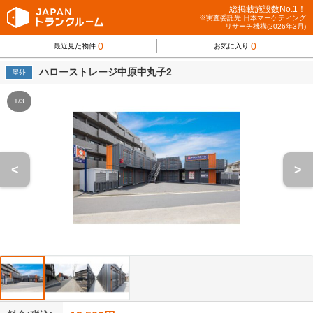
総掲載施設数No.1！
※実査委託先:日本マーケティング
リサーチ機構(2026年3月)
0
0
最近見た物件
お気に入り
ハローストレージ中原中丸子2
屋外
1/3
<
>