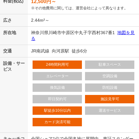
料金(税込)
12,500
円～
※その他費用に関しては、運営会社によって異なります。
広さ
2.44m²～
所在地
神奈川県川崎市中原区中丸子字西村367番1
地図を見
る
交通
JR南武線 向河原駅 徒歩6分
設備・サー
24時間利用可
駐車スペース
ビス
エレベーター
空調設備
換気設備
防犯設備
即日契約可
施設見学可
駅徒歩10分以内
運送サービス
カード決済可能
キャッチコ
全国シェア1位で全国各地に展開中。東証スタンダー