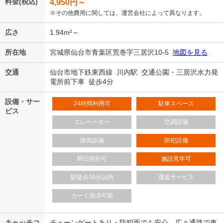
料金(税込)
4,950
円～
※その他費用に関しては、運営会社によって異なります。
広さ
1.94m²～
所在地
宮城県仙台市青葉区荒巻字三居沢10-5
地図を見る
交通
仙台市地下鉄東西線 川内駅 交通公園・三居沢水力発
電所前下車 徒歩4分
設備・サー
24時間利用可
駐車スペース
ビス
エレベーター
空調設備
換気設備
防犯設備
即日契約可
施設見学可
駅徒歩10分以内
運送サービス
カード決済可能
キャッチコ
チェーンゲートあり・防犯面でも安心。広々通路で車