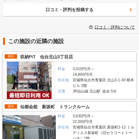
口コミ・評判を投稿する
口コミ・評判について
この施設の近隣の施設
収納PiT 仙台北山3丁目店
屋内
料金
3,410円/月～
19,800円/月
所在地
宮城県仙台市青葉区 北山3-1-30 根本
ビル 2階
交通
JR仙山線 北山駅 徒歩 5分
仙都会舘 新坂町 トランクルーム
屋内
料金
3,630円/月～
22,000円/月
所在地
宮城県仙台市青葉区 新坂町2-12 ミル
ディエス新坂町（旧セラコートトー
ハチ）1階