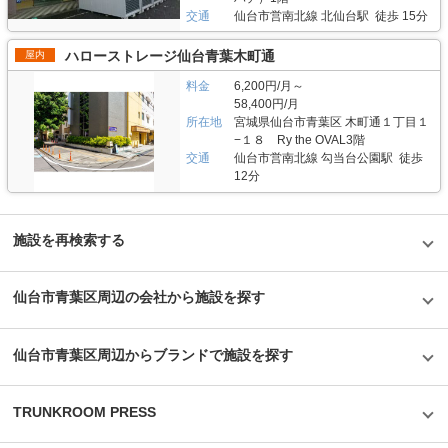
交通
仙台市営南北線 北仙台駅 徒歩 15分
ハローストレージ仙台青葉木町通
屋内
料金
6,200円/月～
58,400円/月
所在地
宮城県仙台市青葉区 木町通１丁目１
−１８ Ry the OVAL3階
交通
仙台市営南北線 勾当台公園駅 徒歩
12分
施設を再検索する
仙台市青葉区周辺の会社から施設を探す
仙台市青葉区周辺からブランドで施設を探す
TRUNKROOM PRESS