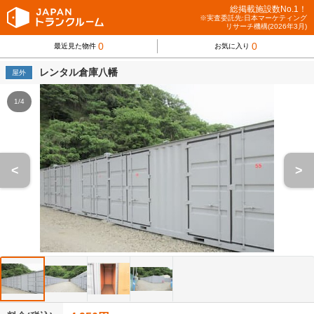
総掲載施設数No.1！
※実査委託先:日本マーケティング
リサーチ機構(2026年3月)
0
0
最近見た物件
お気に入り
レンタル倉庫八幡
屋外
1/4
<
>