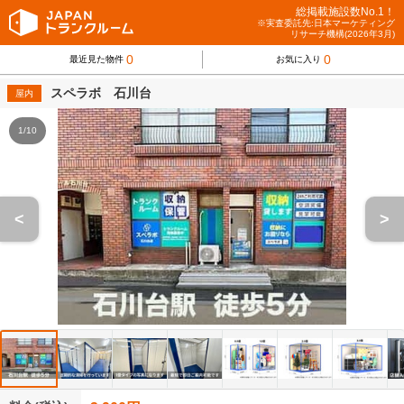
総掲載施設数No.1！
※実査委託先:日本マーケティング
リサーチ機構(2026年3月)
0
0
最近見た物件
お気に入り
スペラボ 石川台
屋内
1/10
<
>