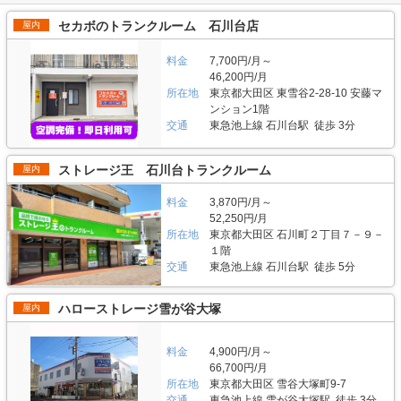
セカボのトランクルーム 石川台店
屋内
料金
7,700円/月～
46,200円/月
所在地
東京都大田区 東雪谷2-28-10 安藤マ
ンション1階
交通
東急池上線 石川台駅 徒歩 3分
ストレージ王 石川台トランクルーム
屋内
料金
3,870円/月～
52,250円/月
所在地
東京都大田区 石川町２丁目７－９－
１階
交通
東急池上線 石川台駅 徒歩 5分
ハローストレージ雪が谷大塚
屋内
料金
4,900円/月～
66,700円/月
所在地
東京都大田区 雪谷大塚町9-7
交通
東急池上線 雪が谷大塚駅 徒歩 3分