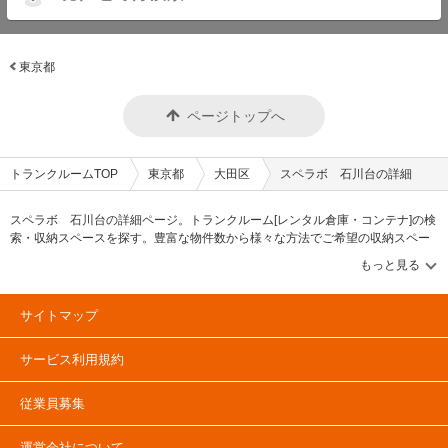
東京都
ページトップへ
トランクルームTOP
東京都
大田区
スペラボ 石川台の詳細
スペラボ 石川台の詳細ページ。トランクルーム[レンタル倉庫・コンテナ]の検
索・収納スペースを探す。豊富な物件数から様々な方法でご希望の収納スペー
スを簡単に探せるトランクルーム情報サイトです。スペラボ 石川台の住所・
最寄りの駅、物件タイプのご紹介や料金表、お得なキャンペーン情報もありま
す。気になる物件タイプを見つけたら、メールか電話でお問合せが可能です
（無料）。
サイトマップ
サービス利用規約
従業員募集
運営会社について