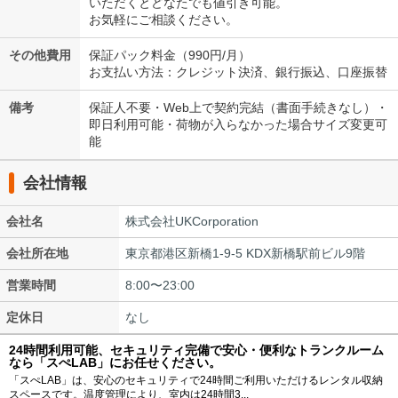
いただくとどなたでも値引き可能。
お気軽にご相談ください。
その他費用
保証パック料金（990円/月）
お支払い方法：クレジット決済、銀行振込、口座振替
備考
保証人不要・Web上で契約完結（書面手続きなし）・
即日利用可能・荷物が入らなかった場合サイズ変更可
能
会社情報
会社名
株式会社UKCorporation
会社所在地
東京都港区新橋1-9-5 KDX新橋駅前ビル9階
営業時間
8:00〜23:00
定休日
なし
24時間利用可能、セキュリティ完備で安心・便利なトランクルーム
なら「スぺLAB」にお任せください。
「スぺLAB」は、安心のセキュリティで24時間ご利用いただけるレンタル収納
スペースです。温度管理により、室内は24時間3...