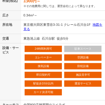
料金(税込)
3,900
円～
※その他費用に関しては、運営会社によって異なります。
広さ
0.34m²～
所在地
東京都大田区東雪谷3-31-1 クレール石川台1F
地図を
見る
交通
東急池上線 石川台駅 徒歩5分
設備・サー
24時間利用可
駐車スペース
ビス
エレベーター
空調設備
換気設備
防犯設備
即日契約可
施設見学可
駅徒歩10分以内
運送サービス
カード決済可能
キャッチコ
全国800店舗展開のスペラボ。