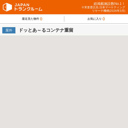
総掲載施設数No.1！
※実査委託先:日本マーケティング
リサーチ機構(2026年3月)
0
0
最近見た物件
お気に入り
ドッとあ～るコンテナ重留
屋外