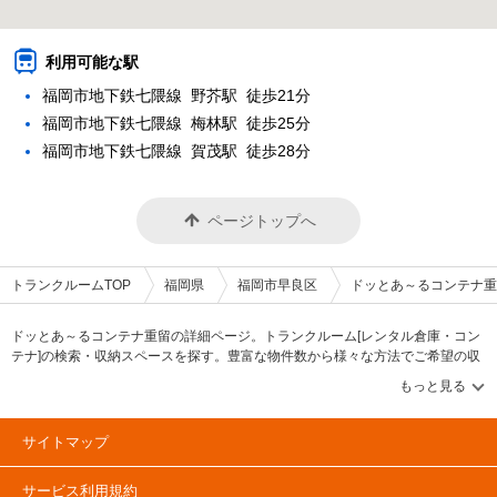
利用可能な駅
福岡市地下鉄七隈線 野芥駅 徒歩21分
福岡市地下鉄七隈線 梅林駅 徒歩25分
福岡市地下鉄七隈線 賀茂駅 徒歩28分
ページトップへ
トランクルームTOP
福岡県
福岡市早良区
ドッとあ～るコンテナ重
ドッとあ～るコンテナ重留の詳細ページ。トランクルーム[レンタル倉庫・コン
テナ]の検索・収納スペースを探す。豊富な物件数から様々な方法でご希望の収
納スペースを簡単に探せるトランクルーム情報サイトです。ドッとあ～るコン
テナ重留の住所・最寄りの駅、物件タイプのご紹介や料金表、お得なキャンペ
ーン情報もあります。気になる物件タイプを見つけたら、メールか電話でお問
合せが可能です（無料）。
サイトマップ
サービス利用規約