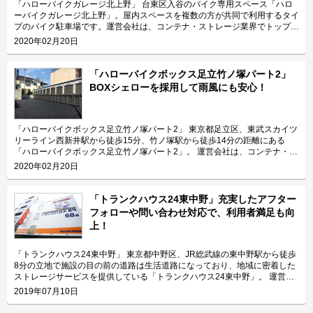
「ハローバイクガレージ北上野」 台東区入谷のバイク専用スペース「ハロ
ーバイクガレージ北上野」。屋内スペースを複数の方が共同で利用するタイ
プのバイク駐車場です。運営会社は、コンテナ・ストレージ業界でトップレ
ベルのシェアを誇り、東証マザーズにも上場しているエリアリンク株式会
2020年02月20日
社。 今回は、エリアリンク株式会社が運営している「ハローバイクガレー
ジ北上野」の特長や利用用途などをご紹介致します。 「ハローバイクガレ
ージ北上野」の特長を教えてください。 東京メトロ日比谷線の入谷駅から
「ハローバイクボックス足立竹ノ塚パート2」
徒歩4分、JR山手線の鶯谷駅から徒歩10分の場所に位置する「ハローバイク
BOXシェローを採用して雨風にも安心！
ガレージ北上野」。駅近なバイク駐車スペースであり、24時間365日ご利用
頂けます。広さ2.25帖・幅130cm・奥行き270cmのスペースをご用意して
おり、大型バイクの駐車にも対応可能です。また、屋内型トランクルーム
「ハローストレージ北上野」と隣接していてパーツやメンテナンス用品の収
「ハローバイクボックス足立竹ノ塚パート2」 東京都足立区、東武スカイツ
納にご利用頂けます。ツーリングにお出掛する際にも大変便利です。 主に
リーライン西新井駅から徒歩15分、竹ノ塚駅から徒歩14分の距離にある
どんな方がご利用されているのでしょうか？ 主に入谷駅周辺エリアを中心
「ハローバイクボックス足立竹ノ塚パート2」。 運営会社は、コンテナ・ス
とした近隣エリアの方々にご利用頂いています。「ハローバイクガレージ北
トレージ業界でトップレベルのシェアを誇り、東証マザーズにも上場してい
2020年02月20日
上野」は鶯谷や上野、稲荷町、田原町などからもアクセス良好なバイク専用
るエリアリンク株式会社です。 今回は、エリアリンク株式会社が運営して
施設なので、近隣エリアのライダーから人気があります。大きめの駐車スペ
いる「ハローバイクボックス足立竹ノ塚パート2」の特長や利用用途などを
ースのため、アメリカンクルーザー、レーサー・スポーツタイプ、ビッグス
ご紹介致します。 「ハローバイクボックス足立竹ノ塚パート2」の特長を教
「トランクハウス24東中野」充実したアフター
クーターなど、高級車や大型車の保管にもご利用頂いております。 セキュ
えてください。 ボックスタイプの「ハローバイクボックス足立竹ノ塚パー
フォローや問い合わせ対応で、利用者満足も向
リティや安全面について教えてください。 「ハローバイクガレージ北上
ト2」は、国道4号線から車でアクセスしやすい立地にある施設です。 広さ2
上！
野」は屋内タイプで雨風を防ぐことができ、また、電動シャッターや防犯カ
帖・幅110cm・奥行き252cm・高さ197cmのバイクボックスが17室ご用意
メラなどを設置しているためセキュリテイ面もしっかりしているので、盗難
しており、24時間365日自由にご利用頂けます。 エリアリンク株式会社の
やイタズラから愛車を守りたい、大切なバイクを雨風で汚したくない方にお
「ハローバイクボックス」は全国のライダー様から愛されているBOXシェ
「トランクハウス24東中野」 東京都中野区、JR総武線の東中野駅から徒歩
すすめです。 費用や契約について教えてください。 月額17,400円（税込）
ローを採用した施設のため、風雨による汚れや浸食に強いのが特長です。幅
8分の立地で施設の目の前の道路は生活道路になっており、地域に密着した
の価格でバイク1台を駐車できます。施設の詳細な仕様については事前内覧
広いラダーレールが付いており、バイクの乗り入れが簡単です。また、ボッ
ストレージサービスを提供している「トランクハウス24東中野」。 運営会
をおすすめ致します。ご契約の前に駐車スペースや立地など確認頂けます。
クス内には棚を設置しておりますので、ヘルメットなどの小物を置くことも
社はエリアリンク株式会社。コンテナ・ストレージ業界でトップシェアを誇
2019年07月10日
契約時はバイクのメーカー・車種・ナンバーを確認していますが、これから
可能です。パーツやメンテナンス用品も収納できるのでとても便利です。
り、東証マザーズにも上場している会社です。全国に展開しているレンタル
バイクを購入する方はお問い合わせの際にお知らせください。時期によって
主にどんな方がご利用されているのでしょうか？ 東武伊勢崎線やつくばエ
収納用スペース「ハローストレージ」は、屋外型と屋内型合わせて約6万人