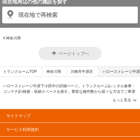
現在地周辺の他の施設を探す
現在地で再検索
神奈川県
ページトップへ
トランクルームTOP
神奈川県
川崎市中原区
ハローストレージ中原
ハローストレージ中原下小田中の詳細ページ。トランクルーム[レンタル倉庫・
コンテナ]の検索・収納スペースを探す。豊富な物件数から様々な方法でご希望
の収納スペースを簡単に探せるトランクルーム情報サイトです。ハローストレ
ージ中原下小田中の住所・最寄りの駅、物件タイプのご紹介や料金表、お得な
キャンペーン情報もあります。気になる物件タイプを見つけたら、メールか電
話でお問合せが可能です（無料）。
サイトマップ
サービス利用規約