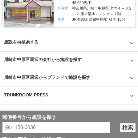
45,650円/月
もスムーズに内覧できます。また、Webやスマホのみでも契約申し込みが
所在地
神奈川県川崎市中原区 宮内４－３２
できるので、最短即日利用も可能です。不明点があれば、お気軽にお問い合
わせください。 編集後記 誰もが知っているキャラクター「キティちゃん」
－２ 第２清水マンション１階
がビル正面に大きく貼られているトランクハウス24。インパクトがありな
交通
JR南武線 武蔵中原駅 徒歩 10分
がらも、街の景色に馴染んでいる親しみやすい印象を受けた。2018年から
開始した新しいトランクルームのサービスだが、そのはじめたきっかけをお
聞きすると、よりお客様に寄り添ったトランクルームを提供したかったから
という声が返ってきた。もともと同社は屋外のコンテナ型トランクルームで
施設を再検索する
国内トップシェアを誇る企業だが、郊外にあることも多く、車を利用して自
ら伺う必要があった。その点、屋内型のトランクルームは住宅エリアにて使
いたいときに使える場所にあるという利点があり、女性が使いずらいという
イメージも安心のセキュリティやクリーンで清潔な部屋といった機能面でも
川崎市中原区周辺の会社から施設を探す
カバーしている。一度使ってみるとその便利さが気に入り、長く継続して使
うお客様が多いというのも納得できる取材だった。
©1976,2019SANRIOCO.,LTD.APPROVALNO.G601228
川崎市中原区周辺からブランドで施設を探す
TRUNKROOM PRESS
郵便番号から施設を探す