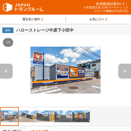
総掲載施設数No.1！
※実査委託先:日本マーケティング
リサーチ機構(2026年3月)
0
0
最近見た物件
お気に入り
ハローストレージ中原下小田中
屋外
1/5
<
>