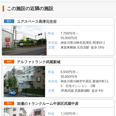
は使用料や事務手数料がお得になるキャンペーンも実施していますので、
クスプレス線が通る足立区内にお住いのライダーの方を中心にご利用頂いて
に利用されています。 今回は、エリアリンク株式会社が運営している「ト
LIFULLトランクルームのメール又は電話にてお問い合わせください。 編集
おります。主にアメリカンクルーザーやビッグスクーター、レーサー・スポ
ランクハウス24東中野」の特徴や利用用途の傾向、会社の想いなどをご紹
この施設の近隣の施設
後記 「ハローバイクガレージ北上野」は駅から近くて万全なセキュリティ
ーツタイプなど高級車又は大型車の保管が多くみられます。 セキュリティ
介します。 トランクハウス24東中野の特徴を教えてください。 2018年12
のある施設のため、人気がある。満車になることも多いため、気になった方
や安全面について教えてください。 「ハローバイクボックス足立竹ノ塚パ
月にオープンした「トランクハウス24東中野」。1階〜4階まで1軒まるごと
はお早めにお問い合わせした方が良さそうだ。 運営会社は東証マザーズ上
ート2」はBOXシェローを採用した施設のため屋外タイプのバイクパーキン
トランクルームで、部屋の大きさは0.9帖のコンパクトサイズから9.8帖の大
ユアスペース高津元住吉
屋外
場企業でもあるエリアリンク株式会社。2016年頃、西東京エリアで試験的
グと違って雨風を防ぐことができ、盗難のリスクも抑えることができます。
きいサイズまで展開しています。24時間365日利用でき、セキュリティも空
にはじめた駐車場タイプのバイクパーキングは当初ここまでの拡大を予想し
各バイクボックスにバイクを収納するタイプなので、他の方のバイクを気に
調も最新設備を整えているため、衣類・本・季節物などの荷物から大型家具
ていなかったとのことだが、順調に拡大を続け、現在、都内を中心に1,000
する必要がありません。セキュリティ面としてバイクボックスの扉に南京錠
や機材・備品など法人利用まで幅広い用途にご利用いただけます。 主にど
料金
7,700円/月～
台分ほどスペースを管理している（2020年1月現在）。その運営ノウハウが
をつけており、安心してバイクを保管できる収納スペースです。また、施設
んな方がご利用されているのでしょうか？ お客様は店舗から1.5キロ圏内に
55,000円/月
ある「ハローバイクガレージ北上野」は、誰もが安心して利用できる施設な
内には外灯照明も完備していますので、夜間でもバイクを出し入れしやすい
お住いの方がほとんどです。他社であれば3キロ圏内程か車で移動する場所
所在地
神奈川県川崎市高津区 明津83-1
ので、愛車を守りたい近隣エリアの方は要チェックなスポットではないかと
環境です。 費用や契約について教えてください。 月額11,300円（税込）の
にあることが多いのですが、「トランクハウス24」は住宅街の生活道路に
思った。
交通
東急東横線 元住吉駅 徒歩 18分
価格でバイクボックスをご利用頂けます。「ハローバイクボックス足立竹ノ
面しているため地域に密着した運営ができています（ご自宅から車で荷物を
塚パート2」は施設見学が可能なので、バイクボックスの大きさや立地が気
運送するサービスも利用可能）。また、利用用途で多いのはファミリー層の
になる方は見学を申し込みください。契約時はバイクのナンバーを確認して
他、都心の店舗は一人暮らしの若い方や女性、法人企業にも利用いただいて
います。これからバイクを購入する方はお問い合わせの際にお知らせくださ
います。任意に調査したユーザーインタビューでは「一度使うと便利さが分
アルファトランク武蔵新城
屋内
い。時期によっては月額使用料や事務手数料がお得になるキャンペーンも実
かった」という声も多く、衣類や本などの趣味や生活用品を自宅以外の押入
施していますので、LIFULLトランクルームの施設詳細ページをご覧くださ
れに入れておく感覚で中長期的に利用されている傾向があります。 セキュ
料金
6,930円/月～
い。 編集後記 現在、都内を中心に約1,000台（2020年1月現在）のバイク専
リティや安全面について教えてください。 トランクハウス24で細心の注意
30,800円/月
用スペースを管理しているエリアリンク株式会社。2016年頃、西東京エリ
を払っているのが空気の流れ。外が寒いから中は暖かくではなく、結露やカ
アで試験的にはじめた駐車場タイプのバイクパーキングは当初ここまでの拡
所在地
神奈川県川崎市中原区 新城中町11-
ビができないように温度調整が必要で、その鍵を握るのが、各階に数点設置
大を予想していなかったとのことだが、順調に拡大を続けているという。人
しているサーキュレーター。風を送り込み部屋の空気を循環させることで荷
5 日光マンション 1階
気施設の一つである足立区の「ハローバイクボックス足立竹ノ塚パート2」
物を保管するのに最適な環境を1年中作り出しています。また、トランクハ
交通
JR南武線 武蔵新城駅 徒歩 8分
は、風雨による汚れや浸食防止に強いBOXシェローを採用しており、東証
ウス24東中野店では、スマートキーや専用アプリによる鍵の解錠施錠にも
マザーズ上場企業が運営しているバイク専用のスペースなので、安心して利
対応。警備会社と契約をしているため、万が一のことがあっても対応できる
用できると思った。
ことはもちろん、小さなトラブルでも問い合わせれば、自社の物件管理部隊
加瀬のトランクルーム中原区武蔵中原
屋内
がすぐに駆けつける体制も整備しています。 費用や契約について教えてく
ださい。 簡単手続き。スマートキーを採用したことで、その場で専用アプ
料金
7,150円/月～
リを使って施設のエントランスキーを解錠でき、スタッフの立会いがなくて