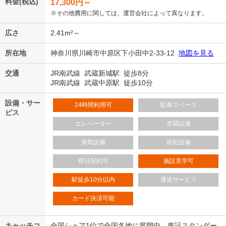
料金(税込)
17,300
円～
※その他費用に関しては、運営会社によって異なります。
広さ
2.41m²～
所在地
神奈川県川崎市中原区下小田中2-33-12
地図を見る
交通
JR南武線 武蔵新城駅 徒歩8分
JR南武線 武蔵中原駅 徒歩10分
設備・サー
24時間利用可
駐車スペース
ビス
エレベーター
空調設備
換気設備
防犯設備
即日契約可
施設見学可
駅徒歩10分以内
運送サービス
カード決済可能
キャッチコ
全国シェア1位で全国各地に展開中。東証スタンダー