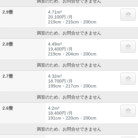
満室のため、お問合せできません
2.9畳
4.71m²
20,100円 /月
219cm・215cm・200cm
満室のため、お問合せできません
2.8畳
4.49m²
19,400円 /月
219cm・204cm・200cm
満室のため、お問合せできません
2.7畳
4.32m²
18,700円 /月
199cm・217cm・200cm
満室のため、お問合せできません
2.6畳
4.2m²
18,400円 /月
191cm・220cm・200cm
満室のため、お問合せできません