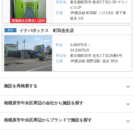
ルームとなるような特長があった。実際に、白を基調とし、照明を多く配置
所在地
東京都町田市 根岸2丁目1-28 マリノ
の場合でも、見学用のお部屋をご覧いただけます。契約につきましては現地
りとして衣類、家電、本、趣味の作品（手芸や絵など）、法人のお客様では
したトランクルーム内部は明るく綺麗な印象を与え、さらに窓を多く設置す
ビル1F
でのご契約だけでなく、ご来店やインターネットでのご契約も可能です。ご
法定保存書類の保管などに使われている傾向にあります。 セキュリティや
ることで自然光を取り入れることも出来るため、より清潔感のある内装とな
来店頂いた場合はその場で鍵をお渡しすることも出来ますので、即日契約・
交通
JR横浜線 町田駅 バス13分 車下車
安全面について教えてください。 安心・安全なサービスの提供を行ってい
っている。また「地域密着」は施設の設計にとどまらず、メールや電話など
当日からのご利用開始も可能です。 詳細なキャンペーンや施設へのご質問
る収納スペースとして安心安全のセキュリティがあり、ビルは契約者以外は
徒歩 1分
のお客様対応も地域に詳しいスタッフが行っているとのことで、通常の対応
はLIFULLトランクルームから電話やメールにてお気軽にお問い合わせくだ
入れません。専用のカードキーでエントランスロックを解錠することがで
だけでなく地域密着の対応をしてもらえるとのことだった。そんな株式会社
さい。 編集後記 「オリバーのレンタル収納相模原淵野辺トランクルーム」
き、24時間使いたいときにいつでも使えます。各フロアには複数の監視カ
イナバボックス 町田忠生店
屋外
オリバーのトランクルームは、施設周辺に住んでいる方だけでなく、そのエ
はトランクルーム専用に開発された施設だという。実際にお話を伺うと、施
メラを設置し、入り口のモニター画面でも中の様子を確認できます。空調換
リアに引っ越す予定がある方にも是非お勧めしたい施設である。 情報更新
設内の部屋数は全143室、広さのタイプ数は全39種類と専用施設ならではの
気・室内照明を兼ね備えた室内タイプの収納スペースなので、1年中快適に
日：2022年06月20日
バリエーションでお客様の様々なニーズに対応が可能な施設だった。専用駐
ご利用いただけます。 費用や契約について教えてください。 月額費用（利
料金
3,080円/月～
車場もあるため、荷物の運搬にも大変便利な施設だと感じた。また、大型の
用料金＋管理費＋保証料）と、契約金（前払い月額費用＋契約事務手数料＋
24,200円/月
荷物の搬入出に役立つ外部提携業者の運送サービスもあるので、気軽に利用
鍵代）になります。時期によっては利用料金2ヶ月無料キャンペーンなども
できるのも魅力だと感じた。また、警備会社と連携した二重防犯体制を採る
所在地
東京都町田市 忠生1丁目28番6号
実施しておりますので、ぜひお問い合わせください。 また、16時までに店
など施設のセキュリティも万全で、安心して利用できる「オリバーのレンタ
交通
JR横浜線 淵野辺駅 徒歩 36分
舗に来ていただければ内見可能で、その日から使うことも可能です。遠隔で
ル収納相模原淵野辺トランクルーム」は、年代や居住地に関係なくおすすめ
の鍵の開錠ができるため、立会いなしやインターネットのみで契約も可能で
できる施設だと思った。 情報更新日：2022年06月20日
す。契約後は、重たい家具も手ぶらで収納できる「らくらく運搬」サービス
のご提供や、運搬と搬入をご自身でできる方向けの軽トラックの無料貸出サ
ービスなどもご提供しております。 編集後記 地域に密着した経営は、言う
は易く行うは難しというイメージがあったが、オリバーはその言葉と事業が
施設を再検索する
連動し、地域から愛されている企業という印象を取材を通じて強く受けた。
例えば、地域清掃や児童養護施設の訪問、お客様や店舗オーナーを招待した
イベントの開催、地元のプロスポーツチームをスポンサーとして支援してい
相模原市中央区周辺の会社から施設を探す
ることなど、社会貢献活動を幅広く行なっている。さらには、地元の方なら
子供の頃から同社のコーポレートキャラクターである青い象を見て育ってい
るため、社会人になってもサービス利用者として関わったり同社に実際に入
社する方もいるという話も聞くことができた。「社会と社員の夢を実現する
相模原市中央区周辺からブランドで施設を探す
永遠の企業」という理念のもと、創業の地である相模原エリアを中心に一歩
一歩成長している同社のサービスなら、安心して利用できるのではないでし
ょうか。 情報更新日：2022年06月20日