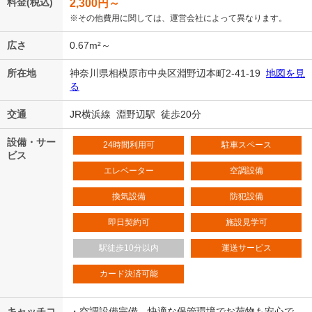
料金(税込)
2,300
円～
※その他費用に関しては、運営会社によって異なります。
広さ
0.67m²～
所在地
神奈川県相模原市中央区淵野辺本町2-41-19
地図を見
る
交通
JR横浜線 淵野辺駅 徒歩20分
設備・サー
24時間利用可
駐車スペース
ビス
エレベーター
空調設備
換気設備
防犯設備
即日契約可
施設見学可
駅徒歩10分以内
運送サービス
カード決済可能
キャッチコ
・空調設備完備。快適な保管環境でお荷物も安心で