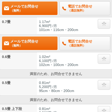
メールでお問合せ
電話でお問合せ
（無料）
（通話無料）
0.7畳
1.17m²
6,900円 /月
101cm・116cm・200cm
メールでお問合せ
電話でお問合せ
（無料）
（通話無料）
0.6畳
1.02m²
6,100円 /月
102cm・100cm・200cm
満室のため、お問合せできません
0.5畳
0.81m²
5,200円 /月
95cm・80cm・200cm
満室のため、お問合せできません
0.5畳 上下段
0.81m²