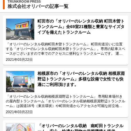
TRUNKROOM PRESS
株式会社オリバーの記事一覧
町田市の「オリバーのレンタル収納 町田木曽ト
ランクルーム」全69室21種類と豊富なサイズタ
イプを備えたトランクルーム
「オリバーのレンタル収納町田木曽トランクルーム」 町田街道沿いに位置
する「オリバーのレンタル収納町田木曽トランクルーム」。専用の駐車スペ
ースがございますので車でのアクセスに便利なトランクルームです。 運営
会社は、神奈川県央・南多摩エリアに108箇所4,800室（2022年6月）の
2021年03月22日
「オリバーのレンタル収納」を運営している株式会社オリバー。総合不動産
カンパニーとして地域密着型の事業を展開している会社です。 今回は、株
式会社オリバーが運営している「オリバーのレンタル収納町田木曽トランク
相模原市の「オリバーのレンタル収納 相模原淵
ルーム」の特長や利用用途などをご紹介致します。 「オリバーのレンタル
野辺トランクルーム」多様な設備で女性でも快
収納町田木曽トランクルーム」の特長を教えてください。 「オリバーのレ
適にご利用頂けます。
ンタル収納町田木曽トランクルーム」は、株式会社オリバーで働く女性担当
者が設計や室内装飾などに直接参加して開発したトランクルームのため、女
性目線が盛り込まれた施設となっています。実際に、白を基調とし照明を多
「オリバーのレンタル収納相模原淵野辺トランクルーム」 専用駐車場付き
く配置した内装は明るく綺麗な印象を与え、光触媒加工の人口観葉植物が清
の屋内型トランクルーム「オリバーのレンタル収納相模原淵野辺トランクル
潔感のある空間を演出しています。それだけでなく、階段などにも窓を設置
ーム」は国道16号（東京環状）や町田街道からアクセスが可能な好立地に
し明るい自然光も取り入れられる環境となっています。勿論、荷物に日光の
位置しています。 運営会社は、神奈川県相模原市を中心に地域密着型の総
2021年03月22日
影響が出ないよう窓には遮熱シートを設置したり、荷物の搬入出がしやすい
合不動産事業を展開している株式会社オリバー。トランクルーム「オリバー
よう各フロアの通路を広く取ったりと安心して便利にご利用頂ける施設とな
のレンタル収納」の運営会社で、108箇所4,800室を運営しています。
っています。 「オリバーのレンタル収納町田木曽トランクルーム」は町田
（2022年6月） 今回は、株式会社オリバーが運営している「オリバーのレ
「オリバーのレンタル収納 南町田トランクル
街道に面して建っておりますので、車でもお手軽にご利用頂けます。 主に
ンタル収納相模原淵野辺トランクルーム」の特長や利用用途などをご紹介致