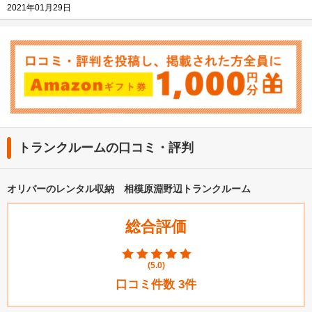
2021年01月29日
トランクルームの口コミ・評判
オリバーのレンタル収納 相模原淵野辺トランクルーム
総合評価
(
5.0
)
口コミ件数
3
件