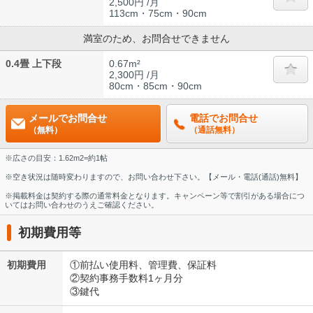
2,500円 /月
113cm・75cm・90cm
満室のため、お問合せできません
0.4畳 上下段
0.67m²
2,300円 /月
80cm・85cm・90cm
メールでお問合せ
電話でお問合せ
（無料）
（通話無料）
※広さの目安：1.62m2=約1帖
※空き状況は随時変わりますので、お問い合わせ下さい。【メール・電話(通話)無料】
※掲載料金は契約する際の通常料金となります。キャンペーン等で割引がある場合につ
いてはお問い合わせのうえご確認ください。
初期費用等
初期費用
①前払い使用料、管理費、保証料
②契約事務手数料1ヶ月分
③鍵代