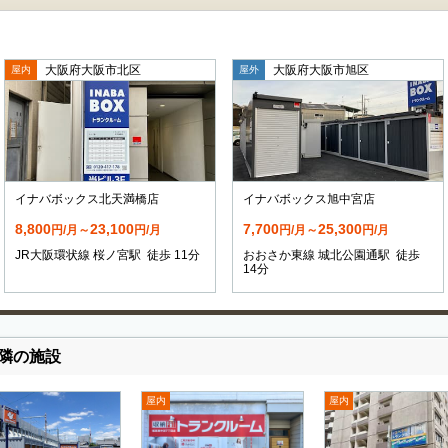
大阪府大阪市北区
大阪府大阪市旭区
屋内
屋外
イナバボックス北天満橋店
イナバボックス旭中宮店
8,800
23,100
7,700
25,300
円/月～
円/月
円/月～
円/月
JR大阪環状線 桜ノ宮駅 徒歩 11分
おおさか東線 城北公園通駅 徒歩
14分
隣の施設
屋内
屋内