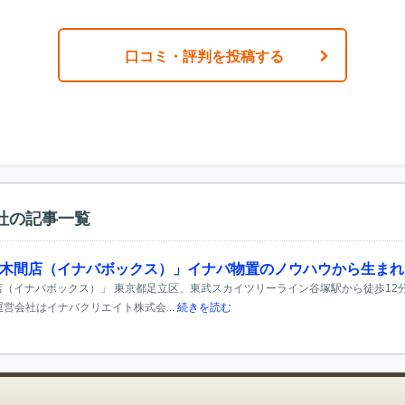
口コミ・評判を投稿する
社の記事一覧
6西保木間店（イナバボックス）」イナバ物置のノウハウから生ま
間店（イナバボックス）」 東京都足立区、東武スカイツリーライン谷塚駅から徒歩12分
営会社はイナバクリエイト株式会...
続きを読む