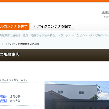
総掲
※実
タルコンテナを探す
バイクコンテナを探す
鴫野東店の所在地・設備・物件タイプ別の料金。トランクルームなどのレンタル収納スペー
イナバボックス鴫野東店の詳細
ス鴫野東店
会社によって異なります。
鴫野駅
徒歩3分
鴫野駅
徒歩3分