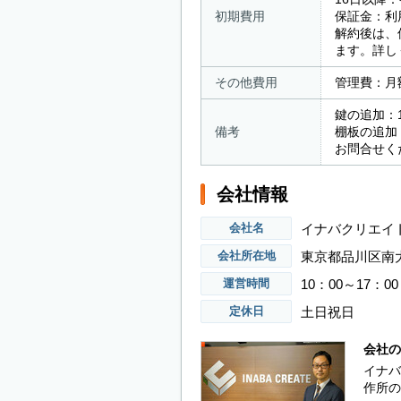
初期費用
保証金：利
解約後は、
ます。詳し
その他費用
管理費：月額
鍵の追加：1
備考
棚板の追加
お問合せく
会社情報
イナバクリエイ
会社名
東京都品川区南大井3
会社所在地
10：00～17：00
運営時間
土日祝日
定休日
会社の
イナバ
作所の