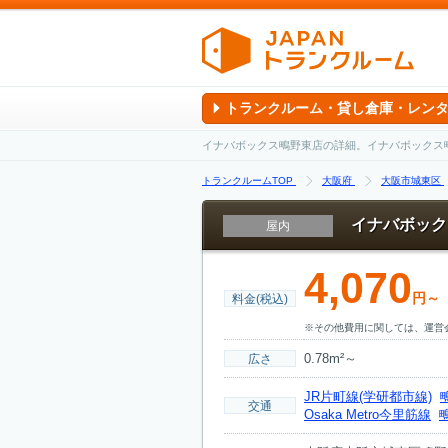
トランクルーム・貸し倉庫・レン
イナバボックス鴫野東店の詳細。イナバボックス
トランクルームTOP
大阪府
大阪市城東区
イナバボック
屋内
4,070
円～
料金(税込)
※その他費用に関しては、運営
0.78m²～
広さ
JR片町線(学研都市線)
交通
Osaka Metro今里筋線