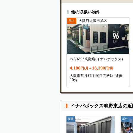
他の取扱い物件
大阪府大阪市旭区
屋内
INABA96高殿店(イナバボックス）
4,180
16,390
円/月～
円/月
大阪市営谷町線 関目高殿駅 徒歩
10分
イナバボックス鴫野東店の近
屋外
屋外