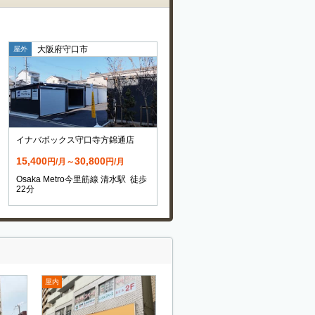
大阪府守口市
屋外
イナバボックス守口寺方錦通店
15,400
30,800
円/月～
円/月
Osaka Metro今里筋線 清水駅 徒歩
22分
屋内