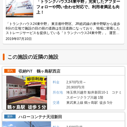
ご紹介致します。 「ハローバイクボックス足立竹ノ塚パート2」の特長を教
「トランクハウス24東中野」充実したアフター
クーターなど、高級車や大型車の保管にもご利用頂いております。 セキュ
えてください。 ボックスタイプの「ハローバイクボックス足立竹ノ塚パー
フォローや問い合わせ対応で、利用者満足も向
リティや安全面について教えてください。 「ハローバイクガレージ北上
ト2」は、国道4号線から車でアクセスしやすい立地にある施設です。 広さ2
上！
野」は屋内タイプで雨風を防ぐことができ、また、電動シャッターや防犯カ
帖・幅110cm・奥行き252cm・高さ197cmのバイクボックスが17室ご用意
メラなどを設置しているためセキュリテイ面もしっかりしているので、盗難
しており、24時間365日自由にご利用頂けます。 エリアリンク株式会社の
やイタズラから愛車を守りたい、大切なバイクを雨風で汚したくない方にお
「ハローバイクボックス」は全国のライダー様から愛されているBOXシェ
「トランクハウス24東中野」 東京都中野区、JR総武線の東中野駅から徒歩
すすめです。 費用や契約について教えてください。 月額17,400円（税込）
ローを採用した施設のため、風雨による汚れや浸食に強いのが特長です。幅
8分の立地で施設の目の前の道路は生活道路になっており、地域に密着した
の価格でバイク1台を駐車できます。施設の詳細な仕様については事前内覧
広いラダーレールが付いており、バイクの乗り入れが簡単です。また、ボッ
ストレージサービスを提供している「トランクハウス24東中野」。 運営会
をおすすめ致します。ご契約の前に駐車スペースや立地など確認頂けます。
クス内には棚を設置しておりますので、ヘルメットなどの小物を置くことも
社はエリアリンク株式会社。コンテナ・ストレージ業界でトップシェアを誇
2019年07月10日
契約時はバイクのメーカー・車種・ナンバーを確認していますが、これから
可能です。パーツやメンテナンス用品も収納できるのでとても便利です。
り、東証マザーズにも上場している会社です。全国に展開しているレンタル
バイクを購入する方はお問い合わせの際にお知らせください。時期によって
主にどんな方がご利用されているのでしょうか？ 東武伊勢崎線やつくばエ
収納用スペース「ハローストレージ」は、屋外型と屋内型合わせて約6万人
は使用料や事務手数料がお得になるキャンペーンも実施していますので、
クスプレス線が通る足立区内にお住いのライダーの方を中心にご利用頂いて
に利用されています。 今回は、エリアリンク株式会社が運営している「ト
LIFULLトランクルームのメール又は電話にてお問い合わせください。 編集
おります。主にアメリカンクルーザーやビッグスクーター、レーサー・スポ
ランクハウス24東中野」の特徴や利用用途の傾向、会社の想いなどをご紹
この施設の近隣の施設
後記 「ハローバイクガレージ北上野」は駅から近くて万全なセキュリティ
ーツタイプなど高級車又は大型車の保管が多くみられます。 セキュリティ
介します。 トランクハウス24東中野の特徴を教えてください。 2018年12
のある施設のため、人気がある。満車になることも多いため、気になった方
や安全面について教えてください。 「ハローバイクボックス足立竹ノ塚パ
月にオープンした「トランクハウス24東中野」。1階〜4階まで1軒まるごと
はお早めにお問い合わせした方が良さそうだ。 運営会社は東証マザーズ上
ート2」はBOXシェローを採用した施設のため屋外タイプのバイクパーキン
トランクルームで、部屋の大きさは0.9帖のコンパクトサイズから9.8帖の大
収納PiT 鶴ヶ島駅西店
屋内
場企業でもあるエリアリンク株式会社。2016年頃、西東京エリアで試験的
グと違って雨風を防ぐことができ、盗難のリスクも抑えることができます。
きいサイズまで展開しています。24時間365日利用でき、セキュリティも空
にはじめた駐車場タイプのバイクパーキングは当初ここまでの拡大を予想し
各バイクボックスにバイクを収納するタイプなので、他の方のバイクを気に
調も最新設備を整えているため、衣類・本・季節物などの荷物から大型家具
ていなかったとのことだが、順調に拡大を続け、現在、都内を中心に1,000
する必要がありません。セキュリティ面としてバイクボックスの扉に南京錠
料金
2,970円/月～
や機材・備品など法人利用まで幅広い用途にご利用いただけます。 主にど
台分ほどスペースを管理している（2020年1月現在）。その運営ノウハウが
をつけており、安心してバイクを保管できる収納スペースです。また、施設
んな方がご利用されているのでしょうか？ お客様は店舗から1.5キロ圏内に
20,900円/月
ある「ハローバイクガレージ北上野」は、誰もが安心して利用できる施設な
内には外灯照明も完備していますので、夜間でもバイクを出し入れしやすい
お住いの方がほとんどです。他社であれば3キロ圏内程か車で移動する場所
所在地
埼玉県川越市 鯨井新田10-1 コナミ
ので、愛車を守りたい近隣エリアの方は要チェックなスポットではないかと
環境です。 費用や契約について教えてください。 月額11,300円（税込）の
にあることが多いのですが、「トランクハウス24」は住宅街の生活道路に
スポーツクラブ川越 1階
思った。
価格でバイクボックスをご利用頂けます。「ハローバイクボックス足立竹ノ
面しているため地域に密着した運営ができています（ご自宅から車で荷物を
交通
東武東上線 鶴ヶ島駅 徒歩 5分
塚パート2」は施設見学が可能なので、バイクボックスの大きさや立地が気
運送するサービスも利用可能）。また、利用用途で多いのはファミリー層の
になる方は見学を申し込みください。契約時はバイクのナンバーを確認して
他、都心の店舗は一人暮らしの若い方や女性、法人企業にも利用いただいて
います。これからバイクを購入する方はお問い合わせの際にお知らせくださ
います。任意に調査したユーザーインタビューでは「一度使うと便利さが分
ハローコンテナ天沼新田
屋外
い。時期によっては月額使用料や事務手数料がお得になるキャンペーンも実
かった」という声も多く、衣類や本などの趣味や生活用品を自宅以外の押入
施していますので、LIFULLトランクルームの施設詳細ページをご覧くださ
れに入れておく感覚で中長期的に利用されている傾向があります。 セキュ