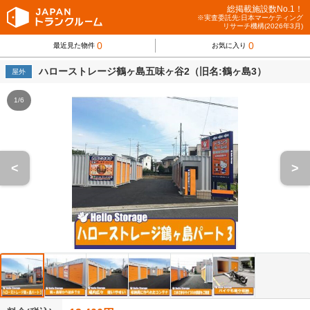
総掲載施設数No.1！
※実査委託先:日本マーケティング
リサーチ機構(2026年3月)
0
0
最近見た物件
お気に入り
ハローストレージ鶴ヶ島五味ヶ谷2（旧名:鶴ヶ島3）
屋外
1/6
<
>