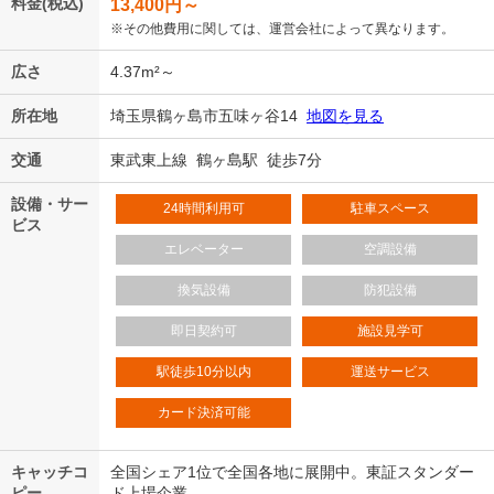
料金(税込)
13,400
円～
※その他費用に関しては、運営会社によって異なります。
広さ
4.37m²～
所在地
埼玉県鶴ヶ島市五味ヶ谷14
地図を見る
交通
東武東上線 鶴ヶ島駅 徒歩7分
設備・サー
24時間利用可
駐車スペース
ビス
エレベーター
空調設備
換気設備
防犯設備
即日契約可
施設見学可
駅徒歩10分以内
運送サービス
カード決済可能
キャッチコ
全国シェア1位で全国各地に展開中。東証スタンダー
ピー
ド上場企業。