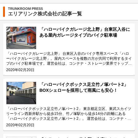
TRUNKROOM PRESS
エリアリンク株式会社の記事一覧
「ハローバイクガレージ北上野」台東区入谷に
ある屋内ガレージタイプのバイク駐車場
「ハローバイクガレージ北上野」 台東区入谷のバイク専用スペース「ハロ
ーバイクガレージ北上野」。屋内スペースを複数の方が共同で利用するタイ
プのバイク駐車場です。運営会社は、コンテナ・ストレージ業界でトップレ
ベルのシェアを誇り、東証マザーズにも上場しているエリアリンク株式会
2020年02月20日
社。 今回は、エリアリンク株式会社が運営している「ハローバイクガレー
ジ北上野」の特長や利用用途などをご紹介致します。 「ハローバイクガレ
ージ北上野」の特長を教えてください。 東京メトロ日比谷線の入谷駅から
「ハローバイクボックス足立竹ノ塚パート2」
徒歩4分、JR山手線の鶯谷駅から徒歩10分の場所に位置する「ハローバイク
BOXシェローを採用して雨風にも安心！
ガレージ北上野」。駅近なバイク駐車スペースであり、24時間365日ご利用
頂けます。広さ2.25帖・幅130cm・奥行き270cmのスペースをご用意して
おり、大型バイクの駐車にも対応可能です。また、屋内型トランクルーム
「ハローストレージ北上野」と隣接していてパーツやメンテナンス用品の収
「ハローバイクボックス足立竹ノ塚パート2」 東京都足立区、東武スカイツ
納にご利用頂けます。ツーリングにお出掛する際にも大変便利です。 主に
リーライン西新井駅から徒歩15分、竹ノ塚駅から徒歩14分の距離にある
どんな方がご利用されているのでしょうか？ 主に入谷駅周辺エリアを中心
「ハローバイクボックス足立竹ノ塚パート2」。 運営会社は、コンテナ・ス
とした近隣エリアの方々にご利用頂いています。「ハローバイクガレージ北
トレージ業界でトップレベルのシェアを誇り、東証マザーズにも上場してい
2020年02月20日
上野」は鶯谷や上野、稲荷町、田原町などからもアクセス良好なバイク専用
るエリアリンク株式会社です。 今回は、エリアリンク株式会社が運営して
施設なので、近隣エリアのライダーから人気があります。大きめの駐車スペ
いる「ハローバイクボックス足立竹ノ塚パート2」の特長や利用用途などを
ースのため、アメリカンクルーザー、レーサー・スポーツタイプ、ビッグス