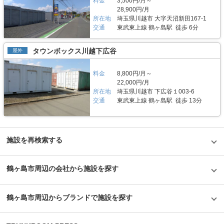
い。 編集後記 現在、都内を中心に約1,000台（2020年1月現在）のバイク専
料金
3,500円/月～
リティや安全面について教えてください。 トランクハウス24で細心の注意
用スペースを管理しているエリアリンク株式会社。2016年頃、西東京エリ
28,900円/月
を払っているのが空気の流れ。外が寒いから中は暖かくではなく、結露やカ
アで試験的にはじめた駐車場タイプのバイクパーキングは当初ここまでの拡
ビができないように温度調整が必要で、その鍵を握るのが、各階に数点設置
所在地
埼玉県川越市 大字天沼新田167-1
大を予想していなかったとのことだが、順調に拡大を続けているという。人
しているサーキュレーター。風を送り込み部屋の空気を循環させることで荷
交通
東武東上線 鶴ヶ島駅 徒歩 6分
気施設の一つである足立区の「ハローバイクボックス足立竹ノ塚パート2」
物を保管するのに最適な環境を1年中作り出しています。また、トランクハ
は、風雨による汚れや浸食防止に強いBOXシェローを採用しており、東証
ウス24東中野店では、スマートキーや専用アプリによる鍵の解錠施錠にも
マザーズ上場企業が運営しているバイク専用のスペースなので、安心して利
対応。警備会社と契約をしているため、万が一のことがあっても対応できる
タウンボックス川越下広谷
屋外
用できると思った。
ことはもちろん、小さなトラブルでも問い合わせれば、自社の物件管理部隊
がすぐに駆けつける体制も整備しています。 費用や契約について教えてく
料金
8,800円/月～
ださい。 簡単手続き。スマートキーを採用したことで、その場で専用アプ
リを使って施設のエントランスキーを解錠でき、スタッフの立会いがなくて
22,000円/月
もスムーズに内覧できます。また、Webやスマホのみでも契約申し込みが
所在地
埼玉県川越市 下広谷１003-6
できるので、最短即日利用も可能です。不明点があれば、お気軽にお問い合
交通
東武東上線 鶴ヶ島駅 徒歩 13分
わせください。 編集後記 誰もが知っているキャラクター「キティちゃん」
がビル正面に大きく貼られているトランクハウス24。インパクトがありな
がらも、街の景色に馴染んでいる親しみやすい印象を受けた。2018年から
開始した新しいトランクルームのサービスだが、そのはじめたきっかけをお
聞きすると、よりお客様に寄り添ったトランクルームを提供したかったから
施設を再検索する
という声が返ってきた。もともと同社は屋外のコンテナ型トランクルームで
国内トップシェアを誇る企業だが、郊外にあることも多く、車を利用して自
ら伺う必要があった。その点、屋内型のトランクルームは住宅エリアにて使
鶴ヶ島市周辺の会社から施設を探す
いたいときに使える場所にあるという利点があり、女性が使いずらいという
イメージも安心のセキュリティやクリーンで清潔な部屋といった機能面でも
カバーしている。一度使ってみるとその便利さが気に入り、長く継続して使
うお客様が多いというのも納得できる取材だった。
鶴ヶ島市周辺からブランドで施設を探す
©1976,2019SANRIOCO.,LTD.APPROVALNO.G601228