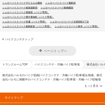
シェローバイクパークザビエル公園前
シェローバイクパーク鳳駅前
シェローバイクパーク俊徳道駅前
シェローバイクパーク動物園前
シェローバイクパーク西柳原（バイク専用）
シェローバイクパーク豊中豊南町（バイク専用）
シェローバイクパーク幸通（バイク専用）
シェローバイクパーク古曽部町2丁目
シェローバイクパーク都島駅前（バイク専用）
シェローバイクパーク林寺（バイク専用）
バイクコンテナトップ
ページトップへ
トランクルームTOP
バイクコンテナ・月極バイク駐車場
株式会社パル
株式会社パルモのバイク収納[バイクコンテナ・月極バイク駐車場]を検索。株式
会社パルモに掲載中のバイクコンテナ・月極バイク駐車場・月極バイク駐輪場
などのバイク収納スペースを、借りたい地域から探して、広さ・料金[賃料]・セ
キュリティ・24時間出し入れ可能などの希望条件で絞込み！豊富な情報から
様々な方法でご希望のバイク置き場を簡単に探せるバイク収納情報サイトで
す。株式会社パルモで気になるバイクコンテナを見つけたら、メールか電話で
サイトマップ
お問合せが可能です（無料）。