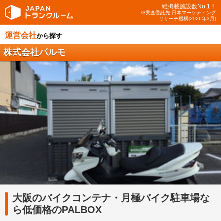
総掲載施設数No.1！
※実査委託先:日本マーケティング
リサーチ機構(2026年3月)
運営会社
から探す
株式会社パルモ
大阪のバイクコンテナ・月極バイク駐車場な
ら低価格のPALBOX