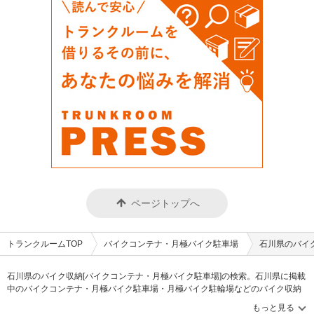
ページトップへ
トランクルームTOP
バイクコンテナ・月極バイク駐車場
石川県のバイ
石川県のバイク収納[バイクコンテナ・月極バイク駐車場]の検索。石川県に掲載
中のバイクコンテナ・月極バイク駐車場・月極バイク駐輪場などのバイク収納
スペースを、借りたい地域から探して、広さ・料金[賃料]・セキュリティ・空調
完備・24時間出し入れ可能などの希望条件で絞込み！様々な方法でご希望のバ