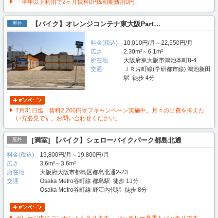
「半年以上利用で2ヶ月賃料0円&初期費用0円」
【バイク】オレンジコンテナ東大阪Part…
屋外
料金(税込)
10,010円/月～22,550円/月
広さ
2.30m²～6.1m²
所在地
大阪府東大阪市鴻池本町8-4
交通
ＪＲ片町線(学研都市線) 鴻池新田
駅 徒歩 4分
7月31日迄 賃料2,200円オフキャンペーン実施中。月々の出費を抑えた
い方必見です。お問い合わせください。
[満室] 【バイク】シェローバイクパーク都島北通
屋外
料金(税込)
19,800円/月～19,800円/月
広さ
3.6m²～3.6m²
所在地
大阪府大阪市都島区都島北通2-23
交通
Osaka Metro谷町線 都島駅 徒歩 11分
Osaka Metro谷町線 野江内代駅 徒歩 8分
ガレージ内にコンセントもあります。 バッテリー充電もバッチリです。