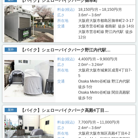
【バイク】シェローバイクパーク御幸町
料金(税込)
18,150円/月～18,150円/月
広さ
3.6m²～3.6m²
所在地
大阪府大阪市都島区御幸町2-3-17
交通
大阪市営谷町線 都島駅 徒歩 14分
大阪市営谷町線 野江内代駅 徒歩
12分
【バイク】シェローバイクパーク野江内代駅…
屋外
料金(税込)
4,400円/月～9,900円/月
広さ
2.0m²～3.24m²
所在地
大阪府大阪市城東区成育4丁目7-
5
交通
Osaka Metro谷町線 野江内代駅
徒歩 5分
Osaka Metro谷町線 関目高殿駅
徒歩 5分
【バイク】シェローバイクパーク高殿4丁目…
屋外
料金(税込)
7,700円/月～11,000円/月
広さ
2.4m²～3.6m²
所在地
大阪府大阪市旭区高殿4丁目4-2