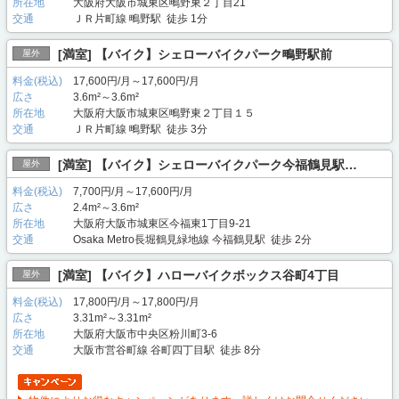
所在地
大阪府大阪市城東区鴫野東２丁目21
交通
ＪＲ片町線 鴫野駅 徒歩 1分
[満室] 【バイク】シェローバイクパーク鴫野駅前
屋外
料金(税込)
17,600円/月～17,600円/月
広さ
3.6m²～3.6m²
所在地
大阪府大阪市城東区鴫野東２丁目１５
交通
ＪＲ片町線 鴫野駅 徒歩 3分
[満室] 【バイク】シェローバイクパーク今福鶴見駅…
屋外
料金(税込)
7,700円/月～17,600円/月
広さ
2.4m²～3.6m²
所在地
大阪府大阪市城東区今福東1丁目9-21
交通
Osaka Metro長堀鶴見緑地線 今福鶴見駅 徒歩 2分
[満室] 【バイク】ハローバイクボックス谷町4丁目
屋外
料金(税込)
17,800円/月～17,800円/月
広さ
3.31m²～3.31m²
所在地
大阪府大阪市中央区粉川町3-6
交通
大阪市営谷町線 谷町四丁目駅 徒歩 8分