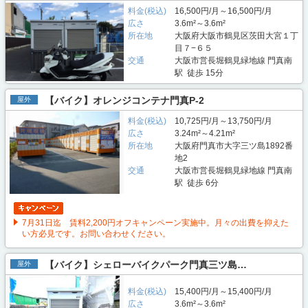
料金(税込)
16,500円/月～16,500円/月
広さ
3.6m²～3.6m²
所在地
大阪府大阪市鶴見区茨田大宮１丁
目７−６５
交通
大阪市営長堀鶴見緑地線 門真南
駅 徒歩 15分
【バイク】オレンジコンテナ門真P-2
屋外
料金(税込)
10,725円/月～13,750円/月
広さ
3.24m²～4.21m²
所在地
大阪府門真市大字三ツ島1892番
地2
交通
大阪市営長堀鶴見緑地線 門真南
駅 徒歩 6分
7月31日迄 賃料2,200円オフキャンペーン実施中。月々の出費を抑えた
い方必見です。お問い合わせください。
【バイク】シェローバイクパーク門真三ツ島…
屋外
料金(税込)
15,400円/月～15,400円/月
広さ
3.6m²～3.6m²