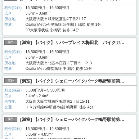
料金(税込)
16,500円/月～16,500円/月
広さ
3.6m²～3.6m²
所在地
大阪府大阪市城東区蒲生4丁目21-17
交通
Osaka Metro今里筋線 蒲生四丁目駅 徒歩 1分
JR大阪環状線 京橋駅 徒歩 14分
[満室] 【バイク】リバープレイス梅田北 バイクガ…
屋外
料金(税込)
16,500円/月～16,500円/月
広さ
3.6m²～3.6m²
所在地
大阪府大阪市北区本庄西３丁目５－２３
交通
Osaka Metro御堂筋線 中津駅 徒歩 12分
[満室] 【バイク】シェローバイクパーク鴫野駅前第…
屋外
料金(税込)
5,500円/月～5,500円/月
広さ
2.4m²～2.4m²
所在地
大阪府大阪市城東区鴫野東2丁目15-11
交通
ＪＲ片町線(学研都市線) 鴫野駅 徒歩 4分
[満室] 【バイク】シェローバイクパーク鴫野駅前第…
屋外
料金(税込)
16,500円/月～19,800円/月
広さ
3.05m²～4.85m²