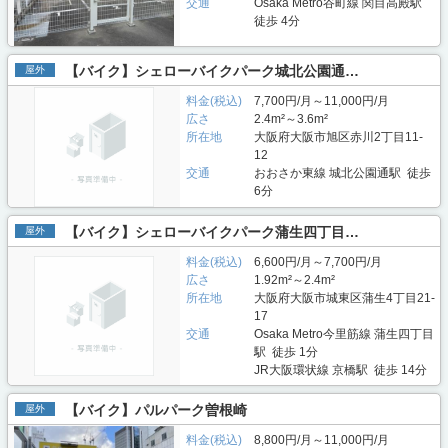
交通
Osaka Metro谷町線 関目高殿駅
徒歩 4分
【バイク】シェローバイクパーク城北公園通…
屋外
料金(税込)
7,700円/月～11,000円/月
広さ
2.4m²～3.6m²
所在地
大阪府大阪市旭区赤川2丁目11-
12
交通
おおさか東線 城北公園通駅 徒歩
6分
【バイク】シェローバイクパーク蒲生四丁目…
屋外
料金(税込)
6,600円/月～7,700円/月
広さ
1.92m²～2.4m²
所在地
大阪府大阪市城東区蒲生4丁目21-
17
交通
Osaka Metro今里筋線 蒲生四丁目
駅 徒歩 1分
JR大阪環状線 京橋駅 徒歩 14分
【バイク】パルパーク曽根崎
屋外
料金(税込)
8,800円/月～11,000円/月