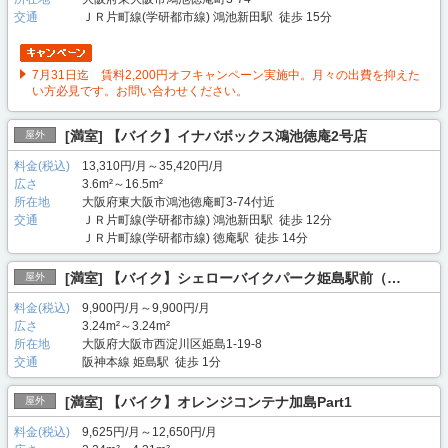
交通
ＪＲ片町線(学研都市線) 鴻池新田駅 徒歩 15分
7月31日迄 賃料2,200円オフキャンペーン実施中。月々の出費を抑えた
い方必見です。お問い合わせください。
[満室] 【バイク】イナバボックス鴻池徳庵2号店
屋外
料金(税込)
13,310円/月～35,420円/月
広さ
3.6m²～16.5m²
所在地
大阪府東大阪市鴻池徳庵町3-74付近
交通
ＪＲ片町線(学研都市線) 鴻池新田駅 徒歩 12分
ＪＲ片町線(学研都市線) 徳庵駅 徒歩 14分
[満室] 【バイク】シェローバイクパーク姫島駅前（…
屋外
料金(税込)
9,900円/月～9,900円/月
広さ
3.24m²～3.24m²
所在地
大阪府大阪市西淀川区姫島1-19-8
交通
阪神本線 姫島駅 徒歩 1分
[満室] 【バイク】オレンジコンテナ加島Part1
屋外
料金(税込)
9,625円/月～12,650円/月