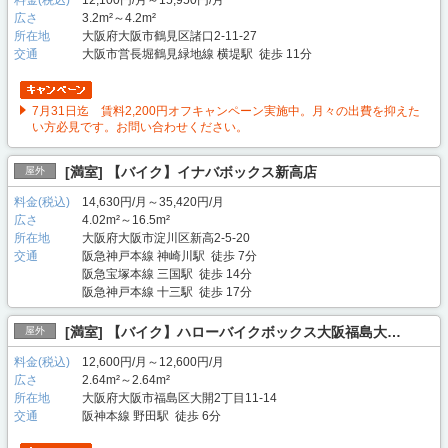
料金(税込)
12,100円/月～15,950円/月
広さ
3.2m²～4.2m²
所在地
大阪府大阪市鶴見区諸口2-11-27
交通
大阪市営長堀鶴見緑地線 横堤駅 徒歩 11分
7月31日迄 賃料2,200円オフキャンペーン実施中。月々の出費を抑えた
い方必見です。お問い合わせください。
[満室] 【バイク】イナバボックス新高店
屋外
料金(税込)
14,630円/月～35,420円/月
広さ
4.02m²～16.5m²
所在地
大阪府大阪市淀川区新高2-5-20
交通
阪急神戸本線 神崎川駅 徒歩 7分
阪急宝塚本線 三国駅 徒歩 14分
阪急神戸本線 十三駅 徒歩 17分
[満室] 【バイク】ハローバイクボックス大阪福島大…
屋外
料金(税込)
12,600円/月～12,600円/月
広さ
2.64m²～2.64m²
所在地
大阪府大阪市福島区大開2丁目11-14
交通
阪神本線 野田駅 徒歩 6分