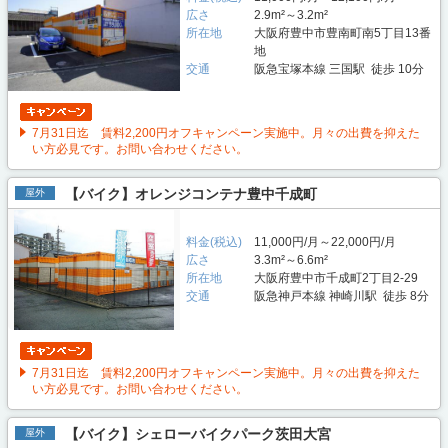
広さ
2.9m²～3.2m²
所在地
大阪府豊中市豊南町南5丁目13番
地
交通
阪急宝塚本線 三国駅 徒歩 10分
7月31日迄 賃料2,200円オフキャンペーン実施中。月々の出費を抑えた
い方必見です。お問い合わせください。
【バイク】オレンジコンテナ豊中千成町
屋外
料金(税込)
11,000円/月～22,000円/月
広さ
3.3m²～6.6m²
所在地
大阪府豊中市千成町2丁目2-29
交通
阪急神戸本線 神崎川駅 徒歩 8分
7月31日迄 賃料2,200円オフキャンペーン実施中。月々の出費を抑えた
い方必見です。お問い合わせください。
【バイク】シェローバイクパーク茨田大宮
屋外