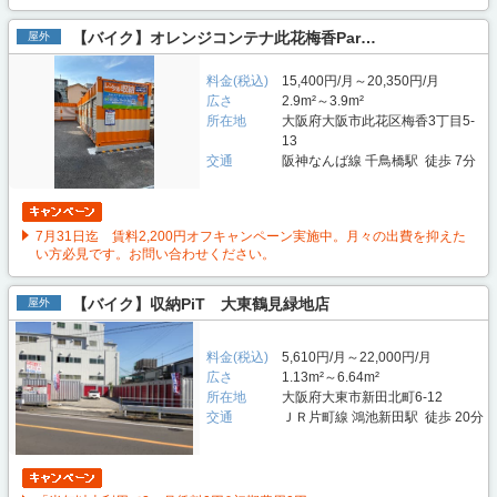
【バイク】オレンジコンテナ此花梅香Par…
屋外
料金(税込)
15,400円/月～20,350円/月
広さ
2.9m²～3.9m²
所在地
大阪府大阪市此花区梅香3丁目5-
13
交通
阪神なんば線 千鳥橋駅 徒歩 7分
7月31日迄 賃料2,200円オフキャンペーン実施中。月々の出費を抑えた
い方必見です。お問い合わせください。
【バイク】収納PiT 大東鶴見緑地店
屋外
料金(税込)
5,610円/月～22,000円/月
広さ
1.13m²～6.64m²
所在地
大阪府大東市新田北町6-12
交通
ＪＲ片町線 鴻池新田駅 徒歩 20分