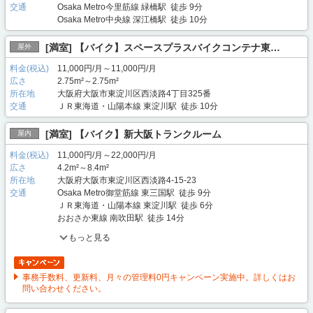
交通
Osaka Metro今里筋線 緑橋駅 徒歩 9分
Osaka Metro中央線 深江橋駅 徒歩 10分
[満室] 【バイク】スペースプラスバイクコンテナ東…
屋外
料金(税込)
11,000円/月～11,000円/月
広さ
2.75m²～2.75m²
所在地
大阪府大阪市東淀川区西淡路4丁目325番
交通
ＪＲ東海道・山陽本線 東淀川駅 徒歩 10分
[満室] 【バイク】新大阪トランクルーム
屋内
料金(税込)
11,000円/月～22,000円/月
広さ
4.2m²～8.4m²
所在地
大阪府大阪市東淀川区西淡路4-15-23
交通
Osaka Metro御堂筋線 東三国駅 徒歩 9分
ＪＲ東海道・山陽本線 東淀川駅 徒歩 6分
おおさか東線 南吹田駅 徒歩 14分
もっと見る
事務手数料、更新料、月々の管理料0円キャンペーン実施中。詳しくはお
問い合わせください。