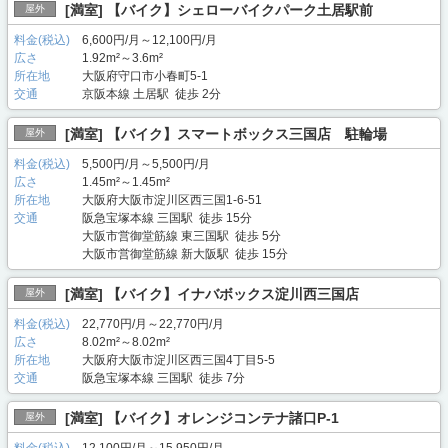
[満室] 【バイク】シェローバイクパーク土居駅前
屋外
料金(税込)
6,600円/月～12,100円/月
広さ
1.92m²～3.6m²
所在地
大阪府守口市小春町5-1
交通
京阪本線 土居駅 徒歩 2分
[満室] 【バイク】スマートボックス三国店 駐輪場
屋外
料金(税込)
5,500円/月～5,500円/月
広さ
1.45m²～1.45m²
所在地
大阪府大阪市淀川区西三国1-6-51
交通
阪急宝塚本線 三国駅 徒歩 15分
大阪市営御堂筋線 東三国駅 徒歩 5分
大阪市営御堂筋線 新大阪駅 徒歩 15分
[満室] 【バイク】イナバボックス淀川西三国店
屋外
料金(税込)
22,770円/月～22,770円/月
広さ
8.02m²～8.02m²
所在地
大阪府大阪市淀川区西三国4丁目5-5
交通
阪急宝塚本線 三国駅 徒歩 7分
[満室] 【バイク】オレンジコンテナ諸口P-1
屋外