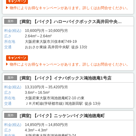
物件によりお得なキャンペーンがあります。詳しくはお問合せください。
[満室] 【バイク】ハローバイクボックス高井田中央…
屋外
料金(税込)
10,600円/月～10,600円/月
広さ
2.64m²～2.64m²
所在地
大阪府東大阪市川俣本町749-19
交通
おおさか東線 高井田中央駅 徒歩 13分
物件によりお得なキャンペーンがあります。詳しくはお問合せください。
[満室] 【バイク】イナバボックス鴻池徳庵1号店
屋外
料金(税込)
13,310円/月～35,420円/月
広さ
3.6m²～16.5m²
所在地
大阪府東大阪市鴻池徳庵町2-10 の東
交通
ＪＲ片町線(学研都市線) 鴻池新田駅 徒歩 13分
[満室] 【バイク】ニッケンバイク鴻池徳庵町
屋外
料金(税込)
14,850円/月～14,850円/月
広さ
4.3m²～4.3m²
所在地
大阪府東大阪市鴻池徳庵町3-74