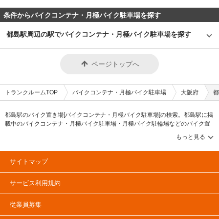
条件からバイクコンテナ・月極バイク駐車場を探す
都島駅周辺の駅でバイクコンテナ・月極バイク駐車場を探す
ページトップへ
トランクルームTOP
バイクコンテナ・月極バイク駐車場
大阪府
都
都島駅のバイク置き場[バイクコンテナ・月極バイク駐車場]の検索。都島駅に掲
載中のバイクコンテナ・月極バイク駐車場・月極バイク駐輪場などのバイク置
き場を、借りたい地域から探して、広さ・料金[賃料]・セキュリティ・24時間出
し入れ可能などの希望条件で絞込み！ご希望のバイク収納スペースを簡単に探
せる情報サイトです。大阪府の都島駅で気になるバイクコンテナを見つけた
ら、メールか電話でお問合せが可能です（無料）。
サイトマップ
サービス利用規約
従業員募集