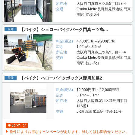
所在地
大阪府門真市三ツ島5丁目23-4
交通
Osaka Metro長堀鶴見緑地線 門真
南駅 徒歩 6分
【バイク】シェローバイクパーク門真三ツ島…
屋外
料金(税込)
4,400円/月～9,900円/月
広さ
1.92m²～3.6m²
所在地
大阪府門真市三ツ島5丁目23-4
交通
Osaka Metro長堀鶴見緑地線 門真
南駅 徒歩 6分
【バイク】ハローバイクボックス淀川加島2
屋外
料金(税込)
12,000円/月～12,000円/月
広さ
3.1m²～3.1m²
所在地
大阪府大阪市淀川区加島四丁目
115番1
交通
JR東西線 加島駅 徒歩 11分
物件によりお得なキャンペーンがあります。詳しくはお問合せください。