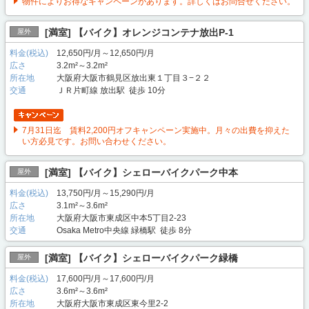
物件によりお得なキャンペーンがあります。詳しくはお問合せください。
[満室] 【バイク】オレンジコンテナ放出P-1
屋外
料金(税込)
12,650円/月～12,650円/月
広さ
3.2m²～3.2m²
所在地
大阪府大阪市鶴見区放出東１丁目３−２２
交通
ＪＲ片町線 放出駅 徒歩 10分
7月31日迄 賃料2,200円オフキャンペーン実施中。月々の出費を抑えた
い方必見です。お問い合わせください。
[満室] 【バイク】シェローバイクパーク中本
屋外
料金(税込)
13,750円/月～15,290円/月
広さ
3.1m²～3.6m²
所在地
大阪府大阪市東成区中本5丁目2-23
交通
Osaka Metro中央線 緑橋駅 徒歩 8分
[満室] 【バイク】シェローバイクパーク緑橋
屋外
料金(税込)
17,600円/月～17,600円/月
広さ
3.6m²～3.6m²
所在地
大阪府大阪市東成区東今里2-2