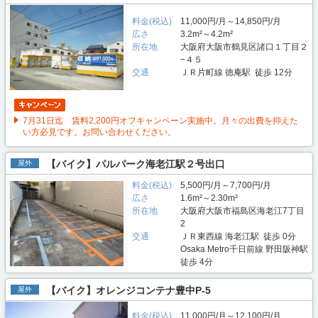
料金(税込)
11,000円/月～14,850円/月
広さ
3.2m²～4.2m²
所在地
大阪府大阪市鶴見区諸口１丁目２
−４５
交通
ＪＲ片町線 徳庵駅 徒歩 12分
7月31日迄 賃料2,200円オフキャンペーン実施中。月々の出費を抑えた
い方必見です。お問い合わせください。
【バイク】パルパーク海老江駅２号出口
屋外
料金(税込)
5,500円/月～7,700円/月
広さ
1.6m²～2.30m²
所在地
大阪府大阪市福島区海老江7丁目
2
交通
ＪＲ東西線 海老江駅 徒歩 0分
Osaka Metro千日前線 野田阪神駅
徒歩 4分
【バイク】オレンジコンテナ豊中P-5
屋外
料金(税込)
11,000円/月～12,100円/月