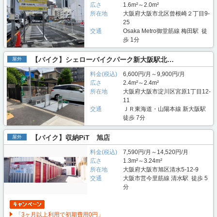
広さ
1.6m²～2.0m²
所在地
大阪府大阪市北区曾根崎２丁目9-
25
交通
Osaka Metro御堂筋線 梅田駅 徒
歩 1分
【バイク】シェローバイクパーク新大阪駅北…
屋外
料金(税込)
6,600円/月～9,900円/月
広さ
2.4m²～2.4m²
所在地
大阪府大阪市淀川区宮原1丁目12-
11
交通
ＪＲ東海道・山陽本線 新大阪駅
徒歩 7分
【バイク】収納PiT 旭店
屋外
料金(税込)
7,590円/月～14,520円/月
広さ
1.3m²～3.24m²
所在地
大阪府大阪市旭区清水5-12-9
交通
大阪市営今里筋線 清水駅 徒歩 5
分
「3ヶ月以上利用で初期費用0円」