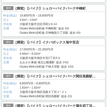
[満室] 【バイク】シェローバイクパーク中崎町
屋外
料金(税込)
19,800円/月～19,800円/月
広さ
3.6m²～3.6m²
所在地
大阪府大阪市北区浮田1-6-14
交通
Osaka Metro谷町線 中崎町駅 徒歩 3分
Osaka Metro谷町線 天神橋筋六丁目駅 徒歩 4分
[満室] 【バイク】イナバボックス旭中宮店
屋外
料金(税込)
17,050円/月～25,300円/月
広さ
4.66m²～8.02m²
所在地
大阪府大阪市旭区中宮2丁目3-4
交通
おおさか東線 城北公園通駅 徒歩 14分
Osaka Metro谷町線 千林大宮駅 徒歩 14分
[満室] 【バイク】シェローバイクパーク関目高殿駅…
屋外
料金(税込)
8,800円/月～8,800円/月
広さ
1.92m²～1.92m²
所在地
大阪府大阪市旭区高殿６丁目２−２１
交通
Osaka Metro谷町線 関目高殿駅 徒歩 2分
[満室] 【バイク】シェローバイクパーク蒲生四丁目…
屋外