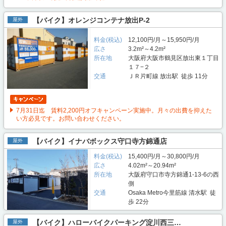
【バイク】オレンジコンテナ放出P-2
屋外
料金(税込)
12,100円/月～15,950円/月
広さ
3.2m²～4.2m²
所在地
大阪府大阪市鶴見区放出東１丁目
１７−２
交通
ＪＲ片町線 放出駅 徒歩 11分
7月31日迄 賃料2,200円オフキャンペーン実施中。月々の出費を抑えた
い方必見です。お問い合わせください。
【バイク】イナバボックス守口寺方錦通店
屋外
料金(税込)
15,400円/月～30,800円/月
広さ
4.02m²～20.94m²
所在地
大阪府守口市寺方錦通1-13-6の西
側
交通
Osaka Metro今里筋線 清水駅 徒
歩 22分
【バイク】ハローバイクパーキング淀川西三…
屋外